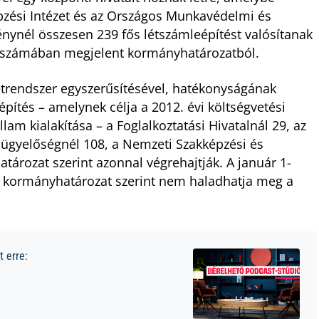
pzési Intézet és az Országos Munkavédelmi és
ynél összesen 239 fős létszámleépítést valósítanak
b számában megjelent kormányhatározatból.
zetrendszer egyszerűsítésével, hatékonyságának
építés – amelynek célja a 2012. évi költségvetési
am kialakítása – a Foglalkoztatási Hivatalnál 29, az
gyelőségnél 108, a Nemzeti Szakképzési és
határozat szerint azonnal végrehajtják. A január 1-
a a kormányhatározat szerint nem haladhatja meg a
 erre: