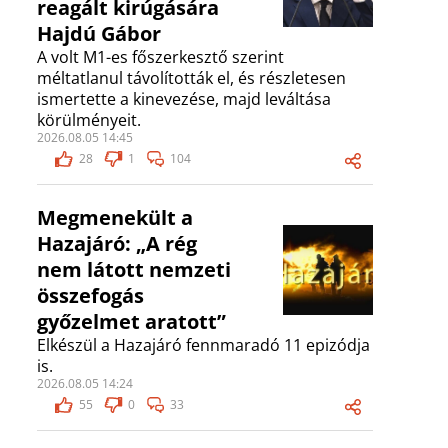
reagált kirúgására
Hajdú Gábor
A volt M1-es főszerkesztő szerint
méltatlanul távolították el, és részletesen
ismertette a kinevezése, majd leváltása
körülményeit.
2026.08.05 14:45
28
1
104
Megmenekült a
Hazajáró: „A rég
nem látott nemzeti
összefogás
győzelmet aratott”
Elkészül a Hazajáró fennmaradó 11 epizódja
is.
2026.08.05 14:24
55
0
33