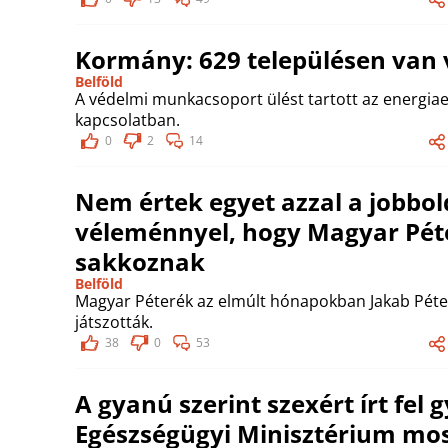
Kormány: 629 településen van 
Belföld
A védelmi munkacsoport ülést tartott az energiael
kapcsolatban.
0
2
14
Nem értek egyet azzal a jobbol
véleménnyel, hogy Magyar Pét
sakkoznak
Belföld
Magyar Péterék az elmúlt hónapokban Jakab Péter 
játszották.
38
0
53
A gyanú szerint szexért írt fel 
Egészségügyi Minisztérium mos