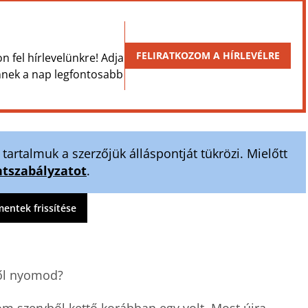
FELIRATKOZOM A HÍRLEVÉLRE
on fel hírlevelünkre! Adja
Önnek a nap legfontosabb
artalmuk a szerzőjük álláspontját tükrözi. Mielőtt
szabályzatot
.
ntek frissítése
ől nyomod?
