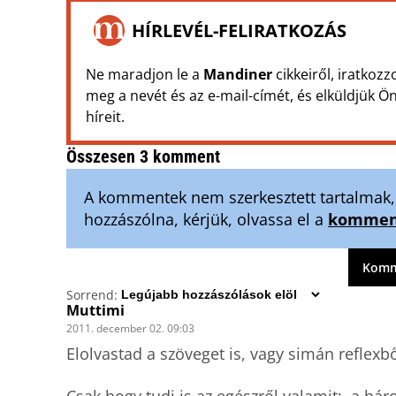
HÍRLEVÉL-FELIRATKOZÁS
Ne maradjon le a
Mandiner
cikkeiről, iratkozz
meg a nevét és az e-mail-címét, és elküldjük 
híreit.
Összesen 3 komment
A kommentek nem szerkesztett tartalmak, t
hozzászólna, kérjük, olvassa el a
komment
Komme
Sorrend:
Muttimi
2011. december 02. 09:03
Elolvastad a szöveget is, vagy simán reflexb