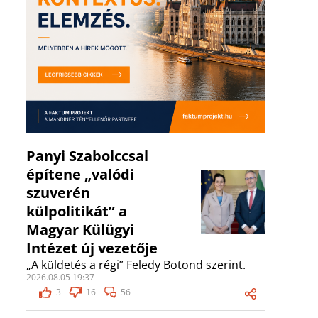
Panyi Szabolccsal
építene „valódi
szuverén
külpolitikát” a
Magyar Külügyi
Intézet új vezetője
„A küldetés a régi” Feledy Botond szerint.
2026.08.05 19:37
3
16
56