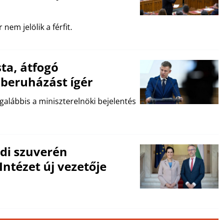
nem jelölik a férfit.
ta, átfogó
k beruházást ígér
egalábbis a miniszterelnöki bejelentés
ódi szuverén
Intézet új vezetője