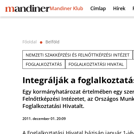
Mandiner Klub
Címlap
Hírek
Főoldal
Belföld
⬤
NEMZETI SZAKKÉPZÉSI ÉS FELNŐTTKÉPZÉSI INTÉZET
FOGLALKOZTATÁS
FOGLALKOZTATÁSI HIVATAL
Integrálják a foglalkoztat
Egy kormányhatározat értelmében egy szerv
Felnőttképzési Intézetet, az Országos Mun
Foglalkoztatási Hivatalt.
2011. december 01. 20:09
A Foglalkoztatási Hivatal bázisán január 1-jé