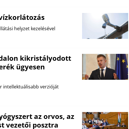
vízkorlátozás
látási helyzet kezelésével
dalon kikristályodott
erék ügyesen
intellektuálisabb verzióját
gyógyszert az orvos, az
t vezetői posztra