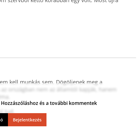
om szervből kettő korábban egy volt. Most újra 
m kell munkás sem. Dögöljenek meg a 
ik az országban nem az államtól kapják, hanem 
ma. 

ja. Hozzászóláshoz és a további kommentek
ol tud.
ió
Bejelentkezés