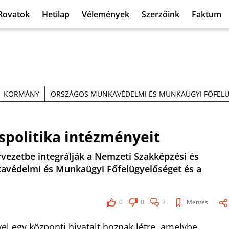
Rovatok
Hetilap
Vélemények
Szerzőink
Faktum
KORMÁNY
ORSZÁGOS MUNKAVÉDELMI ÉS MUNKAÜGYI FŐFEL
áspolitika intézményeit
ezetbe integrálják a Nemzeti Szakképzési és
kavédelmi és Munkaügyi Főfelügyelőséget és a
0
0
3
Mentés
vel egy központi hivatalt hoznak létre, amelybe