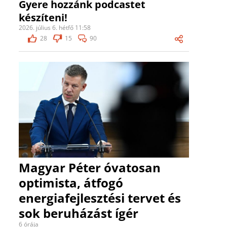
Gyere hozzánk podcastet
készíteni!
2026. július 6. hétfő 11:58
28
15
90
Magyar Péter óvatosan
optimista, átfogó
energiafejlesztési tervet és
sok beruházást ígér
6 órája