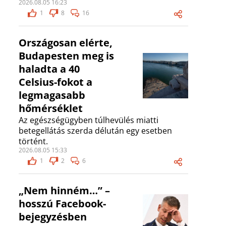
2026.08.05 16:23
1
8
16
Országosan elérte,
Budapesten meg is
haladta a 40
Celsius-fokot a
legmagasabb
hőmérséklet
Az egészségügyben túlhevülés miatti
betegellátás szerda délután egy esetben
történt.
2026.08.05 15:33
1
2
6
„Nem hinném…” –
hosszú Facebook-
bejegyzésben