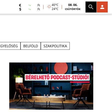
40°C
08. 06.
Ft
24°C
Ft
CSÜTÖRTÖK
ÜGYELŐSÉG
BELFÖLD
SZAKPOLITIKA