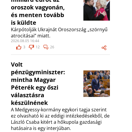
oroszok vagyonán,
és menten tovább
is küldte
Kárpótolják Ukrajnát Oroszország „szörnyű
atrocitásai” miatt.
2026.08.05 16:44
3
12
26
Volt
pénzügyminiszter:
mintha Magyar
Péterék egy őszi
választásra
készülnének
A Medgyessy-kormány egykori tagja szerint
ez olvasható ki az eddigi intézkedésekből, de
László Csaba kitért a hőkupola gazdasági
hatásaira is egy interjúban.