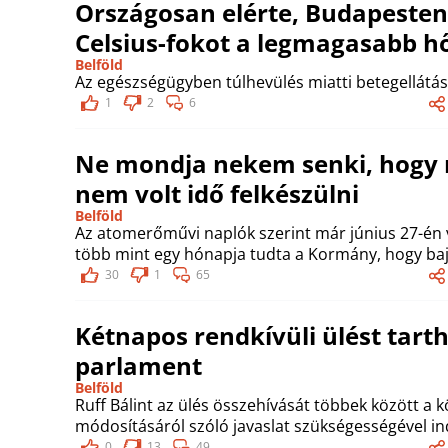
Országosan elérte, Budapesten
Celsius-fokot a legmagasabb h
Belföld
Az egészségügyben túlhevülés miatti betegellátás
1
2
6
Ne mondja nekem senki, hogy 
nem volt idő felkészülni
Belföld
Az atomerőművi naplók szerint már június 27-én vi
több mint egy hónapja tudta a Kormány, hogy baj 
30
1
65
Kétnapos rendkívüli ülést tarth
parlament
Belföld
Ruff Bálint az ülés összehívását többek között a 
módosításáról szóló javaslat szükségességével in
0
13
49