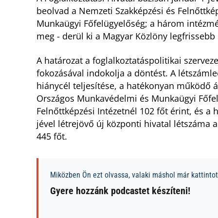
beolvad a Nemzeti Szakképzési és Felnőttké
Munkaügyi Főfelügyelőség; a három intézmén
meg - derül ki a Magyar Közlöny legfrisseb
A határozat a foglalkoztatáspolitikai szerve
fokozásával indokolja a döntést. A létszámle
hiánycél teljesítése, a hatékonyan működő áll
Országos Munkavédelmi és Munkaügyi Főfelü
Felnőttképzési Intézetnél 102 főt érint, és a 
jével létrejövő új központi hivatal létszám
445 főt.
Miközben Ön ezt olvassa, valaki máshol már kattintott
Gyere hozzánk podcastet készíteni!