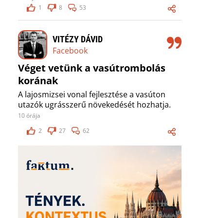
1
8
53
VITÉZY DÁVID
Facebook
Véget vetünk a vasútrombolás
korának
A lajosmizsei vonal fejlesztése a vasúton
utazók ugrásszerű növekedését hozhatja.
10 órája
2
27
62