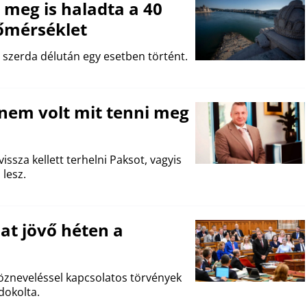
 meg is haladta a 40
őmérséklet
 szerda délután egy esetben történt.
nem volt mit tenni meg
ssza kellett terhelni Paksot, vagyis
lesz.
at jövő héten a
közneveléssel kapcsolatos törvények
dokolta.