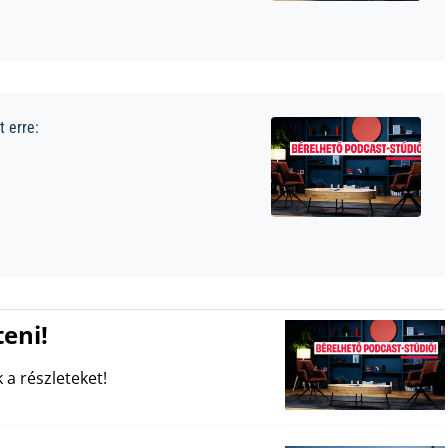
 erre:
eni!
 a részleteket!