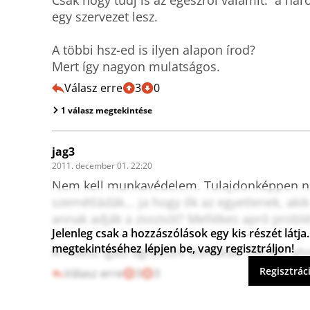
Csak hogy tudj is az egészről valamit:  a hár
egy szervezet lesz.

A többi hsz-ed is ilyen alapon írod? 

Mert így nagyon mulatságos.
Válasz erre
3
0
1 válasz megtekintése
jag3
2011. december 01. 22:20
Nem kell munkavédelem. Tulajdonképpen ne
szemétládák... ja hogy ők az egyetlenek, ak
annak adják a zsozsót? Mellékes apró problé
Jelenleg csak a hozzászólások egy kis részét lát
megtekintéséhez lépjen be, vagy regisztráljon!
A Fidesz igazi agressziv kismalac. Ott árt, ah
Regisztrác
Válasz erre
3
3