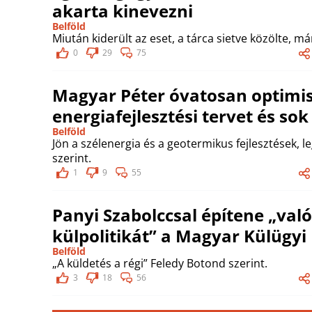
akarta kinevezni
Belföld
Miután kiderült az eset, a tárca sietve közölte, már 
0
29
75
Magyar Péter óvatosan optimis
energiafejlesztési tervet és so
Belföld
Jön a szélenergia és a geotermikus fejlesztések, l
szerint.
1
9
55
Panyi Szabolccsal építene „val
külpolitikát” a Magyar Külügyi 
Belföld
„A küldetés a régi” Feledy Botond szerint.
3
18
56