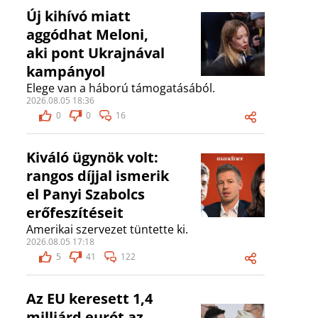
Új kihívó miatt
aggódhat Meloni,
aki pont Ukrajnával
kampányol
Elege van a háború támogatásából.
2026.08.05 18:36
0
0
16
Kiváló ügynök volt:
rangos díjjal ismerik
el Panyi Szabolcs
erőfeszítéseit
Amerikai szervezet tüntette ki.
2026.08.05 17:18
5
41
122
Az EU keresett 1,4
milliárd eurót az