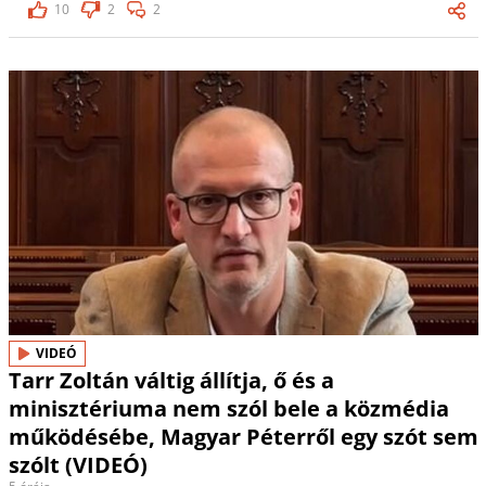
10
2
2
VIDEÓ
Tarr Zoltán váltig állítja, ő és a
minisztériuma nem szól bele a közmédia
működésébe, Magyar Péterről egy szót sem
szólt (VIDEÓ)