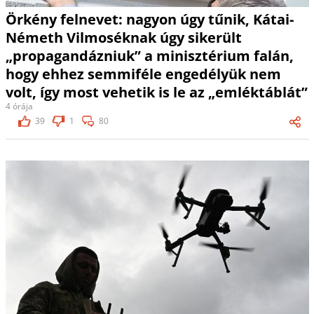
Örkény felnevet: nagyon úgy tűnik, Kátai-
Németh Vilmoséknak úgy sikerült
„propagandázniuk” a minisztérium falán,
hogy ehhez semmiféle engedélyük nem
volt, így most vehetik is le az „emléktáblát”
4 órája
39
1
80