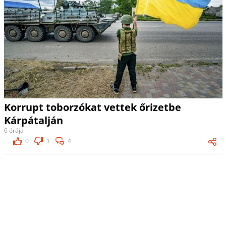
Korrupt toborzókat vettek őrizetbe
Kárpátalján
6 órája
0
1
4