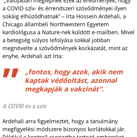
„Valójában meglepnek ezek az eredmények, hogy
a COVID szív- és érrendszeri szövődményei ilyen
sokáig elhúzódhatnak” – írta Hossein Ardehali, a
Chicago állambeli Northwestern Egyetem
kardiológusa a Nature-nek küldött e-mailben. Mivel
a betegség súlyos lefolyása sokkal jobban
megnövelte a szövődmények kockázatát, mint az
enyhe, Ardehali azt írta:
„fontos, hogy azok, akik nem
kaptak védőoltást, azonnal
megkapják a vakcinát”.
A COVID és a szív
Ardehali arra figyelmeztet, hogy a tanulmány
megfigyelési módszere bizonyos korlátokkal jár.
Például a kontroll csoportba tartozó embereket