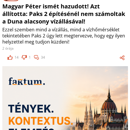
Magyar Péter ismét hazudott! Azt
állította: Paks 2 építésénél nem számoltak
a Duna alacsony vízállásával!
Ezzel szemben mind a vízállás, mind a vízhőmérséklet
tekintetében Paks 2 úgy lett megtervezve, hogy egy ilyen
helyzettel meg tudjon küzdeni!
2 órája
14
1
34