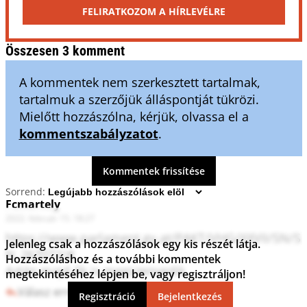
FELIRATKOZOM A HÍRLEVÉLRE
Összesen 3 komment
A kommentek nem szerkesztett tartalmak,
tartalmuk a szerzőjük álláspontját tükrözi.
Mielőtt hozzászólna, kérjük, olvassa el a
kommentszabályzatot
.
Kommentek frissítése
Sorrend:
Fcmartely
2022. február 15. 18:27
https://www.parlament.gv.at/PAKT/VHG/XXVII/SN/S
Jelenleg csak a hozzászólások egy kis részét látja.
N_267072/#

Hozzászóláshoz és a további kommentek
Aztán majd ők is megszenvedik...
megtekintéséhez lépjen be, vagy regisztráljon!
Válasz erre
0
0
Regisztráció
Bejelentkezés