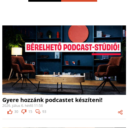
Gyere hozzánk podcastet készíteni!
2026. július 6. hétfő 11:58
30
15
93