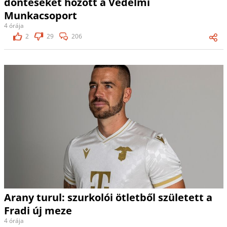
döntéseket hozott a Védelmi
Munkacsoport
4 órája
2
29
206
Arany turul: szurkolói ötletből született a
Fradi új meze
4 órája