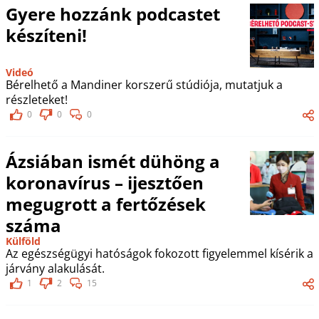
Gyere hozzánk podcastet
készíteni!
Videó
Bérelhető a Mandiner korszerű stúdiója, mutatjuk a
részleteket!
0
0
0
Ázsiában ismét dühöng a
koronavírus – ijesztően
megugrott a fertőzések
száma
Külföld
Az egészségügyi hatóságok fokozott figyelemmel kísérik a
járvány alakulását.
1
2
15