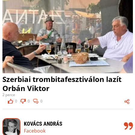
Szerbiai trombitafesztiválon lazít
Orbán Viktor
2 perce
0
0
0
KOVÁCS ANDRÁS
Facebook