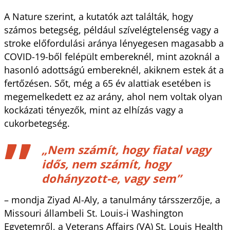
A Nature szerint, a kutatók azt találták, hogy
számos betegség, például szívelégtelenség vagy a
stroke előfordulási aránya lényegesen magasabb a
COVID-19-ből felépült embereknél, mint azoknál a
hasonló adottságú embereknél, akiknem estek át a
fertőzésen. Sőt, még a 65 év alattiak esetében is
megemelkedett ez az arány, ahol nem voltak olyan
kockázati tényezők, mint az elhízás vagy a
cukorbetegség.
„Nem számít, hogy fiatal vagy
idős, nem számít, hogy
dohányzott-e, vagy sem”
– mondja Ziyad Al-Aly, a tanulmány társszerzője, a
Missouri állambeli St. Louis-i Washington
Egyetemről, a Veterans Affairs (VA) St. Louis Health