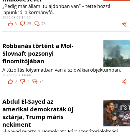
„Pedig már állami tulajdonban van” – tette hozzá
lapunkról a kormányfő.
2026.08.07 14:50
3
25
76
Robbanás történt a Mol-
Slovnaft pozsonyi
finomítójában
A tűzoltás folyamatban van a szlovákiai objektumban.
2026.08.07 14:44
0
1
24
Abdul El-Sayed az
amerikai demokraták új
sztárja, Trump máris
nekiment
El-Sayed nyerte a Demokrata Párt szenátorjelöltségi