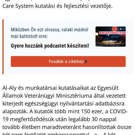
Care System kutatási és fejlesztési vezetője.
Miközben Ön ezt olvassa, valaki máshol
már kattintott erre:
Gyere hozzánk podcastet készíteni!
Tovább a cikkhez
Al-Aly és munkatársai kutatásaikat az Egyesült
Államok Veteránügyi Minisztériuma által vezetett
kiterjedt egészségügyi nyilvántartási adatbázisra
alapozták. A kutatók több mint 150 ezer, a COVID-
19 megfertőződésük után legalább 30 nappal
tovább életben maradtveteránt hasonlítottak össze
két nem fertőzött embercsoporttal. a , A két