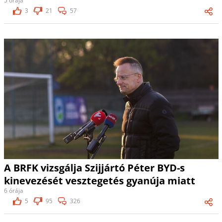
5 órája
3
21
57
A BRFK vizsgálja Szijjártó Péter BYD-s
kinevezését vesztegetés gyanúja miatt
6 órája
5
95
326