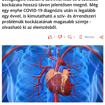
kockázata hosszú távon jelentősen megnő. Még
egy enyhe COVID-19 diagnózis után is legalább
egy évvel, is kimutatható a szív- és érrendszeri
problémák kockázatának magasabb szintje -
olvasható ki az elemzésből.
2
0
3
Mentés