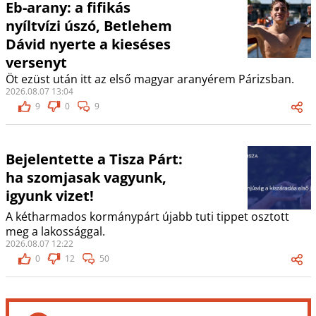
Eb-arany: a fifikás
nyíltvízi úszó, Betlehem
Dávid nyerte a kieséses
versenyt
Öt ezüst után itt az első magyar aranyérem Párizsban.
2026.08.07 13:04
9
0
9
Bejelentette a Tisza Párt:
ha szomjasak vagyunk,
igyunk vizet!
A kétharmados kormánypárt újabb tuti tippet osztott
meg a lakossággal.
2026.08.07 12:22
0
12
50