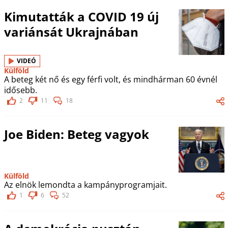
Kimutatták a COVID 19 új
variánsát Ukrajnában
VIDEÓ
Külföld
A beteg két nő és egy férfi volt, és mindhárman 60 évnél
idősebb.
2
11
18
Joe Biden: Beteg vagyok
Külföld
Az elnök lemondta a kampányprogramjait.
1
6
52