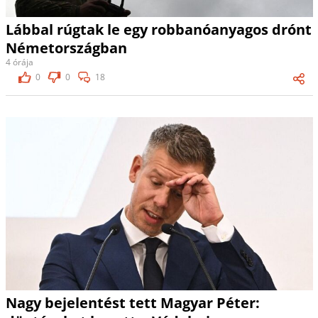
Lábbal rúgtak le egy robbanóanyagos drónt
Németországban
4 órája
0
0
18
Nagy bejelentést tett Magyar Péter: