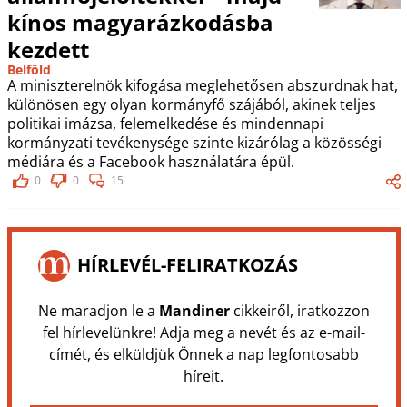
kínos magyarázkodásba
kezdett
Belföld
A miniszterelnök kifogása meglehetősen abszurdnak hat,
különösen egy olyan kormányfő szájából, akinek teljes
politikai imázsa, felemelkedése és mindennapi
kormányzati tevékenysége szinte kizárólag a közösségi
médiára és a Facebook használatára épül.
0
0
15
HÍRLEVÉL-FELIRATKOZÁS
Ne maradjon le a
Mandiner
cikkeiről, iratkozzon
fel hírlevelünkre! Adja meg a nevét és az e-mail-
címét, és elküldjük Önnek a nap legfontosabb
híreit.