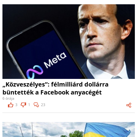
„Közveszélyes”: félmilliárd dollárra
büntették a Facebook anyacégét
6 órája
3
1
23