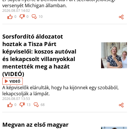
versenyét Michigan államban.
2026.08.07 14:02
0
0
10
Sorsfordító áldozatot
hoztak a Tisza Párt
képviselői: koszos autóval
és lekapcsolt villanyokkal
mentették meg a hazát
(VIDEÓ)
VIDEÓ
A képviselők elárulták, hogy ha kijönnek egy szobából,
lekapcsolják a lámpát.
2026.08.07 13:53
0
13
68
Megvan az első magyar