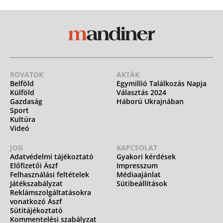
ROVATOK
AKTÁK
Belföld
Egymillió Találkozás Napja
Külföld
Választás 2024
Gazdaság
Háború Ukrajnában
Sport
Kultúra
Videó
JOG
KAPCSOLAT
Adatvédelmi tájékoztató
Gyakori kérdések
Előfizetői Ászf
Impresszum
Felhasználási feltételek
Médiaajánlat
Játékszabályzat
Sütibeállítások
Reklámszolgáltatásokra
vonatkozó Ászf
Sütitájékoztató
Kommentelési szabályzat