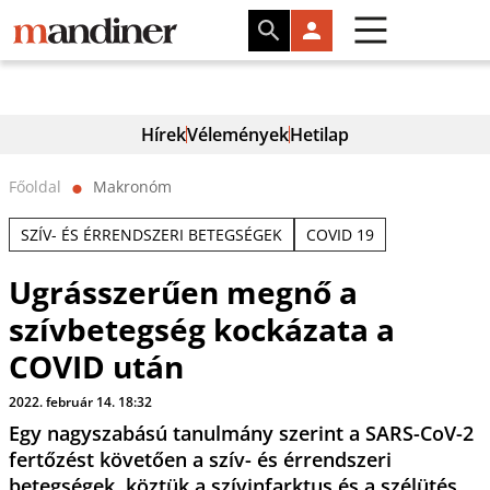
Hírek
Vélemények
Hetilap
Főoldal
Makronóm
⬤
SZÍV- ÉS ÉRRENDSZERI BETEGSÉGEK
COVID 19
Ugrásszerűen megnő a
szívbetegség kockázata a
COVID után
2022. február 14. 18:32
Egy nagyszabású tanulmány szerint a SARS-CoV-2
fertőzést követően a szív- és érrendszeri
betegségek, köztük a szívinfarktus és a szélütés