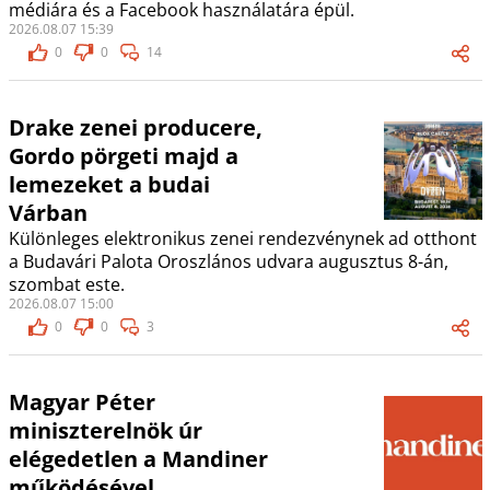
médiára és a Facebook használatára épül.
2026.08.07 15:39
0
0
14
Drake zenei producere,
Gordo pörgeti majd a
lemezeket a budai
Várban
Különleges elektronikus zenei rendezvénynek ad otthont
a Budavári Palota Oroszlános udvara augusztus 8-án,
szombat este.
2026.08.07 15:00
0
0
3
Magyar Péter
miniszterelnök úr
elégedetlen a Mandiner
működésével