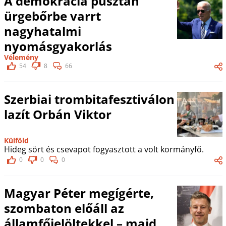
A demokrácia pusztán
ürgebőrbe varrt
nagyhatalmi
nyomásgyakorlás
Vélemény
54
8
66
Szerbiai trombitafesztiválon
lazít Orbán Viktor
Külföld
Hideg sört és csevapot fogyasztott a volt kormányfő.
0
0
0
Magyar Péter megígérte,
szombaton előáll az
államfőjelöltekkel – majd