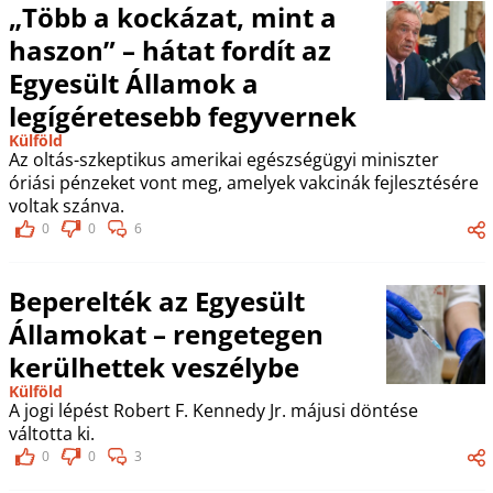
„Több a kockázat, mint a
haszon” – hátat fordít az
Egyesült Államok a
legígéretesebb fegyvernek
Külföld
Az oltás-szkeptikus amerikai egészségügyi miniszter
óriási pénzeket vont meg, amelyek vakcinák fejlesztésére
voltak szánva.
0
0
6
Beperelték az Egyesült
Államokat – rengetegen
kerülhettek veszélybe
Külföld
A jogi lépést Robert F. Kennedy Jr. májusi döntése
váltotta ki.
0
0
3