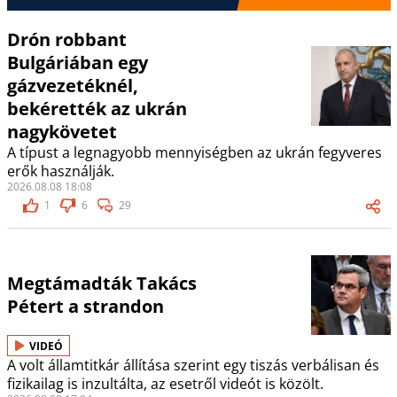
Drón robbant
Bulgáriában egy
gázvezetéknél,
bekérették az ukrán
nagykövetet
A típust a legnagyobb mennyiségben az ukrán fegyveres
erők használják.
2026.08.08 18:08
1
6
29
Megtámadták Takács
Pétert a strandon
VIDEÓ
A volt államtitkár állítása szerint egy tiszás verbálisan és
fizikailag is inzultálta, az esetről videót is közölt.