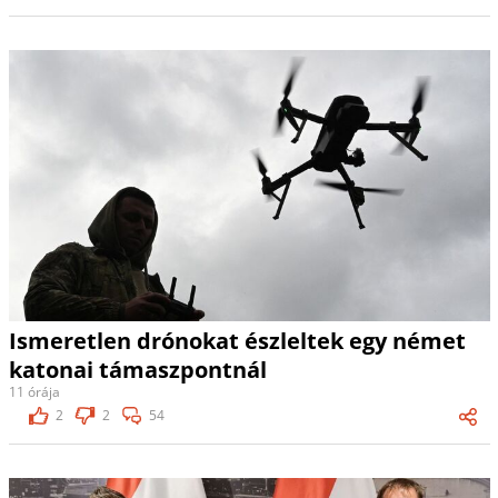
Ismeretlen drónokat észleltek egy német
katonai támaszpontnál
11 órája
2
2
54