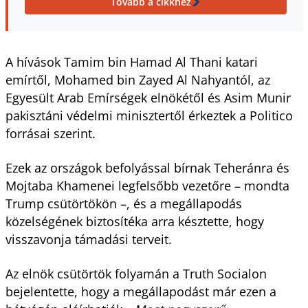
Tovább a cikkhez
A hívások Tamim bin Hamad Al Thani katari
emírtől, Mohamed bin Zayed Al Nahyantól, az
Egyesült Arab Emírségek elnökétől és Asim Munir
pakisztáni védelmi minisztertől érkeztek a Politico
forrásai szerint.
Ezek az országok befolyással bírnak Teheránra és
Mojtaba Khamenei legfelsőbb vezetőre – mondta
Trump csütörtökön –, és a megállapodás
közelségének biztosítéka arra késztette, hogy
visszavonja támadási terveit.
Az elnök csütörtök folyamán a Truth Socialon
bejelentette, hogy a megállapodást már ezen a