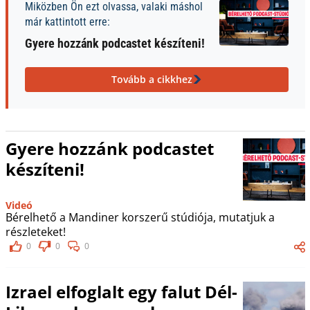
Miközben Ön ezt olvassa, valaki máshol
már kattintott erre:
Gyere hozzánk podcastet készíteni!
Tovább a cikkhez
Gyere hozzánk podcastet
készíteni!
Videó
Bérelhető a Mandiner korszerű stúdiója, mutatjuk a
részleteket!
0
0
0
Izrael elfoglalt egy falut Dél-