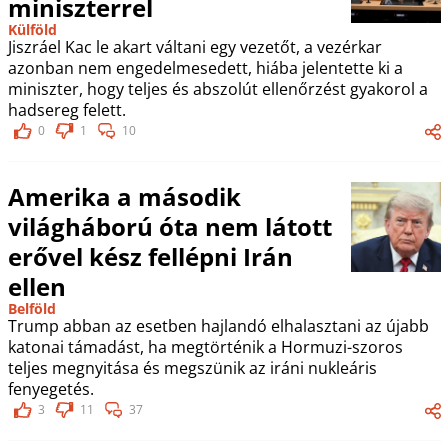
miniszterrel
Külföld
Jiszráel Kac le akart váltani egy vezetőt, a vezérkar
azonban nem engedelmesedett, hiába jelentette ki a
miniszter, hogy teljes és abszolút ellenőrzést gyakorol a
hadsereg felett.
0
1
10
Amerika a második
világháború óta nem látott
erővel kész fellépni Irán
ellen
Belföld
Trump abban az esetben hajlandó elhalasztani az újabb
katonai támadást, ha megtörténik a Hormuzi-szoros
teljes megnyitása és megszünik az iráni nukleáris
fenyegetés.
3
11
37