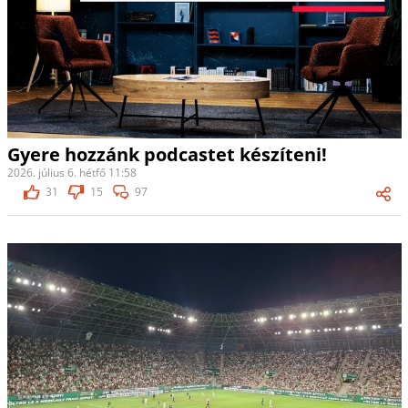
Gyere hozzánk podcastet készíteni!
2026. július 6. hétfő 11:58
31
15
97