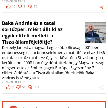
2026.08.08 13:48
16
8
80
Baka András és a tatai
sortűzper: miért állt ki az
egyik elítélt mellett a
Tisza államfőjelöltje?
Korbely Jánost a magyar Legfelsőbb Bíróság 2001-ben
emberiesség elleni bűncselekmény miatt ítélte el az 1956-
os tatai sortűz miatt. Az ügy ezt követően Strasbourgba
került, ahol 2008-ban úgy döntöttek, hogy Magyarország
megsértette az Emberi Jogok Európai Egyezmény 7.
cikkét. A döntést a Tisza által államfőnek jelölt Baka
András is támogatta.
2026.08.08 13:30
2
51
369