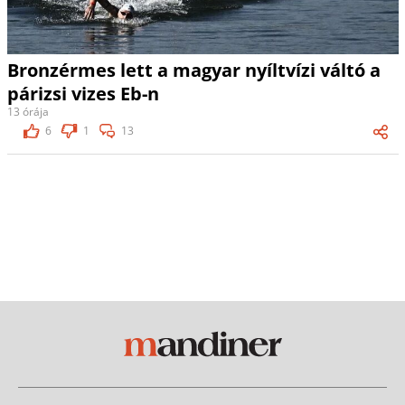
Bronzérmes lett a magyar nyíltvízi váltó a
párizsi vizes Eb-n
13 órája
6
1
13