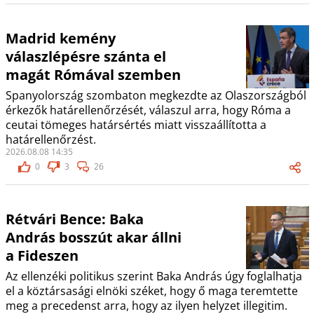
Madrid kemény
válaszlépésre szánta el
magát Rómával szemben
Spanyolország szombaton megkezdte az Olaszországból
érkezők határellenőrzését, válaszul arra, hogy Róma a
ceutai tömeges határsértés miatt visszaállította a
határellenőrzést.
2026.08.08 14:35
0
3
26
Rétvári Bence: Baka
András bosszút akar állni
a Fideszen
Az ellenzéki politikus szerint Baka András úgy foglalhatja
el a köztársasági elnöki széket, hogy ő maga teremtette
meg a precedenst arra, hogy az ilyen helyzet illegitim.