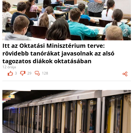
Itt az Oktatási Minisztérium terve:
rövidebb tanórákat javasolnak az alsó
tagozatos diákok oktatásában
12 órája
3
29
128