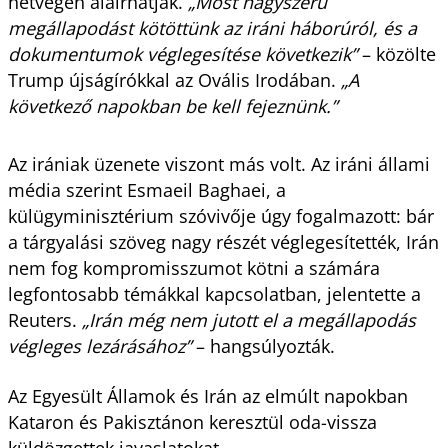
hétvégén aláírhatják.
„Most nagyszerű
megállapodást kötöttünk az iráni háborúról, és a
dokumentumok véglegesítése következik”
– közölte
Trump újságírókkal az Ovális Irodában.
„A
következő napokban be kell fejeznünk.”
Az irániak üzenete viszont más volt. Az iráni állami
média szerint Esmaeil Baghaei, a
külügyminisztérium szóvivője úgy fogalmazott: bár
a tárgyalási szöveg nagy részét véglegesítették, Irán
nem fog kompromisszumot kötni a számára
legfontosabb témákkal kapcsolatban, jelentette a
Reuters.
„Irán még nem jutott el a megállapodás
végleges lezárásához”
– hangsúlyozták.
Az Egyesült Államok és Irán az elmúlt napokban
Kataron és Pakisztánon keresztül oda-vissza
küldözgettek javaslatokat,