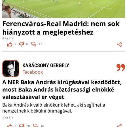
Ferencváros-Real Madrid: nem sok
hiányzott a meglepetéshez
4 órája
3
0
37
KARÁCSONY GERGELY
Facebook
A NER Baka András kirúgásával kezdődött,
most Baka András köztársasági elnökké
választásával ér véget
Baka András kiváló elnökünk lehet, aki segíthet a
nemzetnek kibékülni önmagával.
3 órája
2
20
36