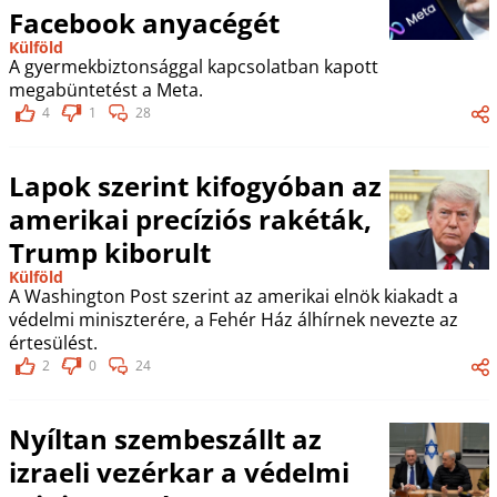
Facebook anyacégét
Külföld
A gyermekbiztonsággal kapcsolatban kapott
megabüntetést a Meta.
4
1
28
Lapok szerint kifogyóban az
amerikai precíziós rakéták,
Trump kiborult
Külföld
A Washington Post szerint az amerikai elnök kiakadt a
védelmi miniszterére, a Fehér Ház álhírnek nevezte az
értesülést.
2
0
24
Nyíltan szembeszállt az
izraeli vezérkar a védelmi