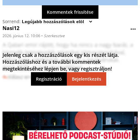
Kommentek frissítése
Sorrend:
Nasi12
•••
2026. június 12. 10:06
•
Szerkesztve
A Qatari emir rájött, hogy ha nincs a nagy barát, a 
környék legnagyobb amerikai támaszpontjával, 
Jelenleg csak a hozzászólások egy kis részét látja.
akkor nem rakétázták volna le a gázgyárukat.

Hozzászóláshoz és a további kommentek
megtekintéséhez lépjen be, vagy regisztráljon!
Válasz erre
3
0
Regisztráció
Bejelentkezés