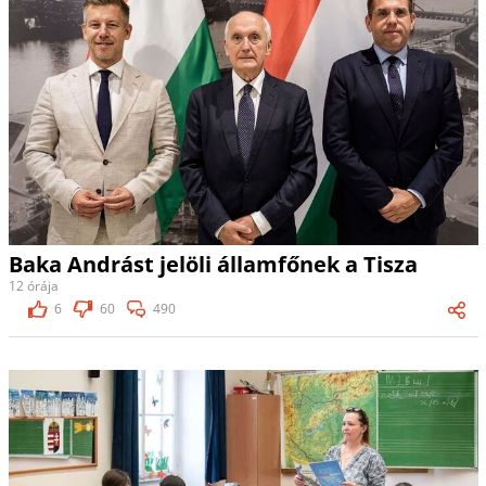
Baka Andrást jelöli államfőnek a Tisza
12 órája
6
60
490