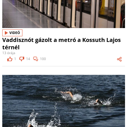
VIDEÓ
Vaddisznót gázolt a metró a Kossuth Lajos
térnél
13 órája
1
14
100