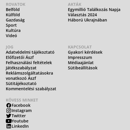
ROVATOK
AKTÁK
Belföld
Egymillió Találkozás Napja
Külföld
Választás 2024
Gazdaság
Háború Ukrajnában
Sport
Kultúra
Videó
JOG
KAPCSOLAT
Adatvédelmi tájékoztató
Gyakori kérdések
Előfizetői Ászf
Impresszum
Felhasználási feltételek
Médiaajánlat
Játékszabályzat
Sütibeállítások
Reklámszolgáltatásokra
vonatkozó Ászf
Sütitájékoztató
Kommentelési szabályzat
KÖVESS MINKET
Facebook
Instagram
Twitter
Youtube
LinkedIn