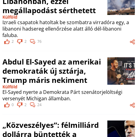
Libanonban, ezzel
megállapodást sérthetett
Külföld
Izraeli csapatok hatoltak be szombatra virradóra egy, a
libanoni hadsereg ellenőrzése alatt álló dél-libanoni
faluba.
2
2
76
Abdul El-Sayed az amerikai
demokraták új sztárja,
Trump máris nekiment
Külföld
El-Sayed nyerte a Demokrata Párt szenátorjelöltségi
versenyét Michigan államban.
0
2
24
„Közveszélyes”: félmilliárd
dollárra büntették a