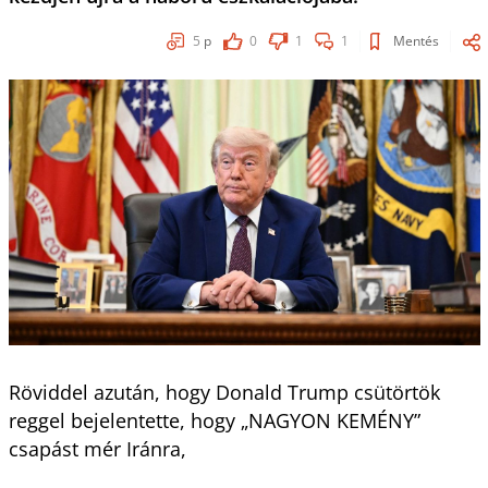
5
p
0
1
1
Mentés
Röviddel azután, hogy Donald Trump csütörtök
reggel bejelentette, hogy „NAGYON KEMÉNY”
csapást mér Iránra,