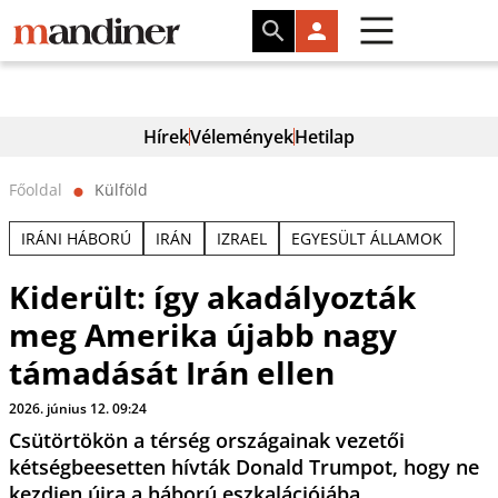
Hírek
Vélemények
Hetilap
Főoldal
Külföld
⬤
IRÁNI HÁBORÚ
IRÁN
IZRAEL
EGYESÜLT ÁLLAMOK
Kiderült: így akadályozták
meg Amerika újabb nagy
támadását Irán ellen
2026. június 12. 09:24
Csütörtökön a térség országainak vezetői
kétségbeesetten hívták Donald Trumpot, hogy ne
kezdjen újra a háború eszkalációjába.