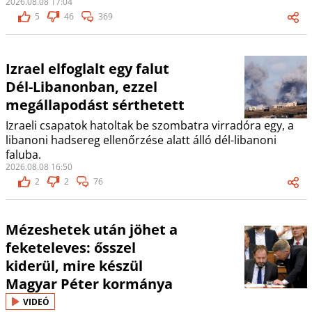
2026.08.08 17:04
5
46
369
Izrael elfoglalt egy falut
Dél-Libanonban, ezzel
megállapodást sérthetett
Izraeli csapatok hatoltak be szombatra virradóra egy, a
libanoni hadsereg ellenőrzése alatt álló dél-libanoni
faluba.
2026.08.08 16:50
2
2
76
Mézeshetek után jöhet a
feketeleves: ősszel
kiderül, mire készül
Magyar Péter kormánya
VIDEÓ