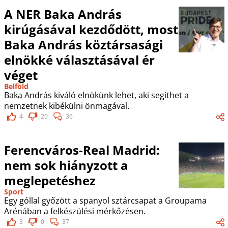
A NER Baka András
kirúgásával kezdődött, most
Baka András köztársasági
elnökké választásával ér
véget
Belföld
Baka András kiváló elnökünk lehet, aki segíthet a
nemzetnek kibékülni önmagával.
4
20
36
Ferencváros-Real Madrid:
nem sok hiányzott a
meglepetéshez
Sport
Egy góllal győzött a spanyol sztárcsapat a Groupama
Arénában a felkészülési mérkőzésen.
3
0
37