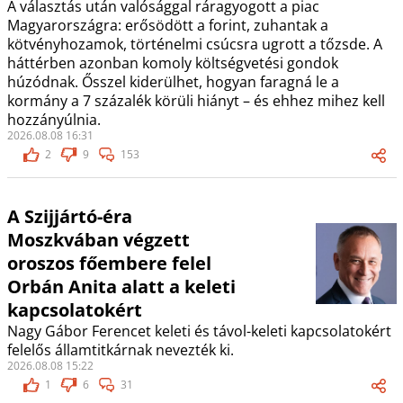
A választás után valósággal ráragyogott a piac
Magyarországra: erősödött a forint, zuhantak a
kötvényhozamok, történelmi csúcsra ugrott a tőzsde. A
háttérben azonban komoly költségvetési gondok
húzódnak. Ősszel kiderülhet, hogyan faragná le a
kormány a 7 százalék körüli hiányt – és ehhez mihez kell
hozzányúlnia.
2026.08.08 16:31
2
9
153
A Szijjártó-éra
Moszkvában végzett
oroszos főembere felel
Orbán Anita alatt a keleti
kapcsolatokért
Nagy Gábor Ferencet keleti és távol-keleti kapcsolatokért
felelős államtitkárnak nevezték ki.
2026.08.08 15:22
1
6
31