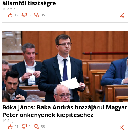
államfői tisztségre
10 órája
12
3
35
Bóka János: Baka András hozzájárul Magyar
Péter önkényének kiépítéséhez
10 órája
21
3
55