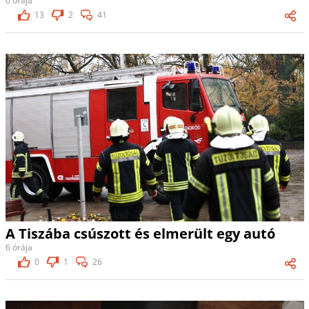
6 órája
13
2
41
A Tiszába csúszott és elmerült egy autó
6 órája
0
1
26