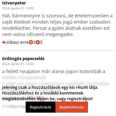
istvanpeter
2024. április 01. 14:49
Hát, bármennyire is szomorú, de értelemszerűen a 
saját életével minden teljes jogú ember szabadon 
rendelkezhet. Persze a gyám alattiak esetében ezt 
nem volna célszerű megengedni.
Válasz erre
3
5
ördöngös pepecselés
2024. április 01. 14:44
a fejlett nyugaton már alanyi jogon biztosítják a 
hóhért mindenkinek

a jólét jele hogy a háziorvosi rendelők, házihóhéri 
Jelenleg csak a hozzászólások egy kis részét látja.
szolgáltatást is nyújthatnak
Hozzászóláshoz és a további kommentek
Válasz erre
16
2
megtekintéséhez lépjen be, vagy regisztráljon!
1 válasz megtekintése
Regisztráció
Bejelentkezés