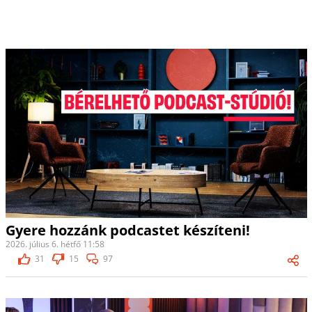
Gyere hozzánk podcastet készíteni!
2026. július 6. hétfő 11:58
31
15
97