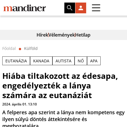
Hírek
Vélemények
Hetilap
Főoldal
Külföld
⬤
EUTANÁZIA
KANADA
AUTISTA
NŐ
APA
Hiába tiltakozott az édesapa,
engedélyezték a lánya
számára az eutanáziát
2024. április 01. 13:10
A felperes apa szerint a lánya nem kompetens egy
ilyen súlyú döntés áttekintésére és
meghozatalára.