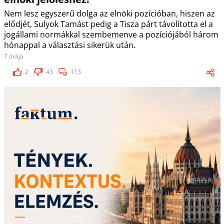
Nem lesz egyszerű dolga az elnöki pozícióban, hiszen az
elődjét, Sulyok Tamást pedig a Tisza párt távolította el a
jogállami normákkal szembemenve a pozíciójából három
hónappal a választási sikerük után.
7 órája
2
43
113