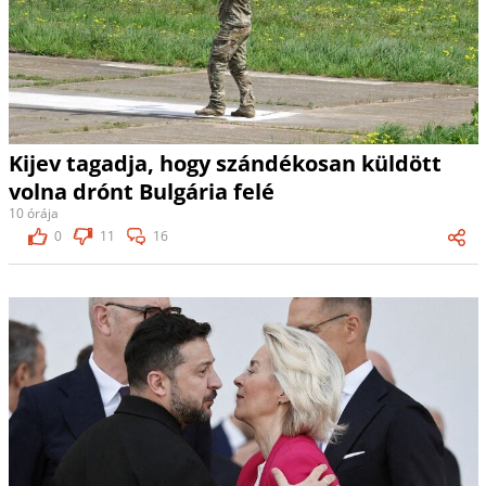
Kijev tagadja, hogy szándékosan küldött
volna drónt Bulgária felé
10 órája
0
11
16