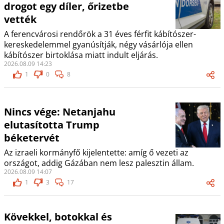
drogot egy díler, őrizetbe
vették
A ferencvárosi rendőrök a 31 éves férfit kábítószer-
kereskedelemmel gyanúsítják, négy vásárlója ellen
kábítószer birtoklása miatt indult eljárás.
2026.08.09 14:23
1
0
8
Nincs vége: Netanjahu
elutasította Trump
béketervét
Az izraeli kormányfő kijelentette: amíg ő vezeti az
országot, addig Gázában nem lesz palesztin állam.
2026.08.09 14:07
1
3
17
Kövekkel, botokkal és