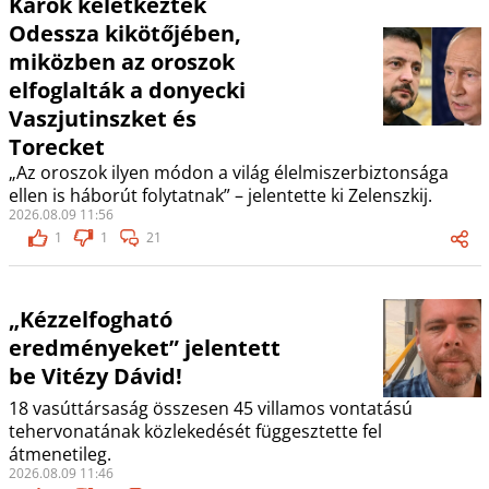
Károk keletkeztek
Odessza kikötőjében,
miközben az oroszok
elfoglalták a donyecki
Vaszjutinszket és
Torecket
„Az oroszok ilyen módon a világ élelmiszerbiztonsága
ellen is háborút folytatnak” – jelentette ki Zelenszkij.
2026.08.09 11:56
1
1
21
„Kézzelfogható
eredményeket” jelentett
be Vitézy Dávid!
18 vasúttársaság összesen 45 villamos vontatású
tehervonatának közlekedését függesztette fel
átmenetileg.
2026.08.09 11:46