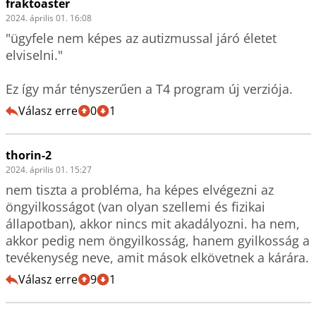
fraktoaster
2024. április 01. 16:08
"ügyfele nem képes az autizmussal járó életet 
elviselni."

Ez így már tényszerűen a T4 program új verziója.
Válasz erre
0
1
thorin-2
2024. április 01. 15:27
nem tiszta a probléma, ha képes elvégezni az 
öngyilkosságot (van olyan szellemi és fizikai 
állapotban), akkor nincs mit akadályozni. ha nem, 
akkor pedig nem öngyilkosság, hanem gyilkosság a 
tevékenység neve, amit mások elkövetnek a kárára.
Válasz erre
9
1