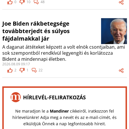
0
10
48
Joe Biden rákbetegsége
továbbterjedt és súlyos
fájdalmakkal jár
A daganat áttéteket képzett a volt elnök csontjaiban, ami
sok szempontból rendkívül legyengíti és korlátozza
Bident a mindennapi életben.
2026.08.09 09:17
2
1
22
HÍRLEVÉL-FELIRATKOZÁS
Ne maradjon le a
Mandiner
cikkeiről, iratkozzon fel
hírlevelünkre! Adja meg a nevét és az e-mail-címét, és
elküldjük Önnek a nap legfontosabb híreit.