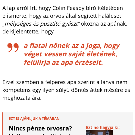
A lap arról írt, hogy Colin Feasby bíró ítéletében
elismerte, hogy az orvos által segített haláleset
„mélységes és pusztító gyászt”
okozna az apának,
de kijelentette, hogy
a fiatal nőnek az a joga, hogy
véget vessen saját életének,
felülírja az apa érzéseit.
Ezzel szemben a felperes apa szerint a lánya nem
kompetens egy ilyen súlyú döntés áttekintésére és
meghozatalára.
EZT IS AJÁNLJUK A TÉMÁBAN
Nincs pénze orvosra?
Ezt ne hagyja ki!