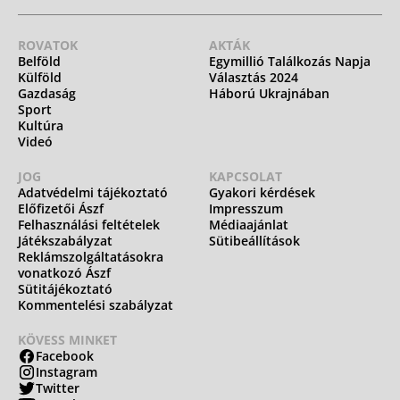
ROVATOK
AKTÁK
Belföld
Egymillió Találkozás Napja
Külföld
Választás 2024
Gazdaság
Háború Ukrajnában
Sport
Kultúra
Videó
JOG
KAPCSOLAT
Adatvédelmi tájékoztató
Gyakori kérdések
Előfizetői Ászf
Impresszum
Felhasználási feltételek
Médiaajánlat
Játékszabályzat
Sütibeállítások
Reklámszolgáltatásokra
vonatkozó Ászf
Sütitájékoztató
Kommentelési szabályzat
KÖVESS MINKET
Facebook
Instagram
Twitter