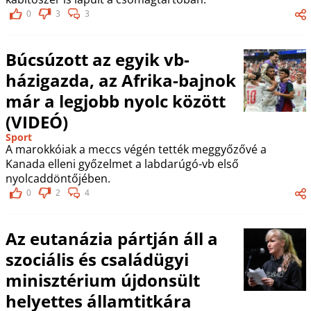
0
3
3
Búcsúzott az egyik vb-
házigazda, az Afrika-bajnok
már a legjobb nyolc között
(VIDEÓ)
Sport
A marokkóiak a meccs végén tették meggyőzővé a
Kanada elleni győzelmet a labdarúgó-vb első
nyolcaddöntőjében.
0
2
4
Az eutanázia pártján áll a
szociális és családügyi
minisztérium újdonsült
helyettes államtitkára