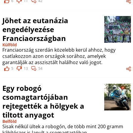
6
11
42
Jöhet az eutanázia
engedélyezése
Franciaországban
Külföld
Franciaország szerdán közelebb kerül ahhoz, hogy
csatlakozzon azon országok sorához, amelyek
garantálják az asszisztált halálhoz való jogot.
5
13
54
Egy robogó
csomagtartójában
rejtegették a hölgyek a
tiltott anyagot
Belföld
Sisak nélkül ültek a robogón, de több mint 200 gramm
kábítószer is lapult a csomagtartóban.