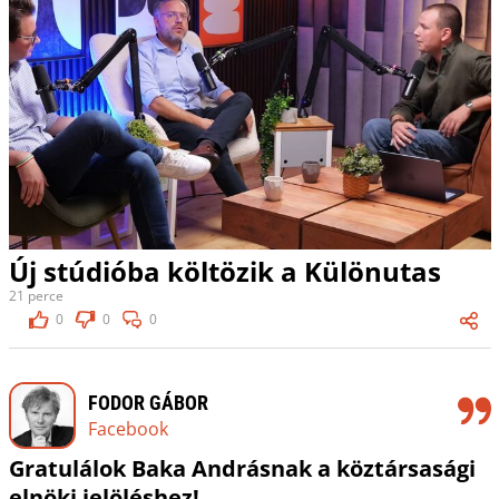
Új stúdióba költözik a Különutas
21 perce
0
0
0
FODOR GÁBOR
Facebook
Gratulálok Baka Andrásnak a köztársasági
elnöki jelöléshez!