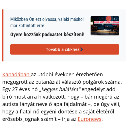
Miközben Ön ezt olvassa, valaki máshol
már kattintott erre:
Gyere hozzánk podcastet készíteni!
Tovább a cikkhez
Kanadában
az utóbbi években érezhetően
megugrott az eutanáziát választó polgárok száma.
Egy 27 éves nő
„kegyes halálára”
engedélyt adó
bíró most arra hivatkozott, hogy – bár megérti az
autista lányát nevelő apa fájdalmát –, de úgy véli,
hogy a fiatal nő egyéni döntése a saját életéről
erősebb jognak számít – írja az
Euronews
.