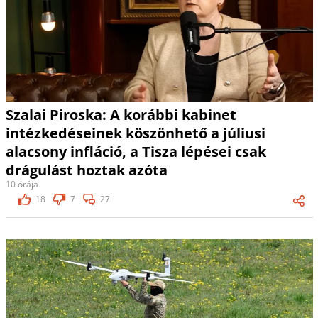
Szalai Piroska: A korábbi kabinet
intézkedéseinek köszönhető a júliusi
alacsony infláció, a Tisza lépései csak
drágulást hoztak azóta
10 órája
18
7
27