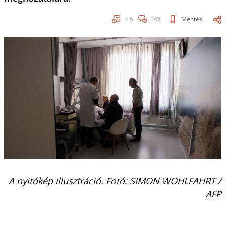
3
p
146
Mentés
A nyitókép illusztráció. Fotó: SIMON WOHLFAHRT /
AFP