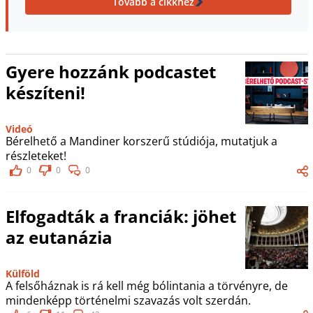
Tovább a cikkhez
Gyere hozzánk podcastet
készíteni!
Videó
Bérelhető a Mandiner korszerű stúdiója, mutatjuk a
részleteket!
0
0
0
Elfogadták a franciák: jöhet
az eutanázia
Külföld
A felsőháznak is rá kell még bólintania a törvényre, de
mindenképp történelmi szavazás volt szerdán.