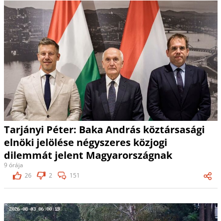
Tarjányi Péter: Baka András köztársasági
elnöki jelölése négyszeres közjogi
dilemmát jelent Magyarországnak
9 órája
26
2
151