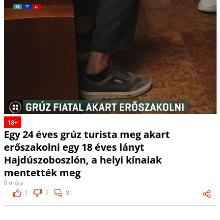
18+
Egy 24 éves grúz turista meg akart
erőszakolni egy 18 éves lányt
Hajdúszoboszlón, a helyi kínaiak
mentették meg
6 órája
1
7
81