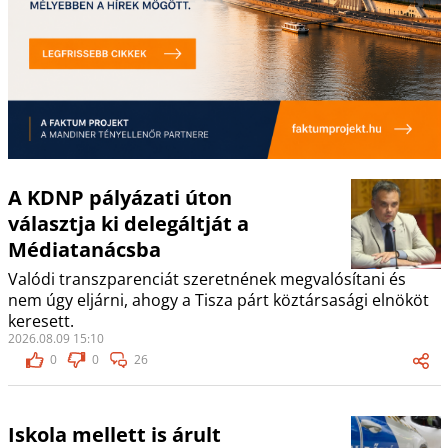
A KDNP pályázati úton
választja ki delegáltját a
Médiatanácsba
Valódi transzparenciát szeretnének megvalósítani és
nem úgy eljárni, ahogy a Tisza párt köztársasági elnököt
keresett.
2026.08.09 15:10
0
0
26
Iskola mellett is árult