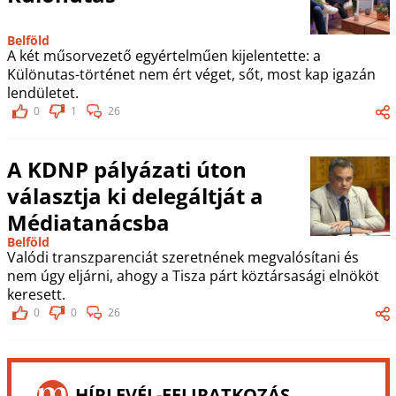
Belföld
A két műsorvezető egyértelműen kijelentette: a
Különutas-történet nem ért véget, sőt, most kap igazán
lendületet.
0
1
26
A KDNP pályázati úton
választja ki delegáltját a
Médiatanácsba
Belföld
Valódi transzparenciát szeretnének megvalósítani és
nem úgy eljárni, ahogy a Tisza párt köztársasági elnököt
keresett.
0
0
26
HÍRLEVÉL-FELIRATKOZÁS