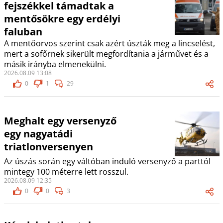
fejszékkel támadtak a
mentősökre egy erdélyi
faluban
A mentőorvos szerint csak azért úszták meg a lincselést,
mert a sofőrnek sikerült megfordítania a járművet és a
másik irányba elmenekülni.
2026.08.09 13:08
0
1
29
Meghalt egy versenyző
egy nagyatádi
triatlonversenyen
Az úszás során egy váltóban induló versenyző a parttól
mintegy 100 méterre lett rosszul.
2026.08.09 12:35
0
0
3