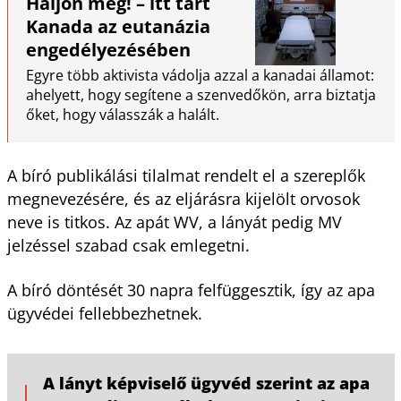
Haljon meg! – itt tart
Kanada az eutanázia
engedélyezésében
Egyre több aktivista vádolja azzal a kanadai államot:
ahelyett, hogy segítene a szenvedőkön, arra biztatja
őket, hogy válasszák a halált.
A bíró publikálási tilalmat rendelt el a szereplők
megnevezésére, és az eljárásra kijelölt orvosok
neve is titkos. Az apát WV, a lányát pedig MV
jelzéssel szabad csak emlegetni.
A bíró döntését 30 napra felfüggesztik, így az apa
ügyvédei fellebbezhetnek.
A lányt képviselő ügyvéd szerint az apa