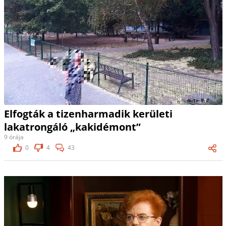
Elfogták a tizenharmadik kerületi
lakatrongáló „kakidémont”
9 órája
0
4
43