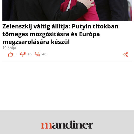
Zelenszkij váltig állítja: Putyin titokban
tömeges mozgósításra és Európa
megzsarolására készül
10 órája
1
16
48