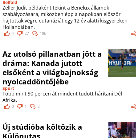
Belföld
Zeller Judit példaként tekint a Benelux államok
szabályozására, miközben épp a napokban először
hajtottak végre eutanáziát egy 12 év alatti kisgyereken
Hollandiában.
4
27
106
Az utolsó pillanatban jött a
dráma: Kanada jutott
elsőként a világbajnokság
nyolcaddöntőjébe
Sport
Több mint 90 percen át mindent tudott hárítani Dél-
Afrika.
0
1
2
Új stúdióba költözik a
Különutas