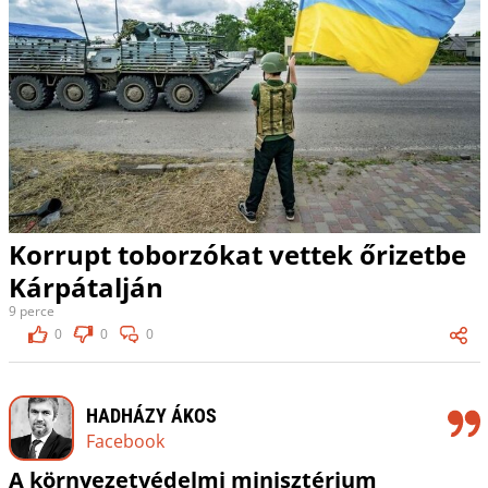
Korrupt toborzókat vettek őrizetbe
Kárpátalján
9 perce
0
0
0
HADHÁZY ÁKOS
Facebook
A környezetvédelmi minisztérium