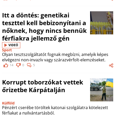
Itt a döntés: genetikai
teszttel kell bebizonyítani a
nőknek, hogy nincs bennük
férfiakra jellemző gén
VIDEÓ
Sport
Olyan tesztszolgáltatót fognak megbízni, amelyik képes
elvégezni non-invazív vagy szárazvérfolt-elemzéseket.
14
0
5
Korrupt toborzókat vettek
őrizetbe Kárpátalján
Külföld
Pénzért cserébe töröltek katonai szolgálatra kötelezett
férfiakat a nyilvántartásból.