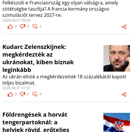
Felkészült-e Franciaország egy olyan válságra, amely
sötétségbe taszítja? A francia kormány országos
szimulációt tervez 2027-re.
2026.08.07 08:46
0
0
2
Kudarc Zelenszkijnek:
megkérdezték az
ukránokat, kiben bíznak
leginkább
Az ukrán elnök a megkérdezettek 18 százalékától kapott
teljes bizalmat.
2026.08.07 07:57
0
0
9
Földrengések a horvát
tengerpartoknál: a
helyiek rövid, erőteljes