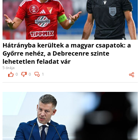
Hátrányba kerültek a magyar csapatok: a
Győrre nehéz, a Debrecenre szinte
lehetetlen feladat vár
5 órája
0
0
1