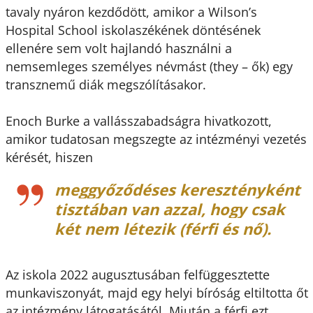
tavaly nyáron kezdődött, amikor a Wilson’s
Hospital School iskolaszékének döntésének
ellenére sem volt hajlandó használni a
nemsemleges személyes névmást (they – ők) egy
transznemű diák megszólításakor.
Enoch Burke a vallásszabadságra hivatkozott,
amikor tudatosan megszegte az intézményi vezetés
kérését, hiszen
meggyőződéses keresztényként
tisztában van azzal, hogy csak
két nem létezik (férfi és nő).
Az iskola 2022 augusztusában felfüggesztette
munkaviszonyát, majd egy helyi bíróság eltiltotta őt
az intézmény látogatásától. Miután a férfi ezt