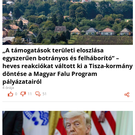
„A támogatások területi eloszlása
egyszerűen botrányos és felháborító” –
heves reakciókat váltott ki a Tisza-kormány
döntése a Magyar Falu Program
pályázatairól
4 órája
0
11
51