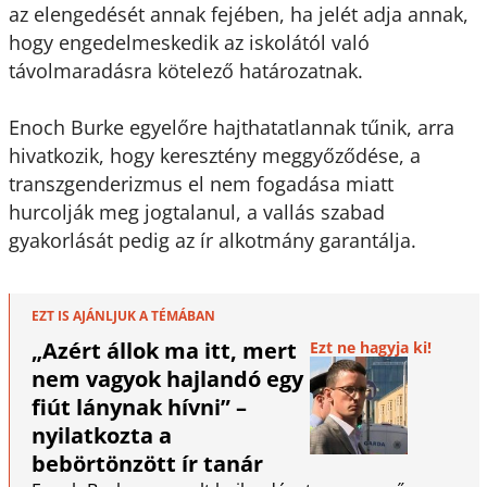
az elengedését annak fejében, ha jelét adja annak,
hogy engedelmeskedik az iskolától való
távolmaradásra kötelező határozatnak.
Enoch Burke egyelőre hajthatatlannak tűnik, arra
hivatkozik, hogy keresztény meggyőződése, a
transzgenderizmus el nem fogadása miatt
hurcolják meg jogtalanul, a vallás szabad
gyakorlását pedig az ír alkotmány garantálja.
EZT IS AJÁNLJUK A TÉMÁBAN
„Azért állok ma itt, mert
Ezt ne hagyja ki!
nem vagyok hajlandó egy
fiút lánynak hívni” –
nyilatkozta a
bebörtönzött ír tanár