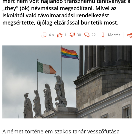
mert nem volt hajlandó transznemű tanítványát a
„they” (ők) névmással megszólítani. Mivel az
iskolától való távolmaradási rendelkezést
megsértette, újólag elzárással büntetik most.
4
p
1
30
22
Mentés
A német-történelem szakos tanár vesszőfutása