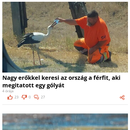
Nagy erőkkel keresi az ország a férfit, aki
megitatott egy gólyát
4 órája
23
0
27