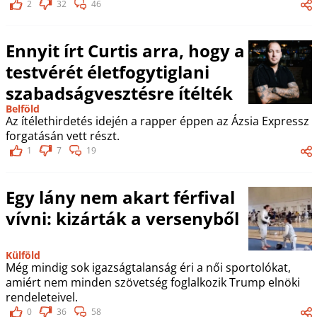
2
32
46
Ennyit írt Curtis arra, hogy a
testvérét életfogytiglani
szabadságvesztésre ítélték
Belföld
Az ítélethirdetés idején a rapper éppen az Ázsia Expressz
forgatásán vett részt.
1
7
19
Egy lány nem akart férfival
vívni: kizárták a versenyből
Külföld
Még mindig sok igazságtalanság éri a női sportolókat,
amiért nem minden szövetség foglalkozik Trump elnöki
rendeleteivel.
0
36
58