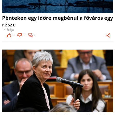
Pénteken egy időre megbénul a főváros egy
része
14 órája
0
0
8