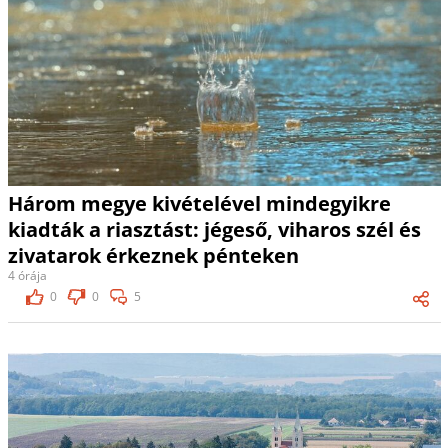
Három megye kivételével mindegyikre
kiadták a riasztást: jégeső, viharos szél és
zivatarok érkeznek pénteken
4 órája
0
0
5