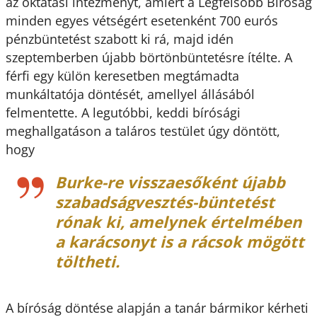
az oktatási intézményt, amiért a Legfelsőbb Bíróság
minden egyes vétségért esetenként 700 eurós
pénzbüntetést szabott ki rá, majd idén
szeptemberben újabb börtönbüntetésre ítélte. A
férfi egy külön keresetben megtámadta
munkáltatója döntését, amellyel állásából
felmentette. A legutóbbi, keddi bírósági
meghallgatáson a taláros testület úgy döntött,
hogy
Burke-re visszaesőként újabb
szabadságvesztés-büntetést
rónak ki, amelynek értelmében
a karácsonyt is a rácsok mögött
töltheti.
A bíróság döntése alapján a tanár bármikor kérheti