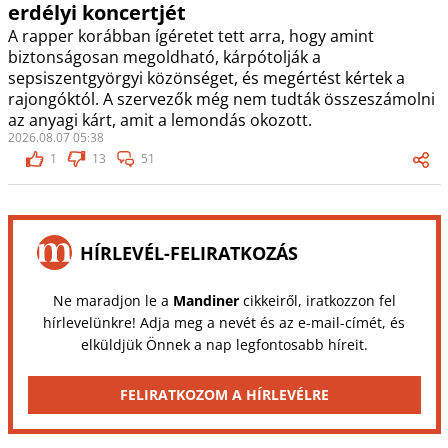
erdélyi koncertjét
A rapper korábban ígéretet tett arra, hogy amint
biztonságosan megoldható, kárpótolják a
sepsiszentgyörgyi közönséget, és megértést kértek a
rajongóktól. A szervezők még nem tudták összeszámolni
az anyagi kárt, amit a lemondás okozott.
2026.08.07 05:38
1
13
51
HÍRLEVÉL-FELIRATKOZÁS
Ne maradjon le a
Mandiner
cikkeiről, iratkozzon fel
hírlevelünkre! Adja meg a nevét és az e-mail-címét, és
elküldjük Önnek a nap legfontosabb híreit.
FELIRATKOZOM A HÍRLEVÉLRE