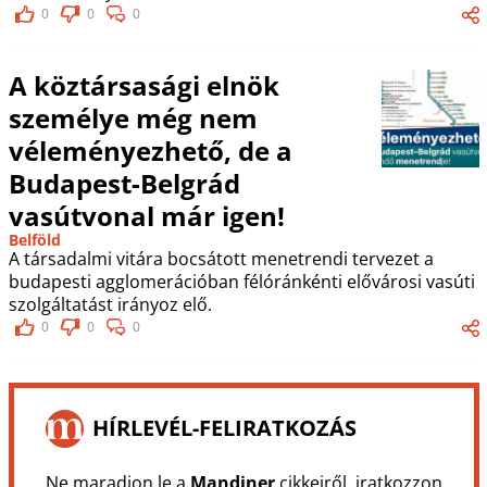
0
0
0
A köztársasági elnök
személye még nem
véleményezhető, de a
Budapest-Belgrád
vasútvonal már igen!
Belföld
A társadalmi vitára bocsátott menetrendi tervezet a
budapesti agglomerációban félóránkénti elővárosi vasúti
szolgáltatást irányoz elő.
0
0
0
HÍRLEVÉL-FELIRATKOZÁS
Ne maradjon le a
Mandiner
cikkeiről, iratkozzon