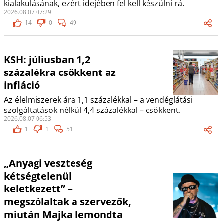
kialakulásának, ezért idejében fel kell készülni rá.
2026.08.07 07:29
14
0
49
KSH: júliusban 1,2
százalékra csökkent az
infláció
Az élelmiszerek ára 1,1 százalékkal – a vendéglátási
szolgáltatások nélkül 4,4 százalékkal – csökkent.
2026.08.07 06:53
1
1
51
„Anyagi veszteség
kétségtelenül
keletkezett” –
megszólaltak a szervezők,
miután Majka lemondta