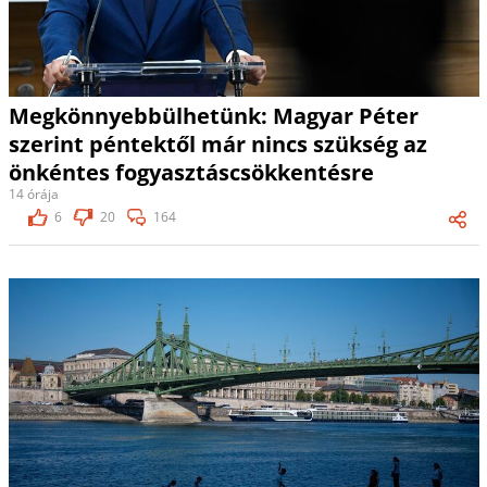
Megkönnyebbülhetünk: Magyar Péter
szerint péntektől már nincs szükség az
önkéntes fogyasztáscsökkentésre
14 órája
6
20
164