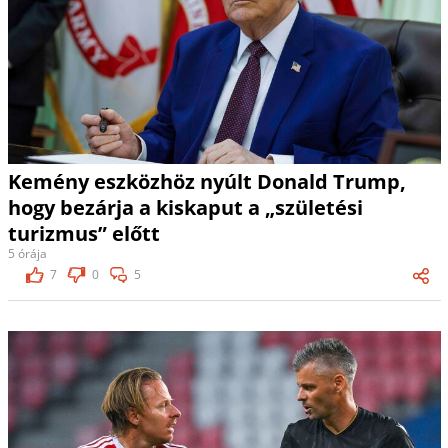
Kemény eszközhöz nyúlt Donald Trump,
hogy bezárja a kiskaput a „születési
turizmus” előtt
5 órája
7
0
5