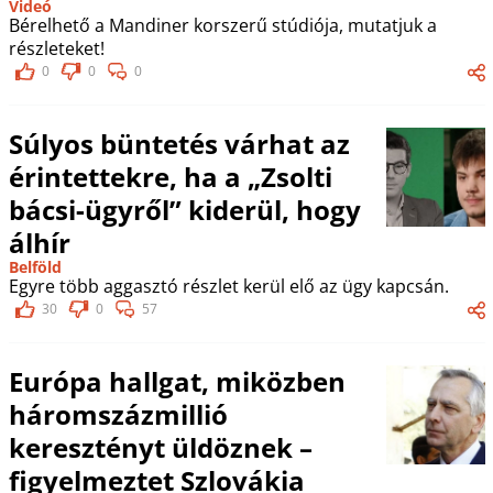
Videó
Bérelhető a Mandiner korszerű stúdiója, mutatjuk a
részleteket!
0
0
0
Súlyos büntetés várhat az
érintettekre, ha a „Zsolti
bácsi-ügyről” kiderül, hogy
álhír
Belföld
Egyre több aggasztó részlet kerül elő az ügy kapcsán.
30
0
57
Európa hallgat, miközben
háromszázmillió
keresztényt üldöznek –
figyelmeztet Szlovákia