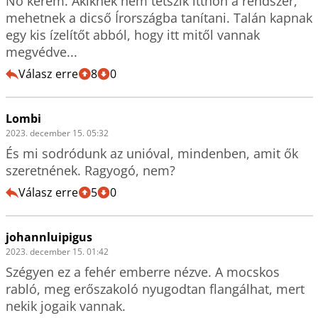
No kérem. Akiknek nem tetszik itthon a rendszer, 
mehetnek a dicső Írországba tanítani. Talán kapnak 
egy kis ízelítőt abból, hogy itt mitől vannak 
megvédve...
Válasz erre
8
0
Lombi
2023. december 15. 05:32
És mi sodródunk az unióval, mindenben, amit ők 
szeretnének. Ragyogó, nem?
Válasz erre
5
0
johannluipigus
2023. december 15. 01:42
Szégyen ez a fehér emberre nézve. A mocskos 
rabló, meg erőszakoló nyugodtan flangálhat, mert 
nekik jogaik vannak. 