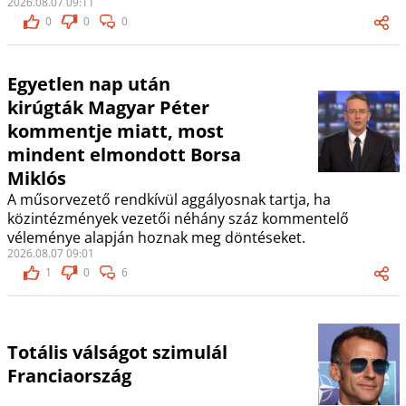
2026.08.07 09:11
0
0
0
Egyetlen nap után
kirúgták Magyar Péter
kommentje miatt, most
mindent elmondott Borsa
Miklós
A műsorvezető rendkívül aggályosnak tartja, ha
közintézmények vezetői néhány száz kommentelő
véleménye alapján hoznak meg döntéseket.
2026.08.07 09:01
1
0
6
Totális válságot szimulál
Franciaország