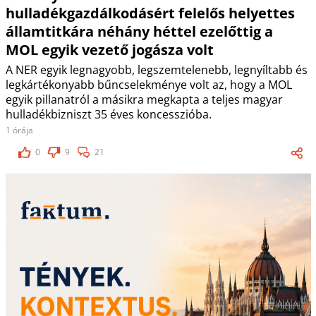
hulladékgazdálkodásért felelős helyettes
államtitkára néhány héttel ezelőttig a
MOL egyik vezető jogásza volt
A NER egyik legnagyobb, legszemtelenebb, legnyíltabb és
legkártékonyabb bűncselekménye volt az, hogy a MOL
egyik pillanatról a másikra megkapta a teljes magyar
hulladékbizniszt 35 éves koncesszióba.
1 órája
0
9
21