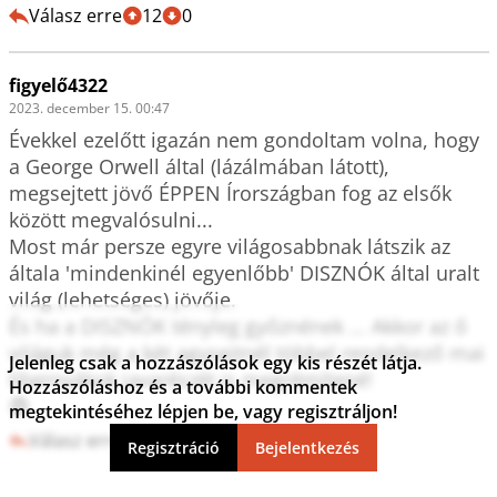
Válasz erre
12
0
figyelő4322
2023. december 15. 00:47
Évekkel ezelőtt igazán nem gondoltam volna, hogy 
a George Orwell által (lázálmában látott), 
megsejtett jövő ÉPPEN Írországban fog az elsők 
között megvalósulni...

Most már persze egyre világosabbnak látszik az 
általa 'mindenkinél egyenlőbb' DISZNÓK által uralt 
világ (lehetséges) jövője. 

És ha a DISZNÓK tényleg győznének ... Akkor az ő 
világuk még a két agysejtnél többel rendelkező mai 
Jelenleg csak a hozzászólások egy kis részét látja.
libernyákok javarészét is megrémítené!

Hozzászóláshoz és a további kommentek
😨
megtekintéséhez lépjen be, vagy regisztráljon!
Válasz erre
11
0
Regisztráció
Bejelentkezés