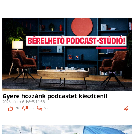
Gyere hozzánk podcastet készíteni!
2026. július 6. hétfő 11:58
28
15
93