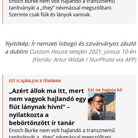
Enoch Burke nem volt hajlandó a transznemű
tanítványát a „they” névmással megszólítani.
Szerinte csak fiúk és lányok vannak.
Nyitókép: Ír nemzeti lobogó és szivárványos zászló
a dublini
Custom House tetején 2021. június 10-én
(Forrás: Artur Widak / NurPhoto via AFP)
EZT IS AJÁNLJUK A TÉMÁBAN
„Azért állok ma itt, mert
Ezt ne hagyja ki!
nem vagyok hajlandó egy
fiút lánynak hívni” –
nyilatkozta a
bebörtönzött ír tanár
Enoch Burke nem volt hajlandó a transznemű
tanítványát a „they” névmással megszólítani.