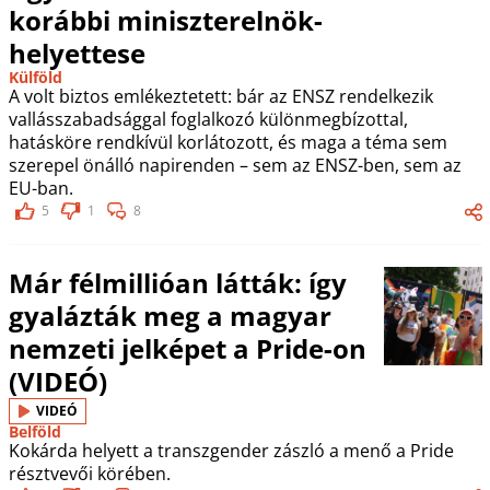
korábbi miniszterelnök-
helyettese
Külföld
A volt biztos emlékeztetett: bár az ENSZ rendelkezik
vallásszabadsággal foglalkozó különmegbízottal,
hatásköre rendkívül korlátozott, és maga a téma sem
szerepel önálló napirenden – sem az ENSZ-ben, sem az
EU-ban.
5
1
8
Már félmillióan látták: így
gyalázták meg a magyar
nemzeti jelképet a Pride-on
(VIDEÓ)
VIDEÓ
Belföld
Kokárda helyett a transzgender zászló a menő a Pride
résztvevői körében.