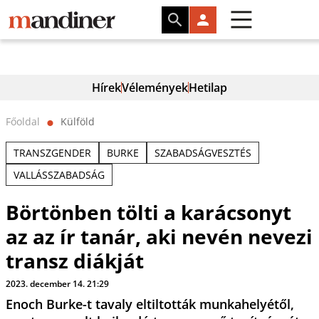
Hírek
Vélemények
Hetilap
Főoldal
Külföld
⬤
TRANSZGENDER
BURKE
SZABADSÁGVESZTÉS
VALLÁSSZABADSÁG
Börtönben tölti a karácsonyt
az az ír tanár, aki nevén nevezi
transz diákját
2023. december 14. 21:29
Enoch Burke-t tavaly eltiltották munkahelyétől,