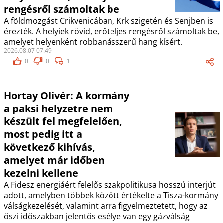
rengésről számoltak be
A földmozgást Crikvenicában, Krk szigetén és Senjben is
érezték. A helyiek rövid, erőteljes rengésről számoltak be,
amelyet helyenként robbanásszerű hang kísért.
2026.08.07 07:49
0
0
1
Hortay Olivér: A kormány
a paksi helyzetre nem
készült fel megfelelően,
most pedig itt a
következő kihívás,
amelyet már időben
kezelni kellene
A Fidesz energiáért felelős szakpolitikusa hosszú interjút
adott, amelyben többek között értékelte a Tisza-kormány
válságkezelését, valamint arra figyelmeztetett, hogy az
őszi időszakban jelentős esélye van egy gázválság