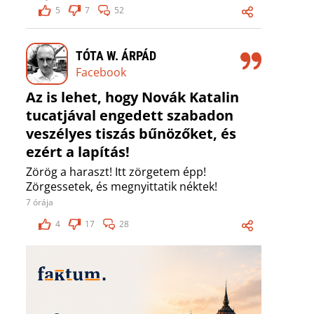
5
7
52
TÓTA W. ÁRPÁD
Facebook
Az is lehet, hogy Novák Katalin
tucatjával engedett szabadon
veszélyes tiszás bűnözőket, és
ezért a lapítás!
Zörög a haraszt! Itt zörgetem épp!
Zörgessetek, és megnyittatik néktek!
7 órája
4
17
28