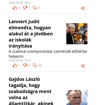
2026.08.06 18:51
0
0
3
Lannert Judit
elmondta, hogyan
alakul át a jövőben
az iskolák
irányítása
A szakmai szempontokat szeretnék előtérbe
helyezni.
2026.08.06 18:27
1
6
26
Gajdos László
tagadja, hogy
szabadságra ment
volna az
államtitkár, akinek