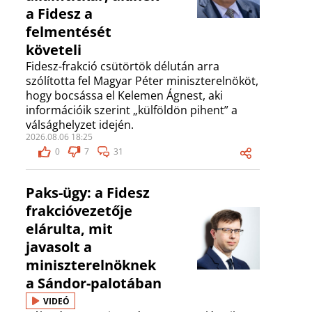
a Fidesz a
felmentését
követeli
Fidesz-frakció csütörtök délután arra
szólította fel Magyar Péter miniszterelnököt,
hogy bocsássa el Kelemen Ágnest, aki
információik szerint „külföldön pihent” a
válsághelyzet idején.
2026.08.06 18:25
0
7
31
Paks-ügy: a Fidesz
frakcióvezetője
elárulta, mit
javasolt a
miniszterelnöknek
a Sándor-palotában
VIDEÓ