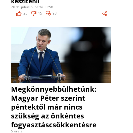
készíteni!
2026. július 6. hétfő 11:58
28
15
93
Megkönnyebbülhetünk:
Magyar Péter szerint
péntektől már nincs
szükség az önkéntes
fogyasztáscsökkentésre
5 órája