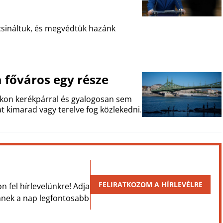
csináltuk, és megvédtük hazánk
 főváros egy része
zokon kerékpárral és gyalogosan sem
t kimarad vagy terelve fog közlekedni.
FELIRATKOZOM A HÍRLEVÉLRE
on fel hírlevelünkre! Adja
Önnek a nap legfontosabb