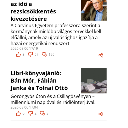
az idő a
rezsicsökkentés
kivezetésére
A Corvinus Egyetem professzora szerint a
kormánynak mielőbb világos tervekkel kell
előállni, amely az új valósághoz igazítja a
hazai energetikai rendszert.
2026.08.06 17:19
3
57
195
Libri-könyvajánló:
Bán Mór, Fábián
Janka és Tolnai Ottó
Göröngyös úton és a Csillagösvényen –
millenniumi naplóval és rádióinterjúval.
2026.08.06 17:04
0
2
3