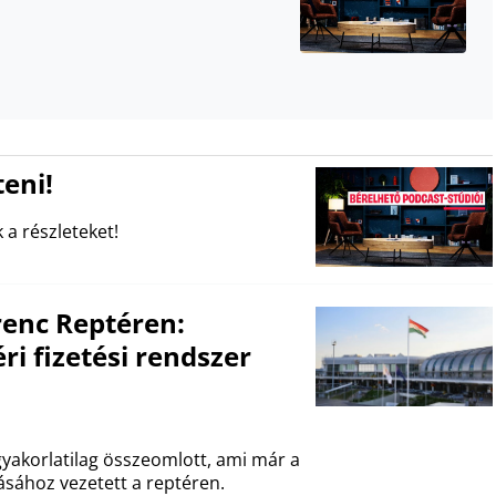
eni!
 a részleteket!
renc Reptéren:
i fizetési rendszer
t gyakorlatilag összeomlott, ami már a
ásához vezetett a reptéren.