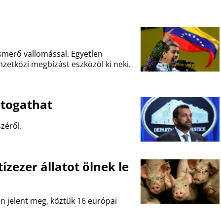
ismerő vallomással. Egyetlen
etközi megbízást eszközöl ki neki.
átogathat
zéről.
tízezer állatot ölnek le
an jelent meg, köztük 16 európai