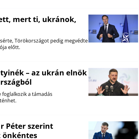
tt, mert ti, ukránok,
dicsérte, Törökországot pedig megvédte
ja előtt.
tyinék – az ukrán elnök
országból
e foglalkozik a támadás
ténhet.
Péter szerint
z önkéntes