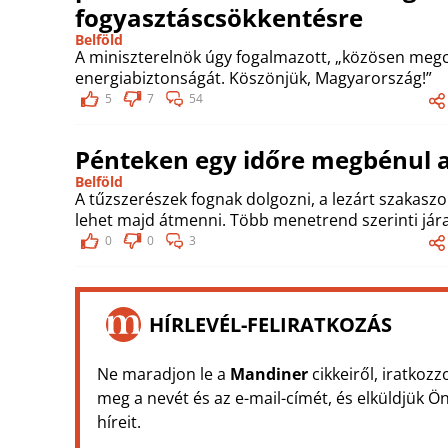
fogyasztáscsökkentésre
Belföld
A miniszterelnök úgy fogalmazott, „közösen meg
energiabiztonságát. Köszönjük, Magyarország!”
5
7
54
Pénteken egy időre megbénul a
Belföld
A tűzszerészek fognak dolgozni, a lezárt szakas
lehet majd átmenni. Több menetrend szerinti jára
0
0
3
HÍRLEVÉL-FELIRATKOZÁS
Ne maradjon le a
Mandiner
cikkeiről, iratkozz
meg a nevét és az e-mail-címét, és elküldjük 
híreit.