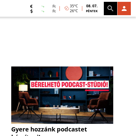
35°C
08. 07.
Ft
26°C
Ft
PÉNTEK
Gyere hozzánk podcastet