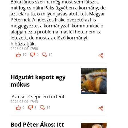
Bóka János szerint még most sem látszik,
mit fog csinálni Paks ügyében a kormány, de
azt elárulta, ő milyen javaslatott tett Magyar
Péternek. A fideszes frakcióvezető azt is
megjegyezte, a kormányzati kommunikáció
alapján ez a probléma másfél hete nem is
létezett, de most az előző kormányt
hibáztatják.
2026.08.06 17:58
17
0
12
Hőgutát kapott egy
mókus
,Az eset Csepelen történt.
2026.08.06 17:43
0
3
12
Bod Péter Ákos: Itt