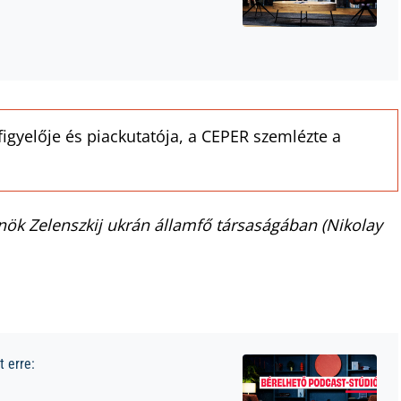
igyelője és piackutatója, a CEPER szemlézte a
nök Zelenszkij ukrán államfő társaságában (Nikolay
 erre: