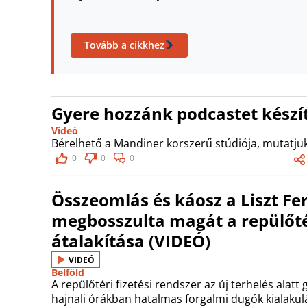
Tovább a cikkhez
Gyere hozzánk podcastet készít
Videó
Bérelhető a Mandiner korszerű stúdiója, mutatjuk
0
0
0
Összeomlás és káosz a Liszt Fe
megbosszulta magát a repülőtér
átalakítása (VIDEÓ)
VIDEÓ
Belföld
A repülőtéri fizetési rendszer az új terhelés alat
hajnali órákban hatalmas forgalmi dugók kialakul