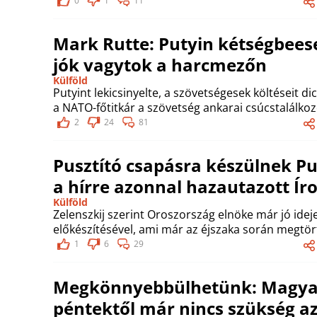
0
1
11
Mark Rutte: Putyin kétségbeese
jók vagytok a harcmezőn
Külföld
Putyint lekicsinyelte, a szövetségesek költéseit 
a NATO-főtitkár a szövetség ankarai csúcstalálkozó
2
24
81
Pusztító csapásra készülnek Pu
a hírre azonnal hazautazott Ír
Külföld
Zelenszkij szerint Oroszország elnöke már jó idej
előkészítésével, ami már az éjszaka során megtör
1
6
29
Megkönnyebbülhetünk: Magyar 
péntektől már nincs szükség a