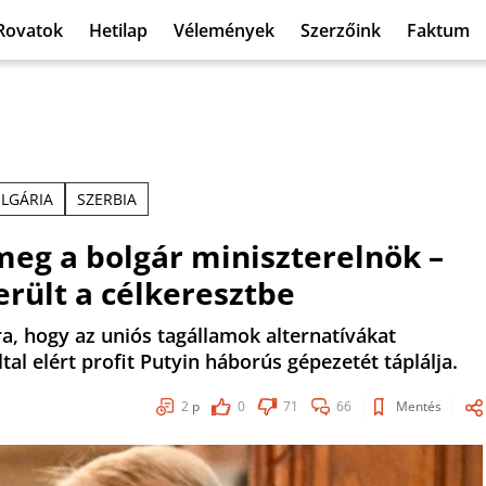
Rovatok
Hetilap
Vélemények
Szerzőink
Faktum
LGÁRIA
SZERBIA
meg a bolgár miniszterelnök –
erült a célkeresztbe
ra, hogy az uniós tagállamok alternatívákat
al elért profit Putyin háborús gépezetét táplálja.
2
p
0
71
66
Mentés