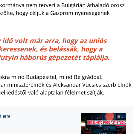
 kormánya nem tervezi a Bulgárián áthaladó orosz
 közölte, hogy céljuk a Gazprom nyereségének
 idő volt már arra, hogy az uniós
keressenek, és belássák, hogy a
Putyin háborús gépezetét táplálja.
sokra mind Budapesttel, mind Belgráddal.
ar miniszterelnök és Aleksandar Vucsics szerb elnök
lkedéstől való alaptalan félelmet szítják.
 erre: