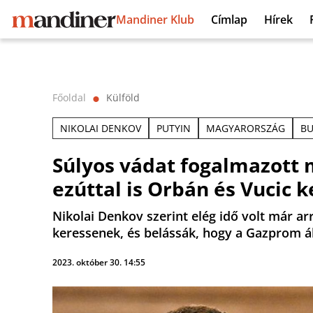
Mandiner Klub
Címlap
Hírek
Főoldal
Külföld
⬤
NIKOLAI DENKOV
PUTYIN
MAGYARORSZÁG
BU
Súlyos vádat fogalmazott 
ezúttal is Orbán és Vucic k
Nikolai Denkov szerint elég idő volt már ar
keressenek, és belássák, hogy a Gazprom ált
2023. október 30. 14:55