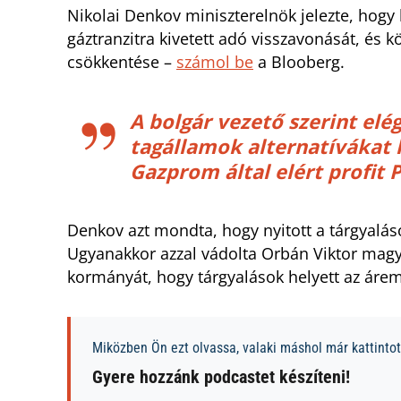
Nikolai Denkov miniszterelnök jelezte, hogy
gáztranzitra kivetett adó visszavonását, és
csökkentése –
számol be
a Blooberg.
A bolgár vezető szerint elég
tagállamok alternatívákat 
Gazprom által elért profit 
Denkov azt mondta, hogy nyitott a tárgyalá
Ugyanakkor azzal vádolta Orbán Viktor magy
kormányát, hogy tárgyalások helyett az áreme
Miközben Ön ezt olvassa, valaki máshol már kattintott
Gyere hozzánk podcastet készíteni!