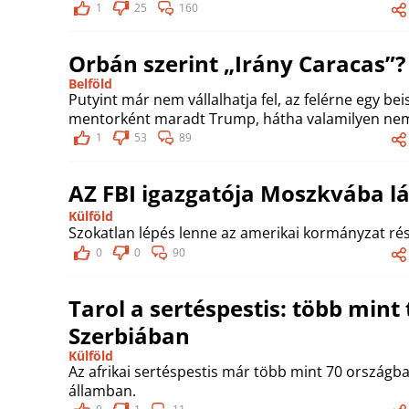
1
25
160
Orbán szerint „Irány Caracas”?
Belföld
Putyint már nem vállalhatja fel, az felérne egy be
mentorként maradt Trump, hátha valamilyen nemz
1
53
89
AZ FBI igazgatója Moszkvába l
Külföld
Szokatlan lépés lenne az amerikai kormányzat rés
0
0
90
Tarol a sertéspestis: több mint 
Szerbiában
Külföld
Az afrikai sertéspestis már több mint 70 országb
államban.