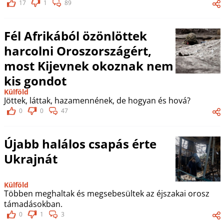
17
1
89
Fél Afrikából özönlöttek
harcolni Oroszországért,
most Kijevnek okoznak nem
kis gondot
Külföld
Jöttek, láttak, hazamennének, de hogyan és hová?
0
0
47
Újabb halálos csapás érte
Ukrajnát
Külföld
Többen meghaltak és megsebesültek az éjszakai orosz
támadásokban.
0
1
3