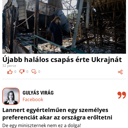
Újabb halálos csapás érte Ukrajnát
32 perce
0
0
0
GULYÁS VIRÁG
Facebook
Lannert egyértelműen egy személyes
preferenciát akar az országra erőltetni
De egy miniszternek nem ez a dolga!