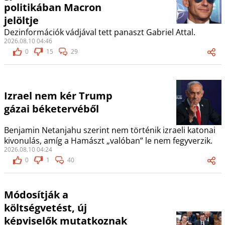
politikában Macron
jelöltje
Dezinformációk vádjával tett panaszt Gabriel Attal.
2026.08.10 04:46
0
15
29
Izrael nem kér Trump
gázai béketervéből
Benjamin Netanjahu szerint nem történik izraeli katonai
kivonulás, amíg a Hamászt „valóban” le nem fegyverzik.
2026.08.10 04:24
0
1
40
Módosítják a
költségvetést, új
képviselők mutatkoznak