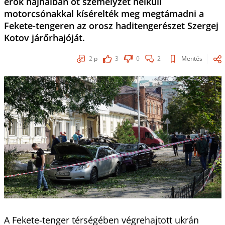
erők hajnalban öt személyzet nélküli
motorcsónakkal kísérelték meg megtámadni a
Fekete-tengeren az orosz haditengerészet Szergej
Kotov járőrhajóját.
2
p
3
0
2
Mentés
A Fekete-tenger térségében végrehajtott ukrán