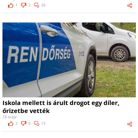
1
2
26
Iskola mellett is árult drogot egy díler,
őrizetbe vették
18 órája
2
0
15