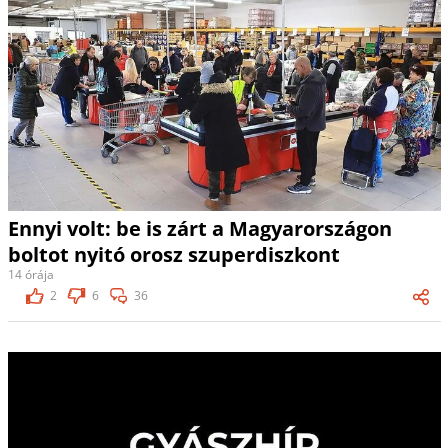
Ennyi volt: be is zárt a Magyarországon
boltot nyitó orosz szuperdiszkont
14 órája
2
6
36