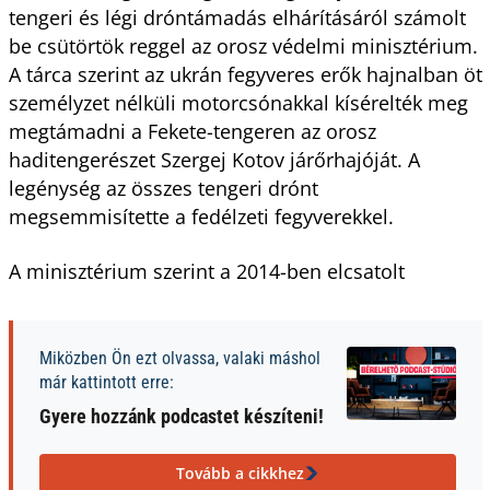
tengeri és légi dróntámadás elhárításáról számolt
be csütörtök reggel az orosz védelmi minisztérium.
A tárca szerint az ukrán fegyveres erők hajnalban öt
személyzet nélküli motorcsónakkal kísérelték meg
megtámadni a Fekete-tengeren az orosz
haditengerészet Szergej Kotov járőrhajóját. A
legénység az összes tengeri drónt
megsemmisítette a fedélzeti fegyverekkel.
A minisztérium szerint a 2014-ben elcsatolt
Miközben Ön ezt olvassa, valaki máshol
már kattintott erre:
Gyere hozzánk podcastet készíteni!
Tovább a cikkhez