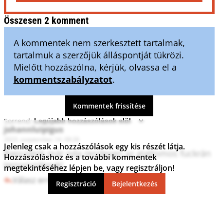
Összesen 2 komment
A kommentek nem szerkesztett tartalmak,
tartalmuk a szerzőjük álláspontját tükrözi.
Mielőtt hozzászólna, kérjük, olvassa el a
kommentszabályzatot
.
Kommentek frissítése
Sorrend:
johannluipigus
2023. szeptember 14. 08:28
Jelenleg csak a hozzászólások egy kis részét látja.
Basszatok már oda rendesen az alattomos fuckrán 
Hozzászóláshoz és a további kommentek
terroristáknak! 
megtekintéséhez lépjen be, vagy regisztráljon!
Válasz erre
2
0
Regisztráció
Bejelentkezés