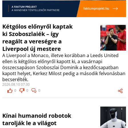
Kétgólos előnyről kaptak
ki Szoboszlaiék – így
reagált a vereségre a
Liverpool új mestere
A Liverpool a Monaco, illetve korábban a Leeds United
ellen is kétgólos előnyről kapott ki, a vasárnapi
összecsapáson Szoboszlai Dominik a kezdőcsapatban
kapott helyet, Kerkez Milost pedig a második felvonásban
becserélték.
2026.08.10 07:30
0
0
0
Kínai humanoid robotok
tarolják le a világot