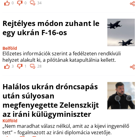
0
0
34
Rejtélyes módon zuhant le
egy ukrán F-16-os
Belföld
Előzetes információk szerint a fedélzeten rendkívüli
helyzet alakult ki, a pilótának katapultálnia kellett.
3
1
28
Halálos ukrán dróncsapás
után súlyosan
megfenyegette Zelenszkijt
az iráni külügyminiszter
Külföld
„Nem maradhat válasz nélkül, amit az a kijevi ingyenélő
tett” – fogalmazott az iráni diplomácia vezetője.