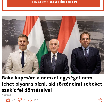
FELIRATKOZOM A HÍRLEVÉLRE
Baka kapcsán: a nemzet egységét nem
lehet olyanra bízni, aki történelmi sebeket
szakít fel döntéseivel
4 órája
27
2
156