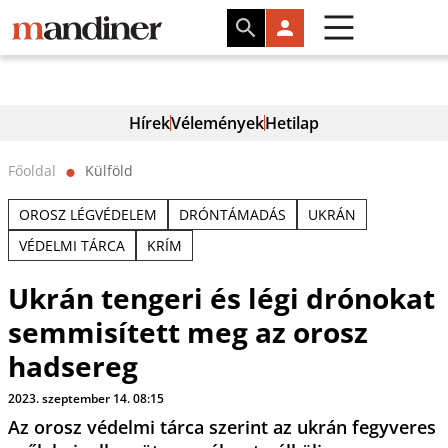
Hírek
Vélemények
Hetilap
Főoldal
Külföld
⬤
OROSZ LÉGVÉDELEM
DRÓNTÁMADÁS
UKRÁN
VÉDELMI TÁRCA
KRÍM
Ukrán tengeri és légi drónokat
semmisített meg az orosz
hadsereg
2023. szeptember 14. 08:15
Az orosz védelmi tárca szerint az ukrán fegyveres