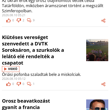
Az ukrán erők egy orosz olajfinomítót vettek célba
Tatárföldön, miközben áramszünet történt a megszállt
Szimferopolban.
2026.08.10 05:21
0
2
9
Kiütéses vereséget
szenvedett a DVTK
Soroksáron, a szurkolók a
lelátó elé rendelték a
csapatot
VIDEÓ
Óriási pofonba szaladtak bele a miskolciak.
2026.08.10 05:12
0
0
1
Orosz beavatkozást
gyanít a francia