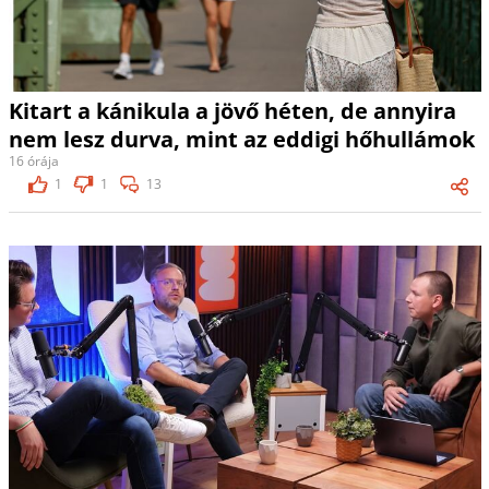
Kitart a kánikula a jövő héten, de annyira
nem lesz durva, mint az eddigi hőhullámok
16 órája
1
1
13