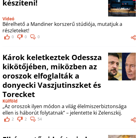
készíteni!
Videó
Bérelhető a Mandiner korszerű stúdiója, mutatjuk a
részleteket!
0
0
0
Károk keletkeztek Odessza
kikötőjében, miközben az
oroszok elfoglalták a
donyecki Vaszjutinszket és
Torecket
Külföld
„Az oroszok ilyen módon a világ élelmiszerbiztonsága
ellen is háborút folytatnak” – jelentette ki Zelenszkij.
2
2
54