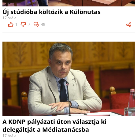
Új stúdióba költözik a Különutas
17 órája
1
7
49
A KDNP pályázati úton választja ki
delegáltját a Médiatanácsba
17 órája