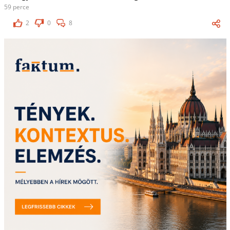
59 perce
2
0
8