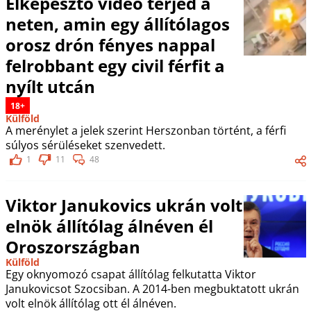
Elképesztő videó terjed a
neten, amin egy állítólagos
orosz drón fényes nappal
felrobbant egy civil férfit a
nyílt utcán
18+
Külföld
A merénylet a jelek szerint Herszonban történt, a férfi
súlyos sérüléseket szenvedett.
1
11
48
Viktor Janukovics ukrán volt
elnök állítólag álnéven él
Oroszországban
Külföld
Egy oknyomozó csapat állítólag felkutatta Viktor
Janukovicsot Szocsiban. A 2014-ben megbuktatott ukrán
volt elnök állítólag ott él álnéven.