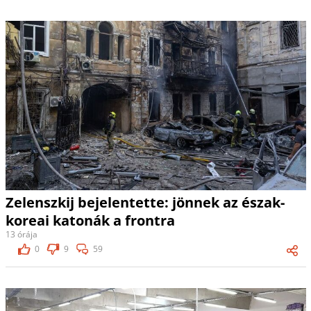
Zelenszkij bejelentette: jönnek az észak-
koreai katonák a frontra
13 órája
0
9
59