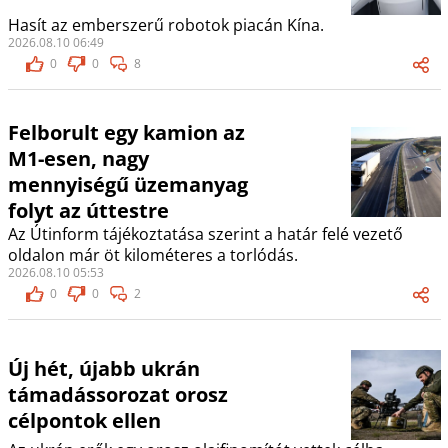
Hasít az emberszerű robotok piacán Kína.
2026.08.10 06:49
0
0
8
Felborult egy kamion az
M1-esen, nagy
mennyiségű üzemanyag
folyt az úttestre
Az Útinform tájékoztatása szerint a határ felé vezető
oldalon már öt kilométeres a torlódás.
2026.08.10 05:53
0
0
2
Új hét, újabb ukrán
támadássorozat orosz
célpontok ellen