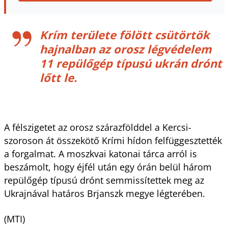
Krím területe fölött csütörtök
hajnalban az orosz légvédelem
11 repülőgép típusú ukrán drónt
lőtt le.
A félszigetet az orosz szárazfölddel a Kercsi-
szoroson át összekötő Krími hídon felfüggesztették
a forgalmat. A moszkvai katonai tárca arról is
beszámolt, hogy éjfél után egy órán belül három
repülőgép típusú drónt semmissítettek meg az
Ukrajnával határos Brjanszk megye légterében.
(MTI)