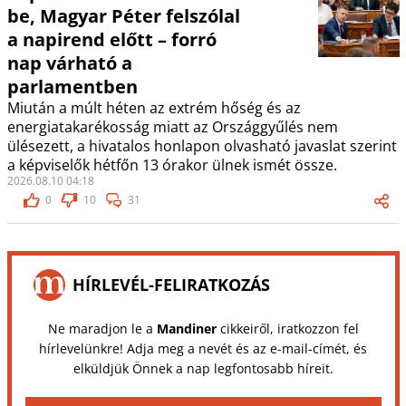
be, Magyar Péter felszólal
a napirend előtt – forró
nap várható a
parlamentben
Miután a múlt héten az extrém hőség és az
energiatakarékosság miatt az Országgyűlés nem
ülésezett, a hivatalos honlapon olvasható javaslat szerint
a képviselők hétfőn 13 órakor ülnek ismét össze.
2026.08.10 04:18
0
10
31
HÍRLEVÉL-FELIRATKOZÁS
Ne maradjon le a
Mandiner
cikkeiről, iratkozzon fel
hírlevelünkre! Adja meg a nevét és az e-mail-címét, és
elküldjük Önnek a nap legfontosabb híreit.