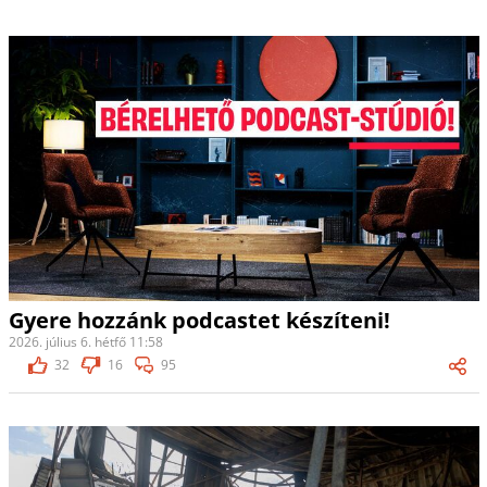
Gyere hozzánk podcastet készíteni!
2026. július 6. hétfő 11:58
32
16
95