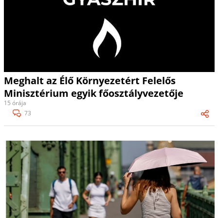
Meghalt az Élő Környezetért Felelős
Minisztérium egyik főosztályvezetője
15 órája
73