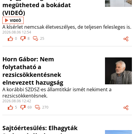
megütheted a bokádat
(VIDEÓ)
VIDEÓ
A kísérlet nemcsak életveszélyes, de teljesen felesleges is.
2026.08.06 12:54
0
8
25
Horn Gábor: Nem
folytatható a
rezsicsökkentésnek
elnevezett hazugság
A korábbi SZDSZ-es államtitkár ismét nekiment a
rezsicsökkentésnek.
2026.08.06 12:42
5
69
270
Sajtóértesülés: Elhagyták