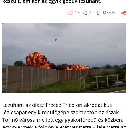
készült, amikor az egyik gépük lezuhant.
3
p
8
Mentés
Lezuhant az olasz Frecce Tricolori akrobatikus
légicsapat egyik repülőgépe szombaton az északi
Torinó városa mellett egy gyakorlórepülés közben,
egy gyermek a földön életét vesztette – jelentette az