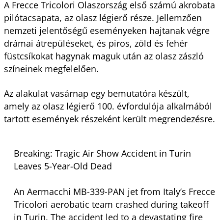
A Frecce Tricolori Olaszország első számú akrobata
pilótacsapata, az olasz légierő része. Jellemzően
nemzeti jelentőségű eseményeken hajtanak végre
drámai átrepüléseket, és piros, zöld és fehér
füstcsíkokat hagynak maguk után az olasz zászló
színeinek megfelelően.
Az alakulat vasárnap egy bemutatóra készült,
amely az olasz légierő 100. évfordulója alkalmából
tartott események részeként került megrendezésre.
Breaking: Tragic Air Show Accident in Turin
Leaves 5-Year-Old Dead
An Aermacchi MB-339-PAN jet from Italy’s Frecce
Tricolori aerobatic team crashed during takeoff
in Turin. The accident led to a devastating fire