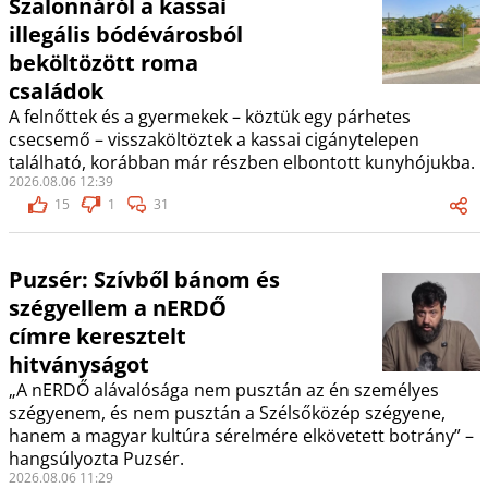
Szalonnáról a kassai
illegális bódévárosból
beköltözött roma
családok
A felnőttek és a gyermekek – köztük egy párhetes
csecsemő – visszaköltöztek a kassai cigánytelepen
található, korábban már részben elbontott kunyhójukba.
2026.08.06 12:39
15
1
31
Puzsér: Szívből bánom és
szégyellem a nERDŐ
címre keresztelt
hitványságot
„A nERDŐ alávalósága nem pusztán az én személyes
szégyenem, és nem pusztán a Szélsőközép szégyene,
hanem a magyar kultúra sérelmére elkövetett botrány” –
hangsúlyozta Puzsér.
2026.08.06 11:29