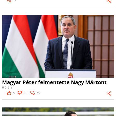
19
Magyar Péter felmentette Nagy Mártont
6 órája
5
10
59