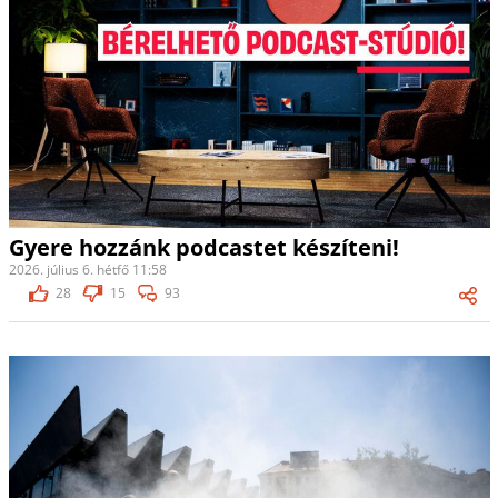
Gyere hozzánk podcastet készíteni!
2026. július 6. hétfő 11:58
28
15
93