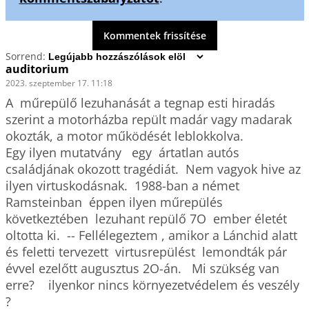
Kommentek frissítése
Sorrend:
auditorium
2023. szeptember 17. 11:18
A  műrepülő lezuhanását a tegnap esti hiradás 
szerint a motorházba repült madár vagy madarak 
okozták, a motor működését leblokkolva.

Egy ilyen mutatvány   egy  ártatlan autós 
családjának okozott tragédiát.  Nem vagyok hive az 
ilyen virtuskodásnak.  1988-ban a német 
Ramsteinban  éppen ilyen műrepülés 
következtében  lezuhant repülő 7O  ember életét 
oltotta ki.  -- Fellélegeztem , amikor a Lánchid alatt 
és feletti tervezett  virtusrepülést  lemondták pár 
évvel ezelőtt augusztus 2O-án.   Mi szükség van 
erre?    ilyenkor nincs környezetvédelem és veszély 
? 