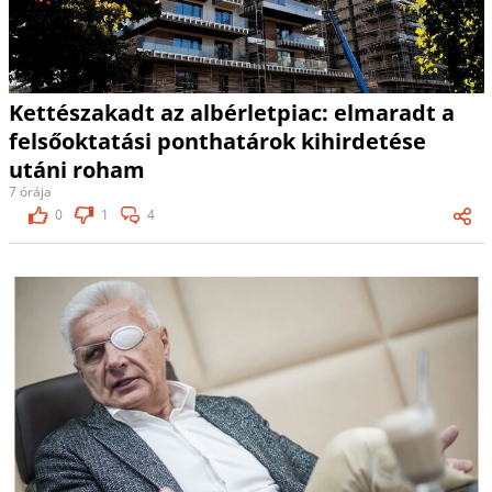
Kettészakadt az albérletpiac: elmaradt a
felsőoktatási ponthatárok kihirdetése
utáni roham
7 órája
0
1
4