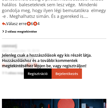
halálos  baleseteknek sem lesz vége.  Mindenki 
gondolja meg, hogy ilyen légi bemutatókra  elmegy  
-e . Meghalhatsz simán. És a gyereked is....
Válasz erre
6
4
2 válasz megtekintése
connorj
2023. szeptember 16. 20:16
Jelenleg csak a hozzászólások egy kis részét látja.
☹️☹️☹️☹️☹️☹️☹️
Hozzászóláshoz és a további kommentek
Válasz erre
0
6
megtekintéséhez lépjen be, vagy regisztráljon!
1 válasz megtekintése
Regisztráció
Bejelentkezés