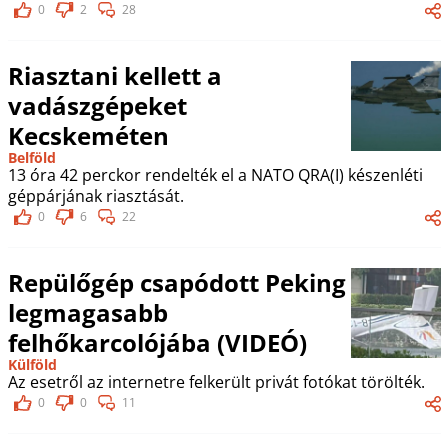
0
2
28
Riasztani kellett a
vadászgépeket
Kecskeméten
Belföld
13 óra 42 perckor rendelték el a NATO QRA(I) készenléti
géppárjának riasztását.
0
6
22
Repülőgép csapódott Peking
legmagasabb
felhőkarcolójába (VIDEÓ)
Külföld
Az esetről az internetre felkerült privát fotókat törölték.
0
0
11