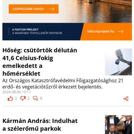
Hőség: csütörtök délután
41,6 Celsius-fokig
emelkedett a
hőmérséklet
Az Országos Katasztrófavédelmi Főigazgatósághoz 21
erdő- és vegetációtűzről érkezett bejelentés.
2026.08.06 15:11
2
2
8
Kármán András: Indulhat
a szélerőmű parkok