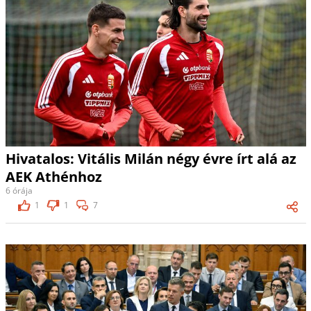
Hivatalos: Vitális Milán négy évre írt alá az
AEK Athénhoz
6 órája
1
1
7