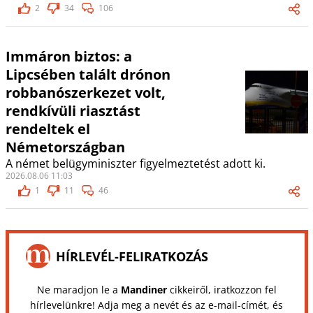
2
34
106
Immáron biztos: a
Lipcsében talált drónon
robbanószerkezet volt,
rendkívüli riasztást
rendeltek el
Németországban
A német belügyminiszter figyelmeztetést adott ki.
2026.08.06 11:03
1
11
46
HÍRLEVÉL-FELIRATKOZÁS
Ne maradjon le a
Mandiner
cikkeiről, iratkozzon fel
hírlevelünkre! Adja meg a nevét és az e-mail-címét, és