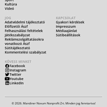
Kultúra
Videó
JOG
KAPCSOLAT
Adatvédelmi tájékoztató
Gyakori kérdések
Előfizetői Ászf
Impresszum
Felhasználási feltételek
Médiaajánlat
Játékszabályzat
Sütibeállítások
Reklámszolgáltatásokra
vonatkozó Ászf
Sütitájékoztató
Kommentelési szabályzat
KÖVESS MINKET
Facebook
Instagram
Twitter
Youtube
LinkedIn
© 2026. Mandiner Novum Nonprofit Zrt. Minden jog fenntartva!