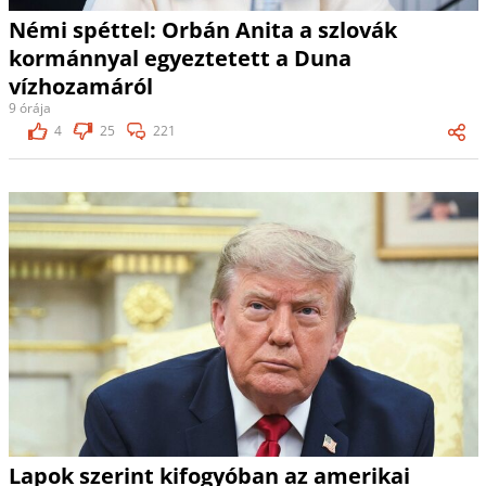
Némi spéttel: Orbán Anita a szlovák
kormánnyal egyeztetett a Duna
vízhozamáról
9 órája
4
25
221
Lapok szerint kifogyóban az amerikai