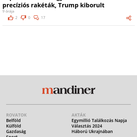
precíziós rakéták, Trump kiborult
9 órája
2
0
17
ROVATOK
AKTÁK
Belföld
Egymillió Találkozás Napja
Külföld
Választás 2024
Gazdaság
Háború Ukrajnában
Sport