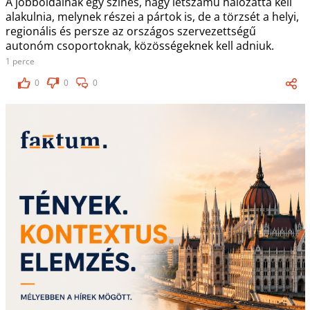
A jobboldalnak egy színes, nagy létszámú hálózattá kell
alakulnia, melynek részei a pártok is, de a törzsét a helyi,
regionális és persze az országos szervezettségű
autonóm csoportoknak, közösségeknek kell adniuk.
1 perce
0
0
0