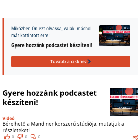
Miközben Ön ezt olvassa, valaki máshol
már kattintott erre:
Gyere hozzánk podcastet készíteni!
Tovább a cikkhez
Gyere hozzánk podcastet
készíteni!
Videó
Bérelhető a Mandiner korszerű stúdiója, mutatjuk a
részleteket!
0
0
0