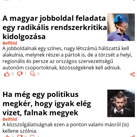
A magyar jobboldal feladata
egy radikális rendszerkritika
kidolgozása
Belföld
A jobboldalnak egy színes, nagy létszámú hálózattá kell
alakulnia, melynek részei a pártok is, de a törzsét a helyi,
regionális és persze az országos szervezettségű
autonóm csoportoknak, közösségeknek kell adniuk.
0
1
0
Ha még egy politikus
megkér, hogy igyak elég
vizet, falnak megyek
Belföld
A közszolgálatiságnak ezen a ponton valami másról (is)
kellene szólnia.