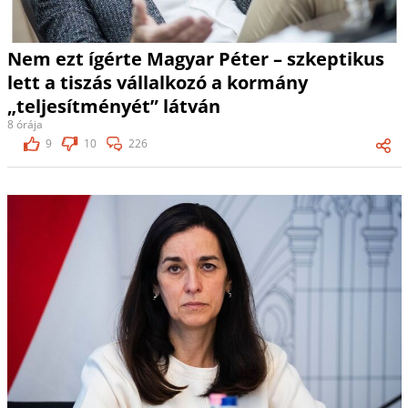
Nem ezt ígérte Magyar Péter – szkeptikus
lett a tiszás vállalkozó a kormány
„teljesítményét” látván
8 órája
9
10
226