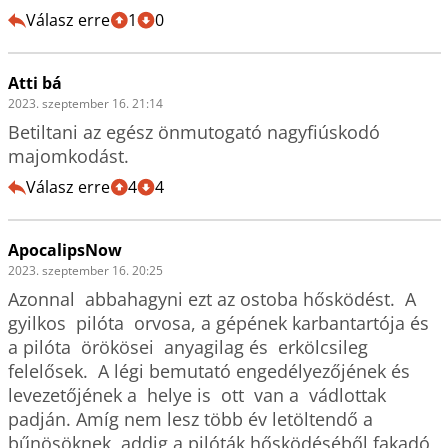
Válasz erre
1
0
Atti bá
2023. szeptember 16. 21:14
Betiltani az egész önmutogató nagyfiúskodó 
majomkodást. 
Válasz erre
4
4
ApocalipsNow
2023. szeptember 16. 20:25
Azonnal  abbahagyni ezt az ostoba hősködést.  A 
gyilkos  pilóta  orvosa, a gépének karbantartója és  
a pilóta  örökösei  anyagilag és  erkölcsileg 
felelősek.  A légi bemutató engedélyezőjének és  
levezetőjének a  helye is  ott  van a  vádlottak 
padján. Amíg nem lesz több év letöltendő a 
bűnösöknek, addig a pilóták hősködéséből fakadó 