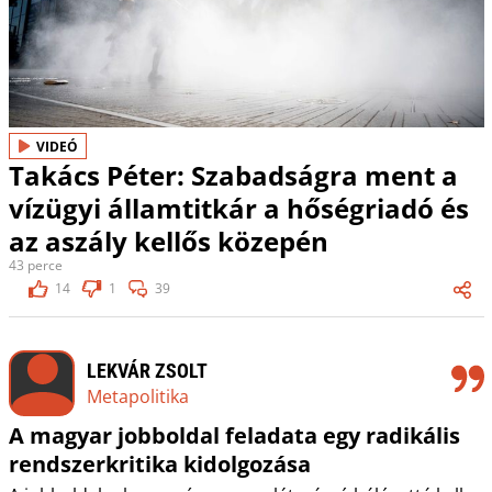
VIDEÓ
Takács Péter: Szabadságra ment a
vízügyi államtitkár a hőségriadó és
az aszály kellős közepén
43 perce
14
1
39
LEKVÁR ZSOLT
Metapolitika
A magyar jobboldal feladata egy radikális
rendszerkritika kidolgozása