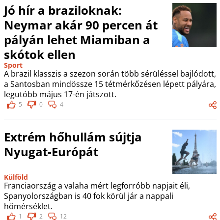
Jó hír a braziloknak:
Neymar akár 90 percen át
pályán lehet Miamiban a
skótok ellen
Sport
A brazil klasszis a szezon során több sérüléssel bajlódott,
a Santosban mindössze 15 tétmérkőzésen lépett pályára,
legutóbb május 17-én játszott.
5
0
4
Extrém hőhullám sújtja
Nyugat-Európát
Külföld
Franciaország a valaha mért legforróbb napjait éli,
Spanyolországban is 40 fok körül jár a nappali
hőmérséklet.
1
2
12