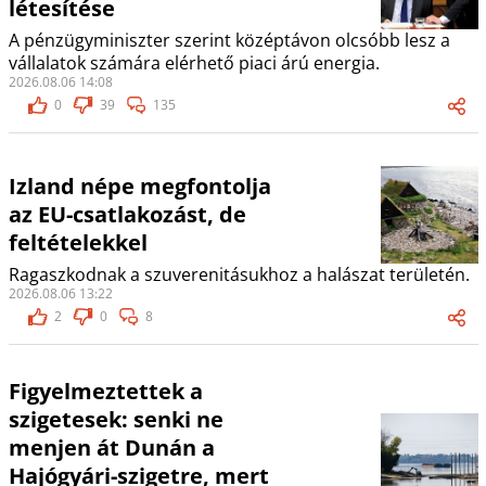
létesítése
A pénzügyminiszter szerint középtávon olcsóbb lesz a
vállalatok számára elérhető piaci árú energia.
2026.08.06 14:08
0
39
135
Izland népe megfontolja
az EU-csatlakozást, de
feltételekkel
Ragaszkodnak a szuverenitásukhoz a halászat területén.
2026.08.06 13:22
2
0
8
Figyelmeztettek a
szigetesek: senki ne
menjen át Dunán a
Hajógyári-szigetre, mert