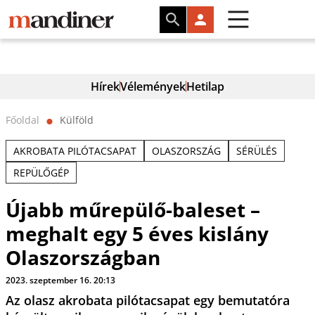
Hírek
Vélemények
Hetilap
Főoldal
Külföld
⬤
AKROBATA PILÓTACSAPAT
OLASZORSZÁG
SÉRÜLÉS
REPÜLŐGÉP
Újabb műrepülő-baleset –
meghalt egy 5 éves kislány
Olaszországban
2023. szeptember 16. 20:13
Az olasz akrobata pilótacsapat egy bemutatóra