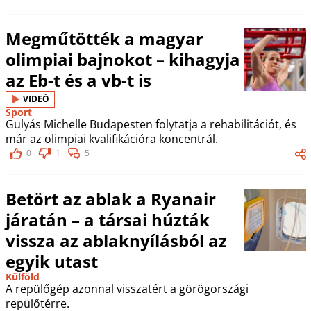
Megműtötték a magyar
olimpiai bajnokot – kihagyja
az Eb-t és a vb-t is
VIDEÓ
Sport
Gulyás Michelle Budapesten folytatja a rehabilitációt, és
már az olimpiai kvalifikációra koncentrál.
0
1
5
Betört az ablak a Ryanair
járatán – a társai húzták
vissza az ablaknyílásból az
egyik utast
Külföld
A repülőgép azonnal visszatért a görögországi
repülőtérre.