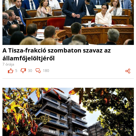
A Tisza-frakció szombaton szavaz az
államfőjelöltjéről
7 órája
5
30
180