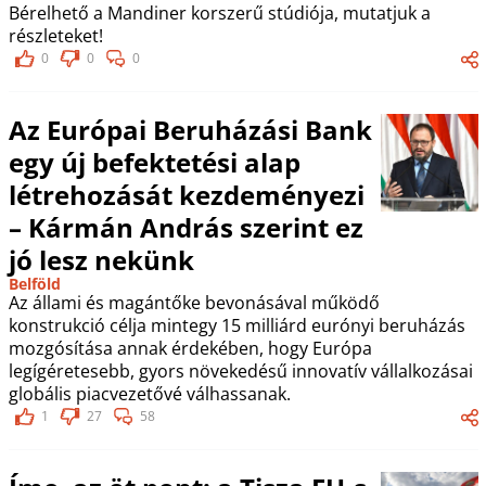
Bérelhető a Mandiner korszerű stúdiója, mutatjuk a
részleteket!
0
0
0
Az Európai Beruházási Bank
egy új befektetési alap
létrehozását kezdeményezi
– Kármán András szerint ez
jó lesz nekünk
Belföld
Az állami és magántőke bevonásával működő
konstrukció célja mintegy 15 milliárd eurónyi beruházás
mozgósítása annak érdekében, hogy Európa
legígéretesebb, gyors növekedésű innovatív vállalkozásai
globális piacvezetővé válhassanak.
1
27
58