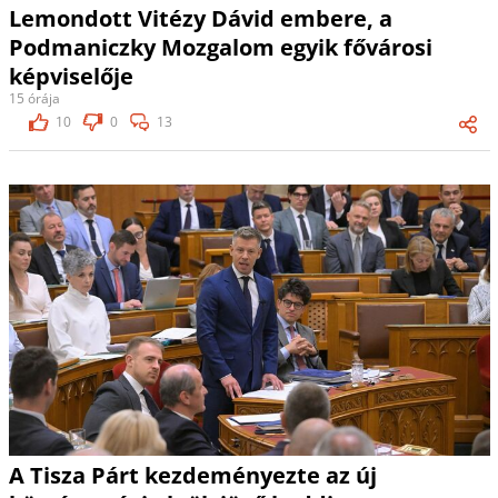
Lemondott Vitézy Dávid embere, a
Podmaniczky Mozgalom egyik fővárosi
képviselője
15 órája
10
0
13
A Tisza Párt kezdeményezte az új