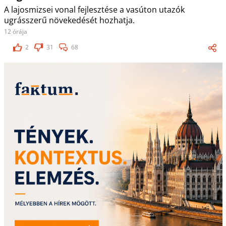
A lajosmizsei vonal fejlesztése a vasúton utazók
ugrásszerű növekedését hozhatja.
12 órája
2
31
68