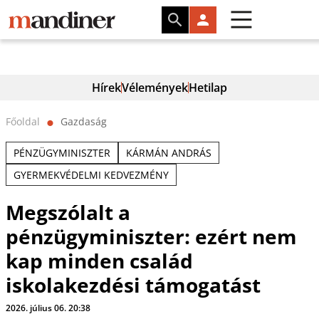
Hírek
Vélemények
Hetilap
Főoldal
Gazdaság
⬤
PÉNZÜGYMINISZTER
KÁRMÁN ANDRÁS
GYERMEKVÉDELMI KEDVEZMÉNY
Megszólalt a
pénzügyminiszter: ezért nem
kap minden család
iskolakezdési támogatást
2026. július 06. 20:38