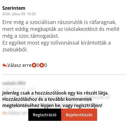
Szerintem
2026. július 09. 16:20
Erre még a szociálisan rászorulók is ráfaragnak, 
mert eddig megkapták az iskolakezdésit és mellé 
még a szoc.támogatást.

Ez egyiket most egy tollvonással kirántották a 
zsebükből.

Válasz erre
0
0
valaki-954
2026. július 09. 10:43
Jelenleg csak a hozzászólások egy kis részét látja.
"A jogosultak legnagyobb körét azok teszik ki"

Hozzászóláshoz és a további kommentek
A többiek a Tisza leghitványabb zsellérei.
megtekintéséhez lépjen be, vagy regisztráljon!
Válasz erre
3
0
Regisztráció
Bejelentkezés