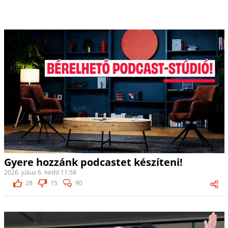
Gyere hozzánk podcastet készíteni!
2026. július 6. hétfő 11:58
28
15
90