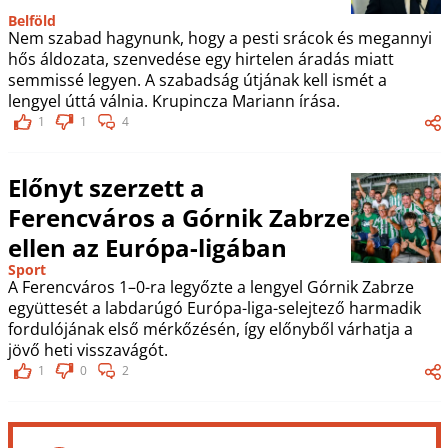
Belföld
Nem szabad hagynunk, hogy a pesti srácok és megannyi
hős áldozata, szenvedése egy hirtelen áradás miatt
semmissé legyen. A szabadság útjának kell ismét a
lengyel úttá válnia. Krupincza Mariann írása.
1
1
4
Előnyt szerzett a
Ferencváros a Górnik Zabrze
ellen az Európa-ligában
Sport
A Ferencváros 1–0-ra legyőzte a lengyel Górnik Zabrze
együttesét a labdarúgó Európa-liga-selejtező harmadik
fordulójának első mérkőzésén, így előnyből várhatja a
jövő heti visszavágót.
1
0
2