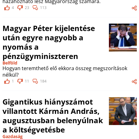
hazahozható lesz Magyarország számára.
4
23
113
Magyar Péter kijelentése
után egyre nagyobb a
nyomás a
pénzügyminiszteren
Belföld
Hogyan teremthető elő ekkora összeg megszorítások
nélkül?
1
11
184
Gigantikus hiányszámot
villantott Kármán András,
augusztusban belenyúlnak
a költségvetésbe
Gazdaság