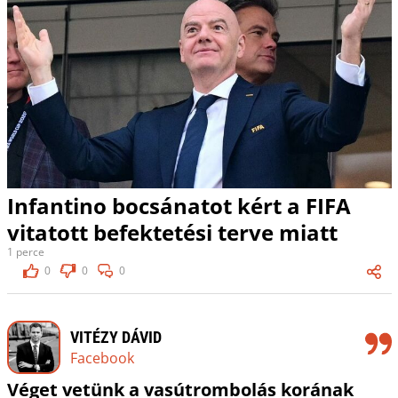
Infantino bocsánatot kért a FIFA
vitatott befektetési terve miatt
1 perce
0
0
0
VITÉZY DÁVID
Facebook
Véget vetünk a vasútrombolás korának