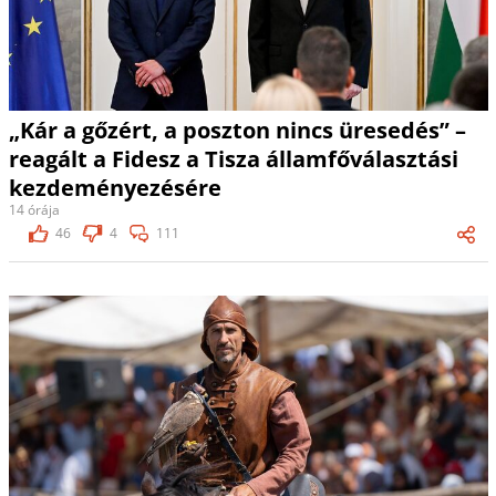
„Kár a gőzért, a poszton nincs üresedés” –
reagált a Fidesz a Tisza államfőválasztási
kezdeményezésére
14 órája
46
4
111