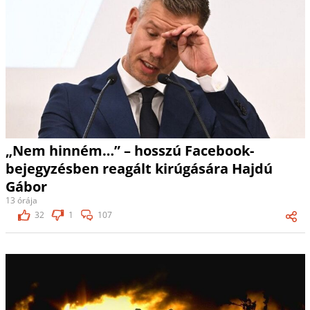
„Nem hinném…” – hosszú Facebook-
bejegyzésben reagált kirúgására Hajdú
Gábor
13 órája
32
1
107