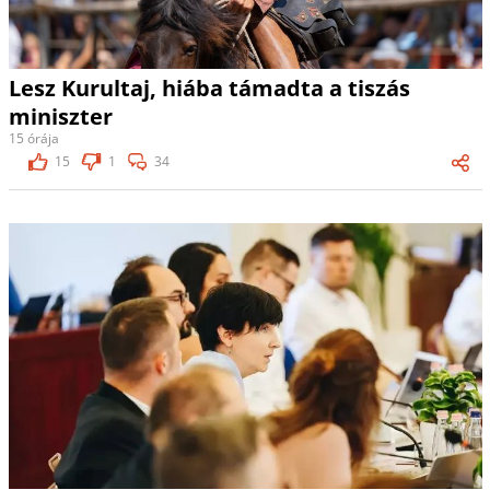
Lesz Kurultaj, hiába támadta a tiszás
miniszter
15 órája
15
1
34