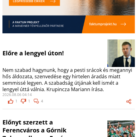
Előre a lengyel úton!
Nem szabad hagynunk, hogy a pesti srácok és megannyi
hős áldozata, szenvedése egy hirtelen áradás miatt
semmissé legyen. A szabadság útjának kell ismét a
lengyel úttá válnia. Krupincza Mariann írása.
2026.08.06 04:14
1
1
4
Előnyt szerzett a
Ferencváros a Górnik