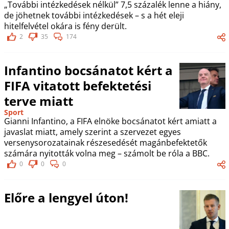
„További intézkedések nélkül” 7,5 százalék lenne a hiány,
de jöhetnek további intézkedések – s a hét eleji
hitelfelvétel okára is fény derült.
2
35
174
Infantino bocsánatot kért a
FIFA vitatott befektetési
terve miatt
Sport
Gianni Infantino, a FIFA elnöke bocsánatot kért amiatt a
javaslat miatt, amely szerint a szervezet egyes
versenysorozatainak részesedését magánbefektetők
számára nyitották volna meg – számolt be róla a BBC.
0
0
0
Előre a lengyel úton!