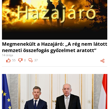
Megmenekült a Hazajáró: „A rég nem látott
nemzeti összefogás győzelmet aratott”
14 órája
55
0
37