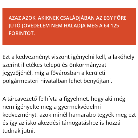
AZAZ AZOK, AKIKNEK CSALÁDJÁBAN AZ EGY FŐRE
JUTÓ JÖVEDELEM NEM HALADJA MEG A 64 125
FORINTOT.
Ezt a kedvezményt viszont igényelni kell, a lakóhely
szerint illetékes település önkormányzat
jegyzőjénél, míg a fővárosban a kerületi
polgármesteri hivatalban lehet benyújtani.
A tárcavezető felhívta a figyelmet, hogy aki még
nem igényelte meg a gyermekvédelmi
kedvezményt, azok minél hamarabb tegyék meg ezt
és így az iskolakezdési támogatáshoz is hozzá
tudnak jutni.