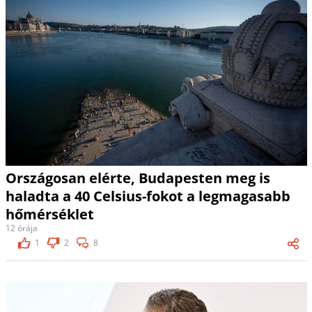
Országosan elérte, Budapesten meg is
haladta a 40 Celsius-fokot a legmagasabb
hőmérséklet
12 órája
1
2
8