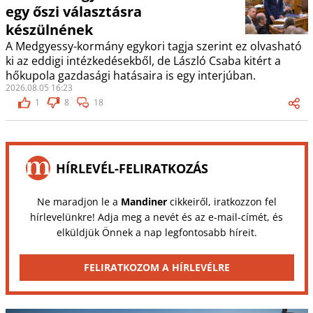
egy őszi választásra
készülnének
A Medgyessy-kormány egykori tagja szerint ez olvasható
ki az eddigi intézkedésekből, de László Csaba kitért a
hőkupola gazdasági hatásaira is egy interjúban.
2026.08.05 16:23
1
8
18
HÍRLEVÉL-FELIRATKOZÁS
Ne maradjon le a
Mandiner
cikkeiről, iratkozzon fel
hírlevelünkre! Adja meg a nevét és az e-mail-címét, és
elküldjük Önnek a nap legfontosabb híreit.
FELIRATKOZOM A HÍRLEVÉLRE