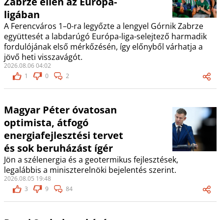
Zabrze ellen az Európa-
ligában
A Ferencváros 1–0-ra legyőzte a lengyel Górnik Zabrze
együttesét a labdarúgó Európa-liga-selejtező harmadik
fordulójának első mérkőzésén, így előnyből várhatja a
jövő heti visszavágót.
2026.08.06 04:02
1
0
2
Magyar Péter óvatosan
optimista, átfogó
energiafejlesztési tervet
és sok beruházást ígér
Jön a szélenergia és a geotermikus fejlesztések,
legalábbis a miniszterelnöki bejelentés szerint.
2026.08.05 19:48
3
9
84