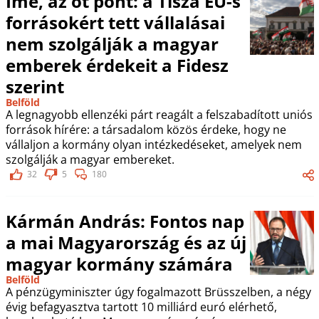
Íme, az öt pont: a Tisza EU-s
forrásokért tett vállalásai
nem szolgálják a magyar
emberek érdekeit a Fidesz
szerint
Belföld
A legnagyobb ellenzéki párt reagált a felszabadított uniós
források hírére: a társadalom közös érdeke, hogy ne
vállaljon a kormány olyan intézkedéseket, amelyek nem
szolgálják a magyar embereket.
32
5
180
Kármán András: Fontos nap
a mai Magyarország és az új
magyar kormány számára
Belföld
A pénzügyminiszter úgy fogalmazott Brüsszelben, a négy
évig befagyasztva tartott 10 milliárd euró elérhető,