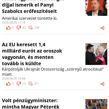
díjjal ismerik el Panyi
Szabolcs erőfeszítéseit
Amerikai szervezet tüntette ki.
2026.08.05 17:18
5
42
130
Az EU keresett 1,4
milliárd eurót az oroszok
vagyonán, és menten
tovább is küldte
Kárpótolják Ukrajnát Oroszország „szörnyű atrocitásai”
miatt.
2026.08.05 16:44
3
13
27
Volt pénzügyminiszter:
mintha Magyar Péterék