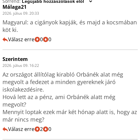
Sorrend:
Málaga21
2026. július 09. 20:33
Magyarul: a cigányok kapják, és majd a kocsmában 
köt ki.
Válasz erre
0
0
Szerintem
2026. július 09. 16:22
Az országot állítólag kirabló Orbánék alat még 
megvolt a fedezet a minden gyereknek járó 
iskolakezdésire.

Hová lett az a pénz, ami Orbánék alatt még 
megvolt?

Mennyit loptak ezek már két hónap alatt is, hogy az 
már nincs meg?
Válasz erre
2
0