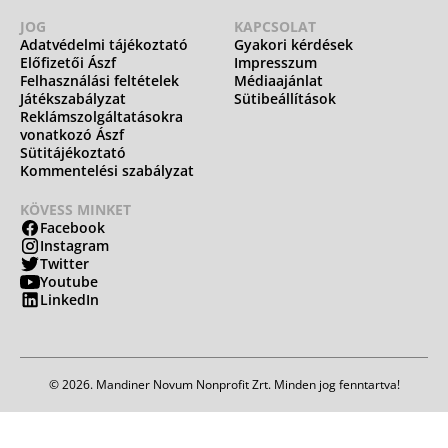
JOG
KAPCSOLAT
Adatvédelmi tájékoztató
Gyakori kérdések
Előfizetői Ászf
Impresszum
Felhasználási feltételek
Médiaajánlat
Játékszabályzat
Sütibeállítások
Reklámszolgáltatásokra
vonatkozó Ászf
Sütitájékoztató
Kommentelési szabályzat
KÖVESS MINKET
Facebook
Instagram
Twitter
Youtube
LinkedIn
© 2026. Mandiner Novum Nonprofit Zrt. Minden jog fenntartva!