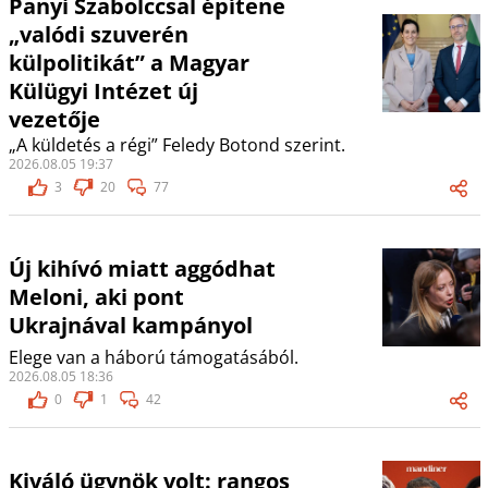
Panyi Szabolccsal építene
„valódi szuverén
külpolitikát” a Magyar
Külügyi Intézet új
vezetője
„A küldetés a régi” Feledy Botond szerint.
2026.08.05 19:37
3
20
77
Új kihívó miatt aggódhat
Meloni, aki pont
Ukrajnával kampányol
Elege van a háború támogatásából.
2026.08.05 18:36
0
1
42
Kiváló ügynök volt: rangos