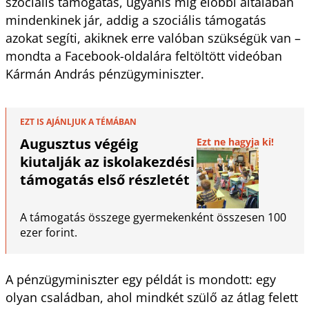
szociális támogatás, ugyanis míg előbbi általában
mindenkinek jár, addig a szociális támogatás
azokat segíti, akiknek erre valóban szükségük van –
mondta a Facebook-oldalára feltöltött videóban
Kármán András pénzügyminiszter.
EZT IS AJÁNLJUK A TÉMÁBAN
Augusztus végéig
Ezt ne hagyja ki!
kiutalják az iskolakezdési
támogatás első részletét
A támogatás összege gyermekenként összesen 100
ezer forint.
A pénzügyminiszter egy példát is mondott: egy
olyan családban, ahol mindkét szülő az átlag felett