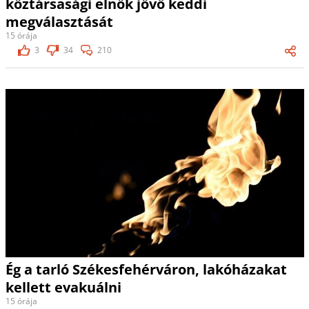
köztársasági elnök jövő keddi
megválasztását
15 órája
3
34
210
Ég a tarló Székesfehérváron, lakóházakat
kellett evakuálni
15 órája