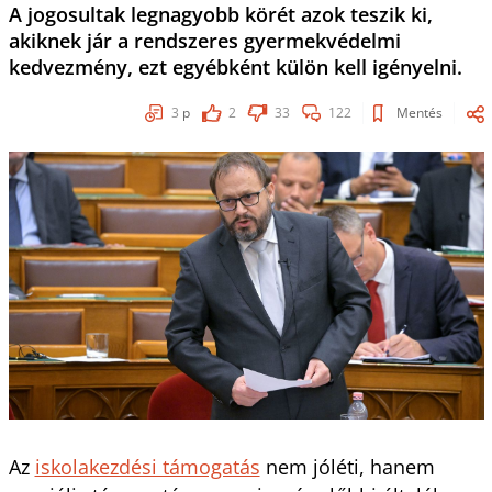
A jogosultak legnagyobb körét azok teszik ki,
akiknek jár a rendszeres gyermekvédelmi
kedvezmény, ezt egyébként külön kell igényelni.
3
p
2
33
122
Mentés
Az
iskolakezdési támogatás
nem jóléti, hanem