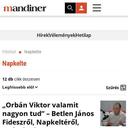
Hírek
Vélemények
Hetilap
Főoldal
Napkelte
⬤
Napkelte
12 db
cikk összesen
Szűrés
„Orbán Viktor valamit
nagyon tud” – Betlen János
Fideszről, Napkeltéről,