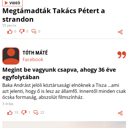
VIDEÓ
Megtámadták Takács Pétert a
strandon
55 perce
0
0
0
TÓTH MÁTÉ
Facebook
Megint be vagyunk csapva, ahogy 36 éve
egyfolytában
Baka Andrást jelöli köztársasági elnöknek a Tisza ...ami
azt jelenti, hogy ő is lesz az államfő. Innentől minden csak
ócska formaság, abszolút filmszínház.
3 órája
10
1
22