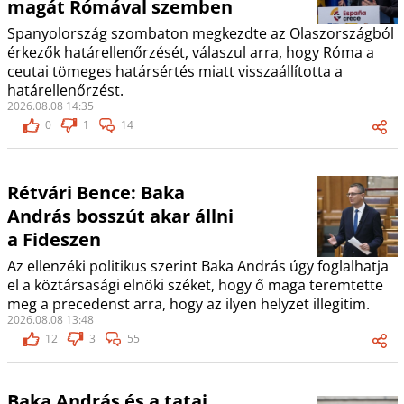
magát Rómával szemben
Spanyolország szombaton megkezdte az Olaszországból
érkezők határellenőrzését, válaszul arra, hogy Róma a
ceutai tömeges határsértés miatt visszaállította a
határellenőrzést.
2026.08.08 14:35
0
1
14
Rétvári Bence: Baka
András bosszút akar állni
a Fideszen
Az ellenzéki politikus szerint Baka András úgy foglalhatja
el a köztársasági elnöki széket, hogy ő maga teremtette
meg a precedenst arra, hogy az ilyen helyzet illegitim.
2026.08.08 13:48
12
3
55
Baka András és a tatai