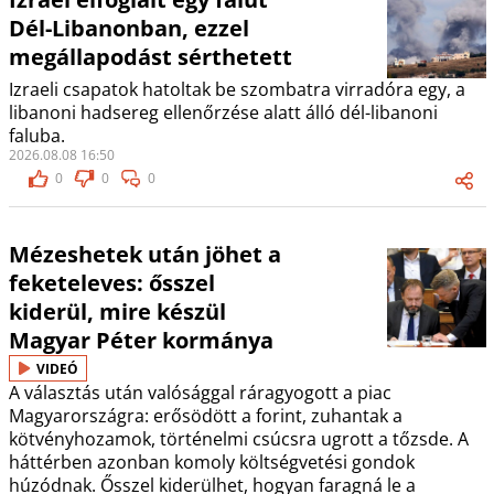
Dél-Libanonban, ezzel
megállapodást sérthetett
Izraeli csapatok hatoltak be szombatra virradóra egy, a
libanoni hadsereg ellenőrzése alatt álló dél-libanoni
faluba.
2026.08.08 16:50
0
0
0
Mézeshetek után jöhet a
feketeleves: ősszel
kiderül, mire készül
Magyar Péter kormánya
VIDEÓ
A választás után valósággal ráragyogott a piac
Magyarországra: erősödött a forint, zuhantak a
kötvényhozamok, történelmi csúcsra ugrott a tőzsde. A
háttérben azonban komoly költségvetési gondok
húzódnak. Ősszel kiderülhet, hogyan faragná le a