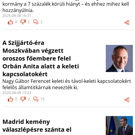
kormány a 7 százalék körüli hiányt – és ehhez mihez kell
hozzányúlnia.
2026.08.08 16:31
0
2
2
A Szijjártó-éra
Moszkvában végzett
oroszos főembere felel
Orbán Anita alatt a keleti
kapcsolatokért
Nagy Gábor Ferencet keleti és távol-keleti kapcsolatokért
felelős államtitkárnak nevezték ki.
2026.08.08 15:22
0
2
15
Madrid kemény
válaszlépésre szánta el