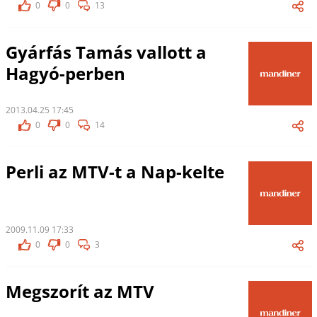
0
0
13
Gyárfás Tamás vallott a
Hagyó-perben
2013.04.25 17:45
0
0
14
Perli az MTV-t a Nap-kelte
2009.11.09 17:33
0
0
3
Megszorít az MTV