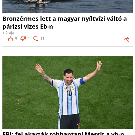
Bronzérmes lett a magyar nyíltvízi váltó a
párizsi vizes Eb-n
8 órája
5
1
11
FBI: fel akarták robbantani Messit a vb-n