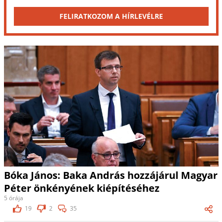
FELIRATKOZOM A HÍRLEVÉLRE
Bóka János: Baka András hozzájárul Magyar
Péter önkényének kiépítéséhez
5 órája
19
2
35