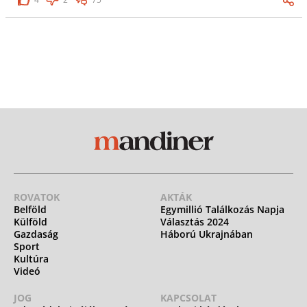
ROVATOK
AKTÁK
Belföld
Egymillió Találkozás Napja
Külföld
Választás 2024
Gazdaság
Háború Ukrajnában
Sport
Kultúra
Videó
JOG
KAPCSOLAT