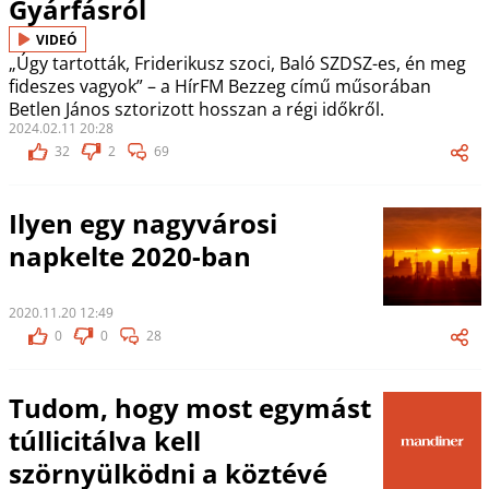
Gyárfásról
VIDEÓ
„Úgy tartották, Friderikusz szoci, Baló SZDSZ-es, én meg
fideszes vagyok” – a HírFM Bezzeg című műsorában
Betlen János sztorizott hosszan a régi időkről.
2024.02.11 20:28
32
2
69
Ilyen egy nagyvárosi
napkelte 2020-ban
2020.11.20 12:49
0
0
28
Tudom, hogy most egymást
túllicitálva kell
szörnyülködni a köztévé