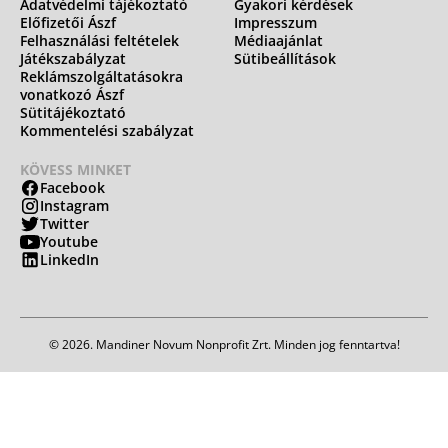
Adatvédelmi tájékoztató
Gyakori kérdések
Előfizetői Ászf
Impresszum
Felhasználási feltételek
Médiaajánlat
Játékszabályzat
Sütibeállítások
Reklámszolgáltatásokra
vonatkozó Ászf
Sütitájékoztató
Kommentelési szabályzat
KÖVESS MINKET
Facebook
Instagram
Twitter
Youtube
LinkedIn
© 2026. Mandiner Novum Nonprofit Zrt. Minden jog fenntartva!