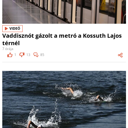
VIDEÓ
Vaddisznót gázolt a metró a Kossuth Lajos
térnél
7 órája
1
13
85