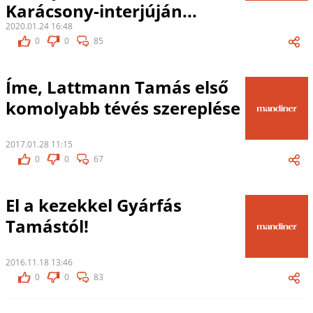
Karácsony-interjúján...
2020.01.24 16:48
0
0
85
Íme, Lattmann Tamás első
komolyabb tévés szereplése
2017.01.28 11:15
0
0
67
El a kezekkel Gyárfás
Tamástól!
2016.11.18 13:46
0
0
83