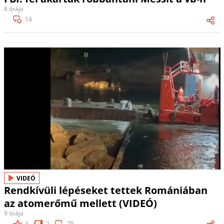
8 órája
14
VIDEÓ
Rendkívüli lépéseket tettek Romániában
az atomerőmű mellett (VIDEÓ)
9 órája
4
2
75