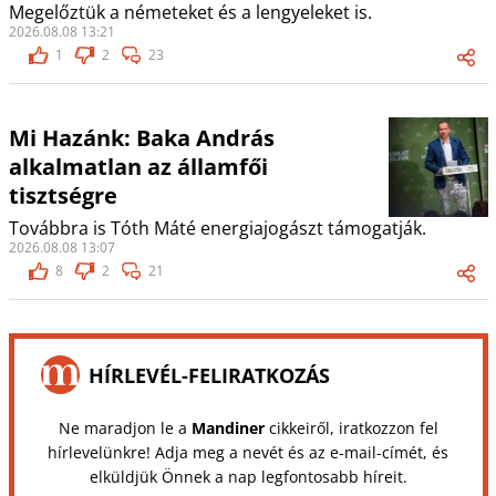
Megelőztük a németeket és a lengyeleket is.
2026.08.08 13:21
1
2
23
Mi Hazánk: Baka András
alkalmatlan az államfői
tisztségre
Továbbra is Tóth Máté energiajogászt támogatják.
2026.08.08 13:07
8
2
21
HÍRLEVÉL-FELIRATKOZÁS
Ne maradjon le a
Mandiner
cikkeiről, iratkozzon fel
hírlevelünkre! Adja meg a nevét és az e-mail-címét, és
elküldjük Önnek a nap legfontosabb híreit.