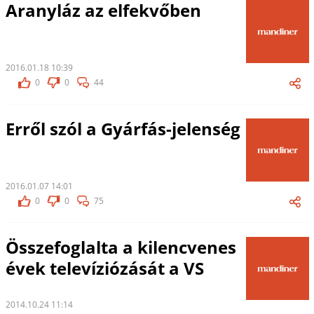
Aranyláz az elfekvőben
2016.01.18 10:39
0
0
44
Erről szól a Gyárfás-jelenség
2016.01.07 14:01
0
0
75
Összefoglalta a kilencvenes
évek televíziózását a VS
2014.10.24 11:14