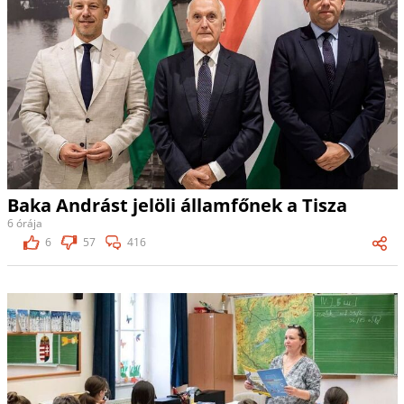
Baka Andrást jelöli államfőnek a Tisza
6 órája
6
57
416