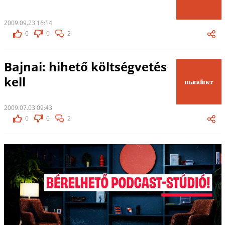
2009.09.23 16:14
0
0
2
Bajnai: hihető költségvetés
kell
2009.07.03 09:43
0
0
2