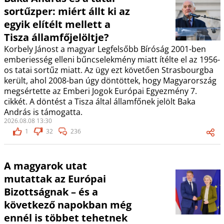
sortűzper: miért állt ki az
egyik elítélt mellett a
Tisza államfőjelöltje?
Korbely Jánost a magyar Legfelsőbb Bíróság 2001-ben
emberiesség elleni bűncselekmény miatt ítélte el az 1956-
os tatai sortűz miatt. Az ügy ezt követően Strasbourgba
került, ahol 2008-ban úgy döntöttek, hogy Magyarország
megsértette az Emberi Jogok Európai Egyezmény 7.
cikkét. A döntést a Tisza által államfőnek jelölt Baka
András is támogatta.
2026.08.08 13:30
1
32
236
A magyarok utat
mutattak az Európai
Bizottságnak – és a
következő napokban még
ennél is többet tehetnek