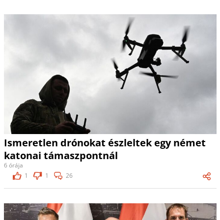
Ismeretlen drónokat észleltek egy német
katonai támaszpontnál
6 órája
1
1
26