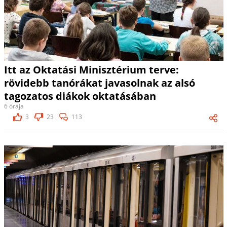
Itt az Oktatási Minisztérium terve:
rövidebb tanórákat javasolnak az alsó
tagozatos diákok oktatásában
6 órája
3
23
113