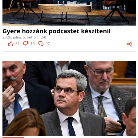
Gyere hozzánk podcastet készíteni!
2026. július 6. hétfő 11:58
31
15
97