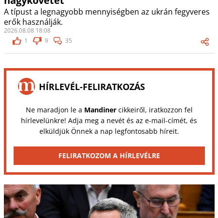
nagykövetet
A típust a legnagyobb mennyiségben az ukrán fegyveres
erők használják.
2026.08.08 18:08
1
9
35
HÍRLEVÉL-FELIRATKOZÁS
Ne maradjon le a
Mandiner
cikkeiről, iratkozzon fel
hírlevelünkre! Adja meg a nevét és az e-mail-címét, és
elküldjük Önnek a nap legfontosabb híreit.
FELIRATKOZOM A HÍRLEVÉLRE