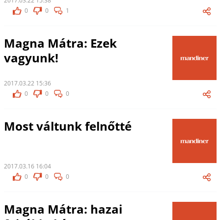
2017.03.22 15:38
0
0
1
Magna Mátra: Ezek
vagyunk!
2017.03.22 15:36
0
0
0
Most váltunk felnőtté
2017.03.16 16:04
0
0
0
Magna Mátra: hazai