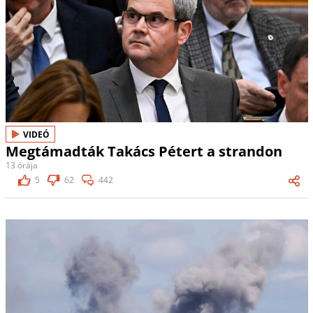
VIDEÓ
Megtámadták Takács Pétert a strandon
13 órája
5
62
442