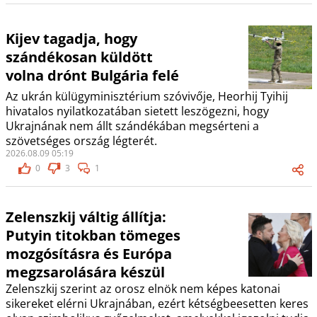
Kijev tagadja, hogy
szándékosan küldött
volna drónt Bulgária felé
Az ukrán külügyminisztérium szóvivője, Heorhij Tyihij
hivatalos nyilatkozatában sietett leszögezni, hogy
Ukrajnának nem állt szándékában megsérteni a
szövetséges ország légterét.
2026.08.09 05:19
0
3
1
Zelenszkij váltig állítja:
Putyin titokban tömeges
mozgósításra és Európa
megzsarolására készül
Zelenszkij szerint az orosz elnök nem képes katonai
sikereket elérni Ukrajnában, ezért kétségbeesetten keres