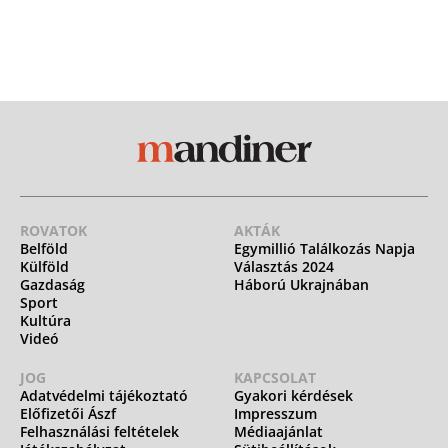
ROVATOK
AKTÁK
Belföld
Egymillió Találkozás Napja
Külföld
Választás 2024
Gazdaság
Háború Ukrajnában
Sport
Kultúra
Videó
JOG
KAPCSOLAT
Adatvédelmi tájékoztató
Gyakori kérdések
Előfizetői Ászf
Impresszum
Felhasználási feltételek
Médiaajánlat