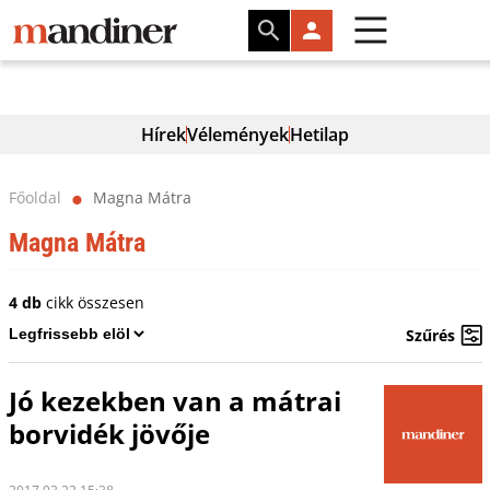
Hírek
Vélemények
Hetilap
Főoldal
Magna Mátra
⬤
Magna Mátra
4 db
cikk összesen
Szűrés
Jó kezekben van a mátrai
borvidék jövője