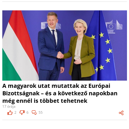
A magyarok utat mutattak az Európai
Bizottságnak – és a következő napokban
még ennél is többet tehetnek
17 órája
2
6
55