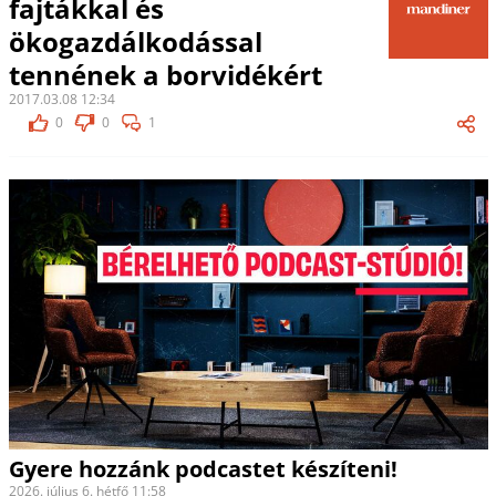
fajtákkal és
ökogazdálkodással
tennének a borvidékért
2017.03.08 12:34
0
0
1
Gyere hozzánk podcastet készíteni!
2026. július 6. hétfő 11:58