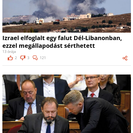
Izrael elfoglalt egy falut Dél-Libanonban,
ezzel megállapodást sérthetett
13 órája
2
3
121