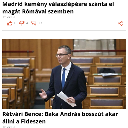
Madrid kemény válaszlépésre szánta el
magát Rómával szemben
15 órája
0
4
27
Rétvári Bence: Baka András bosszút akar
állni a Fideszen
16 órája