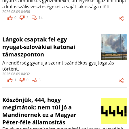
olyan szimbolikus győzelmeket, amelyekkel igazolni tudja
a kolosszális veszteségeket a saját lakossága előtt.
2026.08.09 04:56
0
3
14
Lángok csaptak fel egy
nyugat-szlovákiai katonai
támaszponton
A rendőrség gyanúja szerint szándékos gyújtogatás
történt.
2026.08.09 04:32
1
0
3
Köszönjük, 444, hogy
megírtátok: nem túl jó a
Mandinernek ez a Magyar
Péter-féle államosítás