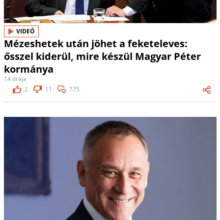
VIDEÓ
Mézeshetek után jöhet a feketeleves:
ősszel kiderül, mire készül Magyar Péter
kormánya
14 órája
2
11
175