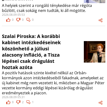
A helyiek szerint a rongáló ténykedése már régóta
bűzlött, csak sokáig nem tudták, ki áll mögötte.
2026.08.09 05:53
0
0
0
Szalai Piroska: A korábbi
kabinet intézkedéseinek
köszönhető a júliusi
alacsony infláció, a Tisza
lépései csak drágulást
hoztak azóta
A pozitív hatások szinte kivétel nélkül az Orbán-
kormányok azon intézkedéseiből fakadnak, amelyeket az
új kabinet még nem vezetett ki, miközben a Magyar Péter
vezette kormány eddigi lépései kizárólag drágulást
eredményeztek a piacon.
2026.08.09 05:31
0
2
1