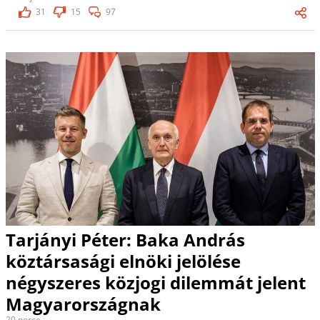
31
15
97
Tarjányi Péter: Baka András
köztársasági elnöki jelölése
négyszeres közjogi dilemmát jelent
Magyarországnak
20 perce