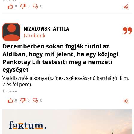
0
0
0
NIZALOWSKI ATTILA
Facebook
Decemberben sokan fogják tudni az
Aldiban, hogy mit jelent, ha egy közjogi
Pankotay Lili testesíti meg a nemzeti
egységet
Vaddisznók alkonya (színes, szélesvásznú karthágói film,
2 és fél perc).
15 perce
0
0
0