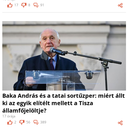
17
8
91
Baka András és a tatai sortűzper: miért állt
ki az egyik elítélt mellett a Tisza
államfőjelöltje?
17 órája
2
56
389