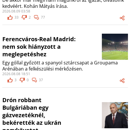
De akkor már megírnám magunkról az igazat, olvasóink
kedvéért. Kohán Mátyás írása.
2026.08.09 03:58
33
2
77
Ferencváros-Real Madrid:
nem sok hiányzott a
meglepetéshez
Egy góllal győzött a spanyol sztárcsapat a Groupama
Arénában a felkészülési mérkőzésen.
2026.08.08 18:51
3
0
37
Drón robbant
Bulgáriában egy
gázvezetéknél,
bekérették az ukrán