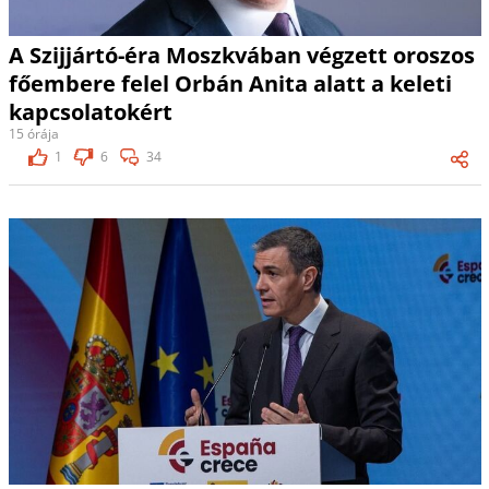
A Szijjártó-éra Moszkvában végzett oroszos
főembere felel Orbán Anita alatt a keleti
kapcsolatokért
15 órája
1
6
34