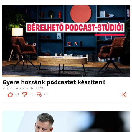
Gyere hozzánk podcastet készíteni!
2026. július 6. hétfő 11:58
28
15
93