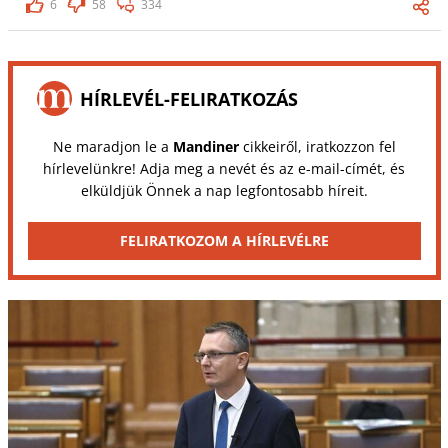
6
58
334
HÍRLEVÉL-FELIRATKOZÁS
Ne maradjon le a
Mandiner
cikkeiről, iratkozzon fel
hírlevelünkre! Adja meg a nevét és az e-mail-címét, és
elküldjük Önnek a nap legfontosabb híreit.
FELIRATKOZOM A HÍRLEVÉLRE