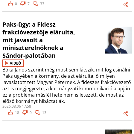
0
7
33
Paks-ügy: a Fidesz
frakcióvezetője elárulta,
mit javasolt a
miniszterelnöknek a
Sándor-palotában
VIDEÓ
Bóka János szerint még most sem látszik, mit fog csinálni
Paks ügyében a kormány, de azt elárulta, ő milyen
javaslatott tett Magyar Péternek. A fideszes frakcióvezető
azt is megjegyezte, a kormányzati kommunikáció alapján
ez a probléma másfél hete nem is létezett, de most az
előző kormányt hibáztatják.
2026.08.06 17:58
18
0
13