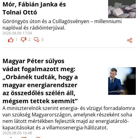
Mór, Fábián Janka és
Tolnai Ottó
Göröngyös úton és a Csillagösvényen – millenniumi
naplóval és rádióinterjúval.
2026.08.06 17:04
1
2
3
Magyar Péter súlyos
vádat fogalmazott meg:
„Orbánék tudták, hogy a
magyar energiarendszer
az összedőlés szélén áll,
mégsem tettek semmit”
A miniszterelnök szerint energia- és vízügyi forradalomra
van szükség Magyarországon, amelynek részeként soha
nem látott mértékben fejlesztik majd az energiatároló-
kapacitásokat és a villamosenergia-hálózatot.
2026.08.06 16:48