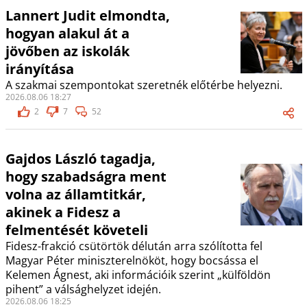
Lannert Judit elmondta,
hogyan alakul át a
jövőben az iskolák
irányítása
A szakmai szempontokat szeretnék előtérbe helyezni.
2026.08.06 18:27
2
7
52
Gajdos László tagadja,
hogy szabadságra ment
volna az államtitkár,
akinek a Fidesz a
felmentését követeli
Fidesz-frakció csütörtök délután arra szólította fel
Magyar Péter miniszterelnököt, hogy bocsássa el
Kelemen Ágnest, aki információik szerint „külföldön
pihent” a válsághelyzet idején.
2026.08.06 18:25