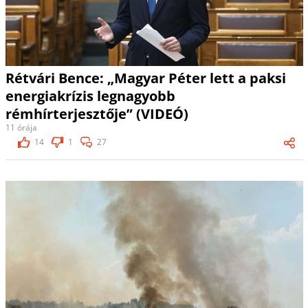
Rétvári Bence: „Magyar Péter lett a paksi
energiakrízis legnagyobb
rémhírterjesztője” (VIDEÓ)
11 órája
14
1
27