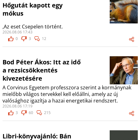
Hőgutát kapott egy
mókus
,Az eset Csepelen történt.
2026.08.06 17:43
0
3
12
Bod Péter Ákos: Itt az idő
a rezsicsökkentés
kivezetésére
A Corvinus Egyetem professzora szerint a kormánynak
mielőbb világos tervekkel kell előállni, amely az új
valósághoz igazítja a hazai energetikai rendszert.
2026.08.06 17:19
3
60
215
Libri-könyvajánló: Bán