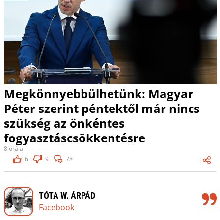
Megkönnyebbülhetünk: Magyar
Péter szerint péntektől már nincs
szükség az önkéntes
fogyasztáscsökkentésre
8 órája
6
9
78
TÓTA W. ÁRPÁD
Facebook