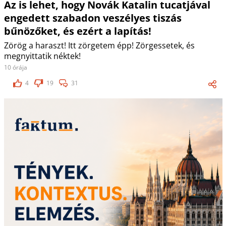
Az is lehet, hogy Novák Katalin tucatjával
engedett szabadon veszélyes tiszás
bűnözőket, és ezért a lapítás!
Zörög a haraszt! Itt zörgetem épp! Zörgessetek, és
megnyittatik néktek!
10 órája
4
19
31