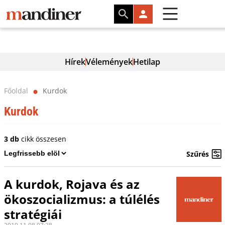
Hírek
Vélemények
Hetilap
Főoldal
Kurdok
⬤
Kurdok
3 db
cikk összesen
Szűrés
A kurdok, Rojava és az
ökoszocializmus: a túlélés
stratégiái