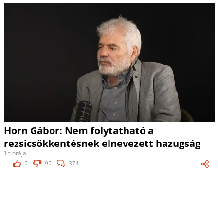
Horn Gábor: Nem folytatható a
rezsicsökkentésnek elnevezett hazugság
15 órája
5
95
374