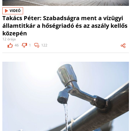
VIDEÓ
Takács Péter: Szabadságra ment a vízügyi
államtitkár a hőségriadó és az aszály kellős
közepén
12 órája
46
1
122