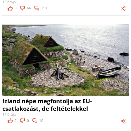
13 órája
0
66
251
Izland népe megfontolja az EU-
csatlakozást, de feltételekkel
14 órája
2
0
10