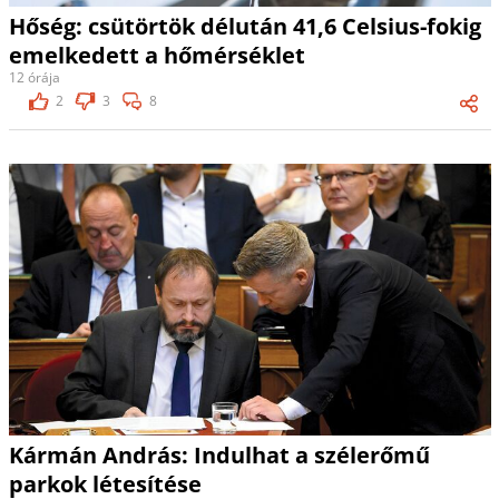
Hőség: csütörtök délután 41,6 Celsius-fokig
emelkedett a hőmérséklet
12 órája
2
3
8
Kármán András: Indulhat a szélerőmű
parkok létesítése