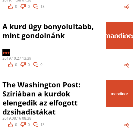
2019.11.08 07:38
0
0
18
A kurd ügy bonyolultabb,
mint gondolnánk
m+
2019.10.27 13:39
0
0
0
The Washington Post:
Szíriában a kurdok
elengedik az elfogott
dzsihadistákat
2019.08.16 08:38
0
0
13