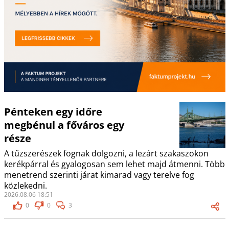
Pénteken egy időre
megbénul a főváros egy
része
A tűzszerészek fognak dolgozni, a lezárt szakaszokon
kerékpárral és gyalogosan sem lehet majd átmenni. Több
menetrend szerinti járat kimarad vagy terelve fog
közlekedni.
2026.08.06 18:51
0
0
3