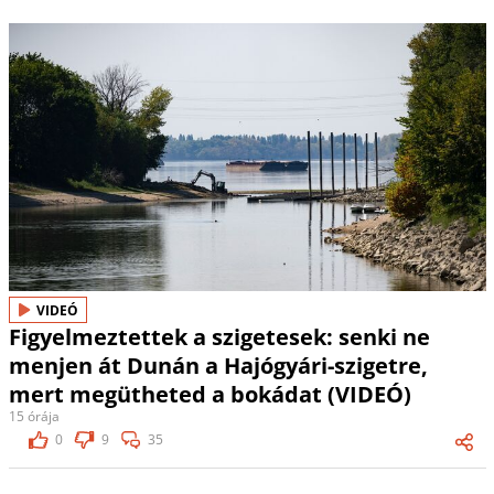
VIDEÓ
Figyelmeztettek a szigetesek: senki ne
menjen át Dunán a Hajógyári-szigetre,
mert megütheted a bokádat (VIDEÓ)
15 órája
0
9
35