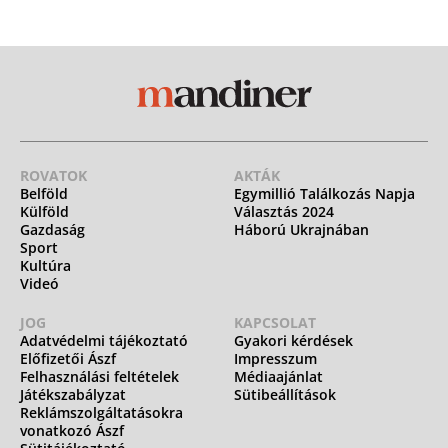
ROVATOK
AKTÁK
Belföld
Egymillió Találkozás Napja
Külföld
Választás 2024
Gazdaság
Háború Ukrajnában
Sport
Kultúra
Videó
JOG
KAPCSOLAT
Adatvédelmi tájékoztató
Gyakori kérdések
Előfizetői Ászf
Impresszum
Felhasználási feltételek
Médiaajánlat
Játékszabályzat
Sütibeállítások
Reklámszolgáltatásokra
vonatkozó Ászf