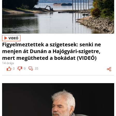
VIDEÓ
Figyelmeztettek a szigetesek: senki ne
menjen át Dunán a Hajógyári-szigetre,
mert megütheted a bokádat (VIDEÓ)
14 órája
0
9
35