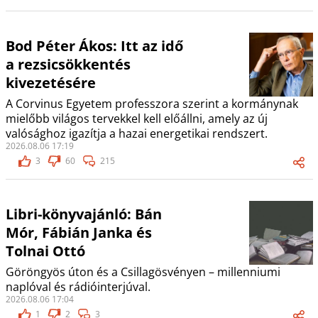
Bod Péter Ákos: Itt az idő
a rezsicsökkentés
kivezetésére
A Corvinus Egyetem professzora szerint a kormánynak
mielőbb világos tervekkel kell előállni, amely az új
valósághoz igazítja a hazai energetikai rendszert.
2026.08.06 17:19
3
60
215
Libri-könyvajánló: Bán
Mór, Fábián Janka és
Tolnai Ottó
Göröngyös úton és a Csillagösvényen – millenniumi
naplóval és rádióinterjúval.
2026.08.06 17:04
1
2
3