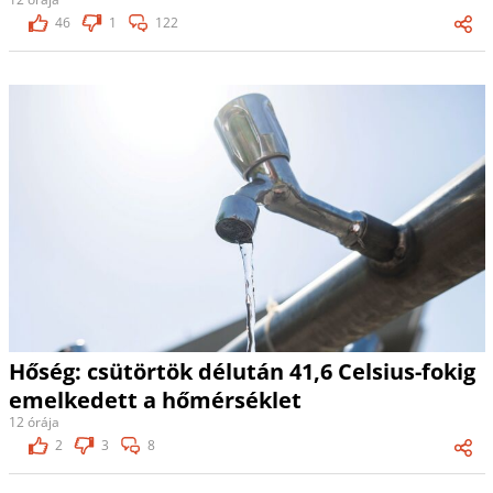
46
1
122
Hőség: csütörtök délután 41,6 Celsius-fokig
emelkedett a hőmérséklet
12 órája
2
3
8