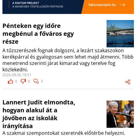
Pénteken egy időre
megbénul a főváros egy
része
A tűzszerészek fognak dolgozni, a lezárt szakaszokon
kerékpárral és gyalogosan sem lehet majd átmenni. Több
menetrend szerinti járat kimarad vagy terelve fog
közlekedni.
2026.08.06 18:51
0
0
3
Lannert Judit elmondta,
hogyan alakul át a
jövőben az iskolák
irányítása
A szakmai szempontokat szeretnék előtérbe helyezni.