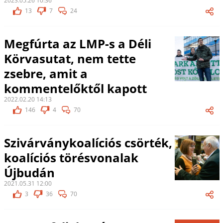
2023.05.26 10:36
13
7
24
Megfúrta az LMP-s a Déli
Körvasutat, nem tette
zsebre, amit a
kommentelőktől kapott
2022.02.20 14:13
146
4
70
Szivárványkoalíciós csörték,
koalíciós törésvonalak
Újbudán
2021.05.31 12:00
3
36
70