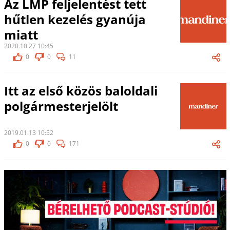
Az LMP feljelentést tett
hűtlen kezelés gyanúja
miatt
2020.10.27 10:45
0
0
11
Itt az első közös baloldali
polgármesterjelölt
2019.01.13 10:52
0
0
171