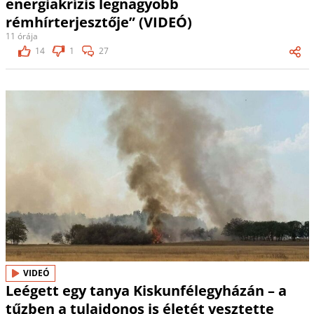
energiakrízis legnagyobb
rémhírterjesztője” (VIDEÓ)
11 órája
14
1
27
VIDEÓ
Leégett egy tanya Kiskunfélegyházán – a
tűzben a tulajdonos is életét vesztette