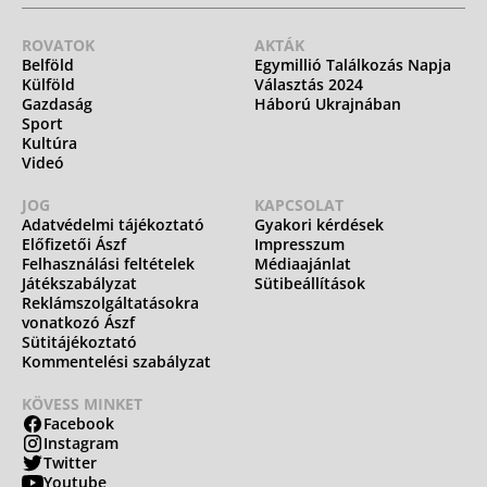
ROVATOK
AKTÁK
Belföld
Egymillió Találkozás Napja
Külföld
Választás 2024
Gazdaság
Háború Ukrajnában
Sport
Kultúra
Videó
JOG
KAPCSOLAT
Adatvédelmi tájékoztató
Gyakori kérdések
Előfizetői Ászf
Impresszum
Felhasználási feltételek
Médiaajánlat
Játékszabályzat
Sütibeállítások
Reklámszolgáltatásokra
vonatkozó Ászf
Sütitájékoztató
Kommentelési szabályzat
KÖVESS MINKET
Facebook
Instagram
Twitter
Youtube