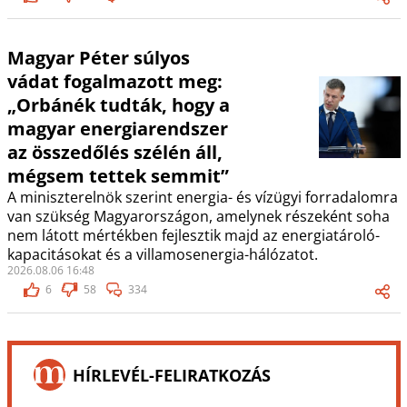
Magyar Péter súlyos
vádat fogalmazott meg:
„Orbánék tudták, hogy a
magyar energiarendszer
az összedőlés szélén áll,
mégsem tettek semmit”
A miniszterelnök szerint energia- és vízügyi forradalomra
van szükség Magyarországon, amelynek részeként soha
nem látott mértékben fejlesztik majd az energiatároló-
kapacitásokat és a villamosenergia-hálózatot.
2026.08.06 16:48
6
58
334
HÍRLEVÉL-FELIRATKOZÁS