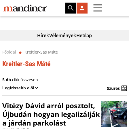
Hírek
Vélemények
Hetilap
Főoldal
Kreitler-Sas Máté
⬤
Kreitler-Sas Máté
5 db
cikk összesen
Szűrés
Vitézy Dávid arról posztolt,
Újbudán hogyan legalizálják
a járdán parkolást