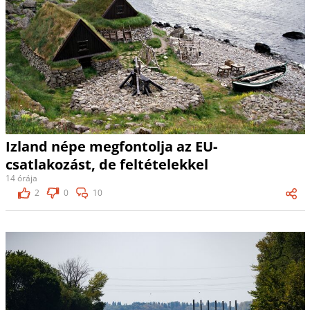
Izland népe megfontolja az EU-
csatlakozást, de feltételekkel
14 órája
2
0
10