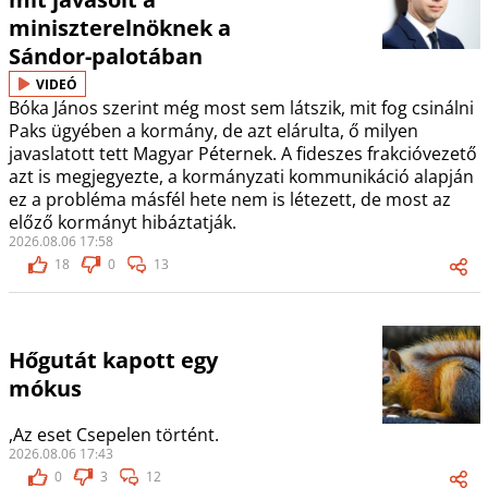
miniszterelnöknek a
Sándor-palotában
VIDEÓ
Bóka János szerint még most sem látszik, mit fog csinálni
Paks ügyében a kormány, de azt elárulta, ő milyen
javaslatott tett Magyar Péternek. A fideszes frakcióvezető
azt is megjegyezte, a kormányzati kommunikáció alapján
ez a probléma másfél hete nem is létezett, de most az
előző kormányt hibáztatják.
2026.08.06 17:58
18
0
13
Hőgutát kapott egy
mókus
,Az eset Csepelen történt.
2026.08.06 17:43
0
3
12