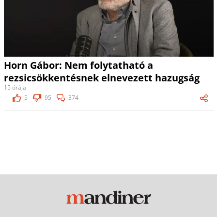
Horn Gábor: Nem folytatható a
rezsicsökkentésnek elnevezett hazugság
15 órája
5
95
374