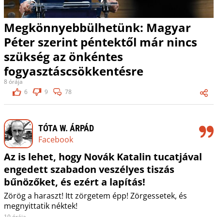
Megkönnyebbülhetünk: Magyar
Péter szerint péntektől már nincs
szükség az önkéntes
fogyasztáscsökkentésre
8 órája
6
9
78
TÓTA W. ÁRPÁD
Facebook
Az is lehet, hogy Novák Katalin tucatjával
engedett szabadon veszélyes tiszás
bűnözőket, és ezért a lapítás!
Zörög a haraszt! Itt zörgetem épp! Zörgessetek, és
megnyittatik néktek!
10 órája