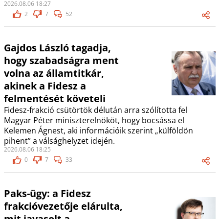
2026.08.06 18:27
2
7
52
Gajdos László tagadja,
hogy szabadságra ment
volna az államtitkár,
akinek a Fidesz a
felmentését követeli
Fidesz-frakció csütörtök délután arra szólította fel
Magyar Péter miniszterelnököt, hogy bocsássa el
Kelemen Ágnest, aki információik szerint „külföldön
pihent” a válsághelyzet idején.
2026.08.06 18:25
0
7
33
Paks-ügy: a Fidesz
frakcióvezetője elárulta,
mit javasolt a