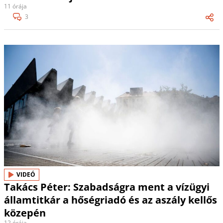
11 órája
3
VIDEÓ
Takács Péter: Szabadságra ment a vízügyi
államtitkár a hőségriadó és az aszály kellős
közepén
12 órája