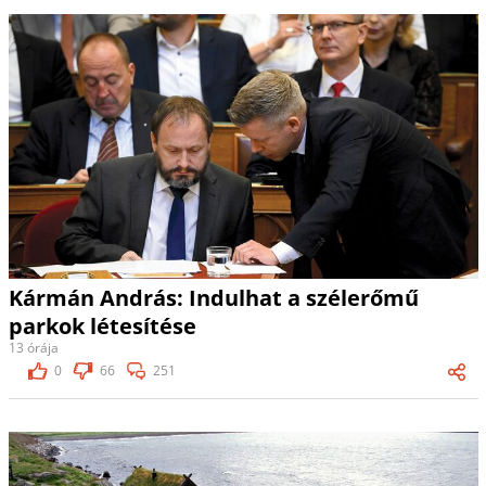
Kármán András: Indulhat a szélerőmű
parkok létesítése
13 órája
0
66
251