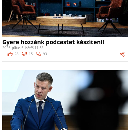
Gyere hozzánk podcastet készíteni!
2026. július 6. hétfő 11:58
28
15
93