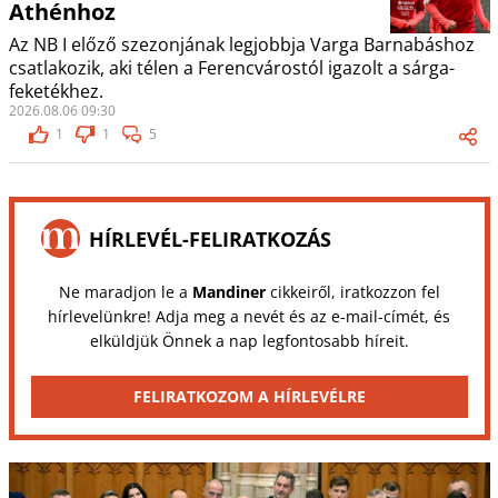
Athénhoz
Az NB I előző szezonjának legjobbja Varga Barnabáshoz
csatlakozik, aki télen a Ferencvárostól igazolt a sárga-
feketékhez.
2026.08.06 09:30
1
1
5
HÍRLEVÉL-FELIRATKOZÁS
Ne maradjon le a
Mandiner
cikkeiről, iratkozzon fel
hírlevelünkre! Adja meg a nevét és az e-mail-címét, és
elküldjük Önnek a nap legfontosabb híreit.
FELIRATKOZOM A HÍRLEVÉLRE