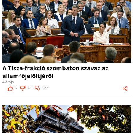
A Tisza-frakció szombaton szavaz az
államfőjelöltjéről
4 órája
5
18
127