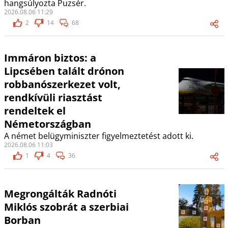
hangsúlyozta Puzsér.
2026.08.06 11:29
2
14
68
Immáron biztos: a
Lipcsében talált drónon
robbanószerkezet volt,
rendkívüli riasztást
rendeltek el
Németországban
A német belügyminiszter figyelmeztetést adott ki.
2026.08.06 11:03
1
4
36
Megrongálták Radnóti
Miklós szobrát a szerbiai
Borban