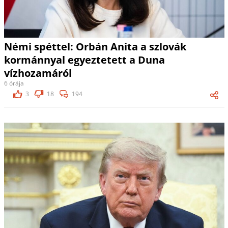
Némi spéttel: Orbán Anita a szlovák
kormánnyal egyeztetett a Duna
vízhozamáról
6 órája
3
18
194