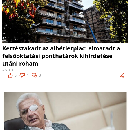
Kettészakadt az albérletpiac: elmaradt a
felsőoktatási ponthatárok kihirdetése
utáni roham
5 órája
0
1
3