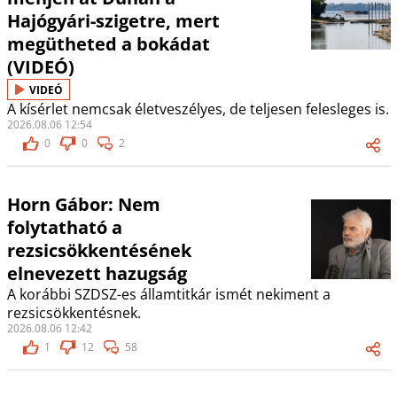
Hajógyári-szigetre, mert
megütheted a bokádat
(VIDEÓ)
VIDEÓ
A kísérlet nemcsak életveszélyes, de teljesen felesleges is.
2026.08.06 12:54
0
0
2
Horn Gábor: Nem
folytatható a
rezsicsökkentésének
elnevezett hazugság
A korábbi SZDSZ-es államtitkár ismét nekiment a
rezsicsökkentésnek.
2026.08.06 12:42
1
12
58