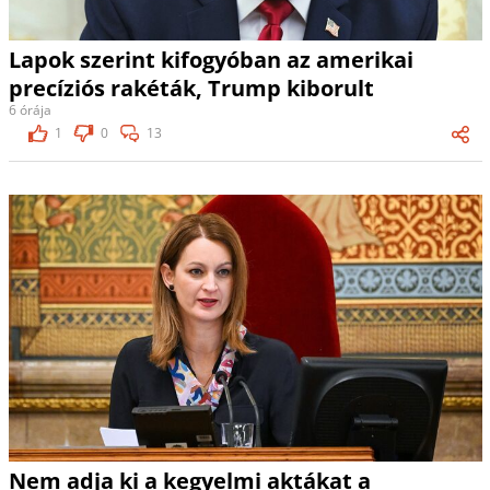
Lapok szerint kifogyóban az amerikai
precíziós rakéták, Trump kiborult
6 órája
1
0
13
Nem adja ki a kegyelmi aktákat a