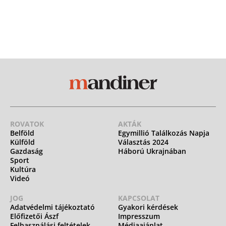
ROVATOK
AKTÁK
Belföld
Egymillió Találkozás Napja
Külföld
Választás 2024
Gazdaság
Háború Ukrajnában
Sport
Kultúra
Videó
JOG
KAPCSOLAT
Adatvédelmi tájékoztató
Gyakori kérdések
Előfizetői Ászf
Impresszum
Felhasználási feltételek
Médiaajánlat