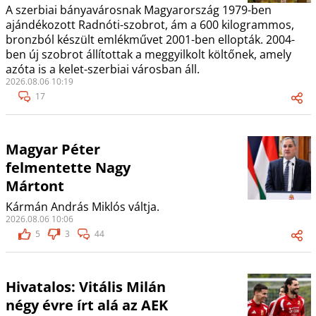
A szerbiai bányavárosnak Magyarország 1979-ben
ajándékozott Radnóti-szobrot, ám a 600 kilogrammos,
bronzból készült emlékművet 2001-ben ellopták. 2004-
ben új szobrot állítottak a meggyilkolt költőnek, amely
azóta is a kelet-szerbiai városban áll.
2026.08.06 10:19
17
Magyar Péter
felmentette Nagy
Mártont
Kármán András Miklós váltja.
2026.08.06 10:06
5
3
44
Hivatalos: Vitális Milán
négy évre írt alá az AEK