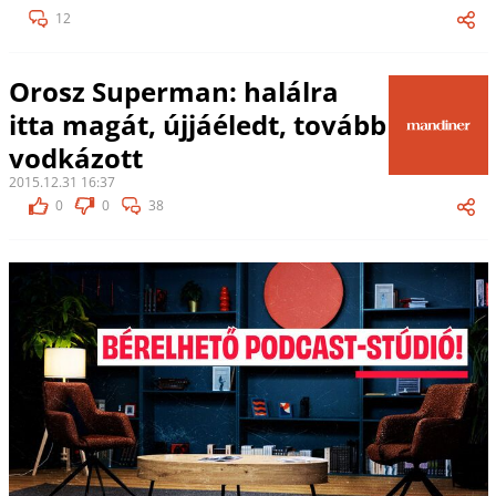
12
Orosz Superman: halálra
itta magát, újjáéledt, tovább
vodkázott
2015.12.31 16:37
0
0
38