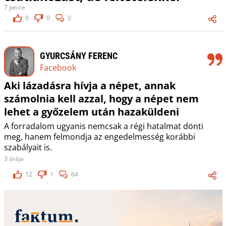
7 perce
0
0
0
GYURCSÁNY FERENC
Facebook
Aki lázadásra hívja a népet, annak
számolnia kell azzal, hogy a népet nem
lehet a győzelem után hazaküldeni
A forradalom ugyanis nemcsak a régi hatalmat dönti
meg, hanem felmondja az engedelmesség korábbi
szabályait is.
3 órája
12
1
64