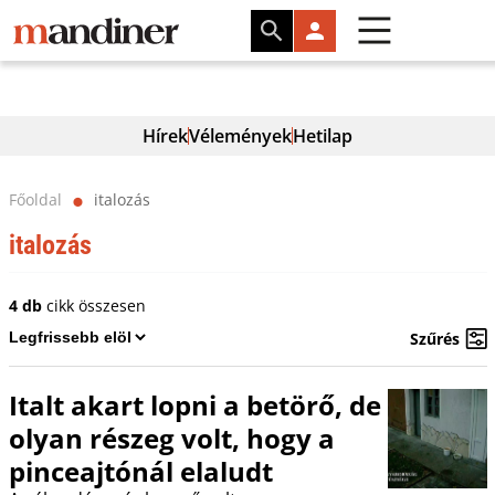
Hírek
Vélemények
Hetilap
Főoldal
italozás
⬤
italozás
4 db
cikk összesen
Szűrés
Italt akart lopni a betörő, de
olyan részeg volt, hogy a
pinceajtónál elaludt