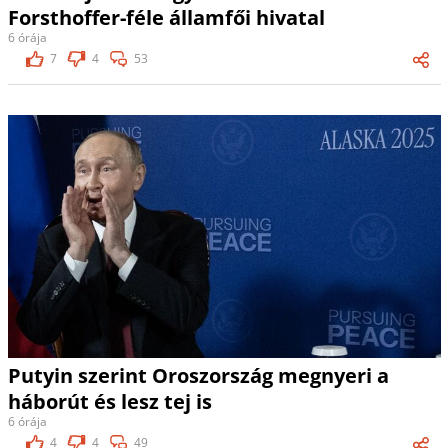
Forsthoffer-féle államfői hivatal
6 órája
7
4
53
Putyin szerint Oroszország megnyeri a
háborút és lesz tej is
6 órája
4
4
49