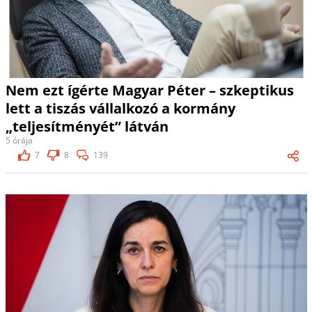
Nem ezt ígérte Magyar Péter – szkeptikus
lett a tiszás vállalkozó a kormány
„teljesítményét” látván
5 órája
7
8
139