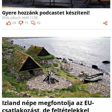
Gyere hozzánk podcastet készíteni!
2026. július 6. hétfő 11:58
28
15
92
Izland népe megfontolja az EU-
csatlakozást, de feltételekkel