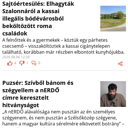
Sajtóértesülés: Elhagyták
Szalonnáról a kassai
illegális bódévárosból
beköltözött roma
családok
A felnőttek és a gyermekek – köztük egy párhetes
csecsemő – visszaköltöztek a kassai cigánytelepen
található, korábban már részben elbontott kunyhójukba.
2026.08.06 12:39
4
1
9
Puzsér: Szívből bánom és
szégyellem a nERDŐ
címre keresztelt
hitványságot
„A nERDŐ alávalósága nem pusztán az én személyes
szégyenem, és nem pusztán a Szélsőközép szégyene,
hanem a magyar kultúra sérelmére elkövetett botrány” –