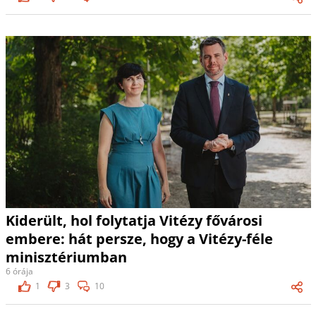
Kiderült, hol folytatja Vitézy fővárosi
embere: hát persze, hogy a Vitézy-féle
minisztériumban
6 órája
1
3
10