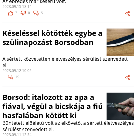
Az ébredés már keserű volt.
2023.09.15 18:14
3
0
6
Késeléssel kötötték egybe a
szülinapozást Borsodban
A sértett közvetetten életveszélyes sérülést szenvedett
el.
2023.09.12 10:05
19
Borsod: italozott az apa a
fiával, végül a bicskája a fiú
hasfalában kötött ki
Büntetett előéletű volt az elkövető, a sértett életveszélyes
sérülést szenvedett el.
2023.09.11 12:54