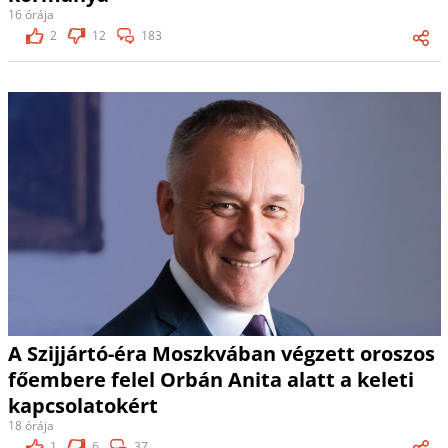
16 órája
2
12
183
A Szijjártó-éra Moszkvában végzett oroszos
főembere felel Orbán Anita alatt a keleti
kapcsolatokért
18 órája
1
6
37