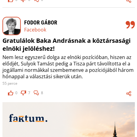
FODOR GÁBOR
Facebook
Gratulálok Baka Andrásnak a köztársasági
elnöki jelöléshez!
Nem lesz egyszerű dolga az elnöki pozícióban, hiszen az
elődjét, Sulyok Tamást pedig a Tisza párt távolította el a
jogállami normákkal szembemenve a pozíciójából három
hónappal a választási sikerük után.
55 perce
0
7
8