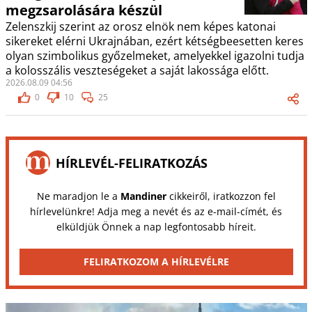
megzsarolására készül
Zelenszkij szerint az orosz elnök nem képes katonai
sikereket elérni Ukrajnában, ezért kétségbeesetten keres
olyan szimbolikus győzelmeket, amelyekkel igazolni tudja
a kolosszális veszteségeket a saját lakossága előtt.
2026.08.09 04:56
0
10
25
HÍRLEVÉL-FELIRATKOZÁS
Ne maradjon le a
Mandiner
cikkeiről, iratkozzon fel
hírlevelünkre! Adja meg a nevét és az e-mail-címét, és
elküldjük Önnek a nap legfontosabb híreit.
FELIRATKOZOM A HÍRLEVÉLRE