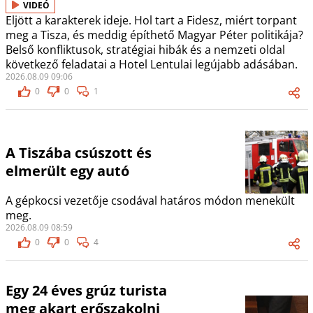
VIDEÓ
Eljött a karakterek ideje. Hol tart a Fidesz, miért torpant
meg a Tisza, és meddig építhető Magyar Péter politikája?
Belső konfliktusok, stratégiai hibák és a nemzeti oldal
következő feladatai a Hotel Lentulai legújabb adásában.
2026.08.09 09:06
0
0
1
A Tiszába csúszott és
elmerült egy autó
A gépkocsi vezetője csodával határos módon menekült
meg.
2026.08.09 08:59
0
0
4
Egy 24 éves grúz turista
meg akart erőszakolni