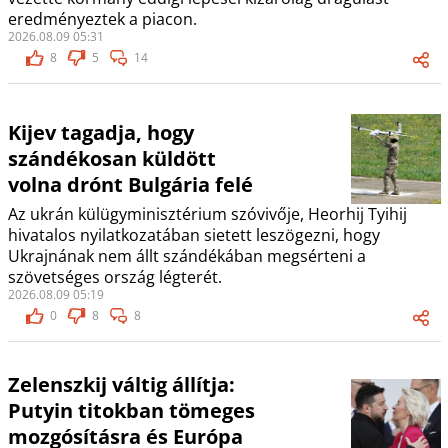
eredményeztek a piacon.
2026.08.09 05:31
8
5
14
Kijev tagadja, hogy
szándékosan küldött
volna drónt Bulgária felé
Az ukrán külügyminisztérium szóvivője, Heorhij Tyihij
hivatalos nyilatkozatában sietett leszögezni, hogy
Ukrajnának nem állt szándékában megsérteni a
szövetséges ország légterét.
2026.08.09 05:19
0
8
8
Zelenszkij váltig állítja:
Putyin titokban tömeges
mozgósításra és Európa