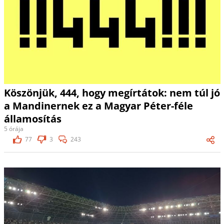
Köszönjük, 444, hogy megírtátok: nem túl jó
a Mandinernek ez a Magyar Péter-féle
államosítás
5 órája
77
3
243