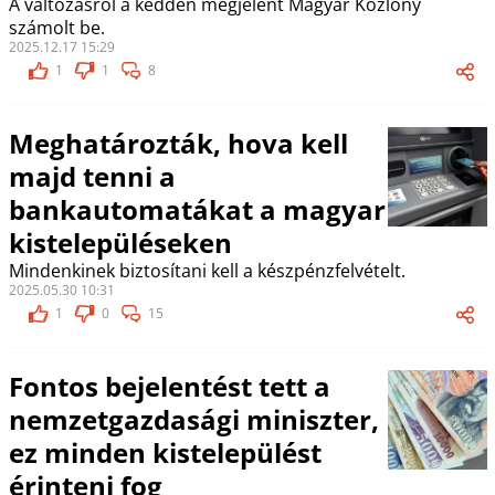
A változásról a kedden megjelent Magyar Közlöny
számolt be.
2025.12.17 15:29
1
1
8
Meghatározták, hova kell
majd tenni a
bankautomatákat a magyar
kistelepüléseken
Mindenkinek biztosítani kell a készpénzfelvételt.
2025.05.30 10:31
1
0
15
Fontos bejelentést tett a
nemzetgazdasági miniszter,
ez minden kistelepülést
érinteni fog