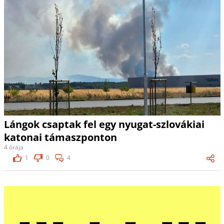
Lángok csaptak fel egy nyugat-szlovákiai
katonai támaszponton
4 órája
1
0
4