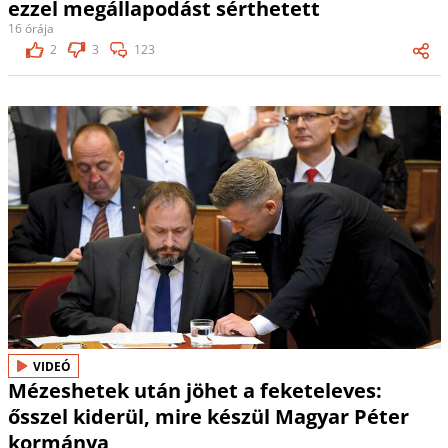
ezzel megállapodást sérthetett
16 órája
2
3
123
VIDEÓ
Mézeshetek után jöhet a feketeleves:
ősszel kiderül, mire készül Magyar Péter
kormánya