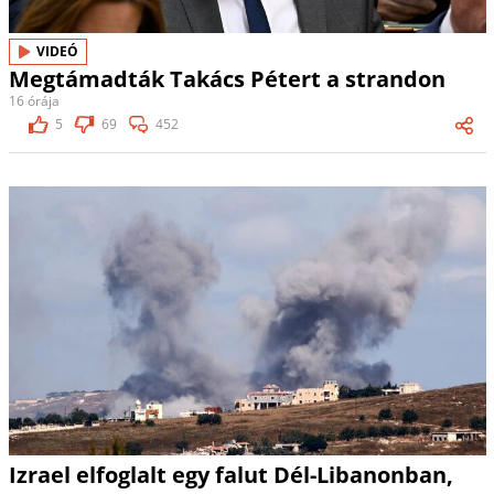
VIDEÓ
Megtámadták Takács Pétert a strandon
16 órája
5
69
452
Izrael elfoglalt egy falut Dél-Libanonban,