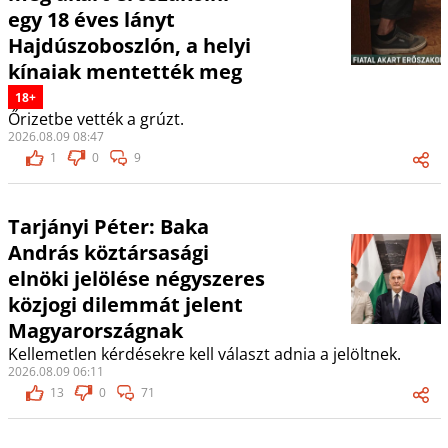
egy 18 éves lányt
Hajdúszoboszlón, a helyi
kínaiak mentették meg
18+
Őrizetbe vették a grúzt.
2026.08.09 08:47
1
0
9
Tarjányi Péter: Baka
András köztársasági
elnöki jelölése négyszeres
közjogi dilemmát jelent
Magyarországnak
Kellemetlen kérdésekre kell választ adnia a jelöltnek.
2026.08.09 06:11
13
0
71