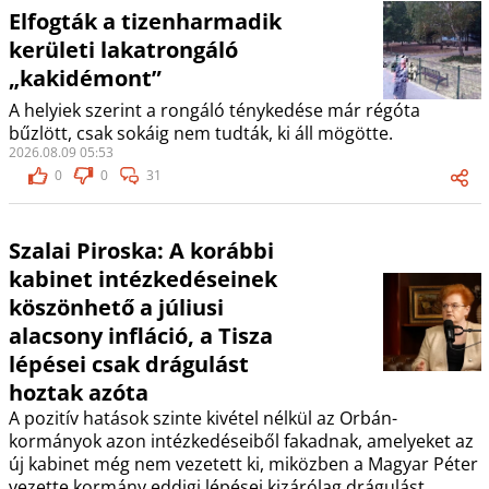
Elfogták a tizenharmadik
kerületi lakatrongáló
„kakidémont”
A helyiek szerint a rongáló ténykedése már régóta
bűzlött, csak sokáig nem tudták, ki áll mögötte.
2026.08.09 05:53
0
0
31
Szalai Piroska: A korábbi
kabinet intézkedéseinek
köszönhető a júliusi
alacsony infláció, a Tisza
lépései csak drágulást
hoztak azóta
A pozitív hatások szinte kivétel nélkül az Orbán-
kormányok azon intézkedéseiből fakadnak, amelyeket az
új kabinet még nem vezetett ki, miközben a Magyar Péter
vezette kormány eddigi lépései kizárólag drágulást