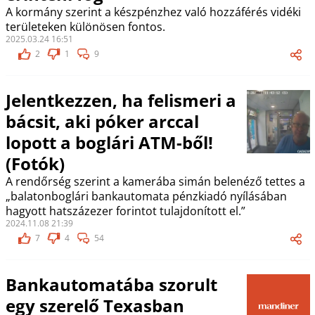
A kormány szerint a készpénzhez való hozzáférés vidéki
területeken különösen fontos.
2025.03.24 16:51
2
1
9
Jelentkezzen, ha felismeri a
bácsit, aki póker arccal
lopott a boglári ATM-ből!
(Fotók)
A rendőrség szerint a kamerába simán belenéző tettes a
„balatonboglári bankautomata pénzkiadó nyílásában
hagyott hatszázezer forintot tulajdonított el.”
2024.11.08 21:39
7
4
54
Bankautomatába szorult
egy szerelő Texasban