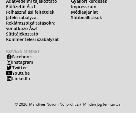
Adatvédelmi tájékoztató
Gyakori kérdések
Előfizetői Ászf
Impresszum
Felhasználási feltételek
Médiaajánlat
Játékszabályzat
Sütibeállítások
Reklámszolgáltatásokra
vonatkozó Ászf
Sütitájékoztató
Kommentelési szabályzat
KÖVESS MINKET
Facebook
Instagram
Twitter
Youtube
LinkedIn
© 2026. Mandiner Novum Nonprofit Zrt. Minden jog fenntartva!