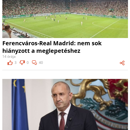
Ferencváros-Real Madrid: nem sok
hiányzott a meglepetéshez
14 órája
3
0
40