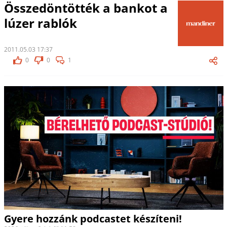
Összedöntötték a bankot a
lúzer rablók
2011.05.03 17:37
0
0
1
Gyere hozzánk podcastet készíteni!