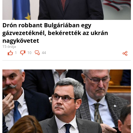
Drón robbant Bulgáriában egy
gázvezetéknél, bekérették az ukrán
nagykövetet
15 órája
1
10
44