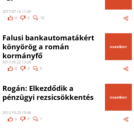
2017.07.14 11:50
0
0
10
Falusi bankautomatákért
könyörög a román
kormányfő
2017.05.22 12:28
0
0
5
Rogán: Elkezdődik a
pénzügyi rezsicsökkentés
2013.10.25 15:44
0
0
1