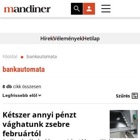
Hírek
Vélemények
Hetilap
Főoldal
bankautomata
⬤
bankautomata
8 db
cikk összesen
Szűrés
Kétszer annyi pénzt
vághatunk zsebre
februártól