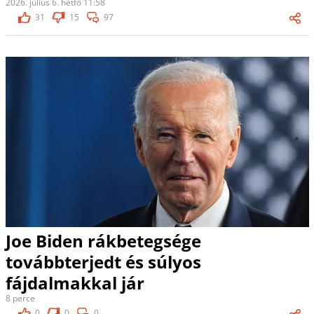
2026. július 6. hétfő 11:58
31
15
97
Joe Biden rákbetegsége
továbbterjedt és súlyos
fájdalmakkal jár
8 perce
0
0
0