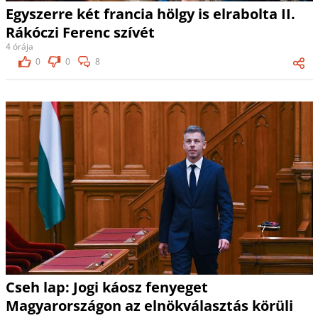
Egyszerre két francia hölgy is elrabolta II.
Rákóczi Ferenc szívét
4 órája
0
0
8
Cseh lap: Jogi káosz fenyeget
Magyarországon az elnökválasztás körüli