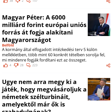
38
2
157
Magyar Péter: A 6000
milliárd forint európai uniós
forrás át fogja alakítani
Magyarországot
Belföld
A kormány által elfogadott intézkedési terv 5 külön
mellékletben, több mint 60 konkrét tételben sorolja fel,
mi mindenre fogják fordítani ezt az összeget.
4
28
223
Ugye nem arra megy ki a
játék, hogy megvásároljuk a
németek szélturbináit,
amelyektől már ők is
szabadulnának?