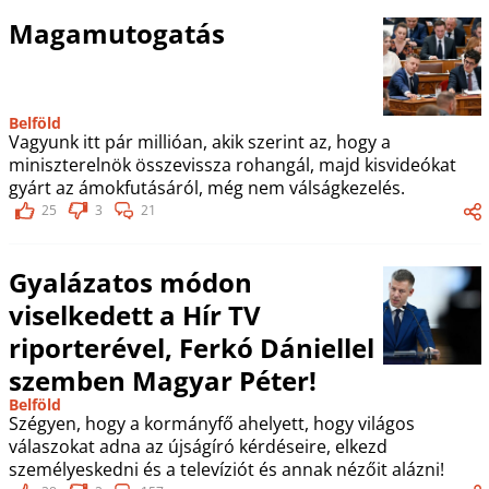
Magamutogatás
Belföld
Vagyunk itt pár millióan, akik szerint az, hogy a
miniszterelnök összevissza rohangál, majd kisvideókat
gyárt az ámokfutásáról, még nem válságkezelés.
25
3
21
Gyalázatos módon
viselkedett a Hír TV
riporterével, Ferkó Dániellel
szemben Magyar Péter!
Belföld
Szégyen, hogy a kormányfő ahelyett, hogy világos
válaszokat adna az újságíró kérdéseire, elkezd
személyeskedni és a televíziót és annak nézőit alázni!