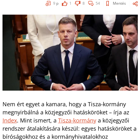
9
p
1
8
54
Mentés
Nem ért egyet a kamara, hogy a Tisza-kormány
megnyirbálná a közjegyzői hatásköröket – írja az
Index
. Mint ismert, a
Tisza-kormány
a közjegyzői
rendszer átalakítására készül: egyes hatásköröket a
bíróságokhoz és a kormányhivatalokhoz