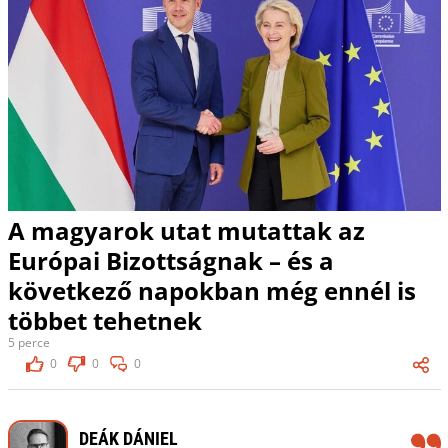
A magyarok utat mutattak az
Európai Bizottságnak – és a
következő napokban még ennél is
többet tehetnek
5 perce
0
0
0
DEÁK DÁNIEL