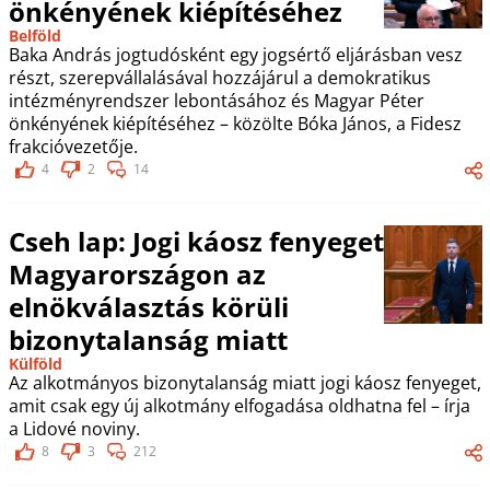
önkényének kiépítéséhez
Belföld
Baka András jogtudósként egy jogsértő eljárásban vesz
részt, szerepvállalásával hozzájárul a demokratikus
intézményrendszer lebontásához és Magyar Péter
önkényének kiépítéséhez – közölte Bóka János, a Fidesz
frakcióvezetője.
4
2
14
Cseh lap: Jogi káosz fenyeget
Magyarországon az
elnökválasztás körüli
bizonytalanság miatt
Külföld
Az alkotmányos bizonytalanság miatt jogi káosz fenyeget,
amit csak egy új alkotmány elfogadása oldhatna fel – írja
a Lidové noviny.
8
3
212