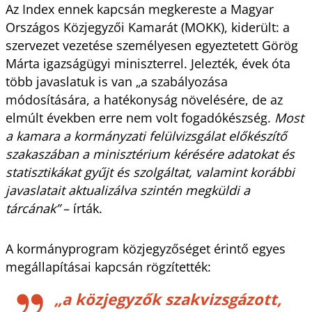
Az Index ennek kapcsán megkereste a Magyar
Országos Közjegyzői Kamarát (MOKK), kiderült: a
szervezet vezetése személyesen egyeztetett Görög
Márta igazságügyi miniszterrel. Jelezték, évek óta
több javaslatuk is van „a szabályozása
módosítására, a hatékonyság növelésére, de az
elmúlt években erre nem volt fogadókészség.
Most
a kamara a kormányzati felülvizsgálat előkészítő
szakaszában a minisztérium kérésére adatokat és
statisztikákat gyűjt és szolgáltat, valamint korábbi
javaslatait aktualizálva szintén megküldi a
tárcának”
– írták.
A kormányprogram közjegyzőséget érintő egyes
megállapításai kapcsán rögzítették:
„a közjegyzők szakvizsgázott,