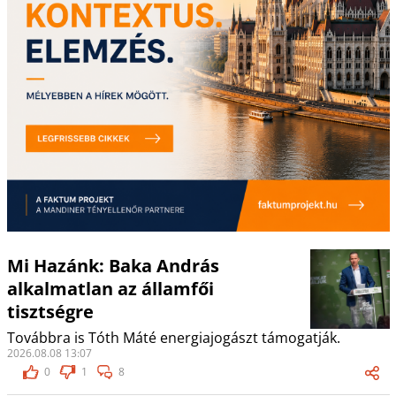
Mi Hazánk: Baka András
alkalmatlan az államfői
tisztségre
Továbbra is Tóth Máté energiajogászt támogatják.
2026.08.08 13:07
0
1
8