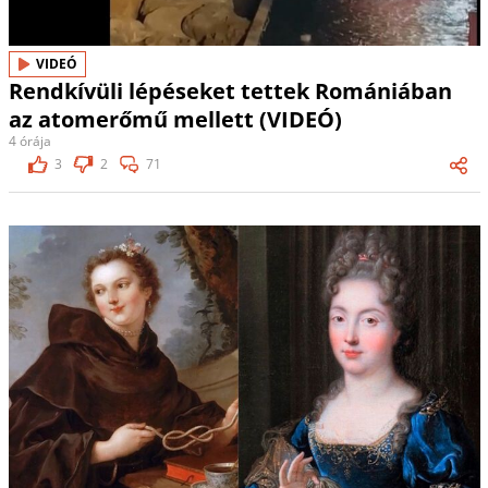
VIDEÓ
Rendkívüli lépéseket tettek Romániában
az atomerőmű mellett (VIDEÓ)
4 órája
3
2
71