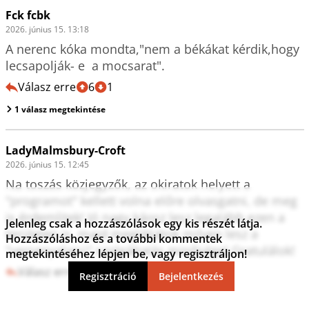
Fck fcbk
2026. június 15. 13:18
A nerenc kóka mondta,"nem a békákat kérdik,hogy 
lecsapolják- e  a mocsarat".
Válasz erre
6
1
1 válasz megtekintése
LadyMalmsbury-Croft
2026. június 15. 12:45
Na toszás közjegyzők, az okiratok helyett a 
"programot" kellett volna előre olvasgatni, de meg 
is érdemlitek! Jó nagy káosz lesz legalább ezen a 
Jelenleg csak a hozzászólások egy kis részét látja.
területen is, majd meglátjátok milyen lesz a 
Hozzászóláshoz és a további kommentek
"versenyalapú" szolgáltatás minősége! Gratulálok!
megtekintéséhez lépjen be, vagy regisztráljon!
Válasz erre
6
0
Regisztráció
Bejelentkezés