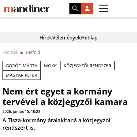
Hírek
Vélemények
Hetilap
Főoldal
Belföld
⬤
GÖRÖG MÁRTA
MOKK
KÖZJEGYZŐI RENDSZER
MAGYAR PÉTER
Nem ért egyet a kormány
tervével a közjegyzői kamara
2026. június 15. 10:28
A Tisza-kormány átalakítaná a közjegyzői
rendszert is.