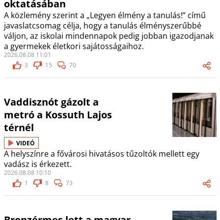
oktatásában
A közlemény szerint a „Legyen élmény a tanulás!” című
javaslatcsomag célja, hogy a tanulás élményszerűbbé
váljon, az iskolai mindennapok pedig jobban igazodjanak
a gyermekek életkori sajátosságaihoz.
2026.08.08 11:01
3
15
70
Vaddisznót gázolt a
metró a Kossuth Lajos
térnél
VIDEÓ
A helyszínre a fővárosi hivatásos tűzoltók mellett egy
vadász is érkezett.
2026.08.08 10:10
1
8
73
Bronzérmes lett a magyar