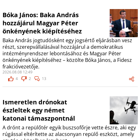
Bóka János: Baka András
hozzájárul Magyar Péter
önkényének kiépítéséhez
Baka András jogtudósként egy jogsértő eljárásban vesz
részt, szerepvállalásával hozzájárul a demokratikus
intézményrendszer lebontásához és Magyar Péter
önkényének kiépítéséhez – közölte Bóka János, a Fidesz
frakcióvezetője.
2026.08.08 12:49
4
2
13
Ismeretlen drónokat
észleltek egy német
katonai támaszpontnál
A drónt a repülőtér egyik buszsofőrje vette észre, aki egy
rúgással eltérítette az alacsonyan repülő eszközt, amely