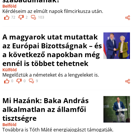
Belföld
Kérdéseim az elmúlt napok filmcirkusza után.
72
2
103
A magyarok utat mutattak
az Európai Bizottságnak – és
a következő napokban még
ennél is többet tehetnek
Külföld
Megelőztük a németeket és a lengyeleket is.
0
0
9
Mi Hazánk: Baka András
alkalmatlan az államfői
tisztségre
Belföld
Továbbra is Tóth Máté energiajogászt támogatják.