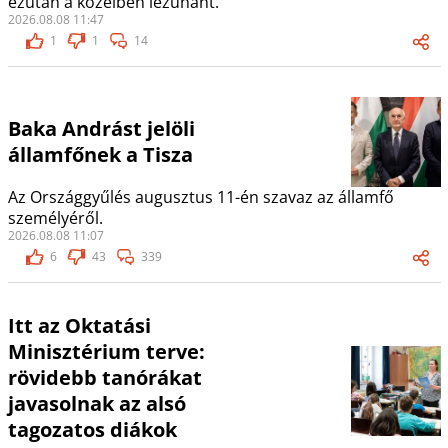
ezután a közelben lezuhant.
2026.08.08 11:47
1
1
14
Baka Andrást jelöli
államfőnek a Tisza
Az Országgyűlés augusztus 11-én szavaz az államfő
személyéről.
2026.08.08 11:07
6
43
339
Itt az Oktatási
Minisztérium terve:
rövidebb tanórákat
javasolnak az alsó
tagozatos diákok