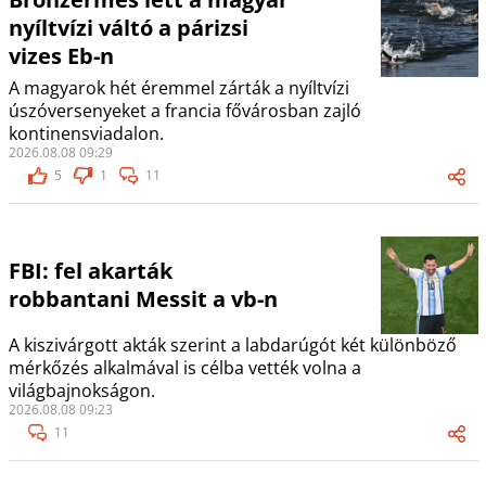
nyíltvízi váltó a párizsi
vizes Eb-n
A magyarok hét éremmel zárták a nyíltvízi
úszóversenyeket a francia fővárosban zajló
kontinensviadalon.
2026.08.08 09:29
5
1
11
FBI: fel akarták
robbantani Messit a vb-n
A kiszivárgott akták szerint a labdarúgót két különböző
mérkőzés alkalmával is célba vették volna a
világbajnokságon.
2026.08.08 09:23
11