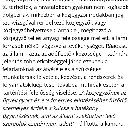
túlterheltek, a hivatalokban gyakran nem jogászok
dolgoznak, miközben a közjegyzői irodákban jogi
szakvizsgával rendelkező közjegyzők vagy
közjegyzőhelyettesek járnak el, méghozzá a
közjegyző teljes anyagi felelőssége mellett, állami
források nélkül végezve a tevékenységet. Ráadásul
az állam – azaz az adófizetők közössége – számára
jelentős többletköltséggel járna ezeknek a
feladatoknak az átvétele és a szükséges
munkatársak felvétele, képzése, a rendszerek és
folyamatok kiépítése, továbbá műhibák esetén a
kártérítési felelősség viselése.
„A közjegyzőnek az
ügyek gyors és eredményes elintézéséhez fűződő
személyes érdeke a kulcsa a hatékony
ügyintézésnek, ami az állami szektorban lévő
szereplők esetén nem adott”
– állította a kamara.