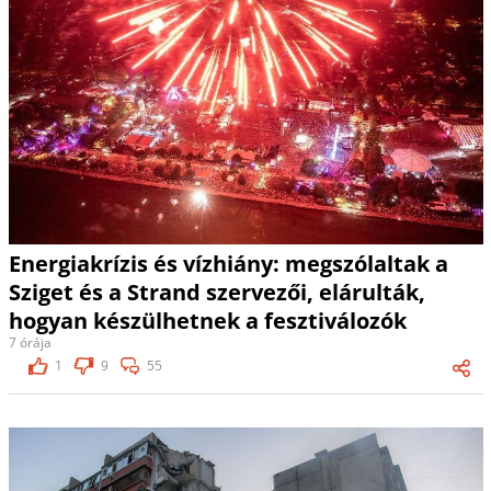
Energiakrízis és vízhiány: megszólaltak a
Sziget és a Strand szervezői, elárulták,
hogyan készülhetnek a fesztiválozók
7 órája
1
9
55