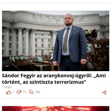
Sándor Fegyir az aranykonvoj-ügyről: „Ami
történt, az színtiszta terrorizmus”
7 órája
7
73
186