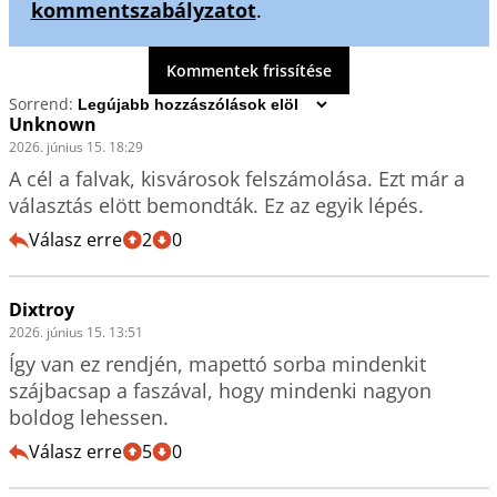
kommentszabályzatot
.
Kommentek frissítése
Sorrend:
Unknown
2026. június 15. 18:29
A cél a falvak, kisvárosok felszámolása. Ezt már a 
választás elött bemondták. Ez az egyik lépés.
Válasz erre
2
0
Dixtroy
2026. június 15. 13:51
Így van ez rendjén, mapettó sorba mindenkit 
szájbacsap a faszával, hogy mindenki nagyon 
boldog lehessen.
Válasz erre
5
0