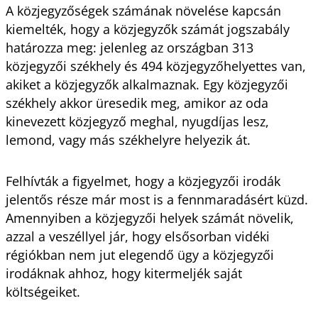
A közjegyzőségek számának növelése kapcsán
kiemelték, hogy a közjegyzők számát jogszabály
határozza meg: jelenleg az országban 313
közjegyzői székhely és 494 közjegyzőhelyettes van,
akiket a közjegyzők alkalmaznak. Egy közjegyzői
székhely akkor üresedik meg, amikor az oda
kinevezett közjegyző meghal, nyugdíjas lesz,
lemond, vagy más székhelyre helyezik át.
Felhívták a figyelmet, hogy a közjegyzői irodák
jelentős része már most is a fennmaradásért küzd.
Amennyiben a közjegyzői helyek számát növelik,
azzal a veszéllyel jár, hogy elsősorban vidéki
régiókban nem jut elegendő ügy a közjegyzői
irodáknak ahhoz, hogy kitermeljék saját
költségeiket.