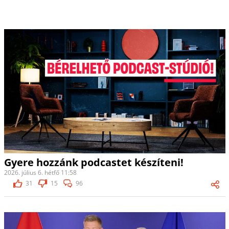
Gyere hozzánk podcastet készíteni!
2026. július 6. hétfő 11:58
31
15
96