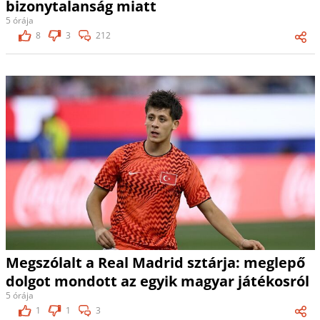
bizonytalanság miatt
5 órája
8
3
212
Megszólalt a Real Madrid sztárja: meglepő
dolgot mondott az egyik magyar játékosról
5 órája
1
1
3