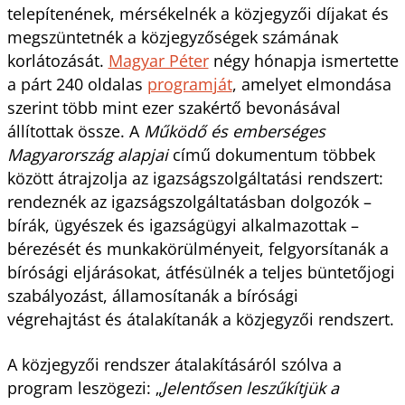
telepítenének, mérsékelnék a közjegyzői díjakat és
megszüntetnék a közjegyzőségek számának
korlátozását.
Magyar Péter
négy hónapja ismertette
a párt 240 oldalas
programját
, amelyet elmondása
szerint több mint ezer szakértő bevonásával
állítottak össze. A
Működő és emberséges
Magyarország alapjai
című dokumentum többek
között átrajzolja az igazságszolgáltatási rendszert:
rendeznék az igazságszolgáltatásban dolgozók –
bírák, ügyészek és igazságügyi alkalmazottak –
bérezését és munkakörülményeit, felgyorsítanák a
bírósági eljárásokat, átfésülnék a teljes büntetőjogi
szabályozást, államosítanák a bírósági
végrehajtást és átalakítanák a közjegyzői rendszert.
A közjegyzői rendszer átalakításáról szólva a
program leszögezi: „
Jelentősen leszűkítjük a