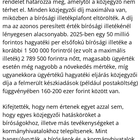
rendelet határozza meg, amelytől a közjegyző nem
térhet el. Minden közjegyzői díj maximálva van,
miközben a bírósági illetékplafont eltörölték. A díj
ma az azonos peresített érték bírósági illetékénél
lényegesen alacsonyabb. 2025-ben egy 50 millió
forintos hagyatéki per elsőfokú bírósági illetéke a
korábbi 1 500 000 forintról (ez volt a maximális
illeték) 2 789 500 forintra nőtt, magasabb ügyérték
esetén még nagyobb a növekedés mértéke, míg
ugyanekkora ügyértékű hagyatéki eljárás közjegyzői
díja a felmerült készkiadások (például postaköltség)
függvényében 160-200 ezer forint között van.
Kifejtették, hogy nem értenek egyet azzal sem,
hogy egyes közjegyzői hatásköröket a
bíróságokhoz, illetve más tevékenységeket a
kormányhivatalokhoz telepítsenek. Mint
hangsúlyozták, a bíróságok és a kormányhivatalok