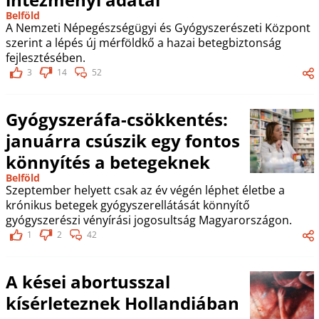
Belföld
A Nemzeti Népegészségügyi és Gyógyszerészeti Központ
szerint a lépés új mérföldkő a hazai betegbiztonság
fejlesztésében.
3
14
52
Gyógyszeráfa-csökkentés:
januárra csúszik egy fontos
könnyítés a betegeknek
Belföld
Szeptember helyett csak az év végén léphet életbe a
krónikus betegek gyógyszerellátását könnyítő
gyógyszerészi vényírási jogosultság Magyarországon.
1
2
42
A kései abortusszal
kísérleteznek Hollandiában