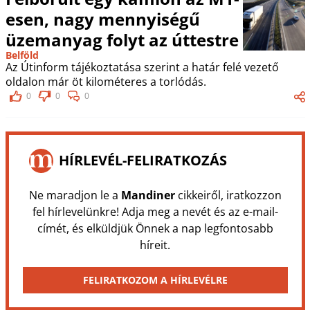
esen, nagy mennyiségű
üzemanyag folyt az úttestre
Belföld
Az Útinform tájékoztatása szerint a határ felé vezető
oldalon már öt kilométeres a torlódás.
0
0
0
HÍRLEVÉL-FELIRATKOZÁS
Ne maradjon le a
Mandiner
cikkeiről, iratkozzon
fel hírlevelünkre! Adja meg a nevét és az e-mail-
címét, és elküldjük Önnek a nap legfontosabb
híreit.
FELIRATKOZOM A HÍRLEVÉLRE