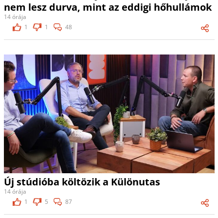
nem lesz durva, mint az eddigi hőhullámok
14 órája
1
1
48
Új stúdióba költözik a Különutas
14 órája
1
5
87