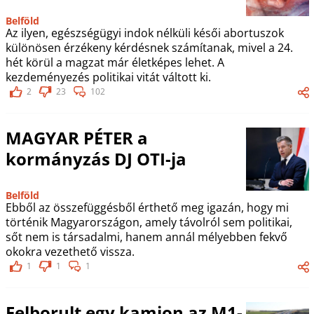
Belföld
Az ilyen, egészségügyi indok nélküli késői abortuszok
különösen érzékeny kérdésnek számítanak, mivel a 24.
hét körül a magzat már életképes lehet. A
kezdeményezés politikai vitát váltott ki.
2
23
102
MAGYAR PÉTER a
kormányzás DJ OTI-ja
Belföld
Ebből az összefüggésből érthető meg igazán, hogy mi
történik Magyarországon, amely távolról sem politikai,
sőt nem is társadalmi, hanem annál mélyebben fekvő
okokra vezethető vissza.
1
1
1
Felborult egy kamion az M1-