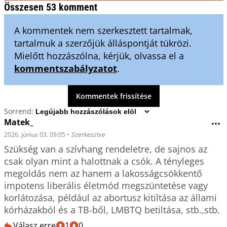
Összesen 53 komment
A kommentek nem szerkesztett tartalmak,
tartalmuk a szerzőjük álláspontját tükrözi.
Mielőtt hozzászólna, kérjük, olvassa el a
kommentszabályzatot
.
Kommentek frissítése
Sorrend:
Matek_
•••
2026. június 03. 09:05
•
Szerkesztve
Szükség van a szívhang rendeletre, de sajnos az 
csak olyan mint a halottnak a csók. A tényleges 
megoldás nem az hanem a lakosságcsökkentő 
impotens liberális életmód megszüntetése vagy 
korlátozása, például az abortusz kitiltása az állami 
kórházakból és a TB-ből, LMBTQ betiltása, stb.,stb.
Válasz erre
1
0