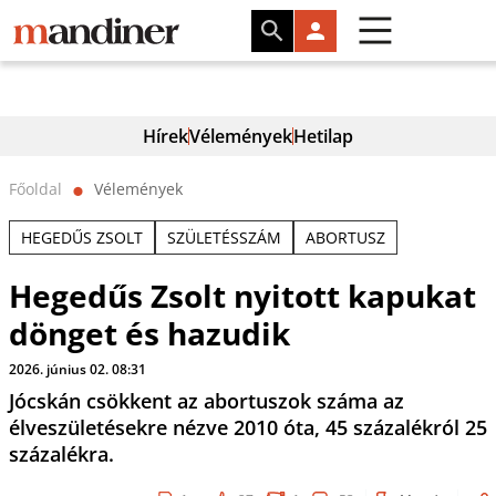
Hírek
Vélemények
Hetilap
Főoldal
Vélemények
⬤
HEGEDŰS ZSOLT
SZÜLETÉSSZÁM
ABORTUSZ
Hegedűs Zsolt nyitott kapukat
dönget és hazudik
2026. június 02. 08:31
Jócskán csökkent az abortuszok száma az
élveszületésekre nézve 2010 óta, 45 százalékról 25
százalékra.