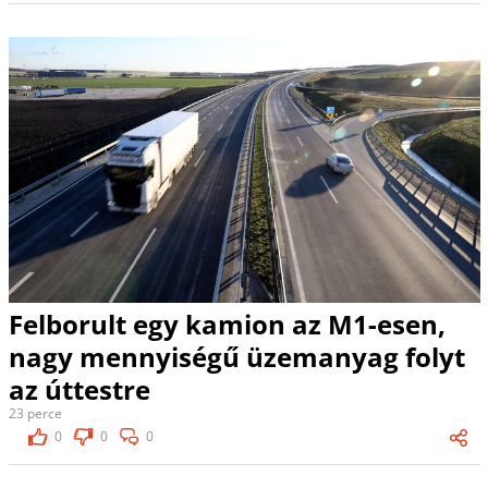
Felborult egy kamion az M1-esen,
nagy mennyiségű üzemanyag folyt
az úttestre
23 perce
0
0
0