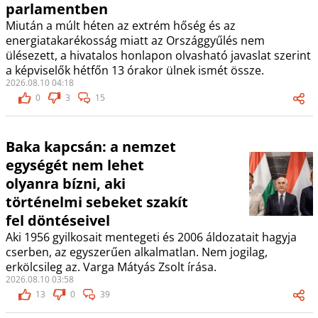
parlamentben
Miután a múlt héten az extrém hőség és az
energiatakarékosság miatt az Országgyűlés nem
ülésezett, a hivatalos honlapon olvasható javaslat szerint
a képviselők hétfőn 13 órakor ülnek ismét össze.
2026.08.10 04:18
0
3
15
Baka kapcsán: a nemzet
egységét nem lehet
olyanra bízni, aki
történelmi sebeket szakít
fel döntéseivel
Aki 1956 gyilkosait mentegeti és 2006 áldozatait hagyja
cserben, az egyszerűen alkalmatlan. Nem jogilag,
erkölcsileg az. Varga Mátyás Zsolt írása.
2026.08.10 03:58
13
0
39