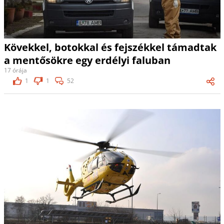
Kövekkel, botokkal és fejszékkel támadtak
a mentősökre egy erdélyi faluban
17 órája
1
1
52