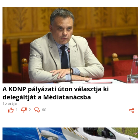
A KDNP pályázati úton választja ki
delegáltját a Médiatanácsba
15 órája
1
2
60