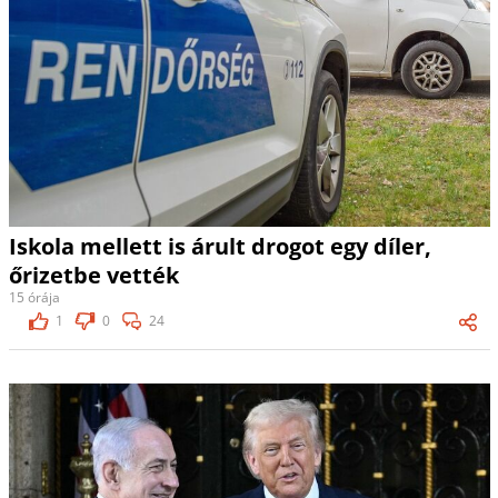
Iskola mellett is árult drogot egy díler,
őrizetbe vették
15 órája
1
0
24