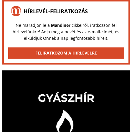
HÍRLEVÉL-FELIRATKOZÁS
Ne maradjon le a
Mandiner
cikkeiről, iratkozzon fel
hírlevelünkre! Adja meg a nevét és az e-mail-címét, és
elküldjük Önnek a nap legfontosabb híreit.
FELIRATKOZOM A HÍRLEVÉLRE