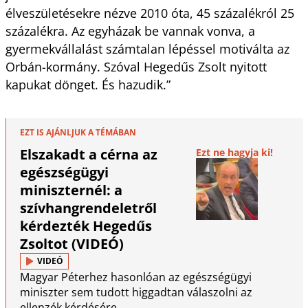
élveszületésekre nézve 2010 óta, 45 százalékról 25
százalékra. Az egyházak be vannak vonva, a
gyermekvállalást számtalan lépéssel motiválta az
Orbán-kormány. Szóval Hegedűs Zsolt nyitott
kapukat dönget. És hazudik.”
EZT IS AJÁNLJUK A TÉMÁBAN
Elszakadt a cérna az
Ezt ne hagyja ki!
egészségügyi
miniszternél: a
szívhangrendeletről
kérdezték Hegedűs
Zsoltot (VIDEÓ)
VIDEÓ
Magyar Péterhez hasonlóan az egészségügyi
miniszter sem tudott higgadtan válaszolni az
ellenzék kérdésére.