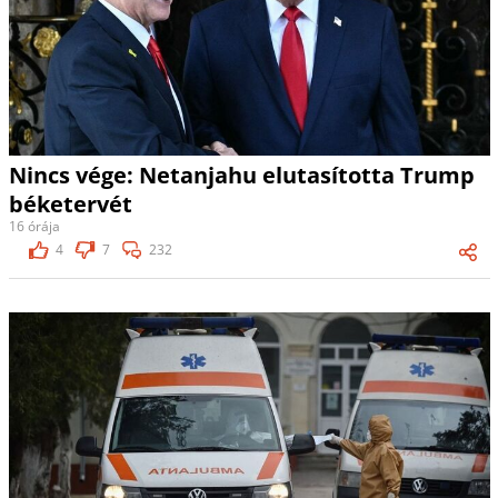
Nincs vége: Netanjahu elutasította Trump
béketervét
16 órája
4
7
232