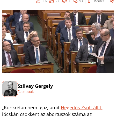
1
p
27
1
53
Mentés
Szilvay Gergely
Facebook
„Konkrétan nem igaz, amit
Hegedűs Zsolt állít,
jócskán csökkent az abortuszok száma az