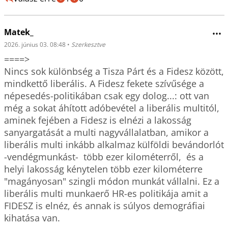
Matek_
•••
2026. június 03. 08:48
•
Szerkesztve
====>

Nincs sok különbség a Tisza Párt és a Fidesz között, 
mindkettő liberális. A Fidesz fekete szívűsége a 
népesedés-politikában csak egy dolog...: ott van 
még a sokat áhított adóbevétel a liberális multitól, 
aminek fejében a Fidesz is elnézi a lakosság 
sanyargatását a multi nagyvállalatban, amikor a 
liberális multi inkább alkalmaz külföldi bevándorlót 
-vendégmunkást-  több ezer kilométerről,  és a 
helyi lakosság kénytelen több ezer kilométerre 
"magányosan" szingli módon munkát vállalni. Ez a 
liberális multi munkaerő HR-es politikája amit a 
FIDESZ is elnéz, és annak is súlyos demográfiai 
kihatása van.