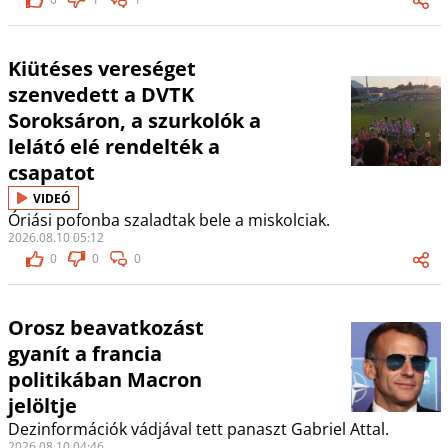
Kiütéses vereséget
szenvedett a DVTK
Soroksáron, a szurkolók a
lelátó elé rendelték a
csapatot
VIDEÓ
Óriási pofonba szaladtak bele a miskolciak.
2026.08.10 05:12
0
0
0
Orosz beavatkozást
gyanít a francia
politikában Macron
jelöltje
Dezinformációk vádjával tett panaszt Gabriel Attal.
2026.08.10 04:46