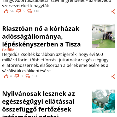
Tárgy: Abortusztabletta, szívhangrendelet – az életvédő
szervezeteket kihagyták.
54
6
118
Riasztóan nő a kórházak
adósságállománya,
lépéskényszerben a Tisza
Belföld
Hegedűs Zsolték korábban azt ígérték, hogy évi 500
milliárd forint többletforrást juttatnak az egészségügyi
ellátórendszernek, elsősorban a bérek emelésére és a
várólisták csökkentésére.
4
3
131
Nyilvánosak lesznek az
egészségügyi ellátással
összefüggő fertőzések
intézményi adatai