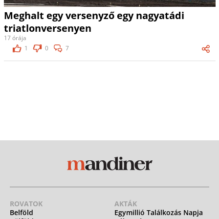
Meghalt egy versenyző egy nagyatádi
triatlonversenyen
17 órája
1
0
7
ROVATOK
AKTÁK
Belföld
Egymillió Találkozás Napja