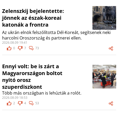
Zelenszkij bejelentette:
jönnek az észak-koreai
katonák a frontra
Az ukrán elnök felszólította Dél-Koreát, segítsenek neki
harcolni Oroszország és partnerei ellen.
2026.08.09 19:41
0
7
73
Ennyi volt: be is zárt a
Magyarországon boltot
nyitó orosz
szuperdiszkont
Több más országban is lehúzták a rolót.
2026.08.09 18:53
2
4
53