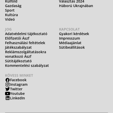
Külföld
Választás 2024
Gazdaság
Háború Ukrajnában
Sport
Kultúra
Videó
JOG
KAPCSOLAT
Adatvédelmi tájékoztató
Gyakori kérdések
Előfizetői Ászf
Impresszum
Felhasználási feltételek
Médiaajánlat
Játékszabályzat
Sütibeállítások
Reklámszolgáltatásokra
vonatkozó Ászf
Sütitájékoztató
Kommentelési szabályzat
KÖVESS MINKET
Facebook
Instagram
Twitter
Youtube
LinkedIn