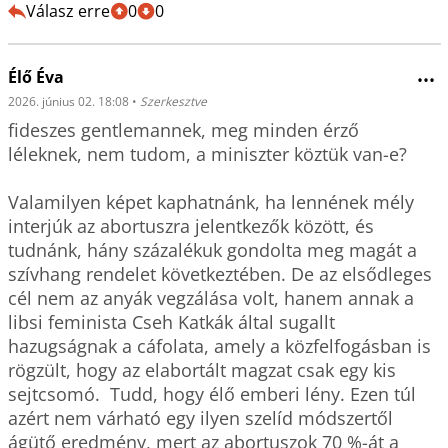
Válasz erre
0
0
Élő Éva
•••
2026. június 02. 18:08
•
Szerkesztve
fideszes gentlemannek, meg minden érző  
léleknek, nem tudom, a miniszter köztük van-e?

Valamilyen képet kaphatnánk, ha lennének mély 
interjúk az abortuszra jelentkezők között, és 
tudnánk, hány százalékuk gondolta meg magát a 
szívhang rendelet következtében. De az elsődleges 
cél nem az anyák vegzálása volt, hanem annak a 
libsi feminista Cseh Katkák által sugallt 
hazugságnak a cáfolata, amely a közfelfogásban is 
rögzült, hogy az elabortált magzat csak egy kis 
sejtcsomó.  Tudd, hogy élő emberi lény. Ezen túl 
azért nem várható egy ilyen szelíd módszertől 
ágütő eredmény, mert az abortuszok 70 %-át a 