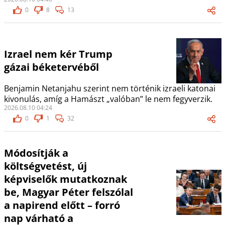
0
8
13
Izrael nem kér Trump
gázai béketervéből
Benjamin Netanjahu szerint nem történik izraeli katonai
kivonulás, amíg a Hamászt „valóban” le nem fegyverzik.
2026.08.10 04:24
0
1
32
Módosítják a
költségvetést, új
képviselők mutatkoznak
be, Magyar Péter felszólal
a napirend előtt – forró
nap várható a