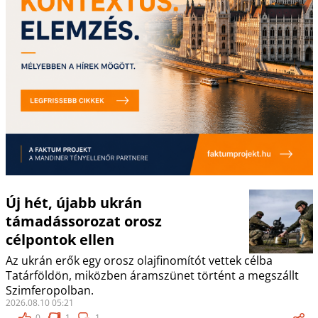
Új hét, újabb ukrán
támadássorozat orosz
célpontok ellen
Az ukrán erők egy orosz olajfinomítót vettek célba
Tatárföldön, miközben áramszünet történt a megszállt
Szimferopolban.
2026.08.10 05:21
0
1
1