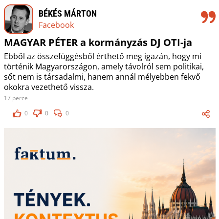
BÉKÉS MÁRTON
Facebook
MAGYAR PÉTER a kormányzás DJ OTI-ja
Ebből az összefüggésből érthető meg igazán, hogy mi
történik Magyarországon, amely távolról sem politikai,
sőt nem is társadalmi, hanem annál mélyebben fekvő
okokra vezethető vissza.
17 perce
0
0
0