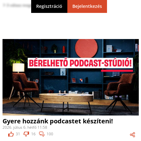
3 válasz megtekintése
Regisztráció
Bejelentkezés
Gyere hozzánk podcastet készíteni!
2026. július 6. hétfő 11:58
31
16
100