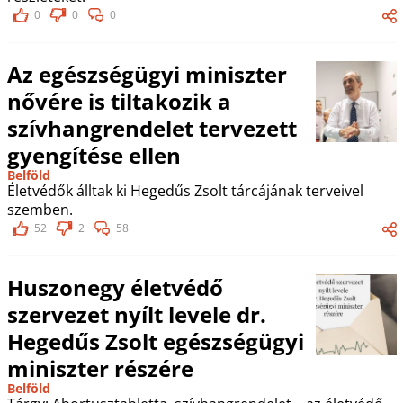
0
0
0
Az egészségügyi miniszter
nővére is tiltakozik a
szívhangrendelet tervezett
gyengítése ellen
Belföld
Életvédők álltak ki Hegedűs Zsolt tárcájának terveivel
szemben.
52
2
58
Huszonegy életvédő
szervezet nyílt levele dr.
Hegedűs Zsolt egészségügyi
miniszter részére
Belföld