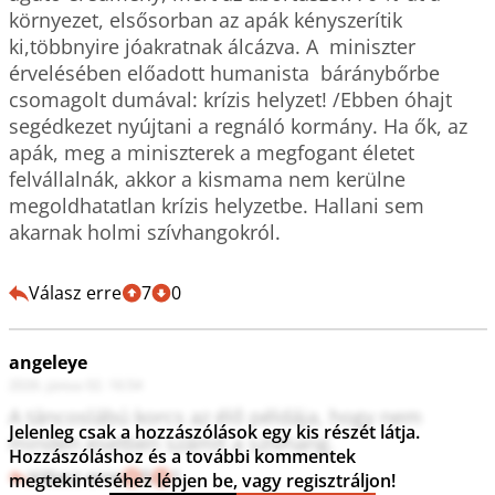
környezet, elsősorban az apák kényszerítik 
ki,többnyire jóakratnak álcázva. A  miniszter 
érvelésében előadott humanista  báránybőrbe 
csomagolt dumával: krízis helyzet! /Ebben óhajt 
segédkezet nyújtani a regnáló kormány. Ha ők, az 
apák, meg a miniszterek a megfogant életet 
felvállalnák, akkor a kismama nem kerülne 
megoldhatatlan krízis helyzetbe. Hallani sem 
akarnak holmi szívhangokról.

Válasz erre
7
0
angeleye
2026. június 02. 16:54
A táncoslábú korcs az élő példája, hogy nem 
Jelenleg csak a hozzászólások egy kis részét látja.
minden esetben számít a szívhang.    
Hozzászóláshoz és a további kommentek
Válasz erre
5
1
megtekintéséhez lépjen be, vagy regisztráljon!