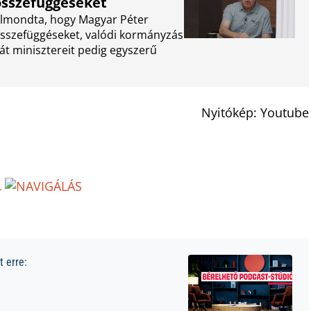
 összefüggéseket
 elmondta, hogy Magyar Péter
 összefüggéseket, valódi kormányzás
ját minisztereit pedig egyszerű
Nyitókép: Youtube
L
 erre: