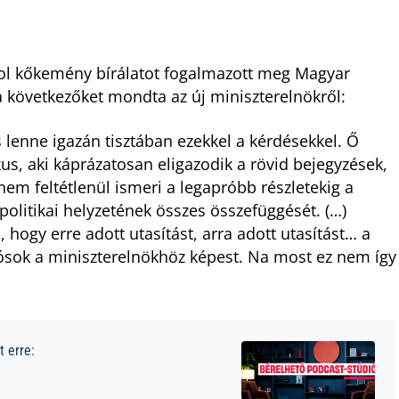
l kőkemény bírálatot fogalmazott meg Magyar
 következőket mondta az új miniszterelnökről:
 lenne igazán tisztában ezekkel a kérdésekkel. Ő
ikus, aki káprázatosan eligazodik a rövid bejegyzések,
em feltétlenül ismeri a legapróbb részletekig a
olitikai helyzetének összes összefüggését. (…)
ogy erre adott utasítást, arra adott utasítást… a
ósok a miniszterelnökhöz képest. Na most ez nem így
 erre: