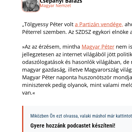
Csépányi Balázs
Magyar Nemzet
„Tölgyessy Péter volt
a Partizán vendége,
aho
Péterrel szemben. Az SZDSZ egykori elnöke a
»Az az érzésem, mintha
Magyar Péter
nem is
jellegzetesen az internet világából jött polit
odaszólogatások és hasonlók világában, de n
magyar gazdaság, illetve Magyarország világp
Magyar Péter naponta huszonötször mondja, h
miniszterek pedig olyanok, mint valami mel
van.«
Miközben Ön ezt olvassa, valaki máshol már kattintott
Gyere hozzánk podcastet készíteni!