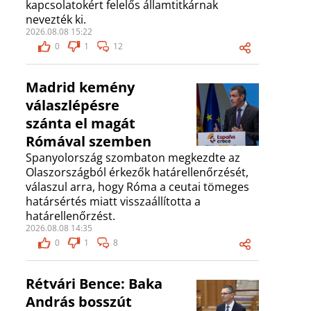
kapcsolatokért felelős államtitkárnak
nevezték ki.
2026.08.08 15:22
0
1
12
Madrid kemény
válaszlépésre
szánta el magát
Rómával szemben
Spanyolország szombaton megkezdte az
Olaszországból érkezők határellenőrzését,
válaszul arra, hogy Róma a ceutai tömeges
határsértés miatt visszaállította a
határellenőrzést.
2026.08.08 14:35
0
1
8
Rétvári Bence: Baka
András bosszút