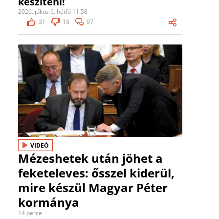
készíteni!
2026. július 6. hétfő 11:58
31
15
97
VIDEÓ
Mézeshetek után jöhet a
feketeleves: ősszel kiderül,
mire készül Magyar Péter
kormánya
14 perce