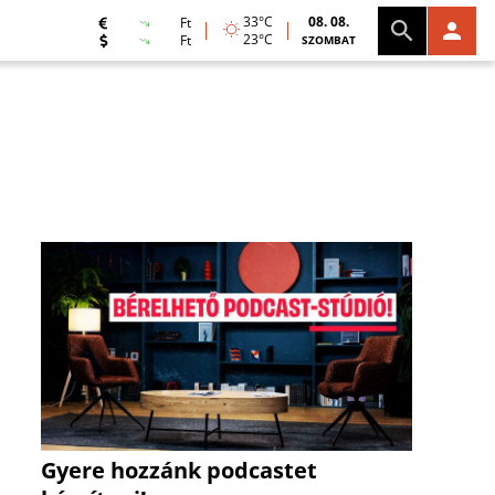
33°C
08. 08.
Ft
23°C
Ft
SZOMBAT
Gyere hozzánk podcastet