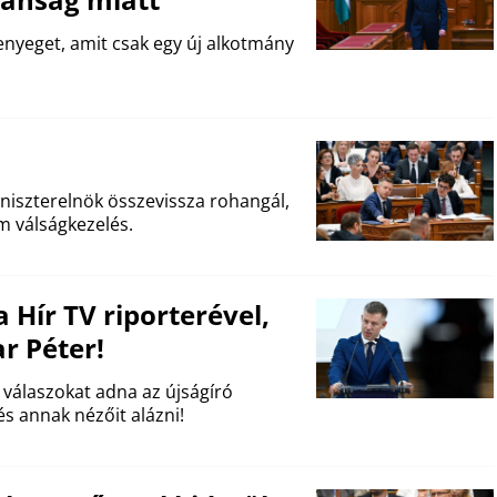
enyeget, amit csak egy új alkotmány
miniszterelnök összevissza rohangál,
m válságkezelés.
 Hír TV riporterével,
r Péter!
 válaszokat adna az újságíró
és annak nézőit alázni!