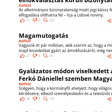
Külföld
Az alkotmányos bizonytalanság miatt jogi káosz f
elfogadása oldhatna fel – írja a Lidové noviny.
11
3
222
Magamutogatás
Belföld
Vagyunk itt pár millióan, akik szerint az, hogy a 
majd kisvideókat gyárt az ámokfutásáról, még ne
27
3
24
Gyalázatos módon viselkedett a
Ferkó Dániellel szemben Magya
Belföld
Szégyen, hogy a kormányfő ahelyett, hogy világos
kérdéseire, elkezd személyeskedni és a televíziót 
46
2
170