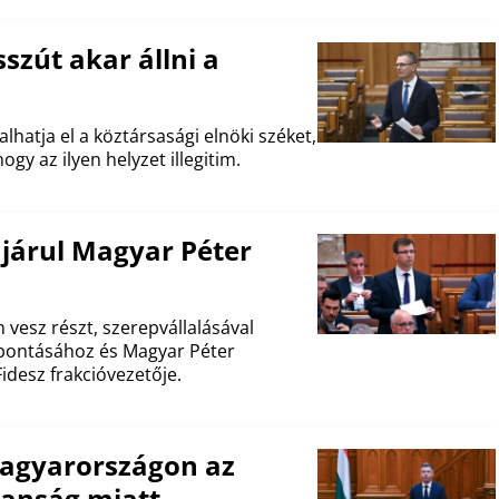
szút akar állni a
alhatja el a köztársasági elnöki széket,
y az ilyen helyzet illegitim.
járul Magyar Péter
vesz részt, szerepvállalásával
ebontásához és Magyar Péter
idesz frakcióvezetője.
Magyarországon az
lanság miatt