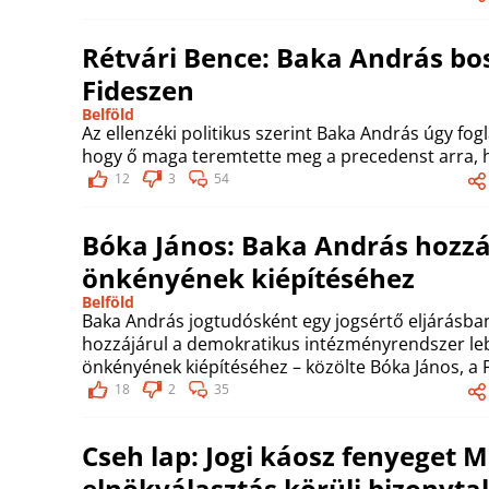
Rétvári Bence: Baka András bos
Fideszen
Belföld
Az ellenzéki politikus szerint Baka András úgy fogl
hogy ő maga teremtette meg a precedenst arra, hog
12
3
54
Bóka János: Baka András hozzá
önkényének kiépítéséhez
Belföld
Baka András jogtudósként egy jogsértő eljárásban 
hozzájárul a demokratikus intézményrendszer l
önkényének kiépítéséhez – közölte Bóka János, a F
18
2
35
Cseh lap: Jogi káosz fenyeget 
elnökválasztás körüli bizonyta