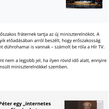
szakos fráternek tartja az új miniszterelnököt. A
gyik előadásában arról beszélt, hogy erőszakosság
nt dührohamai is vannak – számolt be róla a Hír TV.
 nem a legjobb jel, ha ilyen rövid idő alatt, ennyire
nsült miniszterelnökkel szemben.
Péter egy „internetes