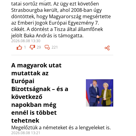
tatai sortűz miatt. Az ügy ezt követően
Strasbourgba került, ahol 2008-ban úgy
döntöttek, hogy Magyarország megsértette
az Emberi Jogok Európai Egyezmény 7.
cikkét. A döntést a Tisza által államfőnek
jelölt Baka András is támogatta.
2026.08.08 13:30
1
29
221
A magyarok utat
mutattak az
Európai
Bizottságnak – és a
következő
napokban még
ennél is többet
tehetnek
Megelőztük a németeket és a lengyeleket is.
2026.08.08 13:21