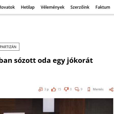
Rovatok
Hetilap
Vélemények
Szerzőink
Faktum
PARTIZÁN
ban sózott oda egy jókorát
3
p
15
0
9
Mentés