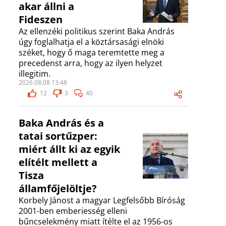
akar állni a
Fideszen
Az ellenzéki politikus szerint Baka András
úgy foglalhatja el a köztársasági elnöki
széket, hogy ő maga teremtette meg a
precedenst arra, hogy az ilyen helyzet
illegitim.
2026.08.08 13:48
12
3
40
Baka András és a
tatai sortűzper:
miért állt ki az egyik
elítélt mellett a
Tisza
államfőjelöltje?
Korbely Jánost a magyar Legfelsőbb Bíróság
2001-ben emberiesség elleni
bűncselekmény miatt ítélte el az 1956-os