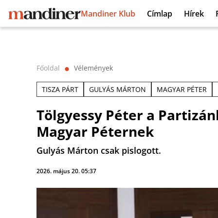
Mandiner Klub
Címlap
Hírek
Főoldal
Vélemények
⬤
TISZA PÁRT
GULYÁS MÁRTON
MAGYAR PÉTER
Tölgyessy Péter a Partizán
Magyar Péternek
Gulyás Márton csak pislogott.
2026. május 20. 05:37