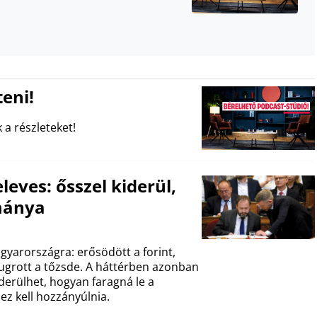
eni!
 a részleteket!
eves: ősszel kiderül,
mánya
gyarországra: erősödött a forint,
ugrott a tőzsde. A háttérben azonban
derülhet, hogyan faragná le a
ez kell hozzányúlnia.