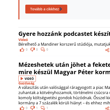
Tovább a cikkhez
Gyere hozzánk podcastet készít
Videó
Bérelhető a Mandiner korszerű stúdiója, mutatjuk
0
0
0
Mézeshetek után jöhet a feketel
mire készül Magyar Péter kor
VIDEÓ
Gazdaság
A választás után valósággal ráragyogott a piac Ma
zuhantak a kötvényhozamok, történelmi csúcsra 
komoly költségvetési gondok húzódnak. Ősszel ki
kormány a 7 százalék körüli hiányt – és ehhez mih
0
1
1