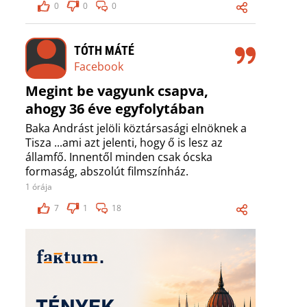
0
0
0
TÓTH MÁTÉ
Facebook
Megint be vagyunk csapva,
ahogy 36 éve egyfolytában
Baka Andrást jelöli köztársasági elnöknek a
Tisza ...ami azt jelenti, hogy ő is lesz az
államfő. Innentől minden csak ócska
formaság, abszolút filmszínház.
1 órája
7
1
18