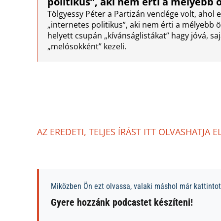
politikus”, aki nem érti a mélyebb
Tölgyessy Péter a Partizán vendége volt, ahol
„internetes politikus”, aki nem érti a mélyebb
helyett csupán „kívánságlistákat” hagy jóvá, sa
„melósokként” kezeli.
AZ EREDETI, TELJES ÍRÁST ITT OLVASHATJA E
Miközben Ön ezt olvassa, valaki máshol már kattintott
Gyere hozzánk podcastet készíteni!