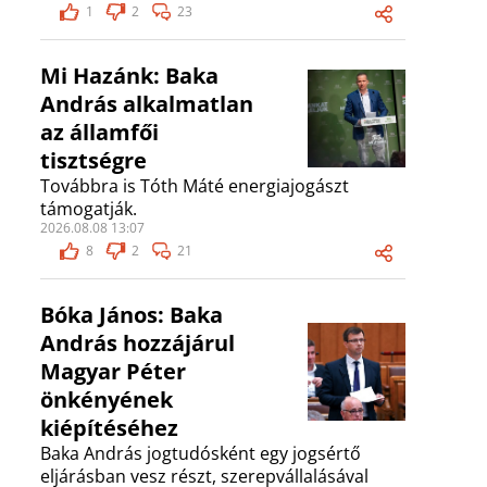
1
2
23
Mi Hazánk: Baka
András alkalmatlan
az államfői
tisztségre
Továbbra is Tóth Máté energiajogászt
támogatják.
2026.08.08 13:07
8
2
21
Bóka János: Baka
András hozzájárul
Magyar Péter
önkényének
kiépítéséhez
Baka András jogtudósként egy jogsértő
eljárásban vesz részt, szerepvállalásával