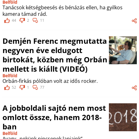
Belföld
Tanácsok kétségbeesés és bénázás ellen, ha gyilkos
kamera támad rád.
44
2
11
Demjén Ferenc megmutatta
negyven éve eldugott
birtokát, közben még Orbán
mellett is kiállt (VIDEÓ)
Belföld
Orbán-firkás pólóban volt az idős rocker.
52
1
77
A jobboldali sajtó nem most
omlott össze, hanem 2018-
ban
Belföld
Avagy „nekünk nincsenek lapjaink”.