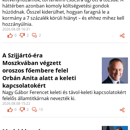
háttérben azonban komoly költségvetési gondok
húzódnak. Ősszel kiderülhet, hogyan faragná le a
kormány a 7 százalék körüli hiányt – és ehhez mihez kell
hozzányúlnia.
2026.08.08 16:31
0
2
2
A Szijjártó-éra
Moszkvában végzett
oroszos főembere felel
Orbán Anita alatt a keleti
kapcsolatokért
Nagy Gábor Ferencet keleti és távol-keleti kapcsolatokért
felelős államtitkárnak nevezték ki.
2026.08.08 15:22
0
2
15