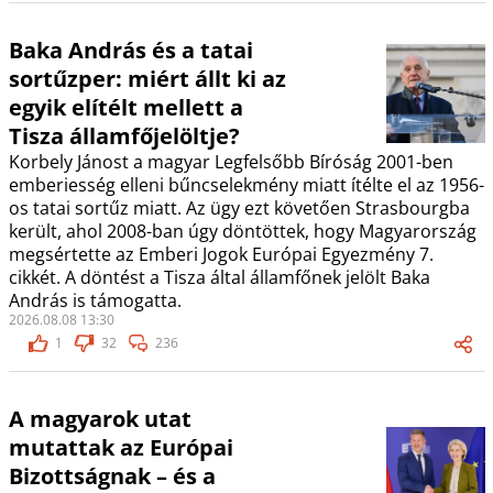
Baka András és a tatai
sortűzper: miért állt ki az
egyik elítélt mellett a
Tisza államfőjelöltje?
Korbely Jánost a magyar Legfelsőbb Bíróság 2001-ben
emberiesség elleni bűncselekmény miatt ítélte el az 1956-
os tatai sortűz miatt. Az ügy ezt követően Strasbourgba
került, ahol 2008-ban úgy döntöttek, hogy Magyarország
megsértette az Emberi Jogok Európai Egyezmény 7.
cikkét. A döntést a Tisza által államfőnek jelölt Baka
András is támogatta.
2026.08.08 13:30
1
32
236
A magyarok utat
mutattak az Európai
Bizottságnak – és a