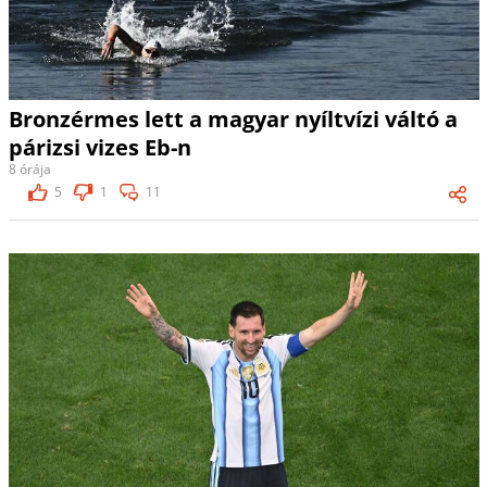
Bronzérmes lett a magyar nyíltvízi váltó a
párizsi vizes Eb-n
8 órája
5
1
11