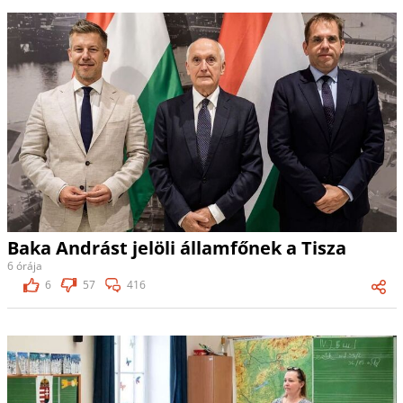
Baka Andrást jelöli államfőnek a Tisza
6 órája
6
57
416