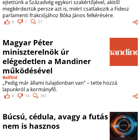
ejtettünk a Századvég egykori szakértőjével, akitől
megkérdeztük persze azt is, miért csatlakozik a Fidesz
parlamenti frakciójához Bóka János felkérésére.
6
1
27
Magyar Péter
miniszterelnök úr
elégedetlen a Mandiner
működésével
Belföld
„Pedig már állami tulajdonban van” – tette hozzá
lapunkról a kormányfő.
9
74
361
Búcsú, cédula, avagy a futás
nem is hasznos