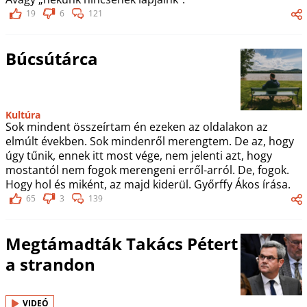
19
6
121
Búcsútárca
Kultúra
Sok mindent összeírtam én ezeken az oldalakon az
elmúlt években. Sok mindenről merengtem. De az, hogy
úgy tűnik, ennek itt most vége, nem jelenti azt, hogy
mostantól nem fogok merengeni erről-arról. De, fogok.
Hogy hol és miként, az majd kiderül. Győrffy Ákos írása.
65
3
139
Megtámadták Takács Pétert
a strandon
VIDEÓ