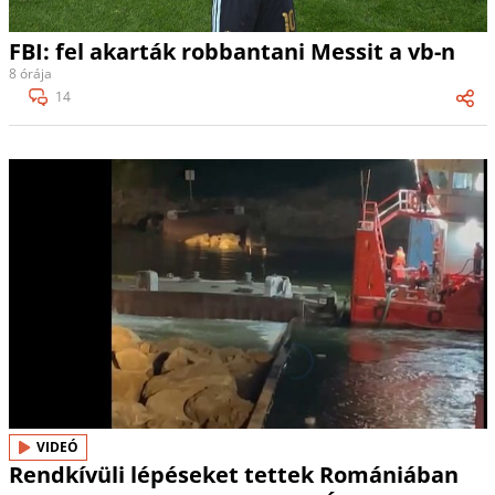
FBI: fel akarták robbantani Messit a vb-n
8 órája
14
VIDEÓ
Rendkívüli lépéseket tettek Romániában