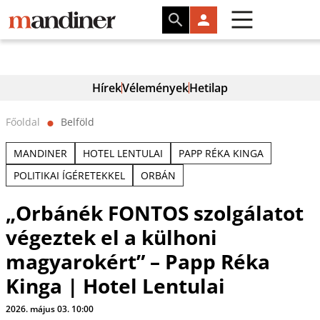
Hírek
Vélemények
Hetilap
Főoldal
Belföld
⬤
MANDINER
HOTEL LENTULAI
PAPP RÉKA KINGA
POLITIKAI ÍGÉRETEKKEL
ORBÁN
„Orbánék FONTOS szolgálatot
végeztek el a külhoni
magyarokért” – Papp Réka
Kinga | Hotel Lentulai
2026. május 03. 10:00