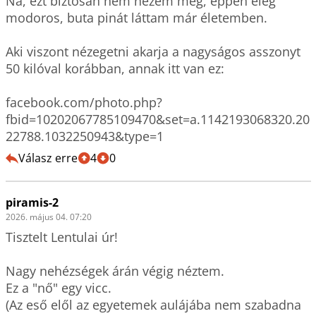
Na, ezt biztosan nem nézem meg, éppen elég 
modoros, buta pinát láttam már életemben.

Aki viszont nézegetni akarja a nagyságos asszonyt 
50 kilóval korábban, annak itt van ez:

facebook.com/photo.php?
fbid=10202067785109470&set=a.1142193068320.20
22788.1032250943&type=1
Válasz erre
4
0
piramis-2
2026. május 04. 07:20
Tisztelt Lentulai úr!

Nagy nehézségek árán végig néztem.

Ez a "nő" egy vicc. 

(Az eső elől az egyetemek aulájába nem szabadna 