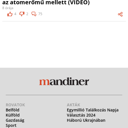
az atomerőmű mellett (VIDEÓ)
8 órája
4
2
75
ROVATOK
AKTÁK
Belföld
Egymillió Találkozás Napja
Külföld
Választás 2024
Gazdaság
Háború Ukrajnában
Sport