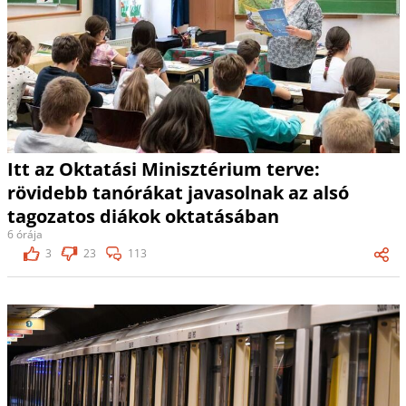
Itt az Oktatási Minisztérium terve:
rövidebb tanórákat javasolnak az alsó
tagozatos diákok oktatásában
6 órája
3
23
113