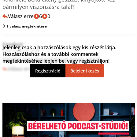
bármilyen viszonzásra talál?
Válasz erre
6
0
1 válasz megtekintése
Conduct
Jelenleg csak a hozzászólások egy kis részét látja.
2026. május 03. 22:46
Hozzászóláshoz és a további kommentek
Sándor nem fog stroke-ot kapni ugye?
megtekintéséhez lépjen be, vagy regisztráljon!
Válasz erre
0
0
Regisztráció
Bejelentkezés