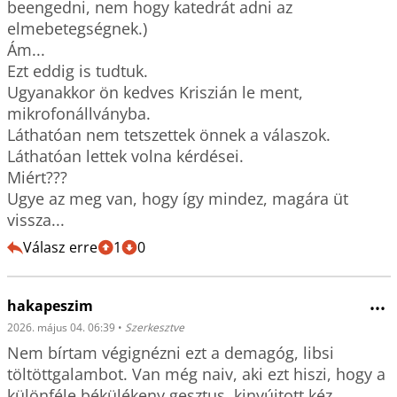
beengedni, nem hogy katedrát adni az 
elmebetegségnek.)

Ám...

Ezt eddig is tudtuk.

Ugyanakkor ön kedves Kriszián le ment, 
mikrofonállványba.

Láthatóan nem tetszettek önnek a válaszok.

Láthatóan lettek volna kérdései.

Miért???

Ugye az meg van, hogy így mindez, magára üt 
vissza...
Válasz erre
1
0
hakapeszim
•••
2026. május 04. 06:39
•
Szerkesztve
Nem bírtam végignézni ezt a demagóg, libsi 
töltöttgalambot. Van még naiv, aki ezt hiszi, hogy a 
különféle békülékeny gesztus, kinyújtott kéz 