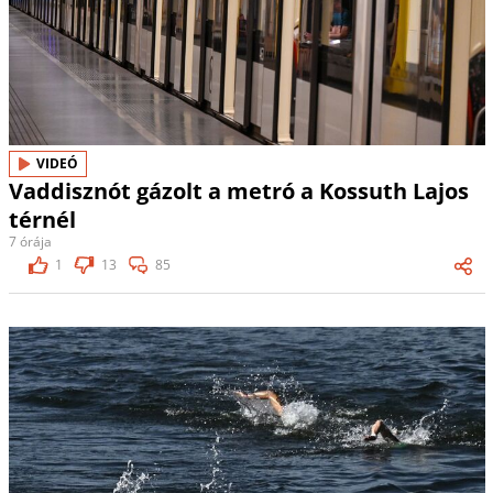
VIDEÓ
Vaddisznót gázolt a metró a Kossuth Lajos
térnél
7 órája
1
13
85