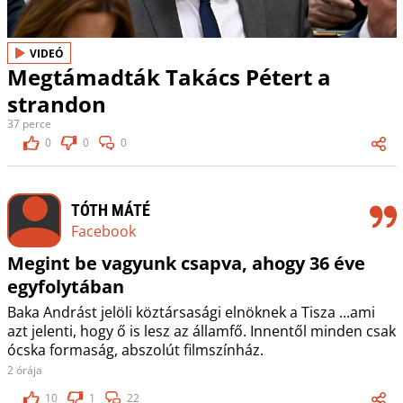
VIDEÓ
Megtámadták Takács Pétert a
strandon
37 perce
0
0
0
TÓTH MÁTÉ
Facebook
Megint be vagyunk csapva, ahogy 36 éve
egyfolytában
Baka Andrást jelöli köztársasági elnöknek a Tisza ...ami
azt jelenti, hogy ő is lesz az államfő. Innentől minden csak
ócska formaság, abszolút filmszínház.
2 órája
10
1
22