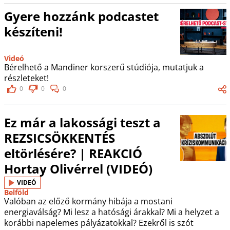
Gyere hozzánk podcastet
készíteni!
Videó
Bérelhető a Mandiner korszerű stúdiója, mutatjuk a
részleteket!
0
0
0
Ez már a lakossági teszt a
REZSICSÖKKENTÉS
eltörlésére? | REAKCIÓ
Hortay Olivérrel (VIDEÓ)
VIDEÓ
Belföld
Valóban az előző kormány hibája a mostani
energiaválság? Mi lesz a hatósági árakkal? Mi a helyzet a
korábbi napelemes pályázatokkal? Ezekről is szót