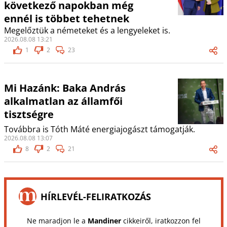
következő napokban még
ennél is többet tehetnek
Megelőztük a németeket és a lengyeleket is.
2026.08.08 13:21
1
2
23
Mi Hazánk: Baka András
alkalmatlan az államfői
tisztségre
Továbbra is Tóth Máté energiajogászt támogatják.
2026.08.08 13:07
8
2
21
HÍRLEVÉL-FELIRATKOZÁS
Ne maradjon le a
Mandiner
cikkeiről, iratkozzon fel