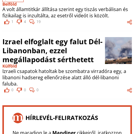
Belföld
A volt államtitkár állítása szerint egy tiszás verbálisan és
fizikailag is inzultálta, az esetről videót is közölt.
1
4
19
Izrael elfoglalt egy falut Dél-
Libanonban, ezzel
megállapodást sérthetett
Külföld
Izraeli csapatok hatoltak be szombatra virradóra egy, a
libanoni hadsereg ellenőrzése alatt álló dél-libanoni
faluba.
0
0
0
HÍRLEVÉL-FELIRATKOZÁS
Ne maradjon le a
Mandiner
cikkeiről, iratkozzon