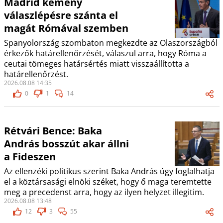
Madrid kemény
válaszlépésre szánta el
magát Rómával szemben
Spanyolország szombaton megkezdte az Olaszországból
érkezők határellenőrzését, válaszul arra, hogy Róma a
ceutai tömeges határsértés miatt visszaállította a
határellenőrzést.
2026.08.08 14:35
0
1
14
Rétvári Bence: Baka
András bosszút akar állni
a Fideszen
Az ellenzéki politikus szerint Baka András úgy foglalhatja
el a köztársasági elnöki széket, hogy ő maga teremtette
meg a precedenst arra, hogy az ilyen helyzet illegitim.
2026.08.08 13:48
12
3
55