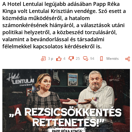
A Hotel Lentulai legújabb adásában Papp Réka
Kinga volt Lentulai Krisztián vendége. Szó esett a
közmédia működéséről, a hatalom
számonkérésének hiányáról, a választások utáni
politikai helyzetről, a közbeszéd torzulásáról,
valamint a bevándorlással és társadalmi
félelmekkel kapcsolatos kérdésekről is.
3
p
4
25
94
Mentés