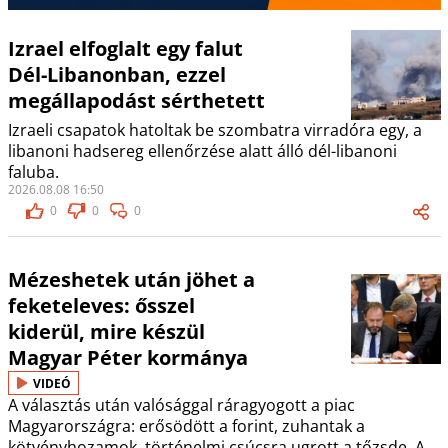
Izrael elfoglalt egy falut
Dél-Libanonban, ezzel
megállapodást sérthetett
Izraeli csapatok hatoltak be szombatra virradóra egy, a
libanoni hadsereg ellenőrzése alatt álló dél-libanoni
faluba.
2026.08.08 16:50
0
0
0
Mézeshetek után jöhet a
feketeleves: ősszel
kiderül, mire készül
Magyar Péter kormánya
VIDEÓ
A választás után valósággal ráragyogott a piac
Magyarországra: erősödött a forint, zuhantak a
kötvényhozamok, történelmi csúcsra ugrott a tőzsde. A