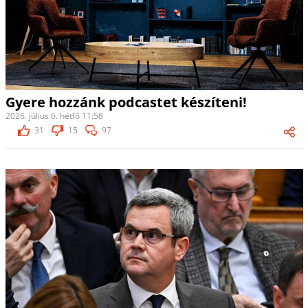
Gyere hozzánk podcastet készíteni!
2026. július 6. hétfő 11:58
31
15
97