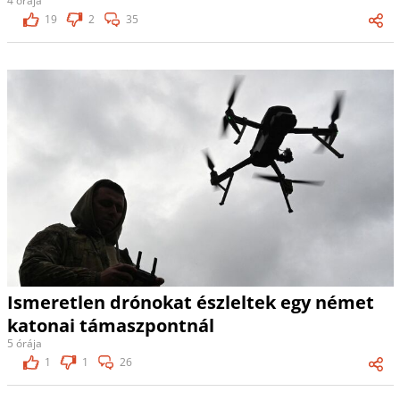
4 órája
19
2
35
Ismeretlen drónokat észleltek egy német
katonai támaszpontnál
5 órája
1
1
26