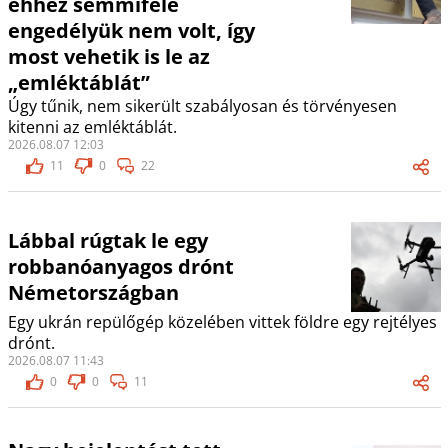
ehhez semmiféle
engedélyük nem volt, így
most vehetik is le az
„emléktáblát”
Úgy tűnik, nem sikerült szabályosan és törvényesen
kitenni az emléktáblát.
2026.08.07 12:03
11
0
22
Lábbal rúgtak le egy
robbanóanyagos drónt
Németországban
Egy ukrán repülőgép közelében vittek földre egy rejtélyes
drónt.
2026.08.07 11:43
0
0
11