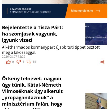
Bejelentette a Tisza Párt:
ha szomjasak vagyunk,
igyunk vizet!
A kétharmados kormánypárt újabb tuti tippet osztott
meg a lakossággal.
2026.08.07 12:22
0
4
15
Örkény felnevet: nagyon
úgy tűnik, Kátai-Németh
Vilmoséknak úgy sikerült
„propagandázniuk” a
minisztérium falán, hogy