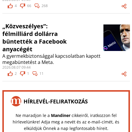
4
66
268
„Közveszélyes”:
félmilliárd dollárra
büntették a Facebook
anyacégét
A gyermekbiztonsággal kapcsolatban kapott
megabüntetést a Meta.
2026.08.07 09:44
2
1
11
HÍRLEVÉL-FELIRATKOZÁS
Ne maradjon le a
Mandiner
cikkeiről, iratkozzon fel
hírlevelünkre! Adja meg a nevét és az e-mail-címét, és
elküldjük Önnek a nap legfontosabb híreit.