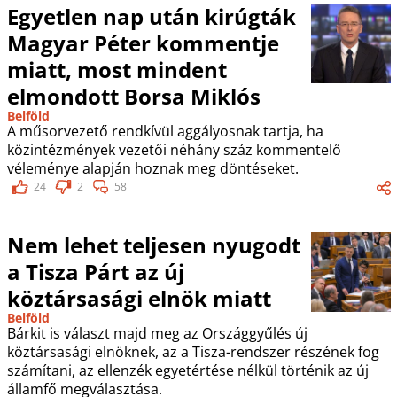
Egyetlen nap után kirúgták
Magyar Péter kommentje
miatt, most mindent
elmondott Borsa Miklós
Belföld
A műsorvezető rendkívül aggályosnak tartja, ha
közintézmények vezetői néhány száz kommentelő
véleménye alapján hoznak meg döntéseket.
24
2
58
Nem lehet teljesen nyugodt
a Tisza Párt az új
köztársasági elnök miatt
Belföld
Bárkit is választ majd meg az Országgyűlés új
köztársasági elnöknek, az a Tisza-rendszer részének fog
számítani, az ellenzék egyetértése nélkül történik az új
államfő megválasztása.