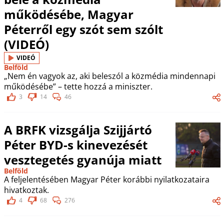
működésébe, Magyar
Péterről egy szót sem szólt
(VIDEÓ)
VIDEÓ
Belföld
„Nem én vagyok az, aki beleszól a közmédia mindennapi
működésébe” – tette hozzá a miniszter.
3
14
46
A BRFK vizsgálja Szijjártó
Péter BYD-s kinevezését
vesztegetés gyanúja miatt
Belföld
A feljelentésében Magyar Péter korábbi nyilatkozataira
hivatkoztak.
4
68
276