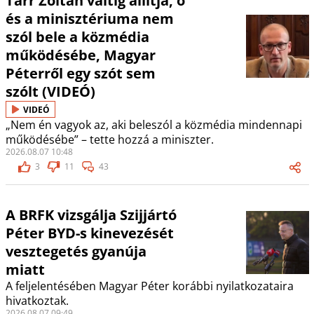
Tarr Zoltán váltig állítja, ő
és a minisztériuma nem
szól bele a közmédia
működésébe, Magyar
Péterről egy szót sem
szólt (VIDEÓ)
VIDEÓ
„Nem én vagyok az, aki beleszól a közmédia mindennapi
működésébe” – tette hozzá a miniszter.
2026.08.07 10:48
3
11
43
A BRFK vizsgálja Szijjártó
Péter BYD-s kinevezését
vesztegetés gyanúja
miatt
A feljelentésében Magyar Péter korábbi nyilatkozataira
hivatkoztak.
2026.08.07 09:49