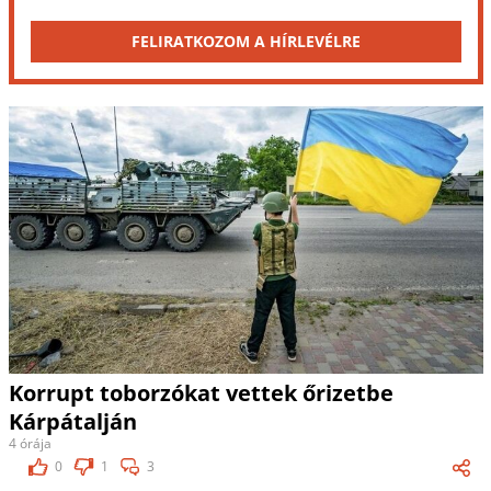
FELIRATKOZOM A HÍRLEVÉLRE
Korrupt toborzókat vettek őrizetbe
Kárpátalján
4 órája
0
1
3