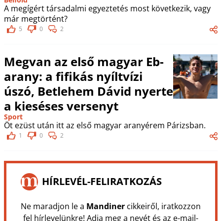
A megígért társadalmi egyeztetés most következik, vagy
már megtörtént?
5
0
2
Megvan az első magyar Eb-
arany: a fifikás nyíltvízi
úszó, Betlehem Dávid nyerte
a kieséses versenyt
Sport
Öt ezüst után itt az első magyar aranyérem Párizsban.
1
0
2
HÍRLEVÉL-FELIRATKOZÁS
Ne maradjon le a
Mandiner
cikkeiről, iratkozzon
fel hírlevelünkre! Adja meg a nevét és az e-mail-