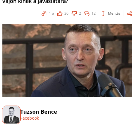
vajon kinek a javaslatára?
1
p
30
2
12
Mentés
Tuzson Bence
Facebook