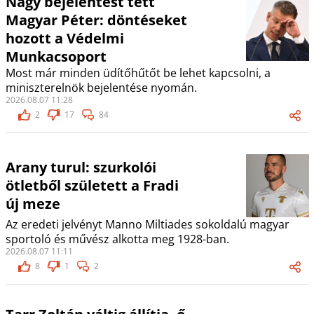
Nagy bejelentést tett
Magyar Péter: döntéseket
hozott a Védelmi
Munkacsoport
Most már minden üdítőhűtőt be lehet kapcsolni, a
miniszterelnök bejelentése nyomán.
2026.08.07 11:28
2
17
84
Arany turul: szurkolói
ötletből született a Fradi
új meze
Az eredeti jelvényt Manno Miltiades sokoldalú magyar
sportoló és művész alkotta meg 1928-ban.
2026.08.07 11:11
8
1
2