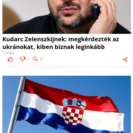
Kudarc Zelenszkijnek: megkérdezték az
ukránokat, kiben bíznak leginkább
5 órája
1
1
27