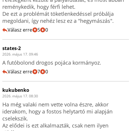
reménykedik, hogy férfi lehet.

De ezt a problémát töketlenkedéssel próbálja 
megoldani, így nehéz lesz ez a "hegymászás".
Válasz erre
5
0
states-2
2026. május 17. 09:46
A futóbolond drogos pojáca kormányoz.
Válasz erre
7
0
kukubenko
2026. május 17. 08:30
Ha még valaki nem vette volna észre, akkor 
iderakom, hogy a fostos helytartó mi alapján 
cselekszik.

Az elődei is ezt alkalmazták, csak nem ilyen 