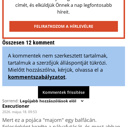
címét, és elküldjük Önnek a nap legfontosabb
híreit.
FELIRATKOZOM A HÍRLEVÉLRE
Összesen 12 komment
A kommentek nem szerkesztett tartalmak,
tartalmuk a szerzőjük álláspontját tükrözi.
Mielőtt hozzászólna, kérjük, olvassa el a
kommentszabályzatot
.
Kommentek frissítése
Sorrend:
Executioner
2026. május 18. 09:53
Mert ez a pojáca "majom" egy balfácán.

Feleségként kezdte a pályafutását, és most abban 