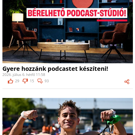
Gyere hozzánk podcastet készíteni!
2026. július 6. hétfő 11:58
29
15
93