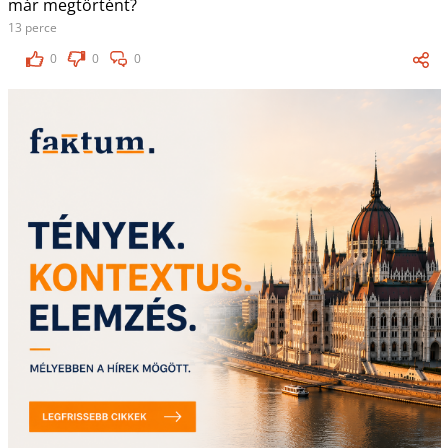
már megtörtént?
13 perce
0
0
0