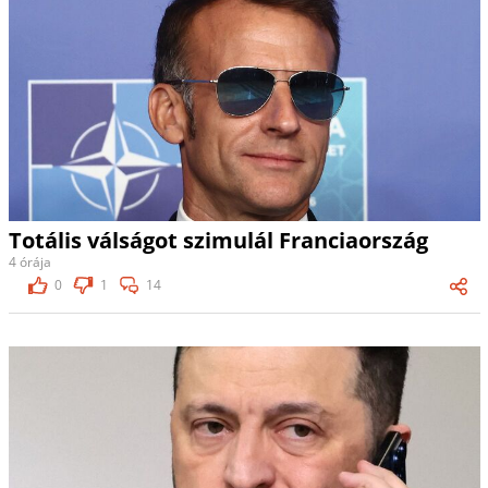
Totális válságot szimulál Franciaország
4 órája
0
1
14