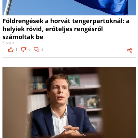
Földrengések a horvát tengerpartoknál: a
helyiek rövid, erőteljes rengésről
számoltak be
5 órája
1
0
2