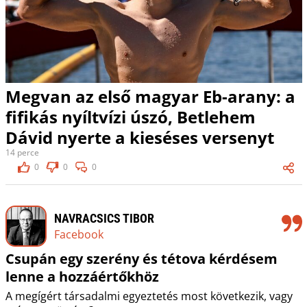
Megvan az első magyar Eb-arany: a
fifikás nyíltvízi úszó, Betlehem
Dávid nyerte a kieséses versenyt
14 perce
0
0
0
NAVRACSICS TIBOR
Facebook
Csupán egy szerény és tétova kérdésem
lenne a hozzáértőkhöz
A megígért társadalmi egyeztetés most következik, vagy