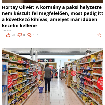
Hortay Olivér: A kormány a paksi helyzetre
nem készült fel megfelelően, most pedig itt
a következő kihívás, amelyet már időben
kezelni kellene
5 órája
20
0
107