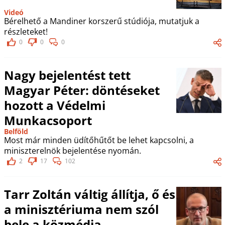
Videó
Bérelhető a Mandiner korszerű stúdiója, mutatjuk a
részleteket!
0
0
0
Nagy bejelentést tett
Magyar Péter: döntéseket
hozott a Védelmi
Munkacsoport
Belföld
Most már minden üdítőhűtőt be lehet kapcsolni, a
miniszterelnök bejelentése nyomán.
2
17
102
Tarr Zoltán váltig állítja, ő és
a minisztériuma nem szól
bele a közmédia