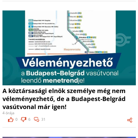
A köztársasági elnök személye még nem
véleményezhető, de a Budapest-Belgrád
vasútvonal már igen!
4 órája
0
6
31