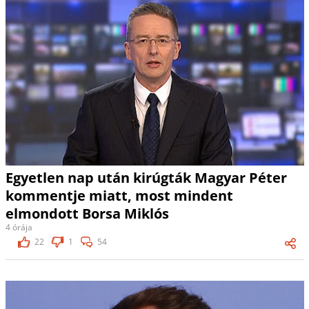
Egyetlen nap után kirúgták Magyar Péter
kommentje miatt, most mindent
elmondott Borsa Miklós
4 órája
22
1
54