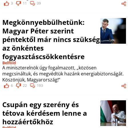
3
11
39
Megkönnyebbülhetünk:
Magyar Péter szerint
péntektől már nincs szükség
az önkéntes
fogyasztáscsökkentésre
Belföld
A miniszterelnök úgy fogalmazott, „közösen
megcsináltuk, és megvédtük hazánk energiabiztonságát.
Köszönjük, Magyarország!”
6
22
193
Csupán egy szerény és
tétova kérdésem lenne a
hozzáértőkhöz
Belföld