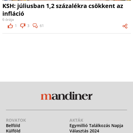
KSH: júliusban 1,2 százalékra csökkent az
infláció
6 órája
1
3
61
ROVATOK
AKTÁK
Belföld
Egymillió Találkozás Napja
Külföld
Választás 2024