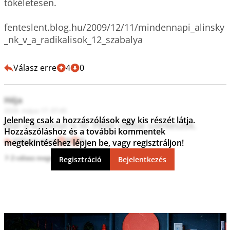
tökéletesen.

fenteslent.blog.hu/2009/12/11/mindennapi_alinsky
_nk_v_a_radikalisok_12_szabalya

Válasz erre
4
0
Héja
2026. május 17. 07:45
Jelenleg csak a hozzászólások egy kis részét látja.
Már a közlönyt is M. Péter idiótái szerkesztik.
Hozzászóláshoz és a további kommentek
Válasz erre
8
0
megtekintéséhez lépjen be, vagy regisztráljon!
2 válasz megtekintése
Regisztráció
Bejelentkezés