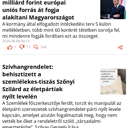
milliárd forint európai
uniós forrás át fogja
alakítani Magyarországot
A kormány által elfogadott intézkedési terv 5 külön
mellékletben, több mint 60 konkrét tételben sorolja fel,
mi mindenre fogják fordítani ezt az összeget.
2026.08.08 04:13
1
17
104
Szívhangrendelet:
behisztizett a
szemlélekes-tiszás Szőnyi
Szilárd az életpártiak
nyílt levelén
A Szemlélek főszerkesztője ferdít, torzít és manipulál az
életpárti szervezetek szívhangrendelet-párti nyílt levele
kapcsán, amelyet azután fogalmaztak meg, hogy nem
vették be őket a rendeletről szóló „társadalmi
egyeztetésbe”. Szilvay Gergely írása.