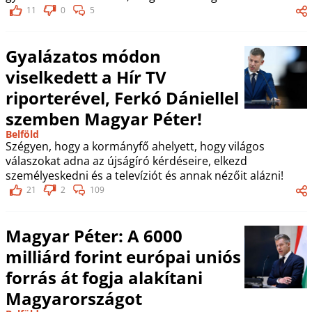
11
0
5
Gyalázatos módon
viselkedett a Hír TV
riporterével, Ferkó Dániellel
szemben Magyar Péter!
Belföld
Szégyen, hogy a kormányfő ahelyett, hogy világos
válaszokat adna az újságíró kérdéseire, elkezd
személyeskedni és a televíziót és annak nézőit alázni!
21
2
109
Magyar Péter: A 6000
milliárd forint európai uniós
forrás át fogja alakítani
Magyarországot