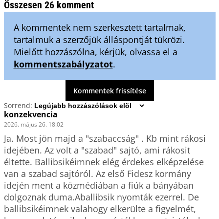
Összesen 26 komment
A kommentek nem szerkesztett tartalmak,
tartalmuk a szerzőjük álláspontját tükrözi.
Mielőtt hozzászólna, kérjük, olvassa el a
kommentszabályzatot
.
Kommentek frissítése
Sorrend:
konzekvencia
2026. május 26. 18:02
Ja. Most jön majd a "szabaccság" . Kb mint rákosi 
idejében. Az volt a "szabad" sajtó, ami rákosit 
éltette. Ballibsikéimnek elég érdekes elképzelése 
van a szabad sajtóról. Az első Fidesz kormány 
idején ment a közmédiában a fiúk a bányában 
dolgoznak duma.Aballibsik nyomták ezerrel. De 
ballibsikéimnek valahogy elkerülte a figyelmét, 