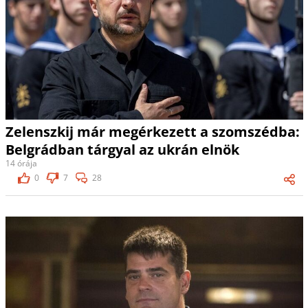
Zelenszkij már megérkezett a szomszédba:
Belgrádban tárgyal az ukrán elnök
14 órája
0
7
28