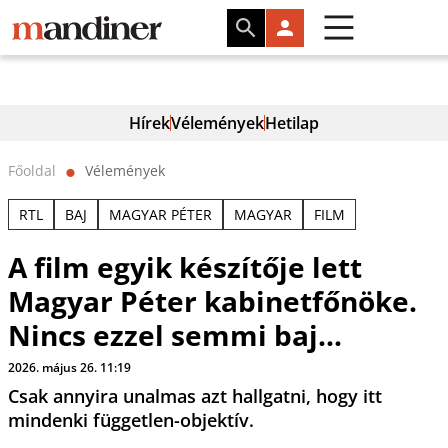
Hírek
Vélemények
Hetilap
Főoldal
Vélemények
⬤
RTL
BAJ
MAGYAR PÉTER
MAGYAR
FILM
A film egyik készítője lett
Magyar Péter kabinetfőnöke.
Nincs ezzel semmi baj...
2026. május 26. 11:19
Csak annyira unalmas azt hallgatni, hogy itt
mindenki független-objektív.