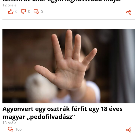
12 órája
6
0
5
Agyonvert egy osztrák férfit egy 18 éves
magyar „pedofilvadász”
13 órája
106