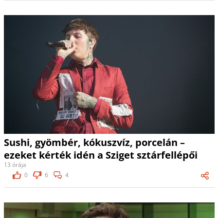
Sushi, gyömbér, kókuszvíz, porcelán –
ezeket kérték idén a Sziget sztárfellépői
13 órája
0
6
4