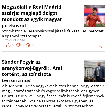
Megszólalt a Real Madrid
sztárja: meglepő dolgot
mondott az egyik magyar
játékosról
Szombaton a Ferencvárossal játszik felkészülési meccset
a spanyol sztárcsapat.
2026.08.08 07:44
0
0
0
Sándor Fegyir az
aranykonvoj-ügyről: „Ami
történt, az színtiszta
terrorizmus”
A budapesti ukrán nagykövet biztos benne, hogy lesznek
még „letartóztatások és vagyonelkobzások” az ügyben.
De azt is tudni véli, hogy ősszel már kedvező fejlemények
történhetnek Ukrajna EU-csatlakozása ügyében, és
reméli, hogy Magyarország végül „jó szomszédhoz