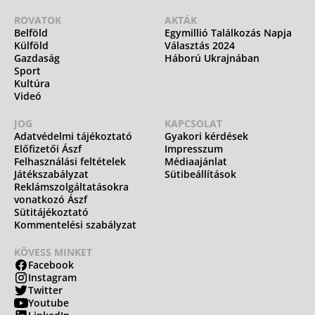
ROVATOK
AKTÁK
Belföld
Egymillió Találkozás Napja
Külföld
Választás 2024
Gazdaság
Háború Ukrajnában
Sport
Kultúra
Videó
JOG
KAPCSOLAT
Adatvédelmi tájékoztató
Gyakori kérdések
Előfizetői Ászf
Impresszum
Felhasználási feltételek
Médiaajánlat
Játékszabályzat
Sütibeállítások
Reklámszolgáltatásokra
vonatkozó Ászf
Sütitájékoztató
Kommentelési szabályzat
KÖVESS MINKET
Facebook
Instagram
Twitter
Youtube