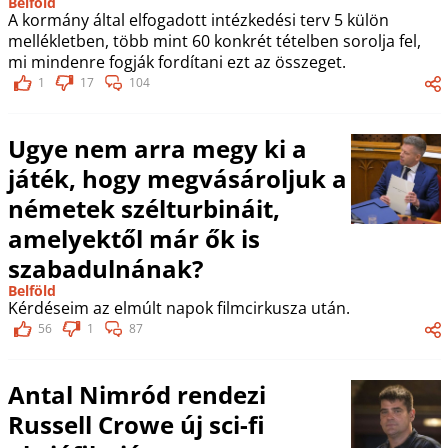
Belföld
A kormány által elfogadott intézkedési terv 5 külön
mellékletben, több mint 60 konkrét tételben sorolja fel,
mi mindenre fogják fordítani ezt az összeget.
1
17
104
Ugye nem arra megy ki a
játék, hogy megvásároljuk a
németek szélturbináit,
amelyektől már ők is
szabadulnának?
Belföld
Kérdéseim az elmúlt napok filmcirkusza után.
56
1
87
Antal Nimród rendezi
Russell Crowe új sci-fi