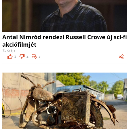
Antal Nimród rendezi Russell Crowe új sci-fi
akciófilmjét
15 órája
3
2
3