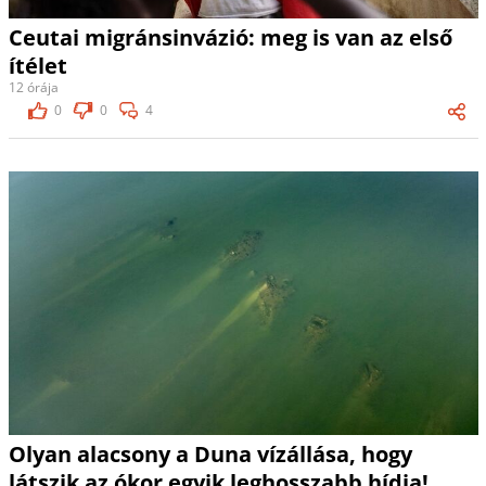
Ceutai migránsinvázió: meg is van az első
ítélet
12 órája
0
0
4
Olyan alacsony a Duna vízállása, hogy
látszik az ókor egyik leghosszabb hídja!