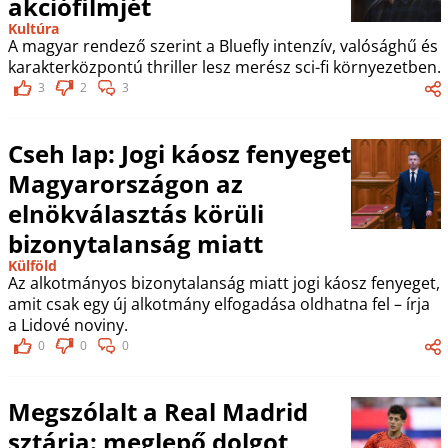
akciófilmjét
Kultúra
A magyar rendező szerint a Bluefly intenzív, valósághű és
karakterközpontú thriller lesz merész sci-fi környezetben.
3
2
3
Cseh lap: Jogi káosz fenyeget
Magyarországon az
elnökválasztás körüli
bizonytalanság miatt
Külföld
Az alkotmányos bizonytalanság miatt jogi káosz fenyeget,
amit csak egy új alkotmány elfogadása oldhatna fel – írja
a Lidové noviny.
0
0
0
Megszólalt a Real Madrid
sztárja: meglepő dolgot