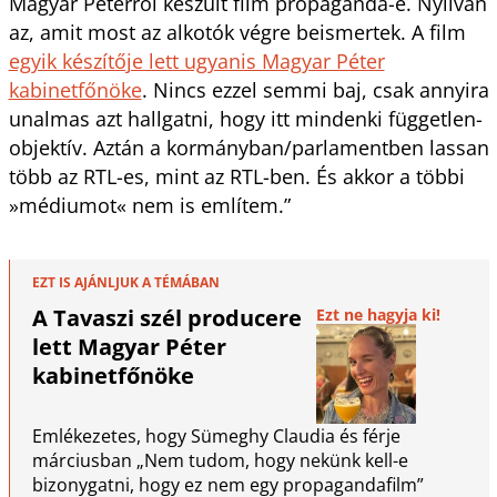
Magyar Péterről készült film propaganda-e. Nyilván
az, amit most az alkotók végre beismertek. A film
egyik készítője lett ugyanis Magyar Péter
kabinetfőnöke
. Nincs ezzel semmi baj, csak annyira
unalmas azt hallgatni, hogy itt mindenki független-
objektív. Aztán a kormányban/parlamentben lassan
több az RTL-es, mint az RTL-ben. És akkor a többi
»médiumot« nem is említem.”
EZT IS AJÁNLJUK A TÉMÁBAN
A Tavaszi szél producere
Ezt ne hagyja ki!
lett Magyar Péter
kabinetfőnöke
Emlékezetes, hogy Sümeghy Claudia és férje
márciusban „Nem tudom, hogy nekünk kell-e
bizonygatni, hogy ez nem egy propagandafilm”