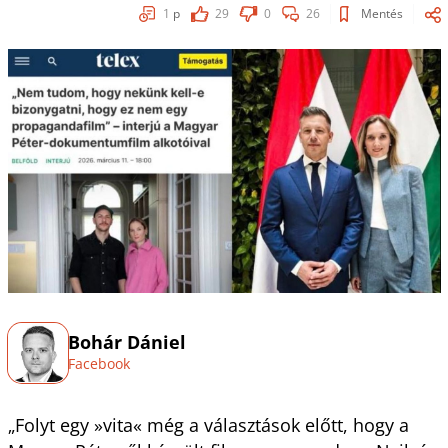
1
p
29
0
26
Mentés
Bohár Dániel
Facebook
„Folyt egy »vita« még a választások előtt, hogy a