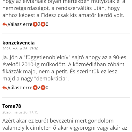
hogy az elvtársaik olyan mértékben mutyizták el a 
nemzetgazdaságot, a rendszerváltás után, hogy 
ahhoz képest a Fidesz csak kis amatőr kezdő volt.
Válasz erre
2
0
konzekvencia
2026. május 26. 17:30
Ja. Jön a "függetlenobjektív" sajtó ahogy az a 90-es 
évektől 2010-ig működött. A közmédiában zóbánt 
fikázzák majd, nem a petit. És szerintük ez lesz 
majd a nagy "demokrácia".
Válasz erre
2
0
Toma78
2026. május 26. 17:15
Azért akar ez Eurót bevezetni mert gondolom 
valamelyik címleten ő akar vigyorogni vagy akár az 