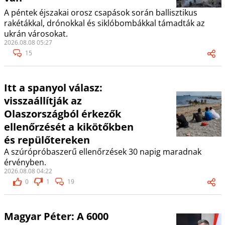
A péntek éjszakai orosz csapások során ballisztikus
rakétákkal, drónokkal és siklóbombákkal támadták az
ukrán városokat.
2026.08.08 05:27
15
Itt a spanyol válasz:
visszaállítják az
Olaszországból érkezők
ellenőrzését a kikötőkben
és repülőtereken
A szúrópróbaszerű ellenőrzések 30 napig maradnak
érvényben.
2026.08.08 04:22
0
1
19
Magyar Péter: A 6000