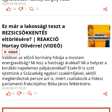
2026.08.08 04:00
24
1
73
Ez már a lakossági teszt a
REZSICSÖKKENTÉS
eltörlésére? | REAKCIÓ
Hortay Olivérrel (VIDEÓ)
VIDEÓ
Valóban az előző kormány hibája a mostani
energiaválság? Mi lesz a hatósági árakkal? Mi a helyzet a
korábbi napelemes pályázatokkal? Ezekről is szót
ejtettünk a Századvég egykori szakértőjével, akitől
megkérdeztük persze azt is, miért csatlakozik a Fidesz
parlamenti frakciójához Bóka János felkérésére.
2026.08.07 19:26
6
0
17