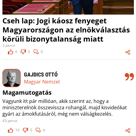
Cseh lap: Jogi káosz fenyeget
Magyarországon az elnökválasztás
körüli bizonytalanság miatt
3 perce
0
0
0
GAJDICS OTTÓ
Magyar Nemzet
Magamutogatás
Vagyunk itt pár millióan, akik szerint az, hogy a
miniszterelnök összevissza rohangál, majd kisvideókat
gyárt az ámokfutásáról, még nem válságkezelés.
43 perce
10
0
4