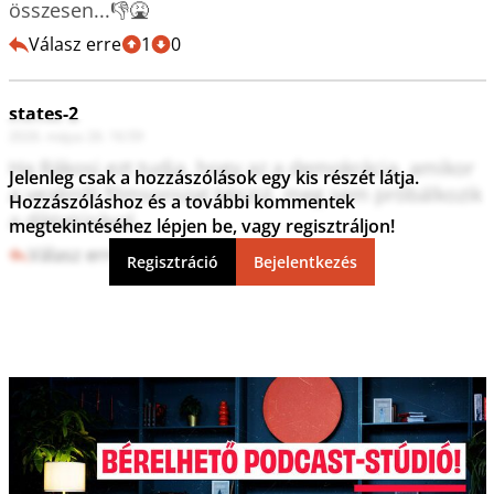
összesen...👎🤮
Válasz erre
1
0
states-2
2026. május 26. 16:59
Ha Rákosi ezt tudja, hogy az a demokrácia, amikor 
Jelenleg csak a hozzászólások egy kis részét látja.
a vezérről filmsorozat készül, meg sem próbálkozik 
Hozzászóláshoz és a további kommentek
a diktatúrával.
megtekintéséhez lépjen be, vagy regisztráljon!
Válasz erre
1
0
Regisztráció
Bejelentkezés