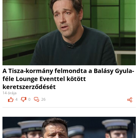
A Tisza-kormány felmondta a Balásy Gyula-
féle Lounge Eventtel kötött
keretszerződését
14 órája
4
0
26