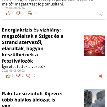
méltó” magatartást fog tanúsítani.
2026.08.08 06:16
3
36
81
Energiakrízis és vízhiány:
megszólaltak a Sziget és a
Strand szervezői,
elárulták, hogyan
készülhetnek a
fesztiválozók
Ígéretet tettek a vezetők.
2026.08.08 06:03
0
2
10
Rakétaeső zúdult Kijevre:
több halálos áldozat is
van