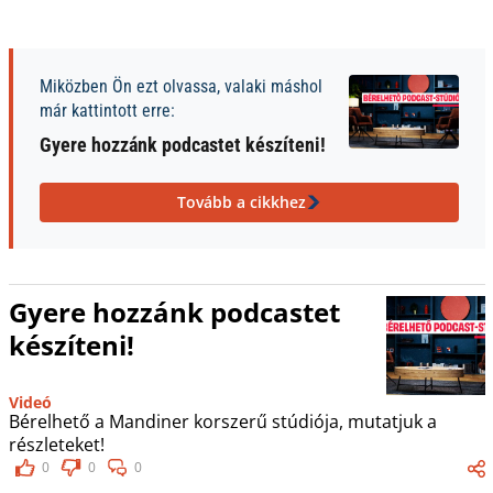
Miközben Ön ezt olvassa, valaki máshol
már kattintott erre:
Gyere hozzánk podcastet készíteni!
Tovább a cikkhez
Gyere hozzánk podcastet
készíteni!
Videó
Bérelhető a Mandiner korszerű stúdiója, mutatjuk a
részleteket!
0
0
0