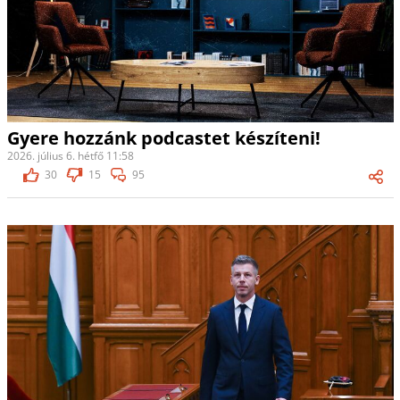
Gyere hozzánk podcastet készíteni!
2026. július 6. hétfő 11:58
30
15
95