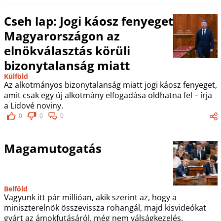
Cseh lap: Jogi káosz fenyeget
Magyarországon az
elnökválasztás körüli
bizonytalanság miatt
Külföld
Az alkotmányos bizonytalanság miatt jogi káosz fenyeget,
amit csak egy új alkotmány elfogadása oldhatna fel – írja
a Lidové noviny.
0
0
0
Magamutogatás
Belföld
Vagyunk itt pár millióan, akik szerint az, hogy a
miniszterelnök összevissza rohangál, majd kisvideókat
gyárt az ámokfutásáról, még nem válságkezelés.