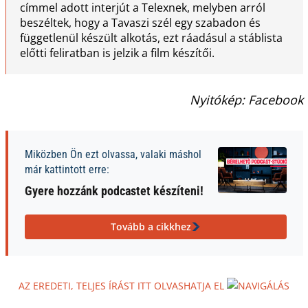
címmel adott interjút a Telexnek, melyben arról
beszéltek, hogy a Tavaszi szél egy szabadon és
függetlenül készült alkotás, ezt ráadásul a stáblista
előtti feliratban is jelzik a film készítői.
Nyitókép: Facebook
Miközben Ön ezt olvassa, valaki máshol
már kattintott erre:
Gyere hozzánk podcastet készíteni!
Tovább a cikkhez
AZ EREDETI, TELJES ÍRÁST ITT OLVASHATJA EL