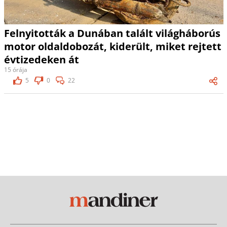
Felnyitották a Dunában talált világháborús
motor oldaldobozát, kiderült, miket rejtett
évtizedeken át
15 órája
5
0
22