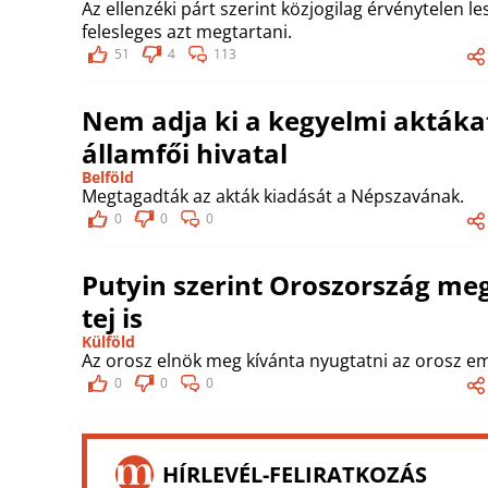
Az ellenzéki párt szerint közjogilag érvénytelen le
felesleges azt megtartani.
51
4
113
Nem adja ki a kegyelmi aktákat
államfői hivatal
Belföld
Megtagadták az akták kiadását a Népszavának.
0
0
0
Putyin szerint Oroszország meg
tej is
Külföld
Az orosz elnök meg kívánta nyugtatni az orosz e
0
0
0
HÍRLEVÉL-FELIRATKOZÁS