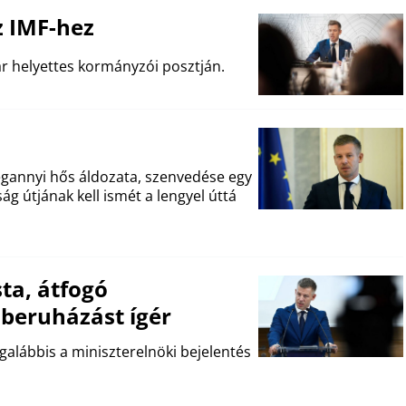
z IMF-hez
r helyettes kormányzói posztján.
gannyi hős áldozata, szenvedése egy
g útjának kell ismét a lengyel úttá
ta, átfogó
k beruházást ígér
egalábbis a miniszterelnöki bejelentés