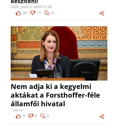
készíteni!
2026. július 6. hétfő 11:58
28
15
91
Nem adja ki a kegyelmi
aktákat a Forsthoffer-féle
államfői hivatal
1 perce
0
0
0