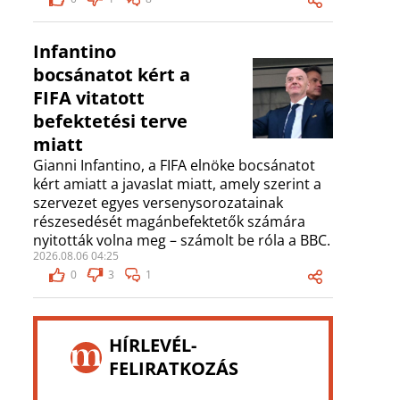
Infantino
bocsánatot kért a
FIFA vitatott
befektetési terve
miatt
Gianni Infantino, a FIFA elnöke bocsánatot
kért amiatt a javaslat miatt, amely szerint a
szervezet egyes versenysorozatainak
részesedését magánbefektetők számára
nyitották volna meg – számolt be róla a BBC.
2026.08.06 04:25
0
3
1
HÍRLEVÉL-
FELIRATKOZÁS