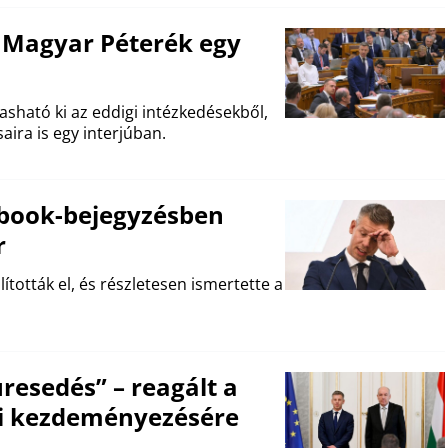
 Magyar Péterék egy
asható ki az eddigi intézkedésekből,
aira is egy interjúban.
book-bejegyzésben
r
ították el, és részletesen ismertette a
üresedés” – reagált a
ási kezdeményezésére