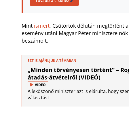
Tovább a cikkhez
Mint
ismert
, Csütörtök délután megtörtént a 
esemény utáni Magyar Péter miniszterelnök sa
beszámolt.
EZT IS AJÁNLJUK A TÉMÁBAN
„Minden törvényesen történt” – Rog
átadás-átvételről (VIDEÓ)
VIDEÓ
A leköszönő miniszter azt is elárulta, hogy szer
választást.