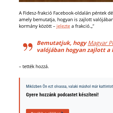
A Fidesz-frakció Facebook-oldalán péntek dél
amely bemutatja, hogyan is zajlott valójában
kormány között –
jelezte
a frakció.„”
Bemutatjuk, hogy
Magyar P
valójában hogyan zajlott a
– tették hozzá.
Miközben Ön ezt olvassa, valaki máshol már kattintott
Gyere hozzánk podcastet készíteni!