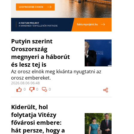
Putyin szerint
Oroszország
megnyeri a háborút
és lesz tej is
Az orosz elnök meg kívánta nyugtatni az
orosz embereket.
2026.08.06 06:48
0
0
0
Kiderült, hol
folytatja Vitézy
fővárosi embere:
hát persze, hogy a