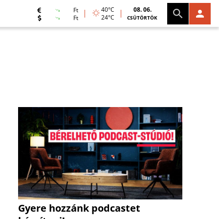
40°C
08. 06.
Ft
24°C
Ft
CSÜTÖRTÖK
Gyere hozzánk podcastet