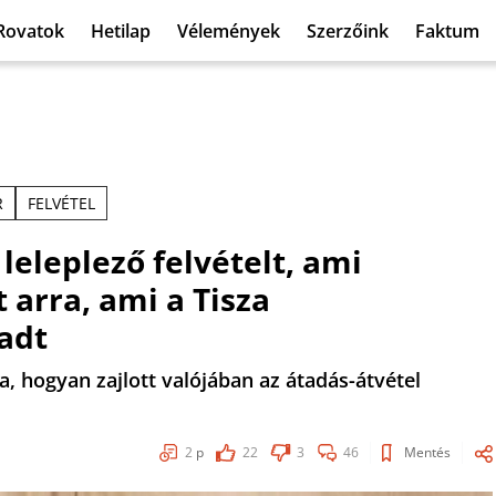
Rovatok
Hetilap
Vélemények
Szerzőink
Faktum
R
FELVÉTEL
leleplező felvételt, ami
t arra, ami a Tisza
adt
ja, hogyan zajlott valójában az átadás-átvétel
2
p
22
3
46
Mentés