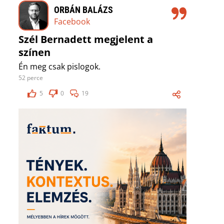
ORBÁN BALÁZS
Facebook
Szél Bernadett megjelent a
színen
Én meg csak pislogok.
52 perce
5
0
19