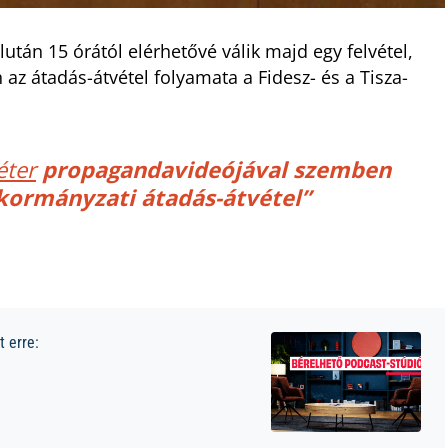
után 15 órától elérhetővé válik majd egy felvétel,
 az átadás-átvétel folyamata a Fidesz- és a Tisza-
éter
propagandavideójával szemben
 kormányzati átadás-átvétel”
 erre: