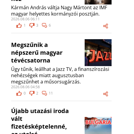
Kármán András váltja Nagy Mártont az IMF
magyar helyettes kormányzói posztján.
2026.08.06 06:11
1
3
6
Megszűnik a
népszerű magyar
tévécsatorna
Úgy tűnik, leállhat a Jazz TV, a finanszírozási
nehézségek miatt augusztusban
megszűnhet a műsorsugárzás.
2026.08.06 04:58
0
2
11
Újabb utazási iroda
vált
fizetésképtelenné,