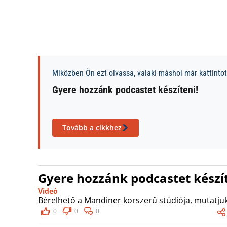
Miközben Ön ezt olvassa, valaki máshol már kattintott
Gyere hozzánk podcastet készíteni!
Tovább a cikkhez
Gyere hozzánk podcastet készít
Videó
Bérelhető a Mandiner korszerű stúdiója, mutatjuk
0
0
0