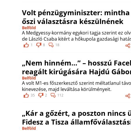
Volt pénzügyminiszter: mintha
őszi választásra készülnének
Belföld
A Medgyessy-kormány egykori tagja szerint ez olv
de László Csaba kitért a hőkupola gazdasági hatás
1
8
18
„Nem hinném…” – hosszú Face
reagált kirúgására Hajdú Gábo
Belföld
A volt M1-es főszerkesztő szerint méltatlanul távol
kinevezése, majd leváltása körülményeit.
35
2
112
„Kár a gőzért, a poszton nincs 
Fidesz a Tisza államfőválaszt
Belföld