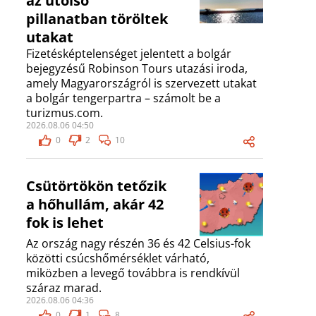
az utolsó
pillanatban töröltek
utakat
Fizetésképtelenséget jelentett a bolgár
bejegyzésű Robinson Tours utazási iroda,
amely Magyarországról is szervezett utakat
a bolgár tengerpartra – számolt be a
turizmus.com.
2026.08.06 04:50
0
2
10
Csütörtökön tetőzik
a hőhullám, akár 42
fok is lehet
Az ország nagy részén 36 és 42 Celsius-fok
közötti csúcshőmérséklet várható,
miközben a levegő továbbra is rendkívül
száraz marad.
2026.08.06 04:36
0
1
8