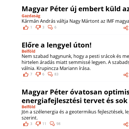
Magyar Péter új embert küld a
Gazdaság
Kármán András váltja Nagy Mártont az IMF magya
1
3
6
Előre a lengyel úton!
Belföld
Nem szabad hagynunk, hogy a pesti srácok és me
hirtelen áradás miatt semmissé legyen. A szabadsá
válnia. Krupincza Mariann írása.
7
6
83
Magyar Péter óvatosan optimis
energiafejlesztési tervet és so
Belföld
Jön a szélenergia és a geotermikus fejlesztések, l
szerint.
3
11
98