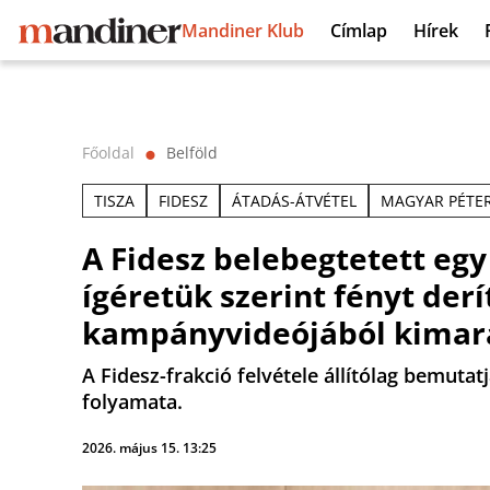
Mandiner Klub
Címlap
Hírek
Főoldal
Belföld
⬤
TISZA
FIDESZ
ÁTADÁS-ÁTVÉTEL
MAGYAR PÉTE
A Fidesz belebegtetett egy 
ígéretük szerint fényt derí
kampányvideójából kimar
A Fidesz-frakció felvétele állítólag bemutat
folyamata.
2026. május 15. 13:25