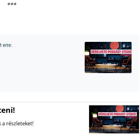
***
 erre:
eni!
 a részleteket!