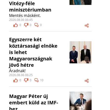
Vitézy-féle
minisztériumban
Mentés másként.
2026.08.06 06:45
0
0
0
Egyszerre két
köztársasági elnöke
is lehet
Magyarországnak
jövő hétre
Áradnak!
2026.08.06 06:25
0
0
10
Magyar Péter új
embert küld az IMF-
hez