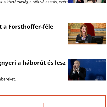
sz a köztársaságielnök-választás, ezért
 a Forsthoffer-féle
nyeri a háborút és lesz
mbereket.