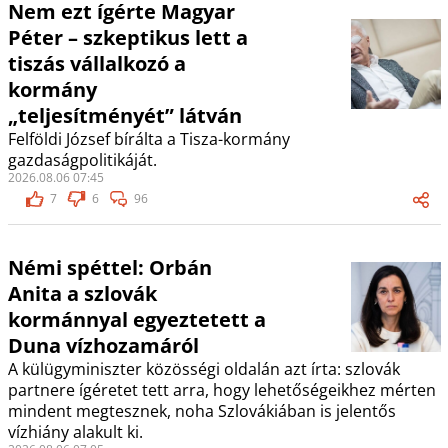
Nem ezt ígérte Magyar
Péter – szkeptikus lett a
tiszás vállalkozó a
kormány
„teljesítményét” látván
Felföldi József bírálta a Tisza-kormány
gazdaságpolitikáját.
2026.08.06 07:45
7
6
96
Némi spéttel: Orbán
Anita a szlovák
kormánnyal egyeztetett a
Duna vízhozamáról
A külügyminiszter közösségi oldalán azt írta: szlovák
partnere ígéretet tett arra, hogy lehetőségeikhez mérten
mindent megtesznek, noha Szlovákiában is jelentős
vízhiány alakult ki.