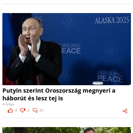
Putyin szerint Oroszország megnyeri a
háborút és lesz tej is
4 órája
4
3
41