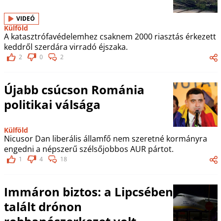
VIDEÓ
Külföld
A katasztrófavédelemhez csaknem 2000 riasztás érkezett
keddről szerdára virradó éjszaka.
2
0
2
Újabb csúcson Románia
politikai válsága
Külföld
Nicusor Dan liberális államfő nem szeretné kormányra
engedni a népszerű szélsőjobbos AUR pártot.
1
4
18
Immáron biztos: a Lipcsében
talált drónon