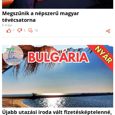
Megszűnik a népszerű magyar
tévécsatorna
6 órája
1
5
16
Újabb utazási iroda vált fizetésképtelenné,