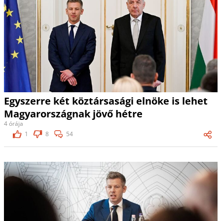
Egyszerre két köztársasági elnöke is lehet
Magyarországnak jövő hétre
4 órája
1
8
54