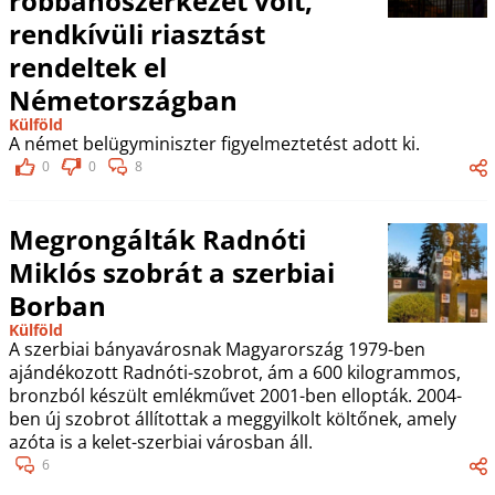
robbanószerkezet volt,
rendkívüli riasztást
rendeltek el
Németországban
Külföld
A német belügyminiszter figyelmeztetést adott ki.
0
0
8
Megrongálták Radnóti
Miklós szobrát a szerbiai
Borban
Külföld
A szerbiai bányavárosnak Magyarország 1979-ben
ajándékozott Radnóti-szobrot, ám a 600 kilogrammos,
bronzból készült emlékművet 2001-ben ellopták. 2004-
ben új szobrot állítottak a meggyilkolt költőnek, amely
azóta is a kelet-szerbiai városban áll.
6