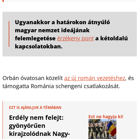
Ugyanakkor a határokon átnyúló
magyar nemzet ideájának
felemlegetése
érzékeny pont
a kétoldalú
kapcsolatokban.
Orbán óvatosan közelít
az új román vezetéshez
, és
támogatta Románia schengeni csatlakozását.
EZT IS AJÁNLJUK A TÉMÁBAN
Erdély nem felejt:
Ezt ne hagyja ki!
gyönyörűen
kirajzolódnak Nagy-