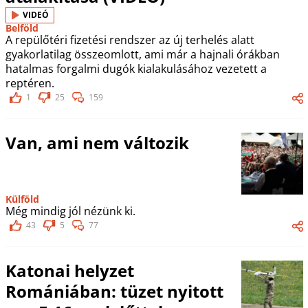
VIDEÓ
Belföld
A repülőtéri fizetési rendszer az új terhelés alatt
gyakorlatilag összeomlott, ami már a hajnali órákban
hatalmas forgalmi dugók kialakulásához vezetett a
reptéren.
1
25
159
Van, ami nem változik
Külföld
Még mindig jól nézünk ki.
43
5
77
Katonai helyzet
Romániában: tüzet nyitott