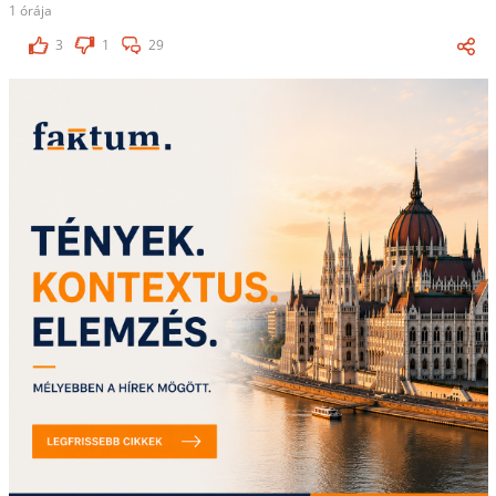
1 órája
3
1
29