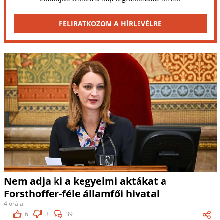
FELIRATKOZOM A HÍRLEVÉLRE
Nem adja ki a kegyelmi aktákat a
Forsthoffer-féle államfői hivatal
4 órája
6
3
39