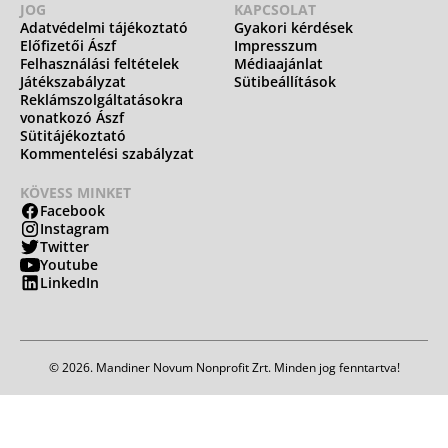
JOG
KAPCSOLAT
Adatvédelmi tájékoztató
Gyakori kérdések
Előfizetői Ászf
Impresszum
Felhasználási feltételek
Médiaajánlat
Játékszabályzat
Sütibeállítások
Reklámszolgáltatásokra
vonatkozó Ászf
Sütitájékoztató
Kommentelési szabályzat
KÖVESS MINKET
Facebook
Instagram
Twitter
Youtube
LinkedIn
© 2026. Mandiner Novum Nonprofit Zrt. Minden jog fenntartva!