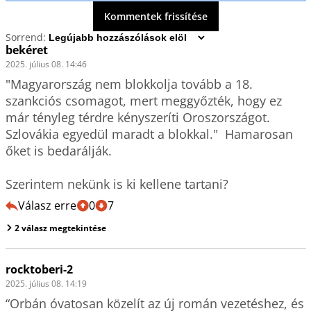
Kommentek frissítése
Sorrend:
bekéret
2025. július 08. 14:46
"Magyarország nem blokkolja tovább a 18. 
szankciós csomagot, mert meggyőzték, hogy ez 
már tényleg térdre kényszeríti Oroszországot. 
Szlovákia egyedül maradt a blokkal."  Hamarosan 
őket is bedarálják.

Szerintem nekünk is ki kellene tartani?
Válasz erre
0
7
2 válasz megtekintése
rocktoberi-2
2025. július 08. 14:19
“Orbán óvatosan közelít az új román vezetéshez, és 