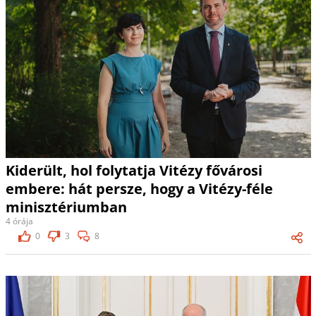
Kiderült, hol folytatja Vitézy fővárosi
embere: hát persze, hogy a Vitézy-féle
minisztériumban
4 órája
0
3
8