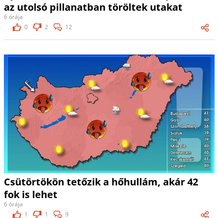
az utolsó pillanatban töröltek utakat
6 órája
0
2
12
Csütörtökön tetőzik a hőhullám, akár 42
fok is lehet
6 órája
1
1
9