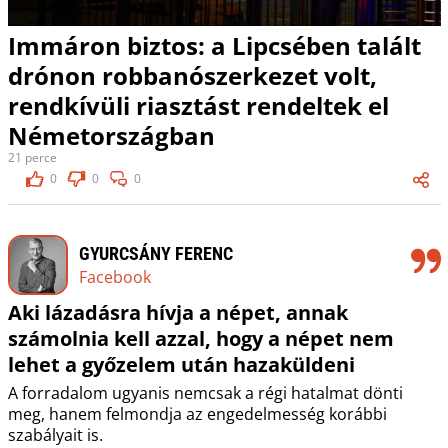
Immáron biztos: a Lipcsében talált
drónon robbanószerkezet volt,
rendkívüli riasztást rendeltek el
Németországban
21 perce
0
0
0
GYURCSÁNY FERENC
Facebook
Aki lázadásra hívja a népet, annak
számolnia kell azzal, hogy a népet nem
lehet a győzelem után hazaküldeni
A forradalom ugyanis nemcsak a régi hatalmat dönti
meg, hanem felmondja az engedelmesség korábbi
szabályait is.