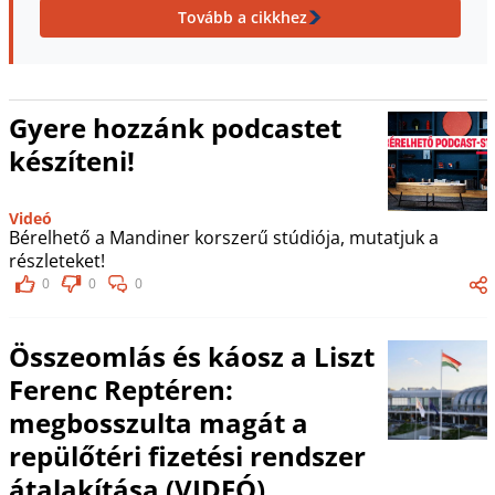
Tovább a cikkhez
Gyere hozzánk podcastet
készíteni!
Videó
Bérelhető a Mandiner korszerű stúdiója, mutatjuk a
részleteket!
0
0
0
Összeomlás és káosz a Liszt
Ferenc Reptéren:
megbosszulta magát a
repülőtéri fizetési rendszer
átalakítása (VIDEÓ)