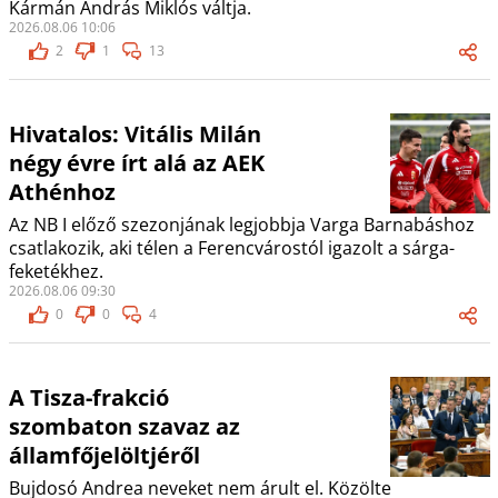
Kármán András Miklós váltja.
2026.08.06 10:06
2
1
13
Hivatalos: Vitális Milán
négy évre írt alá az AEK
Athénhoz
Az NB I előző szezonjának legjobbja Varga Barnabáshoz
csatlakozik, aki télen a Ferencvárostól igazolt a sárga-
feketékhez.
2026.08.06 09:30
0
0
4
A Tisza-frakció
szombaton szavaz az
államfőjelöltjéről
Bujdosó Andrea neveket nem árult el. Közölte