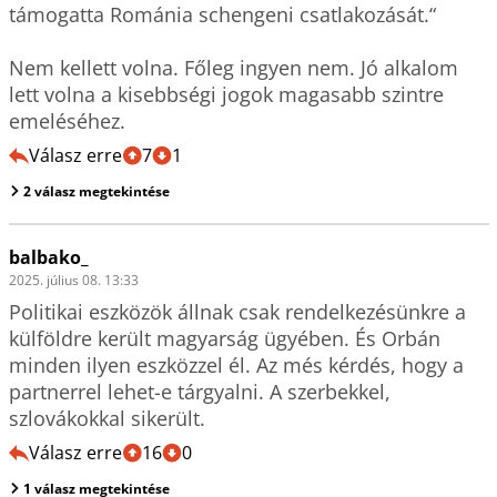
támogatta Románia schengeni csatlakozását.“

Nem kellett volna. Főleg ingyen nem. Jó alkalom 
lett volna a kisebbségi jogok magasabb szintre 
emeléséhez. 
Válasz erre
7
1
2 válasz megtekintése
balbako_
2025. július 08. 13:33
Politikai eszközök állnak csak rendelkezésünkre a 
külföldre került magyarság ügyében. És Orbán 
minden ilyen eszközzel él. Az més kérdés, hogy a 
partnerrel lehet-e tárgyalni. A szerbekkel, 
szlovákokkal sikerült. 
Válasz erre
16
0
1 válasz megtekintése