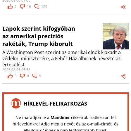
2026.08.06 07:05
2
16
129
Lapok szerint kifogyóban
az amerikai precíziós
rakéták, Trump kiborult
A Washington Post szerint az amerikai elnök kiakadt a
védelmi miniszterére, a Fehér Ház álhírnek nevezte az
értesülést.
2026.08.06 06:58
0
0
9
HÍRLEVÉL-FELIRATKOZÁS
Ne maradjon le a
Mandiner
cikkeiről, iratkozzon fel
hírlevelünkre! Adja meg a nevét és az e-mail-címét, és
elküldjük Önnek a nap legfontosabb híreit.