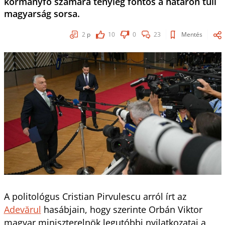
kormányfő számára tényleg fontos a határon túli
magyarság sorsa.
2
p
10
0
23
Mentés
A politológus Cristian Pirvulescu arról írt az
Adevărul
hasábjain, hogy szerinte Orbán Viktor
magyar miniszterelnök legutóbbi nyilatkozatai a