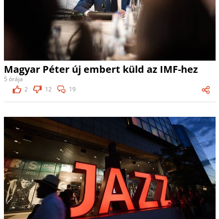
Magyar Péter új embert küld az IMF-hez
5 órája
2
12
19