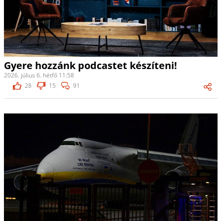
Gyere hozzánk podcastet készíteni!
2026. július 6. hétfő 11:58
28
15
91