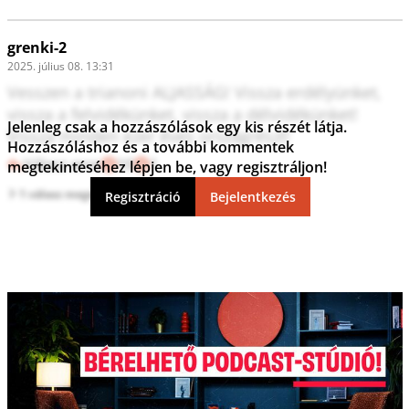
grenki-2
2025. július 08. 13:31
Vesszen a trianoni ALJASSÁG! Vissza erdélyünket, 
vissza a felvidékünket, vissza a délvidékünket! 
Jelenleg csak a hozzászólások egy kis részét látja.
Vissza minden ezer éves országrészt!
Hozzászóláshoz és a további kommentek
Válasz erre
10
1
megtekintéséhez lépjen be, vagy regisztráljon!
1 válasz megtekintése
Regisztráció
Bejelentkezés