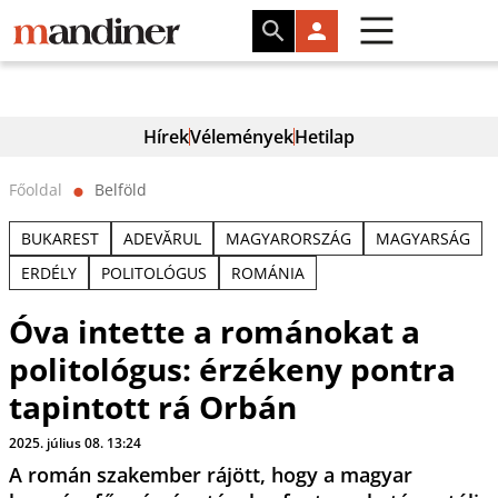
Hírek
Vélemények
Hetilap
Főoldal
Belföld
⬤
BUKAREST
ADEVĂRUL
MAGYARORSZÁG
MAGYARSÁG
ERDÉLY
POLITOLÓGUS
ROMÁNIA
Óva intette a románokat a
politológus: érzékeny pontra
tapintott rá Orbán
2025. július 08. 13:24
A román szakember rájött, hogy a magyar