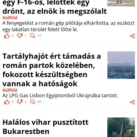
egy F-16-os, lelőttek egy
drónt, az elnök is megszólalt
Külföld
A fenyegetést a román gép pilótája elhárította, az eszközt
egy lakatlan terület felett lőtte le.
0
1
37
Tartályhajót ért támadás a
román partok közelében,
fokozott készültségben
vannak a hatóságok
Külföld
Az LPG Gas Lisbon Egyiptomból Ukrajnába tartott.
0
3
80
Halálos vihar pusztított
Bukarestben