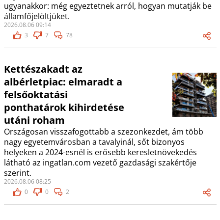
ugyanakkor: még egyeztetnek arról, hogyan mutatják be
államfőjelöltjüket.
2026.08.06 09:14
3
7
78
Kettészakadt az
albérletpiac: elmaradt a
felsőoktatási
ponthatárok kihirdetése
utáni roham
Országosan visszafogottabb a szezonkezdet, ám több
nagy egyetemvárosban a tavalyinál, sőt bizonyos
helyeken a 2024-esnél is erősebb keresletnövekedés
látható az ingatlan.com vezető gazdasági szakértője
szerint.
2026.08.06 08:25
0
0
2