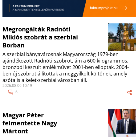
Megrongálták Radnóti
Miklós szobrát a szerbiai
Borban
A szerbiai bányavárosnak Magyarország 1979-ben
ajándékozott Radnóti-szobrot, ám a 600 kilogrammos,
bronzból készült emlékművet 2001-ben ellopták. 2004-
ben új szobrot állítottak a meggyilkolt költőnek, amely
azóta is a kelet-szerbiai városban áll.
2026.08.06 10:19
6
Magyar Péter
felmentette Nagy
Mártont