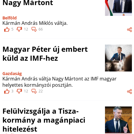
Nagy Mártont
Belföld
Kármán András Miklós váltja.
5
12
66
Magyar Péter új embert
küld az IMF-hez
Gazdaság
Kármán András váltja Nagy Mártont az IMF magyar
helyettes kormányzói posztján.
3
12
22
Felülvizsgálja a Tisza-
kormány a magánpiaci
hitelezést