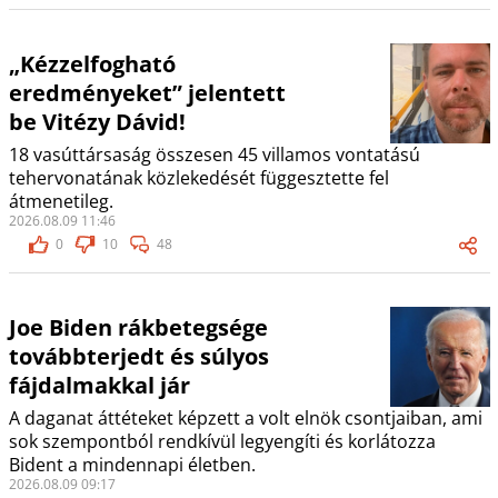
„Kézzelfogható
eredményeket” jelentett
be Vitézy Dávid!
18 vasúttársaság összesen 45 villamos vontatású
tehervonatának közlekedését függesztette fel
átmenetileg.
2026.08.09 11:46
0
10
48
Joe Biden rákbetegsége
továbbterjedt és súlyos
fájdalmakkal jár
A daganat áttéteket képzett a volt elnök csontjaiban, ami
sok szempontból rendkívül legyengíti és korlátozza
Bident a mindennapi életben.
2026.08.09 09:17