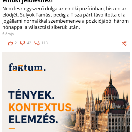
elnöki jelöléshez!
Nem lesz egyszerű dolga az elnöki pozícióban, hiszen az
elődjét, Sulyok Tamást pedig a Tisza párt távolította el a
jogállami normákkal szembemenve a pozíciójából három
hónappal a választási sikerük után.
6 órája
2
42
113