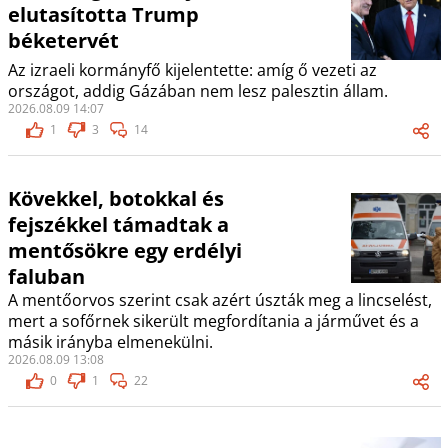
elutasította Trump
béketervét
Az izraeli kormányfő kijelentette: amíg ő vezeti az
országot, addig Gázában nem lesz palesztin állam.
2026.08.09 14:07
1
3
14
Kövekkel, botokkal és
fejszékkel támadtak a
mentősökre egy erdélyi
faluban
A mentőorvos szerint csak azért úszták meg a lincselést,
mert a sofőrnek sikerült megfordítania a járművet és a
másik irányba elmenekülni.
2026.08.09 13:08
0
1
22