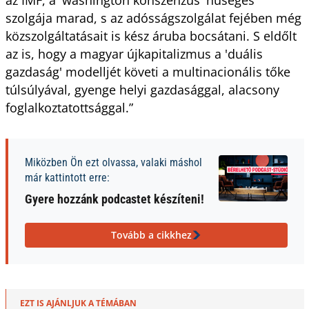
szolgája marad, s az adósságszolgálat fejében még
közszolgáltatásait is kész áruba bocsátani. S eldőlt
az is, hogy a magyar újkapitalizmus a 'duális
gazdaság' modelljét követi a multinacionális tőke
túlsúlyával, gyenge helyi gazdasággal, alacsony
foglalkoztatottsággal.”
Miközben Ön ezt olvassa, valaki máshol
már kattintott erre:
Gyere hozzánk podcastet készíteni!
Tovább a cikkhez
EZT IS AJÁNLJUK A TÉMÁBAN