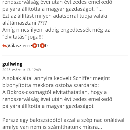
rendszerválság évei után évtizedes emelkedő 
pályára állította a magyar gazdaságot. "...

Ezt az állítást milyen adatsorral tudja valaki 
alátámasztani ????

Amíg nincs ilyen, addig engedtessék még az 
"elvitatás" joga!!!
Válasz erre
1
0
gullwing
2025. március 13. 12:49
A sokak által annyira kedvelt Schiffer megint 
bizonyította mekkora ostoba szardarab: 

A Bokros-csomagtól elvitathatatlan, hogy a 
rendszerválság évei után évtizedes emelkedő 
pályára állította a magyar gazdaságot

Persze egy baloszsidótól azzal a szép nacionáléval 
amilye van nem is számíthatunk másra...