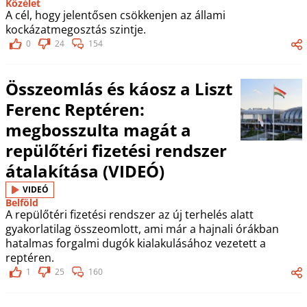
Közélet
A cél, hogy jelentősen csökkenjen az állami
kockázatmegosztás szintje.
0
24
154
Összeomlás és káosz a Liszt
Ferenc Reptéren:
megbosszulta magát a
repülőtéri fizetési rendszer
átalakítása (VIDEÓ)
VIDEÓ
Belföld
A repülőtéri fizetési rendszer az új terhelés alatt
gyakorlatilag összeomlott, ami már a hajnali órákban
hatalmas forgalmi dugók kialakulásához vezetett a
reptéren.
1
25
160