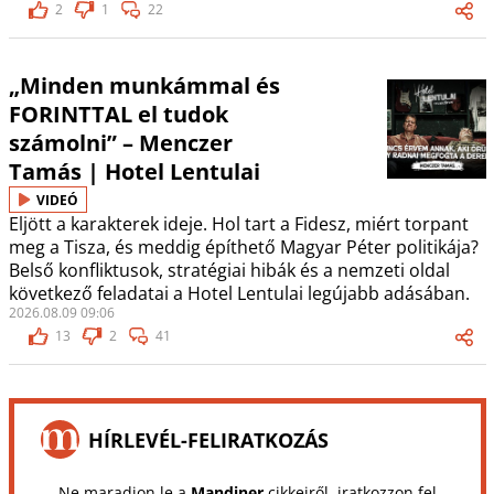
2
1
22
„Minden munkámmal és
FORINTTAL el tudok
számolni” – Menczer
Tamás | Hotel Lentulai
VIDEÓ
Eljött a karakterek ideje. Hol tart a Fidesz, miért torpant
meg a Tisza, és meddig építhető Magyar Péter politikája?
Belső konfliktusok, stratégiai hibák és a nemzeti oldal
következő feladatai a Hotel Lentulai legújabb adásában.
2026.08.09 09:06
13
2
41
HÍRLEVÉL-FELIRATKOZÁS
Ne maradjon le a
Mandiner
cikkeiről, iratkozzon fel