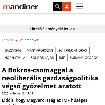
Hírek
Vélemények
Hetilap
Főoldal
Vélemények
⬤
GAZDASÁG
MAGYARORSZÁG
SCHIFFER ANDRÁS
HORN GYULA
BOKROS LAJOS
IMF
SURÁNYI GYÖRGY
A Bokros-csomaggal a
neoliberális gazdaságpolitika
végső győzelmet aratott
2025. március 12. 11:12
Eldőlt, hogy Magyarország az IMF hűséges