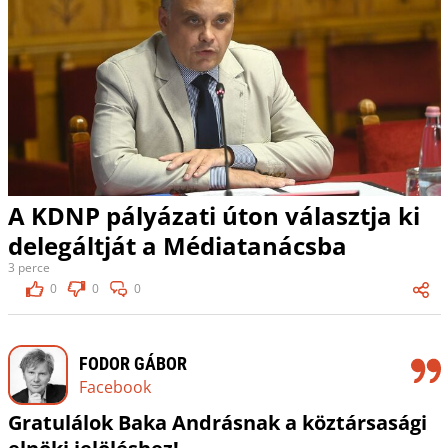
A KDNP pályázati úton választja ki
delegáltját a Médiatanácsba
3 perce
0
0
0
FODOR GÁBOR
Facebook
Gratulálok Baka Andrásnak a köztársasági