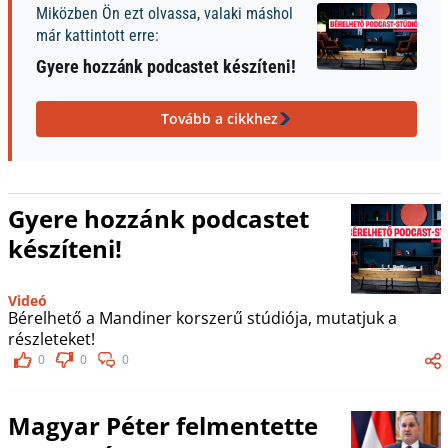
Miközben Ön ezt olvassa, valaki máshol
már kattintott erre:
Gyere hozzánk podcastet készíteni!
Tovább a cikkhez
Gyere hozzánk podcastet
készíteni!
Videó
Bérelhető a Mandiner korszerű stúdiója, mutatjuk a
részleteket!
0
0
0
Magyar Péter felmentette