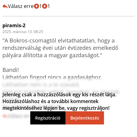
Válasz erre
1
1
piramis-2
2025. március 13. 08:25
"A Bokros-csomagtól elvitathatatlan, hogy a 
rendszerválság évei után évtizedes emelkedő 
pályára állította a magyar gazdaságot."

Bandi!

Láthatóan fingod nincs a gazdasághoz.

Láthatóan nem is a te szavaid.

Akik ezt mondták neked, hazudtak, be akartak 
Jelenleg csak a hozzászólások egy kis részét látja.
csapni.

Hozzászóláshoz és a további kommentek
megtekintéséhez lépjen be, vagy regisztráljon!
Válasz erre
3
0
Regisztráció
Bejelentkezés