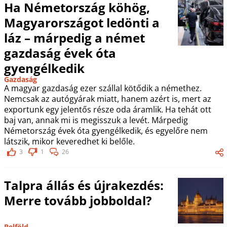
Ha Németország köhög,
Magyarországot ledönti a
láz – márpedig a német
gazdaság évek óta
gyengélkedik
Gazdaság
A magyar gazdaság ezer szállal kötődik a némethez.
Nemcsak az autógyárak miatt, hanem azért is, mert az
exportunk egy jelentős része oda áramlik. Ha tehát ott
baj van, annak mi is megisszuk a levét. Márpedig
Németország évek óta gyengélkedik, és egyelőre nem
látszik, mikor keveredhet ki belőle.
3
1
26
Talpra állás és újrakezdés:
Merre tovább jobboldal?
Belföld