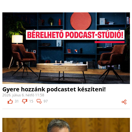
Gyere hozzánk podcastet készíteni!
2026. július 6. hétfő 11:58
31
15
97