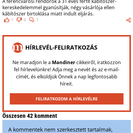
A ferencvárosi rendőrök a 31 éves férfit kábítószer-
kereskedelemmel gyanúsítják, négy vásárlója ellen
kábítószer birtoklása miatt indult eljárás.
1
0
7
HÍRLEVÉL-FELIRATKOZÁS
Ne maradjon le a
Mandiner
cikkeiről, iratkozzon
fel hírlevelünkre! Adja meg a nevét és az e-mail-
címét, és elküldjük Önnek a nap legfontosabb
híreit.
FELIRATKOZOM A HÍRLEVÉLRE
Összesen 42 komment
A kommentek nem szerkesztett tartalmak,