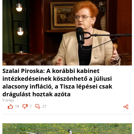
Szalai Piroska: A korábbi kabinet
intézkedéseinek köszönhető a júliusi
alacsony infláció, a Tisza lépései csak
drágulást hoztak azóta
9 órája
18
7
27