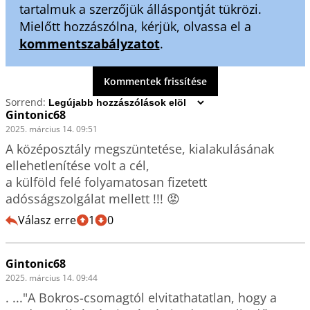
tartalmuk a szerzőjük álláspontját tükrözi.
Mielőtt hozzászólna, kérjük, olvassa el a
kommentszabályzatot
.
Kommentek frissítése
Sorrend:
Gintonic68
2025. március 14. 09:51
A középosztály megszüntetése, kialakulásának 
ellehetlenítése volt a cél,

a külföld felé folyamatosan fizetett 
adósságszolgálat mellett !!! 😡
Válasz erre
1
0
Gintonic68
2025. március 14. 09:44
. ..."A Bokros-csomagtól elvitathatatlan, hogy a 