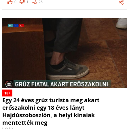
0
1
26
18+
Egy 24 éves grúz turista meg akart
erőszakolni egy 18 éves lányt
Hajdúszoboszlón, a helyi kínaiak
mentették meg
6 órája