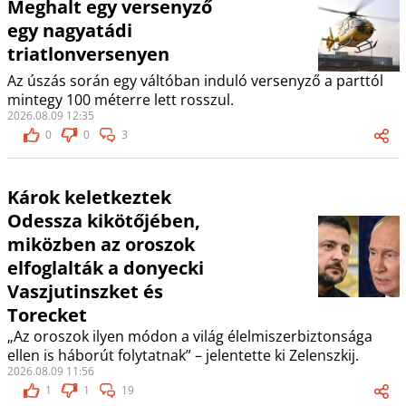
Meghalt egy versenyző
egy nagyatádi
triatlonversenyen
Az úszás során egy váltóban induló versenyző a parttól
mintegy 100 méterre lett rosszul.
2026.08.09 12:35
0
0
3
Károk keletkeztek
Odessza kikötőjében,
miközben az oroszok
elfoglalták a donyecki
Vaszjutinszket és
Torecket
„Az oroszok ilyen módon a világ élelmiszerbiztonsága
ellen is háborút folytatnak” – jelentette ki Zelenszkij.
2026.08.09 11:56
1
1
19