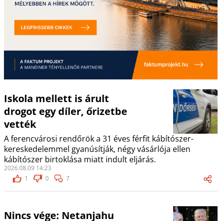
Iskola mellett is árult
drogot egy díler, őrizetbe
vették
A ferencvárosi rendőrök a 31 éves férfit kábítószer-
kereskedelemmel gyanúsítják, négy vásárlója ellen
kábítószer birtoklása miatt indult eljárás.
2026.08.09 14:23
1
0
7
Nincs vége: Netanjahu