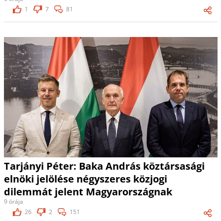
1
7
81
Tarjányi Péter: Baka András köztársasági
elnöki jelölése négyszeres közjogi
dilemmát jelent Magyarországnak
9 órája
26
2
151