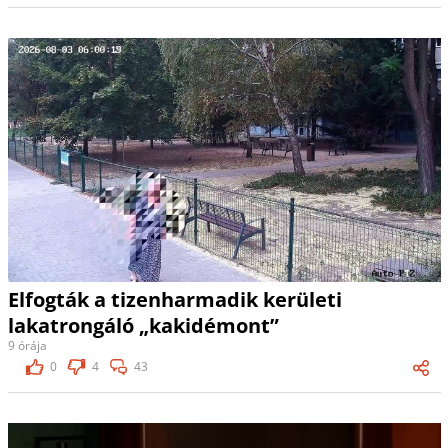
Elfogták a tizenharmadik kerületi
lakatrongáló „kakidémont”
9 órája
0
4
43