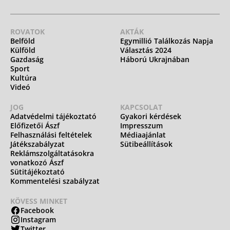
ROVATOK
AKTÁK
Belföld
Egymillió Találkozás Napja
Külföld
Választás 2024
Gazdaság
Háború Ukrajnában
Sport
Kultúra
Videó
JOG
KAPCSOLAT
Adatvédelmi tájékoztató
Gyakori kérdések
Előfizetői Ászf
Impresszum
Felhasználási feltételek
Médiaajánlat
Játékszabályzat
Sütibeállítások
Reklámszolgáltatásokra
vonatkozó Ászf
Sütitájékoztató
Kommentelési szabályzat
KÖVESS MINKET
Facebook
Instagram
Twitter