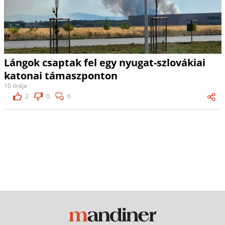
Lángok csaptak fel egy nyugat-szlovákiai
katonai támaszponton
10 órája
2
0
6