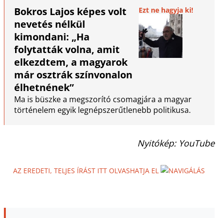
Bokros Lajos képes volt
Ezt ne hagyja ki!
nevetés nélkül
kimondani: „Ha
folytatták volna, amit
elkezdtem, a magyarok
már osztrák színvonalon
élhetnének”
Ma is büszke a megszorító csomagjára a magyar
történelem egyik legnépszerűtlenebb politikusa.
Nyitókép: YouTube
AZ EREDETI, TELJES ÍRÁST ITT OLVASHATJA EL