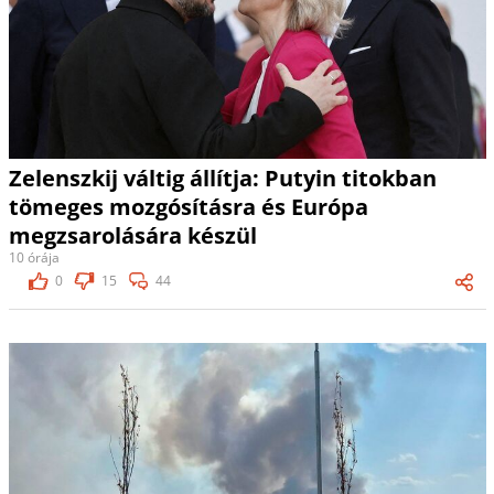
Zelenszkij váltig állítja: Putyin titokban
tömeges mozgósításra és Európa
megzsarolására készül
10 órája
0
15
44