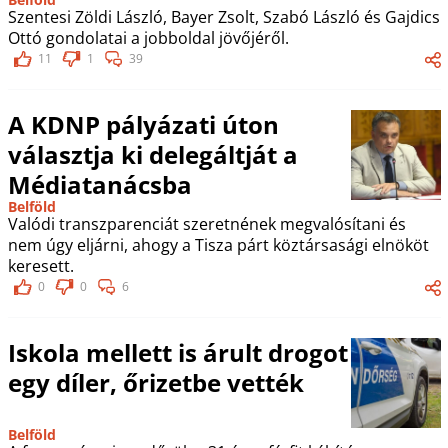
Szentesi Zöldi László, Bayer Zsolt, Szabó László és Gajdics
Ottó gondolatai a jobboldal jövőjéről.
11
1
39
A KDNP pályázati úton
választja ki delegáltját a
Médiatanácsba
Belföld
Valódi transzparenciát szeretnének megvalósítani és
nem úgy eljárni, ahogy a Tisza párt köztársasági elnököt
keresett.
0
0
6
Iskola mellett is árult drogot
egy díler, őrizetbe vették
Belföld