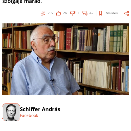
szolgája marad.
2
p
26
1
42
Mentés
Schiffer András
Facebook