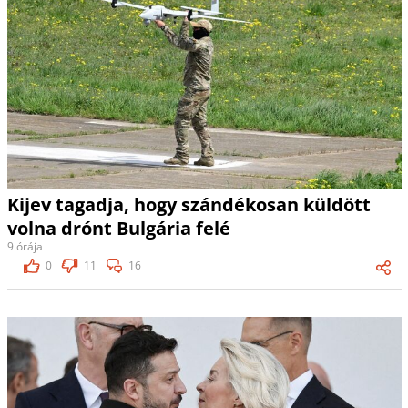
Kijev tagadja, hogy szándékosan küldött
volna drónt Bulgária felé
9 órája
0
11
16