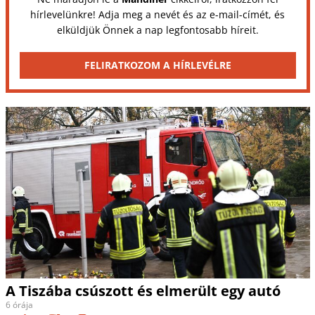
hírlevelünkre! Adja meg a nevét és az e-mail-címét, és
elküldjük Önnek a nap legfontosabb híreit.
FELIRATKOZOM A HÍRLEVÉLRE
A Tiszába csúszott és elmerült egy autó
6 órája