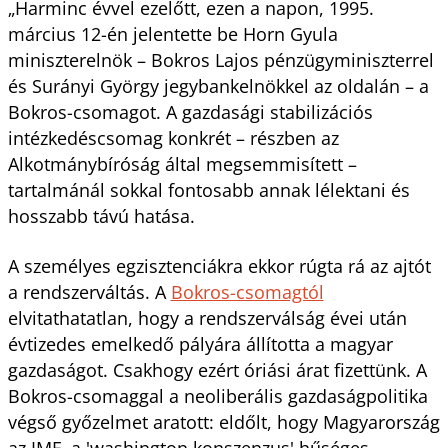
„Harminc évvel ezelőtt, ezen a napon, 1995.
március 12-én jelentette be Horn Gyula
miniszterelnök – Bokros Lajos pénzügyminiszterrel
és Surányi György jegybankelnökkel az oldalán – a
Bokros-csomagot. A gazdasági stabilizációs
intézkedéscsomag konkrét – részben az
Alkotmánybíróság által megsemmisített –
tartalmánál sokkal fontosabb annak lélektani és
hosszabb távú hatása.
A személyes egzisztenciákra ekkor rúgta rá az ajtót
a rendszerváltás. A
Bokros-csomagtól
elvitathatatlan, hogy a rendszerválság évei után
évtizedes emelkedő pályára állította a magyar
gazdaságot. Csakhogy ezért óriási árat fizettünk. A
Bokros-csomaggal a neoliberális gazdaságpolitika
végső győzelmet aratott: eldőlt, hogy Magyarország
az IMF, a 'washington konszenzus' hűséges