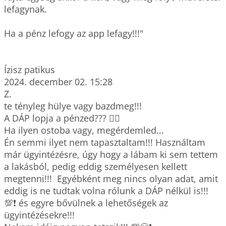
lefagynak.

Ha a pénz lefogy az app lefagy!!!"

Ízisz patikus

2024. december 02. 15:28

Z. 

te tényleg hülye vagy bazdmeg!!! 

A DÁP lopja a pénzed??? 🤦‍♀

Ha ilyen ostoba vagy, megérdemled... 

Én semmi ilyet nem tapasztaltam!!! Használtam 
már ügyintézésre, úgy hogy a lábam ki sem tettem 
a lakásból, pedig eddig személyesen kellett 
megtenni!!!  Egyébként meg nincs olyan adat, amit 
eddig is ne tudtak volna rólunk a DÁP nélkül is!!! 
💯❗ és egyre bővülnek a lehetőségek az 
ügyintézésekre!!! 
