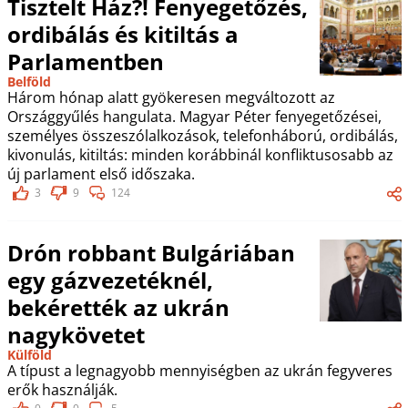
Tisztelt Ház?! Fenyegetőzés,
ordibálás és kitiltás a
Parlamentben
Belföld
Három hónap alatt gyökeresen megváltozott az
Országgyűlés hangulata. Magyar Péter fenyegetőzései,
személyes összeszólalkozások, telefonháború, ordibálás,
kivonulás, kitiltás: minden korábbinál konfliktusosabb az
új parlament első időszaka.
3
9
124
Drón robbant Bulgáriában
egy gázvezetéknél,
bekérették az ukrán
nagykövetet
Külföld
A típust a legnagyobb mennyiségben az ukrán fegyveres
erők használják.