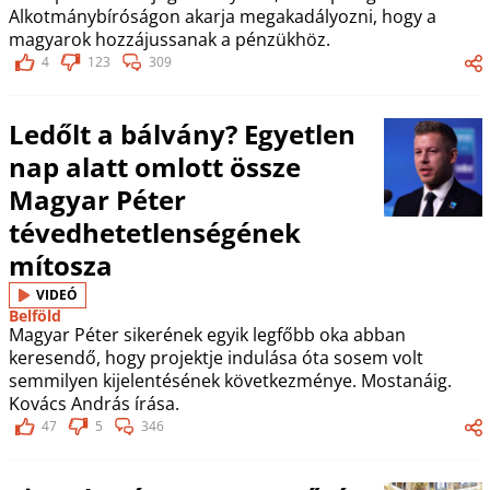
Alkotmánybíróságon akarja megakadályozni, hogy a
magyarok hozzájussanak a pénzükhöz.
4
123
309
Ledőlt a bálvány? Egyetlen
nap alatt omlott össze
Magyar Péter
tévedhetetlenségének
mítosza
VIDEÓ
Belföld
Magyar Péter sikerének egyik legfőbb oka abban
keresendő, hogy projektje indulása óta sosem volt
semmilyen kijelentésének következménye. Mostanáig.
Kovács András írása.
47
5
346