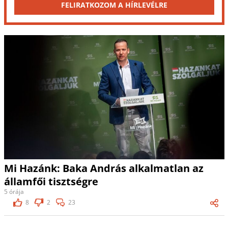
FELIRATKOZOM A HÍRLEVÉLRE
Mi Hazánk: Baka András alkalmatlan az
államfői tisztségre
5 órája
8
2
23