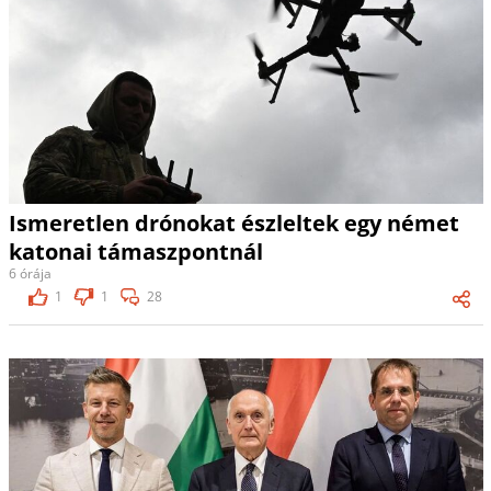
Ismeretlen drónokat észleltek egy német
katonai támaszpontnál
6 órája
1
1
28