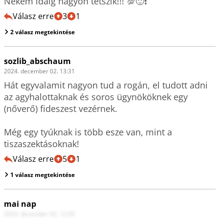
Nekem idáig nagyon tetszik!!! 💯🙂❗
Válasz erre
3
1
2 válasz megtekintése
sozlib_abschaum
2024. december 02. 13:31
Hát egyvalamit nagyon tud a rogán, el tudott adni 
az agyhalottaknak és soros ügynököknek egy 
(nőverő) fideszest vezérnek.

Még egy tyúknak is több esze van, mint a 
tiszaszektásoknak!
Válasz erre
5
1
1 válasz megtekintése
mai nap
2024. december 02. 12:30