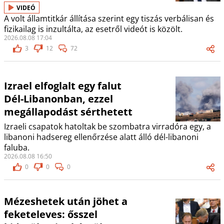
VIDEÓ
A volt államtitkár állítása szerint egy tiszás verbálisan és
fizikailag is inzultálta, az esetről videót is közölt.
2026.08.08 17:04
3
12
72
Izrael elfoglalt egy falut
Dél-Libanonban, ezzel
megállapodást sérthetett
Izraeli csapatok hatoltak be szombatra virradóra egy, a
libanoni hadsereg ellenőrzése alatt álló dél-libanoni
faluba.
2026.08.08 16:50
0
0
0
Mézeshetek után jöhet a
feketeleves: ősszel