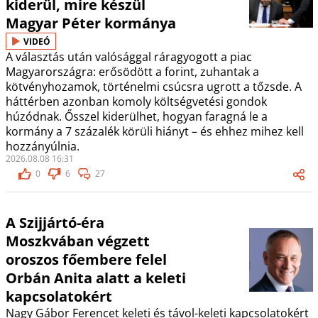
kiderül, mire készül
Magyar Péter kormánya
VIDEÓ
A választás után valósággal ráragyogott a piac
Magyarországra: erősödött a forint, zuhantak a
kötvényhozamok, történelmi csúcsra ugrott a tőzsde. A
háttérben azonban komoly költségvetési gondok
húzódnak. Ősszel kiderülhet, hogyan faragná le a
kormány a 7 százalék körüli hiányt – és ehhez mihez kell
hozzányúlnia.
2026.08.08 16:31
0
6
27
A Szijjártó-éra
Moszkvában végzett
oroszos főembere felel
Orbán Anita alatt a keleti
kapcsolatokért
Nagy Gábor Ferencet keleti és távol-keleti kapcsolatokért