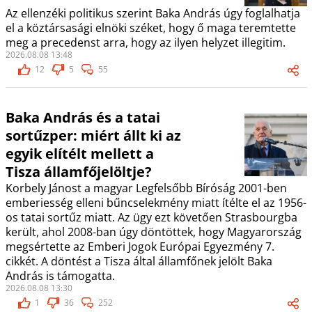
Az ellenzéki politikus szerint Baka András úgy foglalhatja
el a köztársasági elnöki széket, hogy ő maga teremtette
meg a precedenst arra, hogy az ilyen helyzet illegitim.
2026.08.08 13:48
12
5
55
Baka András és a tatai
sortűzper: miért állt ki az
egyik elítélt mellett a
Tisza államfőjelöltje?
Korbely Jánost a magyar Legfelsőbb Bíróság 2001-ben
emberiesség elleni bűncselekmény miatt ítélte el az 1956-
os tatai sortűz miatt. Az ügy ezt követően Strasbourgba
került, ahol 2008-ban úgy döntöttek, hogy Magyarország
megsértette az Emberi Jogok Európai Egyezmény 7.
cikkét. A döntést a Tisza által államfőnek jelölt Baka
András is támogatta.
2026.08.08 13:30
1
36
252