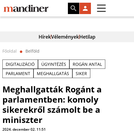
Hírek
Vélemények
Hetilap
Főoldal
Belföld
⬤
DIGITALIZÁCIÓ
ÜGYINTÉZÉS
ROGÁN ANTAL
PARLAMENT
MEGHALLGATÁS
SIKER
Meghallgatták Rogánt a
parlamentben: komoly
sikerekről számolt be a
miniszter
2024. december 02. 11:51