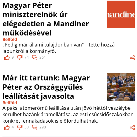
Magyar Péter
miniszterelnök úr
elégedetlen a Mandiner
működésével
Belföld
„Pedig már állami tulajdonban van” – tette hozzá
lapunkról a kormányfő.
9
74
361
Már itt tartunk: Magyar
Péter az Országgyűlés
leállítását javasolta
Belföld
A paksi atomerőmű leállítása után jövő héttől veszélybe
kerülhet hazánk áramellátása, az esti csúcsidőszakokban
konkrét fennakadások is előfordulhatnak.
4
30
298