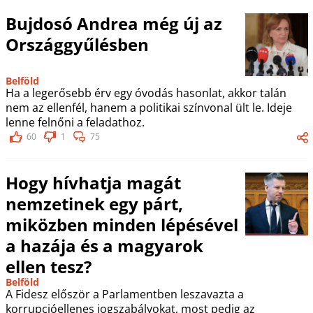
Bujdosó Andrea még új az
Országgyűlésben
Belföld
Ha a legerősebb érv egy óvodás hasonlat, akkor talán
nem az ellenfél, hanem a politikai színvonal ült le. Ideje
lenne felnőni a feladathoz.
60
1
75
Hogy hívhatja magát
nemzetinek egy párt,
miközben minden lépésével
a hazája és a magyarok
ellen tesz?
Belföld
A Fidesz először a Parlamentben leszavazta a
korrupcióellenes jogszabályokat, most pedig az