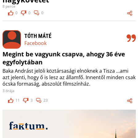
8 perce
0
0
0
TÓTH MÁTÉ
Facebook
Megint be vagyunk csapva, ahogy 36 éve
egyfolytában
Baka Andrást jelöli köztársasági elnöknek a Tisza ...ami
azt jelenti, hogy ő is lesz az államfő. Innentől minden csak
ócska formaság, abszolút filmszínház.
3 órája
11
3
23