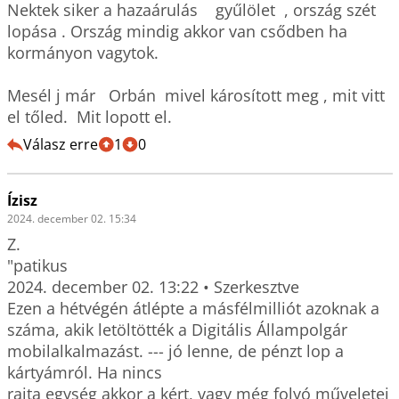
Nektek siker a hazaárulás    gyűlölet  , ország szét 
lopása . Ország mindig akkor van csődben ha 
kormányon vagytok. 

Mesél j már   Orbán  mivel károsított meg , mit vitt 
el tőled.  Mit lopott el. 
Válasz erre
1
0
Ízisz
2024. december 02. 15:34
Z. 

"patikus

2024. december 02. 13:22 • Szerkesztve

Ezen a hétvégén átlépte a másfélmilliót azoknak a 
száma, akik letöltötték a Digitális Állampolgár 
mobilalkalmazást. --- jó lenne, de pénzt lop a 
kártyámról. Ha nincs 

rajta egység akkor a kért, vagy még folyó műveletei 