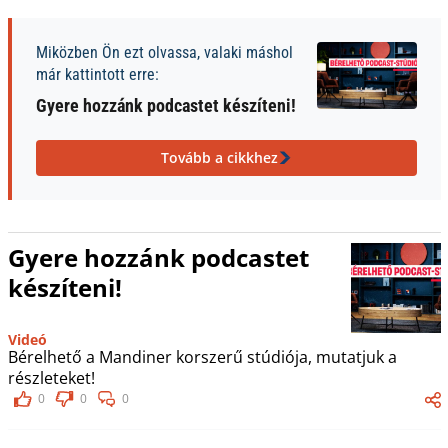
Miközben Ön ezt olvassa, valaki máshol
már kattintott erre:
Gyere hozzánk podcastet készíteni!
Tovább a cikkhez
Gyere hozzánk podcastet
készíteni!
Videó
Bérelhető a Mandiner korszerű stúdiója, mutatjuk a
részleteket!
0
0
0