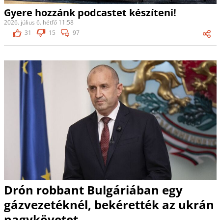
Gyere hozzánk podcastet készíteni!
2026. július 6. hétfő 11:58
31
15
97
Drón robbant Bulgáriában egy
gázvezetéknél, bekérették az ukrán
nagykövetet