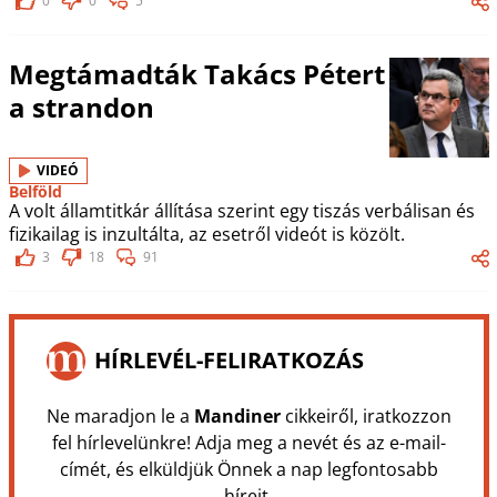
0
0
5
Megtámadták Takács Pétert
a strandon
VIDEÓ
Belföld
A volt államtitkár állítása szerint egy tiszás verbálisan és
fizikailag is inzultálta, az esetről videót is közölt.
3
18
91
HÍRLEVÉL-FELIRATKOZÁS
Ne maradjon le a
Mandiner
cikkeiről, iratkozzon
fel hírlevelünkre! Adja meg a nevét és az e-mail-
címét, és elküldjük Önnek a nap legfontosabb
híreit.