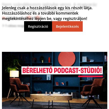
Nem szándékozom igénybe venni. A magyaráz 
Jelenleg csak a hozzászólások egy kis részét látja.
atom se sz, hogy öreg vagyok hozzá.
Hozzászóláshoz és a további kommentek
Válasz erre
10
2
megtekintéséhez lépjen be, vagy regisztráljon!
1 válasz megtekintése
Regisztráció
Bejelentkezés