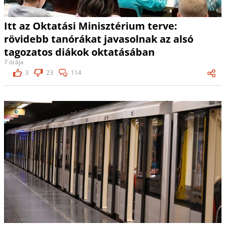
Itt az Oktatási Minisztérium terve:
rövidebb tanórákat javasolnak az alsó
tagozatos diákok oktatásában
7 órája
3
23
114