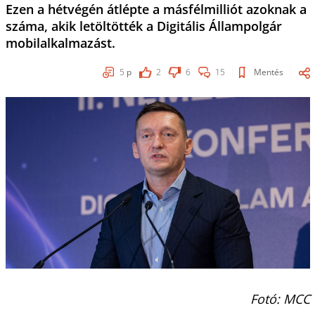
Ezen a hétvégén átlépte a másfélmilliót azoknak a
száma, akik letöltötték a Digitális Állampolgár
mobilalkalmazást.
5
p
2
6
15
Mentés
Fotó: MCC