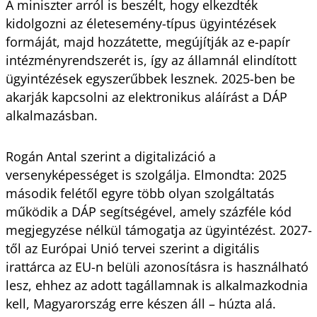
A miniszter arról is beszélt, hogy elkezdték
kidolgozni az életesemény-típus ügyintézések
formáját, majd hozzátette, megújítják az e-papír
intézményrendszerét is, így az államnál elindított
ügyintézések egyszerűbbek lesznek. 2025-ben be
akarják kapcsolni az elektronikus aláírást a DÁP
alkalmazásban.
Rogán Antal szerint a digitalizáció a
versenyképességet is szolgálja. Elmondta: 2025
második felétől egyre több olyan szolgáltatás
működik a DÁP segítségével, amely százféle kód
megjegyzése nélkül támogatja az ügyintézést. 2027-
től az Európai Unió tervei szerint a digitális
irattárca az EU-n belüli azonosításra is használható
lesz, ehhez az adott tagállamnak is alkalmazkodnia
kell, Magyarország erre készen áll – húzta alá.