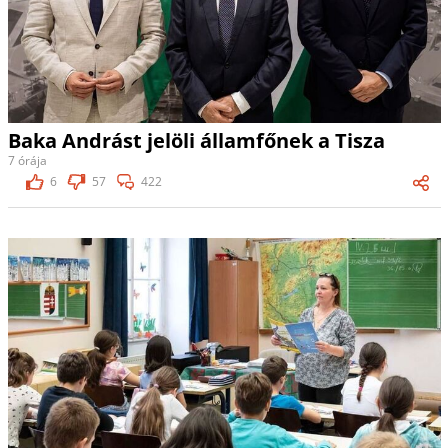
Baka Andrást jelöli államfőnek a Tisza
7 órája
6
57
422