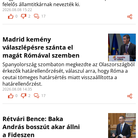
felelős államtitkárnak nevezték ki.
2026.08.08 15:22
0
2
17
Madrid kemény
válaszlépésre szánta el
magát Rómával szemben
Spanyolország szombaton megkezdte az Olaszországból
érkezők határellenőrzését, válaszul arra, hogy Róma a
ceutai tömeges határsértés miatt visszaállította a
határellenőrzést.
2026.08.08 14:35
0
2
17
Rétvári Bence: Baka
András bosszút akar állni
a Fideszen