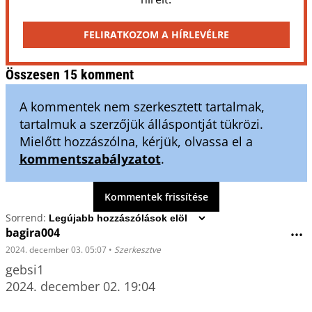
FELIRATKOZOM A HÍRLEVÉLRE
Összesen 15 komment
A kommentek nem szerkesztett tartalmak,
tartalmuk a szerzőjük álláspontját tükrözi.
Mielőtt hozzászólna, kérjük, olvassa el a
kommentszabályzatot
.
Kommentek frissítése
Sorrend:
bagira004
•••
2024. december 03. 05:07
•
Szerkesztve
gebsi1

2024. december 02. 19:04 
