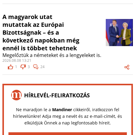
A magyarok utat
mutattak az Európai
Bizottságnak – és a
következő napokban még
ennél is többet tehetnek
Megelőztük a németeket és a lengyeleket is.
2026.08.08 13:21
1
3
24
HÍRLEVÉL-FELIRATKOZÁS
Ne maradjon le a
Mandiner
cikkeiről, iratkozzon fel
hírlevelünkre! Adja meg a nevét és az e-mail-címét, és
elküldjük Önnek a nap legfontosabb híreit.