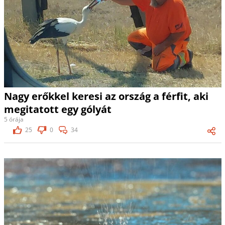
Nagy erőkkel keresi az ország a férfit, aki
megitatott egy gólyát
5 órája
25
0
34