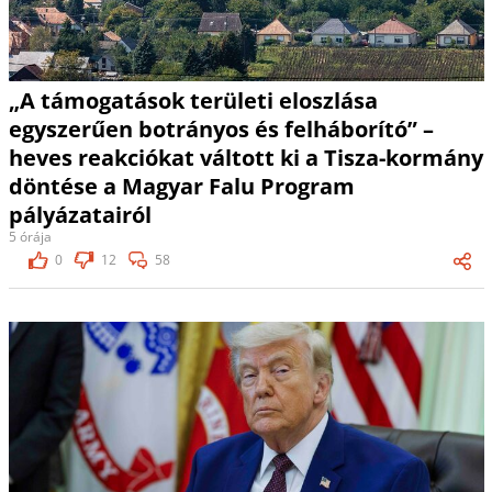
„A támogatások területi eloszlása
egyszerűen botrányos és felháborító” –
heves reakciókat váltott ki a Tisza-kormány
döntése a Magyar Falu Program
pályázatairól
5 órája
0
12
58