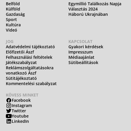
Belföld
Egymillió Találkozás Napja
Külföld
Választás 2024
Gazdaság
Háború Ukrajnában
Sport
Kultúra
Videó
JOG
KAPCSOLAT
Adatvédelmi tájékoztató
Gyakori kérdések
Előfizetői Ászf
Impresszum
Felhasználási feltételek
Médiaajánlat
Játékszabályzat
Sütibeállítások
Reklámszolgáltatásokra
vonatkozó Ászf
Sütitájékoztató
Kommentelési szabályzat
KÖVESS MINKET
Facebook
Instagram
Twitter
Youtube
LinkedIn