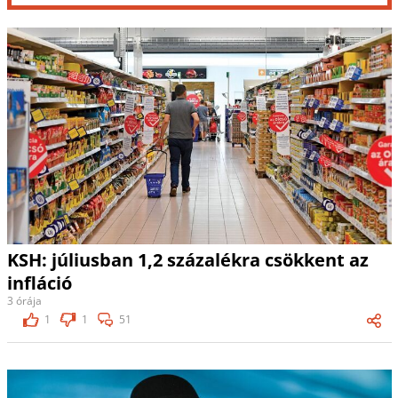
KSH: júliusban 1,2 százalékra csökkent az
infláció
3 órája
1
1
51