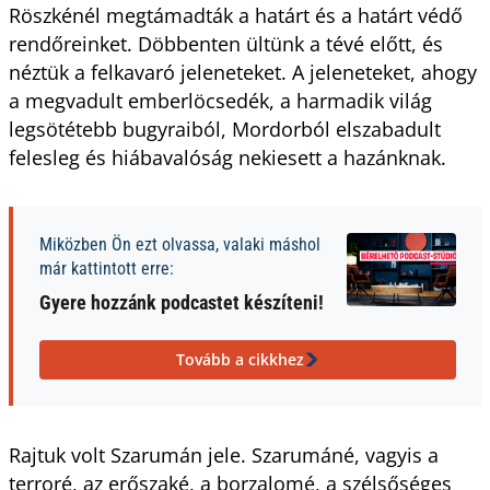
Röszkénél megtámadták a határt és a határt védő
rendőreinket. Döbbenten ültünk a tévé előtt, és
néztük a felkavaró jeleneteket. A jeleneteket, ahogy
a megvadult emberlöcsedék, a harmadik világ
legsötétebb bugyraiból, Mordorból elszabadult
felesleg és hiábavalóság nekiesett a hazánknak.
Miközben Ön ezt olvassa, valaki máshol
már kattintott erre:
Gyere hozzánk podcastet készíteni!
Tovább a cikkhez
Rajtuk volt Szarumán jele. Szarumáné, vagyis a
terroré, az erőszaké, a borzalomé, a szélsőséges