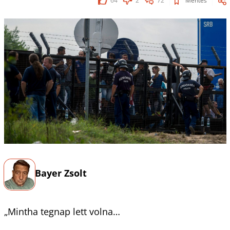
64
2
72
Mentés
Bayer Zsolt
„Mintha tegnap lett volna…