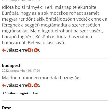
2022. szeptember 20. 07:05
Idióta bolsi "árnyék" Feri, másnap telekürtölte 
Európát, hogy az a sok mocskos rohadt szemét 
magyar rendőr ( akik önfeláldozóan védték ennek a 
féregnek a seggét) megtámadta a szerencsétlen 
migránsokat. Majd legott elrohant pajszer vasért, 
harapó fogóért. Később is tudta használni a 
határzárnál. Belevaló kiscsávó. 
Válasz erre
1
0
budapesti
2022. szeptember 16. 17:29
Majdnem minden mondata hazugság.
Válasz erre
3
5
1 válasz megtekintése
Desz