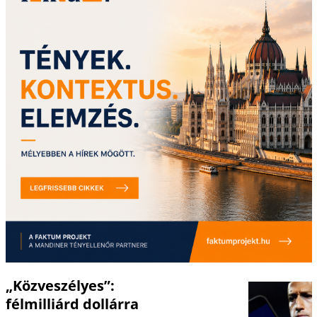
„Közveszélyes”:
félmilliárd dollárra