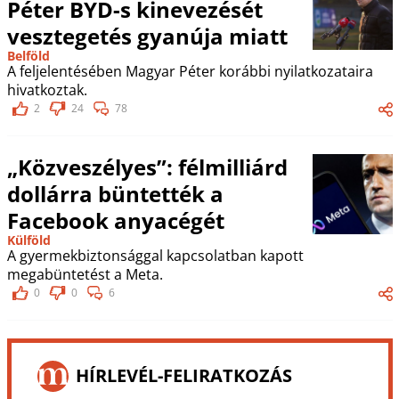
Péter BYD-s kinevezését
vesztegetés gyanúja miatt
Belföld
A feljelentésében Magyar Péter korábbi nyilatkozataira
hivatkoztak.
2
24
78
„Közveszélyes”: félmilliárd
dollárra büntették a
Facebook anyacégét
Külföld
A gyermekbiztonsággal kapcsolatban kapott
megabüntetést a Meta.
0
0
6
HÍRLEVÉL-FELIRATKOZÁS