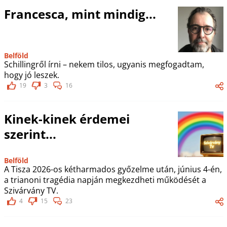
Francesca, mint mindig...
Belföld
Schillingről írni – nekem tilos, ugyanis megfogadtam,
hogy jó leszek.
19
3
16
Kinek-kinek érdemei
szerint...
Belföld
A Tisza 2026-os kétharmados győzelme után, június 4-én,
a trianoni tragédia napján megkezdheti működését a
Szivárvány TV.
4
15
23