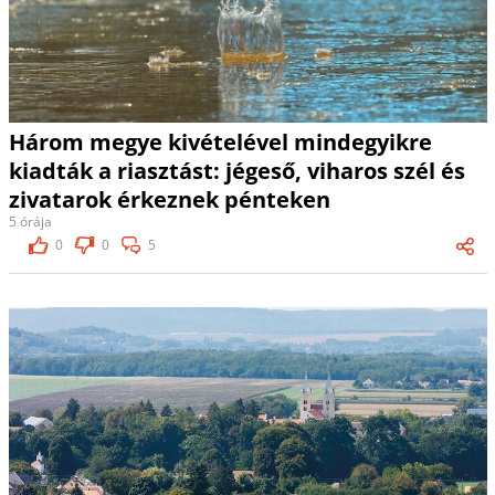
Három megye kivételével mindegyikre
kiadták a riasztást: jégeső, viharos szél és
zivatarok érkeznek pénteken
5 órája
0
0
5