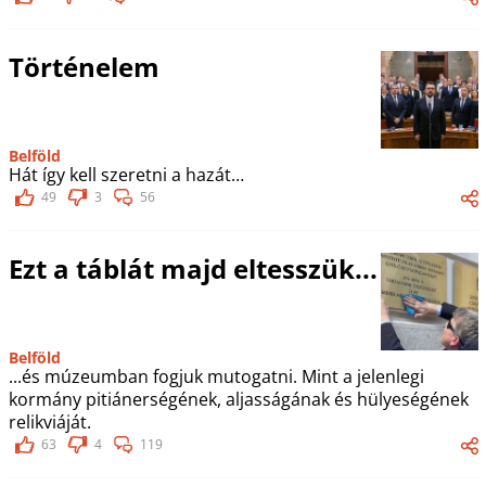
Történelem
Belföld
Hát így kell szeretni a hazát…
49
3
56
Ezt a táblát majd eltesszük...
Belföld
...és múzeumban fogjuk mutogatni. Mint a jelenlegi
kormány pitiánerségének, aljasságának és hülyeségének
relikviáját.
63
4
119