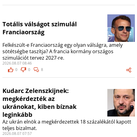
Totális válságot szimulál
Franciaország
Felkészült-e Franciaország egy olyan válságra, amely
sötétségbe taszítja? A francia kormány országos
szimulációt tervez 2027-re.
2026.08.07 08:46
0
0
8
Kudarc Zelenszkijnek:
megkérdezték az
ukránokat, kiben bíznak
leginkább
Az ukrán elnök a megkérdezettek 18 százalékától kapott
teljes bizalmat.
2026.08.07 07:57