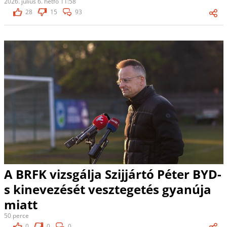
2026. július 6. hétfő 11:58
28
15
93
A BRFK vizsgálja Szijjártó Péter BYD-
s kinevezését vesztegetés gyanúja
miatt
50 perce
0
0
0