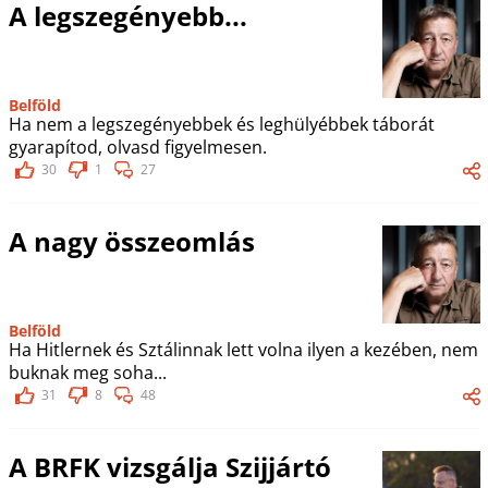
A legszegényebb...
Belföld
Ha nem a legszegényebbek és leghülyébbek táborát
gyarapítod, olvasd figyelmesen.
30
1
27
A nagy összeomlás
Belföld
Ha Hitlernek és Sztálinnak lett volna ilyen a kezében, nem
buknak meg soha...
31
8
48
A BRFK vizsgálja Szijjártó