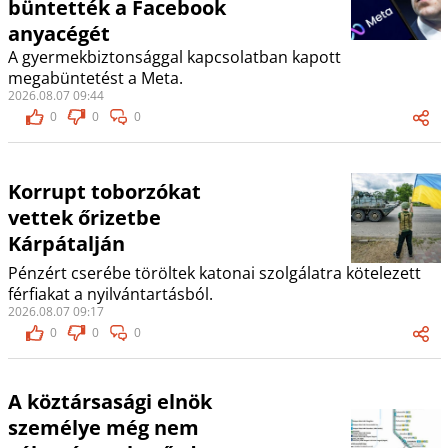
büntették a Facebook
anyacégét
A gyermekbiztonsággal kapcsolatban kapott
megabüntetést a Meta.
2026.08.07 09:44
0
0
0
Korrupt toborzókat
vettek őrizetbe
Kárpátalján
Pénzért cserébe töröltek katonai szolgálatra kötelezett
férfiakat a nyilvántartásból.
2026.08.07 09:17
0
0
0
A köztársasági elnök
személye még nem