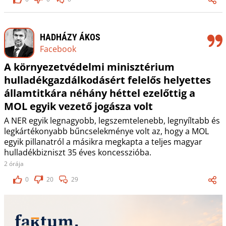
HADHÁZY ÁKOS
Facebook
A környezetvédelmi minisztérium
hulladékgazdálkodásért felelős helyettes
államtitkára néhány héttel ezelőttig a
MOL egyik vezető jogásza volt
A NER egyik legnagyobb, legszemtelenebb, legnyíltabb és
legkártékonyabb bűncselekménye volt az, hogy a MOL
egyik pillanatról a másikra megkapta a teljes magyar
hulladékbizniszt 35 éves koncesszióba.
2 órája
0
20
29