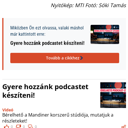
Nyitókép: MTI Fotó: Sóki Tamás
Miközben Ön ezt olvassa, valaki máshol
már kattintott erre:
Gyere hozzánk podcastet készíteni!
Tovább a cikkhez
Gyere hozzánk podcastet
készíteni!
Videó
Bérelhető a Mandiner korszerű stúdiója, mutatjuk a
részleteket!
0
0
0