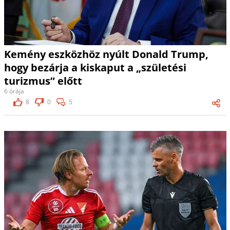
Kemény eszközhöz nyúlt Donald Trump,
hogy bezárja a kiskaput a „születési
turizmus” előtt
6 órája
8
0
5