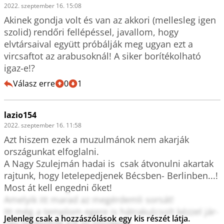
2022. szeptember 16. 15:08
Akinek gondja volt és van az akkori (mellesleg igen 
szolid) rendőri fellépéssel, javallom, hogy 
elvtársaival együtt próbálják meg ugyan ezt a 
vircsaftot az arabusoknál! A siker borítékolható 
igaz-e!? 
Válasz erre
0
1
lazio154
2022. szeptember 16. 11:58
Azt hiszem ezek a muzulmánok nem akarják    
országunkat elfoglalni.

A Nagy Szulejmán hadai is  csak átvonulni akartak 
rajtunk, hogy letelepedjenek Bécsben- Berlinben...!

Most át kell engedni őket!

Amelyik itt marad az megérdemli sorsát!

Itt még a templom egere is hátrakulcsolt kézzel jár- 
Jelenleg csak a hozzászólások egy kis részét látja.