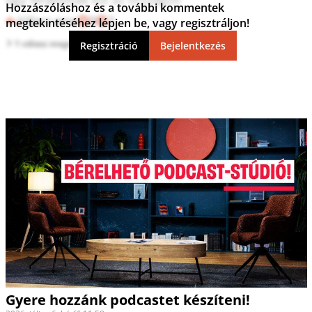
Hozzászóláshoz és a további kommentek
Válasz erre
0
2
megtekintéséhez lépjen be, vagy regisztráljon!
1 válasz megtekintése
Regisztráció
Bejelentkezés
Gyere hozzánk podcastet készíteni!