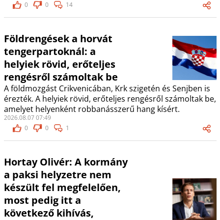
0
0
14
Földrengések a horvát
tengerpartoknál: a
helyiek rövid, erőteljes
rengésről számoltak be
A földmozgást Crikvenicában, Krk szigetén és Senjben is
érezték. A helyiek rövid, erőteljes rengésről számoltak be,
amelyet helyenként robbanásszerű hang kísért.
2026.08.07 07:49
0
0
1
Hortay Olivér: A kormány
a paksi helyzetre nem
készült fel megfelelően,
most pedig itt a
következő kihívás,