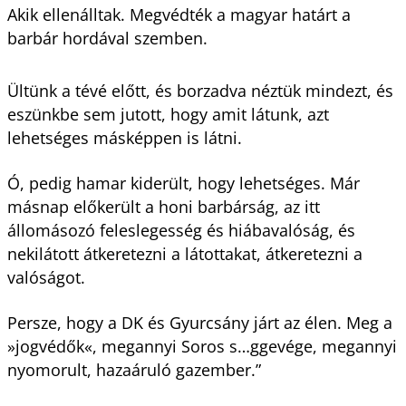
Akik ellenálltak. Megvédték a magyar határt a
barbár hordával szemben.
Ültünk a tévé előtt, és borzadva néztük mindezt, és
eszünkbe sem jutott, hogy amit látunk, azt
lehetséges másképpen is látni.
Ó, pedig hamar kiderült, hogy lehetséges. Már
másnap előkerült a honi barbárság, az itt
állomásozó feleslegesség és hiábavalóság, és
nekilátott átkeretezni a látottakat, átkeretezni a
valóságot.
Persze, hogy a DK és Gyurcsány járt az élen. Meg a
»jogvédők«, megannyi Soros s…ggevége, megannyi
nyomorult, hazaáruló gazember.”