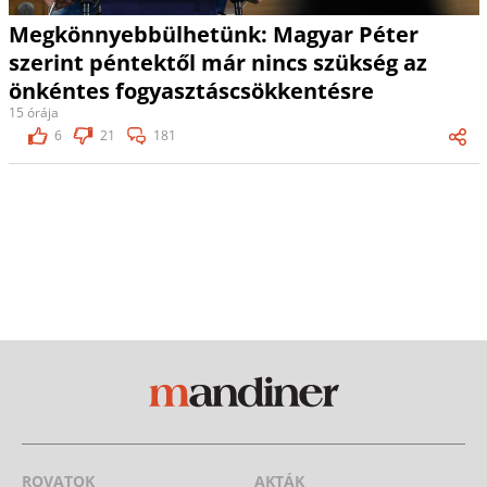
Megkönnyebbülhetünk: Magyar Péter
szerint péntektől már nincs szükség az
önkéntes fogyasztáscsökkentésre
15 órája
6
21
181
ROVATOK
AKTÁK