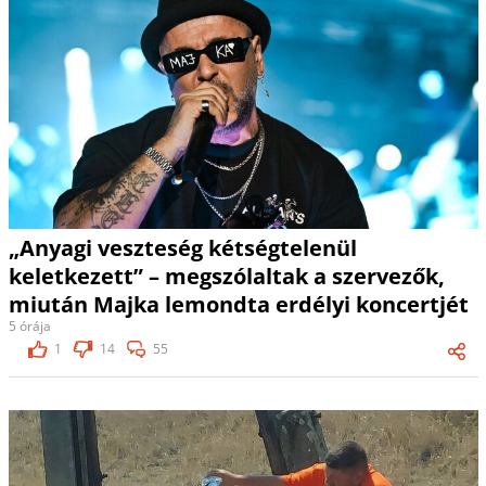
„Anyagi veszteség kétségtelenül
keletkezett” – megszólaltak a szervezők,
miután Majka lemondta erdélyi koncertjét
5 órája
1
14
55