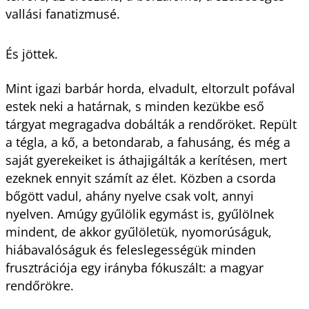
vallási fanatizmusé.
És jöttek.
Mint igazi barbár horda, elvadult, eltorzult pofával
estek neki a határnak, s minden kezükbe eső
tárgyat megragadva dobálták a rendőröket. Repült
a tégla, a kő, a betondarab, a fahusáng, és még a
saját gyerekeiket is áthajigálták a kerítésen, mert
ezeknek ennyit számít az élet. Közben a csorda
bőgött vadul, ahány nyelve csak volt, annyi
nyelven. Amúgy gyűlölik egymást is, gyűlölnek
mindent, de akkor gyűlöletük, nyomorúságuk,
hiábavalóságuk és feleslegességük minden
frusztrációja egy irányba fókuszált: a magyar
rendőrökre.