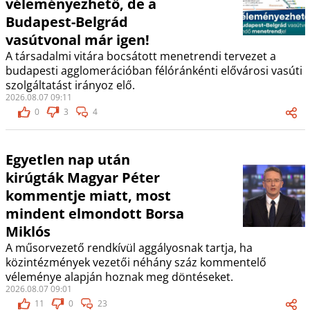
véleményezhető, de a
Budapest-Belgrád
vasútvonal már igen!
A társadalmi vitára bocsátott menetrendi tervezet a
budapesti agglomerációban félóránkénti elővárosi vasúti
szolgáltatást irányoz elő.
2026.08.07 09:11
0
3
4
Egyetlen nap után
kirúgták Magyar Péter
kommentje miatt, most
mindent elmondott Borsa
Miklós
A műsorvezető rendkívül aggályosnak tartja, ha
közintézmények vezetői néhány száz kommentelő
véleménye alapján hoznak meg döntéseket.
2026.08.07 09:01
11
0
23