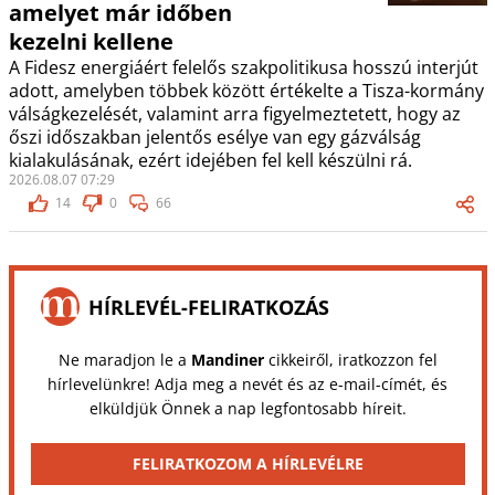
amelyet már időben
kezelni kellene
A Fidesz energiáért felelős szakpolitikusa hosszú interjút
adott, amelyben többek között értékelte a Tisza-kormány
válságkezelését, valamint arra figyelmeztetett, hogy az
őszi időszakban jelentős esélye van egy gázválság
kialakulásának, ezért idejében fel kell készülni rá.
2026.08.07 07:29
14
0
66
HÍRLEVÉL-FELIRATKOZÁS
Ne maradjon le a
Mandiner
cikkeiről, iratkozzon fel
hírlevelünkre! Adja meg a nevét és az e-mail-címét, és
elküldjük Önnek a nap legfontosabb híreit.
FELIRATKOZOM A HÍRLEVÉLRE