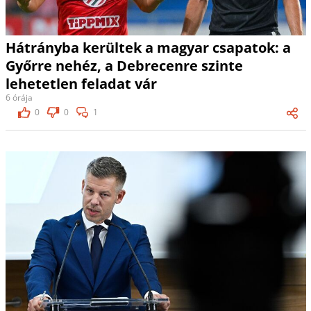
Hátrányba kerültek a magyar csapatok: a
Győrre nehéz, a Debrecenre szinte
lehetetlen feladat vár
6 órája
0
0
1