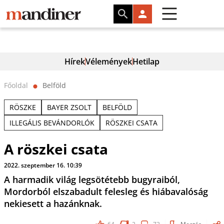
Hírek
Vélemények
Hetilap
Főoldal
Belföld
⬤
RÖSZKE
BAYER ZSOLT
BELFÖLD
ILLEGÁLIS BEVÁNDORLÓK
RÖSZKEI CSATA
A röszkei csata
2022. szeptember 16. 10:39
A harmadik világ legsötétebb bugyraiból,
Mordorból elszabadult felesleg és hiábavalóság
nekiesett a hazánknak.