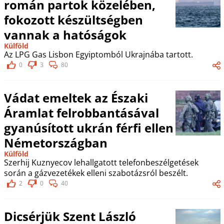
román partok közelében,
fokozott készültségben
vannak a hatóságok
Külföld
Az LPG Gas Lisbon Egyiptomból Ukrajnába tartott.
0
3
80
Vádat emeltek az Északi
Áramlat felrobbantásával
gyanúsított ukrán férfi ellen
Németországban
Külföld
Szerhij Kuznyecov lehallgatott telefonbeszélgetések
során a gázvezetékek elleni szabotázsról beszélt.
2
0
40
Dicsérjük Szent László