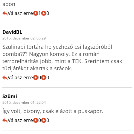
adon
Válasz erre
1
0
DavidBL
2015. december 02. 06:29
Szülinapi tortára helyezhező csillagszóróból 
bomba??? Nagyon komoly. Ez a román 
terrorelhárítás jobb, mint a TEK. Szerintem csak 
tüzijátékot akartak a srácok.
Válasz erre
0
0
Szümi
2015. december 01. 22:04
Így volt, bizony, csak elázott a puskapor.
Válasz erre
0
0