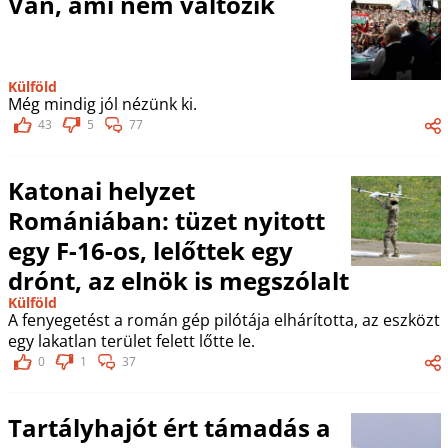
Van, ami nem változik
Külföld
Még mindig jól nézünk ki.
43
5
77
Katonai helyzet
Romániában: tüzet nyitott
egy F-16-os, lelőttek egy
drónt, az elnök is megszólalt
Külföld
A fenyegetést a román gép pilótája elhárította, az eszközt
egy lakatlan terület felett lőtte le.
0
1
37
Tartályhajót ért támadás a