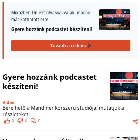
Miközben Ön ezt olvassa, valaki máshol
már kattintott erre:
Gyere hozzánk podcastet készíteni!
Tovább a cikkhez
Gyere hozzánk podcastet
készíteni!
Videó
Bérelhető a Mandiner korszerű stúdiója, mutatjuk a
részleteket!
0
0
0