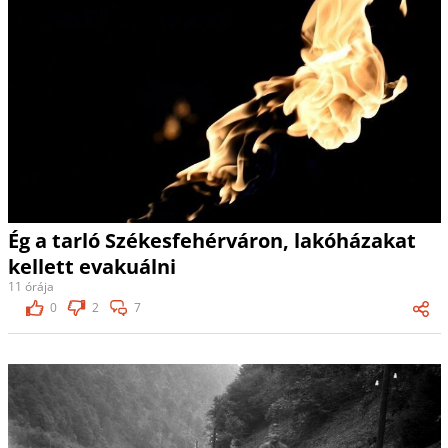
Ég a tarló Székesfehérváron, lakóházakat
kellett evakuálni
11 órája
0
2
7