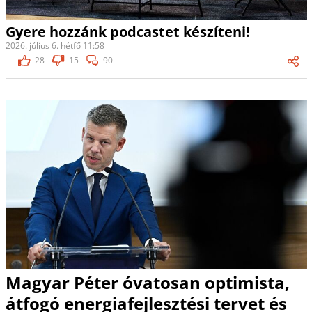
Gyere hozzánk podcastet készíteni!
2026. július 6. hétfő 11:58
28
15
90
Magyar Péter óvatosan optimista,
átfogó energiafejlesztési tervet és