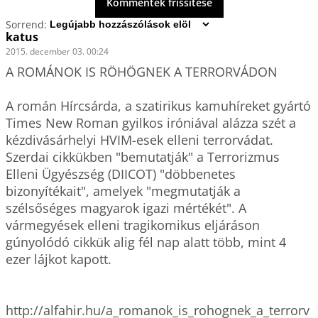
Kommentek frissítése
Sorrend:
katus
2015. december 03. 00:24
A ROMÁNOK IS RÖHÖGNEK A TERRORVÁDON

A román Hírcsárda, a szatirikus kamuhíreket gyártó 
Times New Roman gyilkos iróniával alázza szét a 
kézdivásárhelyi HVIM-esek elleni terrorvádat. 

Szerdai cikkükben "bemutatják" a Terrorizmus 
Elleni Ügyészség (DIICOT) "döbbenetes 
bizonyítékait", amelyek "megmutatják a 
szélsőséges magyarok igazi mértékét". A 
vármegyések elleni tragikomikus eljáráson 
gúnyolódó cikkük alig fél nap alatt több, mint 4 
ezer lájkot kapott. 

http://alfahir.hu/a_romanok_is_rohognek_a_terrorv