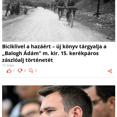
Biciklivel a hazáért – új könyv tárgyalja a
„Balogh Ádám” m. kir. 15. kerékpáros
zászlóalj történetét
12 órája
7
0
9