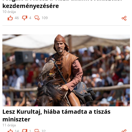
kezdeményezésére
10 órája
46
4
109
Lesz Kurultaj, hiába támadta a tiszás
miniszter
11 órája
14
1
32