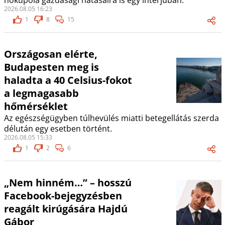
hőkupola gazdasági hatásaira is egy interjúban.
2026.08.05 16:23
1
8
15
Országosan elérte,
Budapesten meg is
haladta a 40 Celsius-fokot
a legmagasabb
hőmérséklet
Az egészségügyben túlhevülés miatti betegellátás szerda
délután egy esetben történt.
2026.08.05 15:33
1
2
6
„Nem hinném…” – hosszú
Facebook-bejegyzésben
reagált kirúgására Hajdú
Gábor