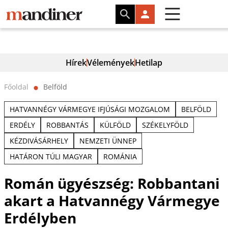
Hírek
Vélemények
Hetilap
Főoldal
Belföld
⬤
HATVANNÉGY VÁRMEGYE IFJÚSÁGI MOZGALOM
BELFÖLD
ERDÉLY
ROBBANTÁS
KÜLFÖLD
SZÉKELYFÖLD
KÉZDIVÁSÁRHELY
NEMZETI ÜNNEP
HATÁRON TÚLI MAGYAR
ROMÁNIA
Román ügyészség: Robbantani
akart a Hatvannégy Vármegye
Erdélyben