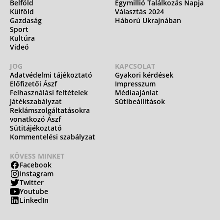
Belföld
Egymillió Találkozás Napja
Külföld
Választás 2024
Gazdaság
Háború Ukrajnában
Sport
Kultúra
Videó
JOG
KAPCSOLAT
Adatvédelmi tájékoztató
Gyakori kérdések
Előfizetői Ászf
Impresszum
Felhasználási feltételek
Médiaajánlat
Játékszabályzat
Sütibeállítások
Reklámszolgáltatásokra
vonatkozó Ászf
Sütitájékoztató
Kommentelési szabályzat
KÖVESS MINKET
Facebook
Instagram
Twitter
Youtube
LinkedIn