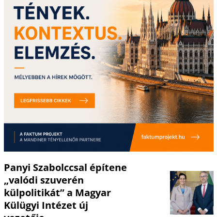
Panyi Szabolccsal építene
„valódi szuverén
külpolitikát” a Magyar
Külügyi Intézet új