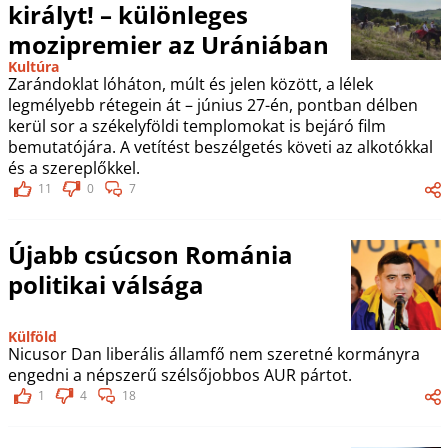
királyt! – különleges
mozipremier az Urániában
Kultúra
Zarándoklat lóháton, múlt és jelen között, a lélek
legmélyebb rétegein át – június 27-én, pontban délben
kerül sor a székelyföldi templomokat is bejáró film
bemutatójára. A vetítést beszélgetés követi az alkotókkal
és a szereplőkkel.
11
0
7
Újabb csúcson Románia
politikai válsága
Külföld
Nicusor Dan liberális államfő nem szeretné kormányra
engedni a népszerű szélsőjobbos AUR pártot.
1
4
18