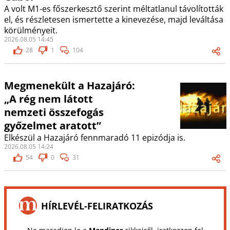
A volt M1-es főszerkesztő szerint méltatlanul távolították
el, és részletesen ismertette a kinevezése, majd leváltása
körülményeit.
2026.08.05 14:45
28
1
104
Megmenekült a Hazajáró:
„A rég nem látott
nemzeti összefogás
győzelmet aratott”
Elkészül a Hazajáró fennmaradó 11 epizódja is.
2026.08.05 14:24
54
0
31
HÍRLEVÉL-FELIRATKOZÁS