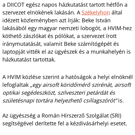
a DIICOT egész napos házkutatást tartott hétfőn a
szervezet elnökének lakásán. A
Székelyhon
által
idézett közleményben azt írják: Beke István
lakásából egy magyar nemzeti lobogót, a HVIM-hez
köthető zászlókat és pólókat, a szervezet írott
iránymutatását, valamit Beke számítógépét és
laptopját vitték el az ügyészek és a munkahelyén is
házkutatást tartottak.
A HVIM közlése szerint a hatóságok a helyi elnöknél
lefoglaltak
„egy airsoft köridőmérő szirénát, airsoft
optikai segédeszközt, szilveszteri petárdát és
születésnapi tortára helyezhető csillagszórót”
is.
Az ügyészség a Román Hírszerző Szolgálat (SRI)
segítségével derítette fel a kézdivásárhelyi esetet.