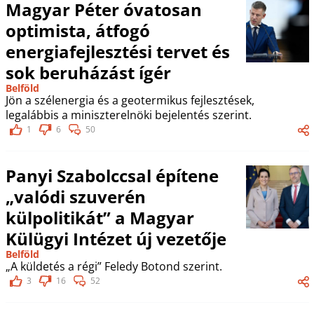
Magyar Péter óvatosan
optimista, átfogó
energiafejlesztési tervet és
sok beruházást ígér
Belföld
Jön a szélenergia és a geotermikus fejlesztések,
legalábbis a miniszterelnöki bejelentés szerint.
1
6
50
Panyi Szabolccsal építene
„valódi szuverén
külpolitikát” a Magyar
Külügyi Intézet új vezetője
Belföld
„A küldetés a régi” Feledy Botond szerint.
3
16
52