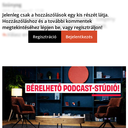
Szúnyog
2015. december 01. 17:28
Jelenleg csak a hozzászólások egy kis részét látja.
Ócska provokáció a románok részéről. Szegény 
Hozzászóláshoz és a további kommentek
srácnak meg sok évre tönkreteszik az életét.
megtekintéséhez lépjen be, vagy regisztráljon!
Válasz erre
1
0
Regisztráció
Bejelentkezés