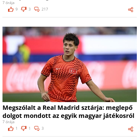
7 órája
9
3
217
Megszólalt a Real Madrid sztárja: meglepő
dolgot mondott az egyik magyar játékosról
7 órája
1
1
3