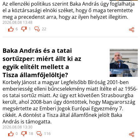
Az ellenzéki politikus szerint Baka András úgy foglalhatja
el a köztársasági elnöki széket, hogy ő maga teremtette
meg a precedenst arra, hogy az ilyen helyzet illegitim.
2026.08.08 13:48
6
1
22
Baka András és a tatai
sortűzper: miért állt ki az
egyik elítélt mellett a
Tisza államfőjelöltje?
Korbely Jánost a magyar Legfelsőbb Bíróság 2001-ben
emberiesség elleni bűncselekmény miatt ítélte el az 1956-
os tatai sortűz miatt. Az ügy ezt követően Strasbourgba
került, ahol 2008-ban úgy döntöttek, hogy Magyarország
megsértette az Emberi Jogok Európai Egyezmény 7.
cikkét. A döntést a Tisza által államfőnek jelölt Baka
András is támogatta.
2026.08.08 13:30
0
18
116