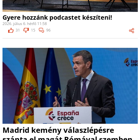
Gyere hozzánk podcastet készíteni!
2026. július 6. hétfő 11:58
31
15
96
Madrid kemény válaszlépésre
szánta el magát Rómával szemben