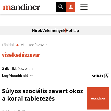
Hírek
Vélemények
Hetilap
Főoldal
viselkedészavar
⬤
viselkedészavar
2 db
cikk összesen
Szűrés
Súlyos szociális zavart okoz
a korai tabletezés