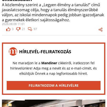
A közlemény szerint a „Legyen élmény a tanulás!” című
javaslatcsomag célja, hogy a tanulás élményszerűbbé
váljon, az iskolai mindennapok pedig jobban igazodjanak
a gyermekek életkori sajátosságaihoz.
2026.08.08 11:01
3
21
97
HÍRLEVÉL-FELIRATKOZÁS
Ne maradjon le a
Mandiner
cikkeiről, iratkozzon fel
hírlevelünkre! Adja meg a nevét és az e-mail-címét, és
elküldjük Önnek a nap legfontosabb híreit.
FELIRATKOZOM A HÍRLEVÉLRE