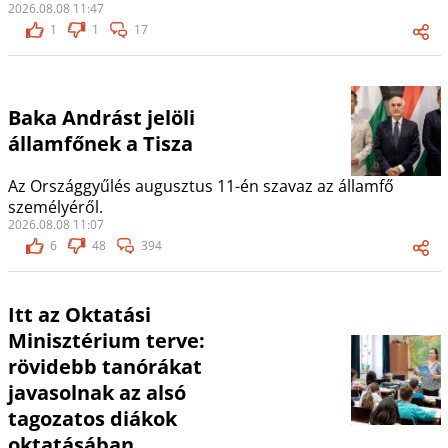
2026.08.08 11:47
1
1
17
Baka Andrást jelöli
államfőnek a Tisza
Az Országgyűlés augusztus 11-én szavaz az államfő
személyéről.
2026.08.08 11:07
6
48
394
Itt az Oktatási
Minisztérium terve:
rövidebb tanórákat
javasolnak az alsó
tagozatos diákok
oktatásában