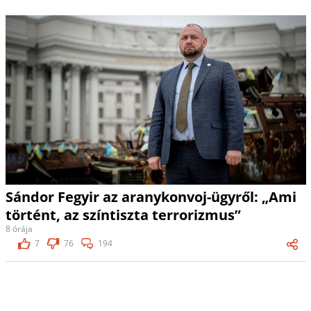
Sándor Fegyir az aranykonvoj-ügyről: „Ami
történt, az színtiszta terrorizmus”
8 órája
7
76
194