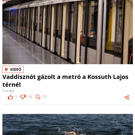
VIDEÓ
Vaddisznót gázolt a metró a Kossuth Lajos
térnél
5 órája
1
10
77