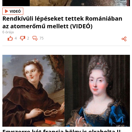
VIDEÓ
Rendkívüli lépéseket tettek Romániában
az atomerőmű mellett (VIDEÓ)
6 órája
4
2
75
Egyszerre két francia hölgy is elrabolta II.