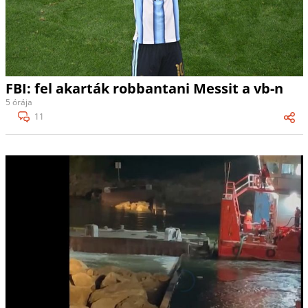
FBI: fel akarták robbantani Messit a vb-n
5 órája
11