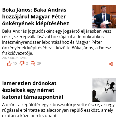
Bóka János: Baka András
hozzájárul Magyar Péter
önkényének kiépítéséhez
Baka András jogtudósként egy jogsértő eljárásban vesz
részt, szerepvállalásával hozzájárul a demokratikus
intézményrendszer lebontásához és Magyar Péter
önkényének kiépítéséhez – közölte Bóka János, a Fidesz
frakcióvezetője.
2026.08.08 12:49
15
2
29
Ismeretlen drónokat
észleltek egy német
katonai támaszpontnál
A drónt a repülőtér egyik buszsofőrje vette észre, aki egy
rúgással eltérítette az alacsonyan repülő eszközt, amely
ezután a közelben lezuhant.