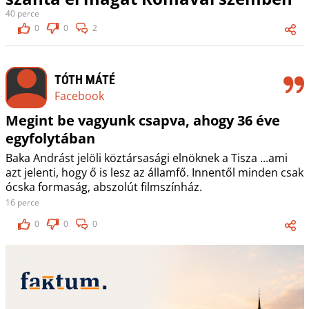
40 perce
0
0
2
TÓTH MÁTÉ
Facebook
Megint be vagyunk csapva, ahogy 36 éve
egyfolytában
Baka Andrást jelöli köztársasági elnöknek a Tisza ...ami
azt jelenti, hogy ő is lesz az államfő. Innentől minden csak
ócska formaság, abszolút filmszínház.
16 perce
0
0
0