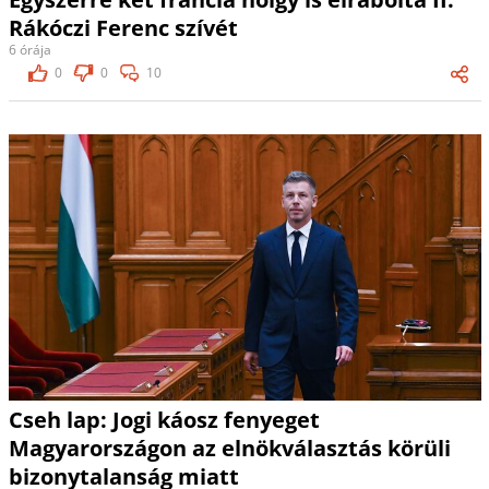
Rákóczi Ferenc szívét
6 órája
0
0
10
Cseh lap: Jogi káosz fenyeget
Magyarországon az elnökválasztás körüli
bizonytalanság miatt