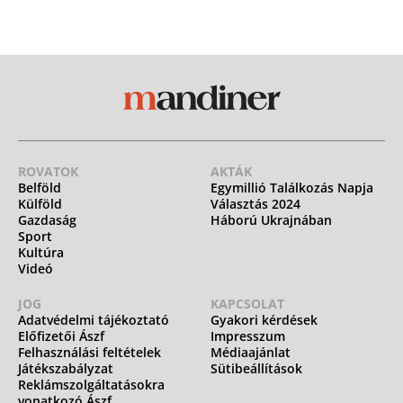
ROVATOK
AKTÁK
Belföld
Egymillió Találkozás Napja
Külföld
Választás 2024
Gazdaság
Háború Ukrajnában
Sport
Kultúra
Videó
JOG
KAPCSOLAT
Adatvédelmi tájékoztató
Gyakori kérdések
Előfizetői Ászf
Impresszum
Felhasználási feltételek
Médiaajánlat
Játékszabályzat
Sütibeállítások
Reklámszolgáltatásokra
vonatkozó Ászf