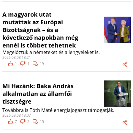
A magyarok utat
mutattak az Európai
Bizottságnak – és a
következő napokban még
ennél is többet tehetnek
Megelőztük a németeket és a lengyeleket is.
2026.08.08 13:21
1
1
19
Mi Hazánk: Baka András
alkalmatlan az államfői
tisztségre
Továbbra is Tóth Máté energiajogászt támogatják.
2026.08.08 13:07
7
2
15