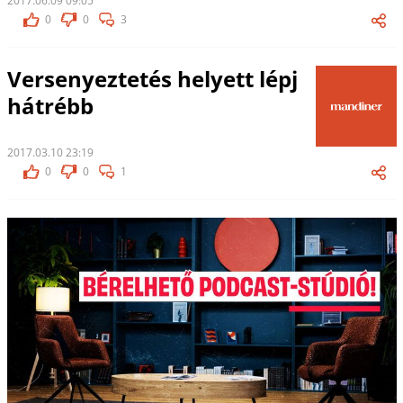
2017.06.09 09:05
0
0
3
Versenyeztetés helyett lépj
hátrébb
2017.03.10 23:19
0
0
1