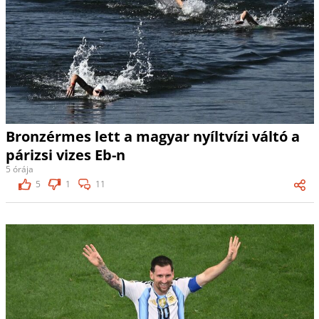
Bronzérmes lett a magyar nyíltvízi váltó a
párizsi vizes Eb-n
5 órája
5
1
11