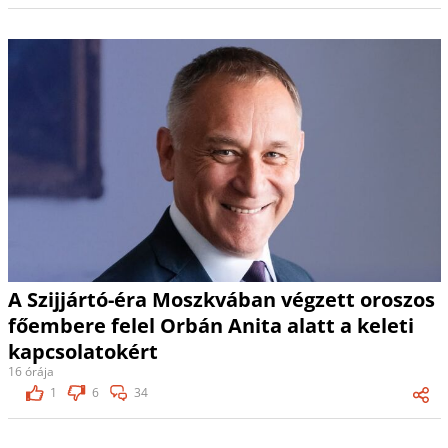
A Szijjártó-éra Moszkvában végzett oroszos
főembere felel Orbán Anita alatt a keleti
kapcsolatokért
16 órája
1
6
34