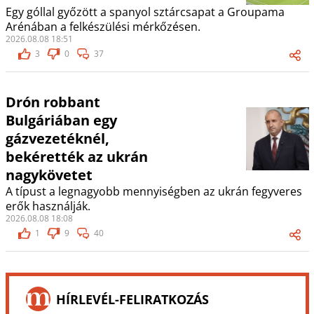
Egy góllal győzött a spanyol sztárcsapat a Groupama
Arénában a felkészülési mérkőzésen.
2026.08.08 18:51
3
0
37
Drón robbant
Bulgáriában egy
gázvezetéknél,
bekérették az ukrán
nagykövetet
A típust a legnagyobb mennyiségben az ukrán fegyveres
erők használják.
2026.08.08 18:08
1
9
40
HÍRLEVÉL-FELIRATKOZÁS