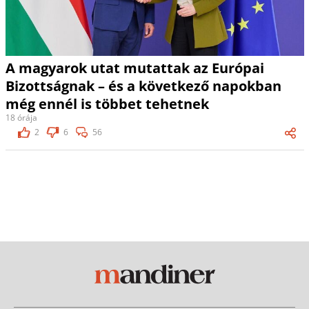
A magyarok utat mutattak az Európai
Bizottságnak – és a következő napokban
még ennél is többet tehetnek
18 órája
2
6
56