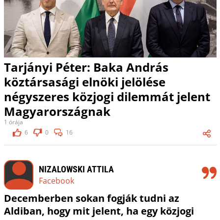
Tarjányi Péter: Baka András
köztársasági elnöki jelölése
négyszeres közjogi dilemmát jelent
Magyarországnak
1 órája
6
0
16
NIZALOWSKI ATTILA
Facebook
Decemberben sokan fogják tudni az
Aldiban, hogy mit jelent, ha egy közjogi