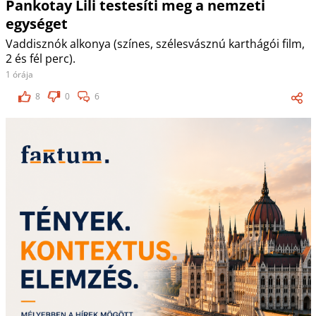
Pankotay Lili testesíti meg a nemzeti
egységet
Vaddisznók alkonya (színes, szélesvásznú karthágói film,
2 és fél perc).
1 órája
8
0
6