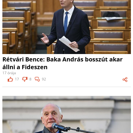
Rétvári Bence: Baka András bosszút akar
állni a Fideszen
17 órája
17
8
92