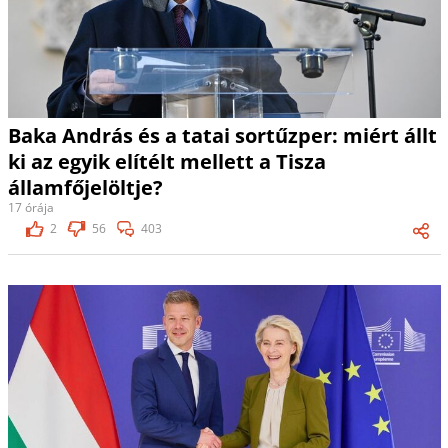
Baka András és a tatai sortűzper: miért állt
ki az egyik elítélt mellett a Tisza
államfőjelöltje?
17 órája
2
56
403