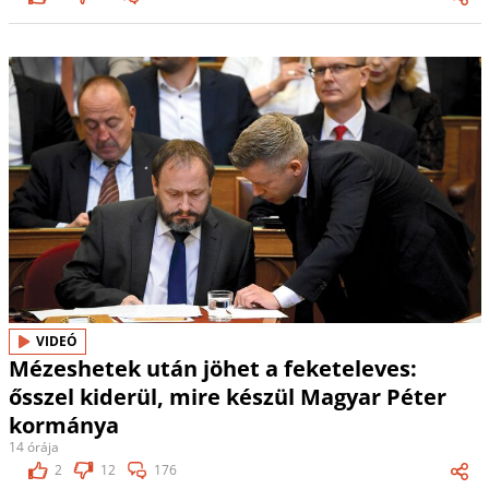
VIDEÓ
Mézeshetek után jöhet a feketeleves:
ősszel kiderül, mire készül Magyar Péter
kormánya
14 órája
2
12
176