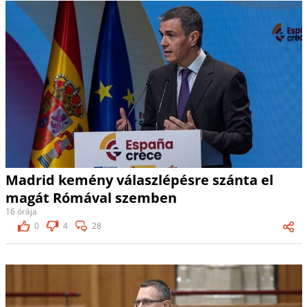
Madrid kemény válaszlépésre szánta el
magát Rómával szemben
16 órája
0
4
28