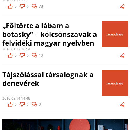
2020.11.28 11:55
0
0
78
„Föltörte a lábam a
botasky” – kölcsönszavak a
felvidéki magyar nyelvben
2016.01.13 10:54
0
0
10
Tájszólással társalognak a
denevérek
2010.09.14 14:48
0
0
0