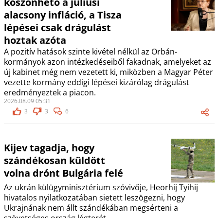
köszönhető a júliusi
alacsony infláció, a Tisza
lépései csak drágulást
hoztak azóta
A pozitív hatások szinte kivétel nélkül az Orbán-
kormányok azon intézkedéseiből fakadnak, amelyeket az
új kabinet még nem vezetett ki, miközben a Magyar Péter
vezette kormány eddigi lépései kizárólag drágulást
eredményeztek a piacon.
2026.08.09 05:31
3
3
6
Kijev tagadja, hogy
szándékosan küldött
volna drónt Bulgária felé
Az ukrán külügyminisztérium szóvivője, Heorhij Tyihij
hivatalos nyilatkozatában sietett leszögezni, hogy
Ukrajnának nem állt szándékában megsérteni a