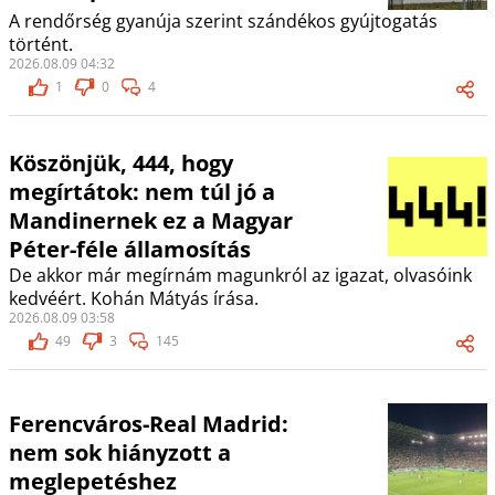
A rendőrség gyanúja szerint szándékos gyújtogatás
történt.
2026.08.09 04:32
1
0
4
Köszönjük, 444, hogy
megírtátok: nem túl jó a
Mandinernek ez a Magyar
Péter-féle államosítás
De akkor már megírnám magunkról az igazat, olvasóink
kedvéért. Kohán Mátyás írása.
2026.08.09 03:58
49
3
145
Ferencváros-Real Madrid:
nem sok hiányzott a
meglepetéshez