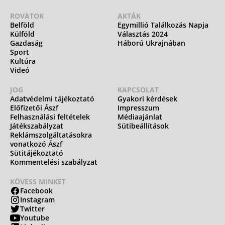
ROVATOK
AKTÁK
Belföld
Egymillió Találkozás Napja
Külföld
Választás 2024
Gazdaság
Háború Ukrajnában
Sport
Kultúra
Videó
JOG
KAPCSOLAT
Adatvédelmi tájékoztató
Gyakori kérdések
Előfizetői Ászf
Impresszum
Felhasználási feltételek
Médiaajánlat
Játékszabályzat
Sütibeállítások
Reklámszolgáltatásokra
vonatkozó Ászf
Sütitájékoztató
Kommentelési szabályzat
KÖVESS MINKET
Facebook
Instagram
Twitter
Youtube