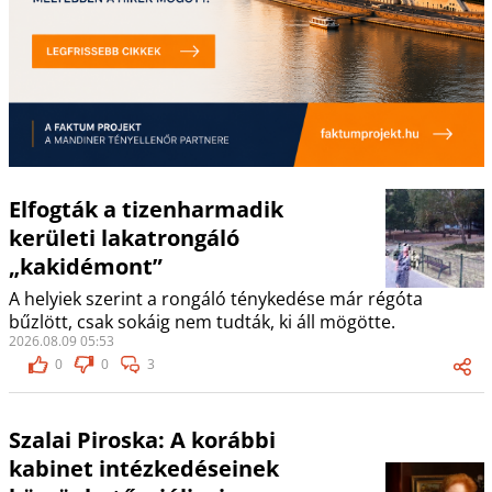
Elfogták a tizenharmadik
kerületi lakatrongáló
„kakidémont”
A helyiek szerint a rongáló ténykedése már régóta
bűzlött, csak sokáig nem tudták, ki áll mögötte.
2026.08.09 05:53
0
0
3
Szalai Piroska: A korábbi
kabinet intézkedéseinek