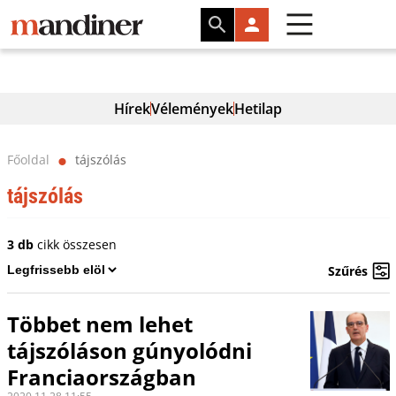
Hírek
Vélemények
Hetilap
Főoldal
tájszólás
⬤
tájszólás
3 db
cikk összesen
Szűrés
Többet nem lehet
tájszóláson gúnyolódni
Franciaországban