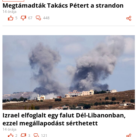
Megtámadták Takács Pétert a strandon
14 órája
5
67
448
Izrael elfoglalt egy falut Dél-Libanonban,
ezzel megállapodást sérthetett
14 órája
2
3
121