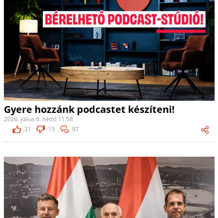
Gyere hozzánk podcastet készíteni!
2026. július 6. hétfő 11:58
31
15
97