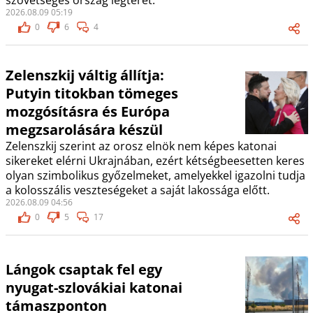
szövetséges ország légterét.
2026.08.09 05:19
0
6
4
Zelenszkij váltig állítja:
Putyin titokban tömeges
mozgósításra és Európa
megzsarolására készül
Zelenszkij szerint az orosz elnök nem képes katonai
sikereket elérni Ukrajnában, ezért kétségbeesetten keres
olyan szimbolikus győzelmeket, amelyekkel igazolni tudja
a kolosszális veszteségeket a saját lakossága előtt.
2026.08.09 04:56
0
5
17
Lángok csaptak fel egy
nyugat-szlovákiai katonai
támaszponton