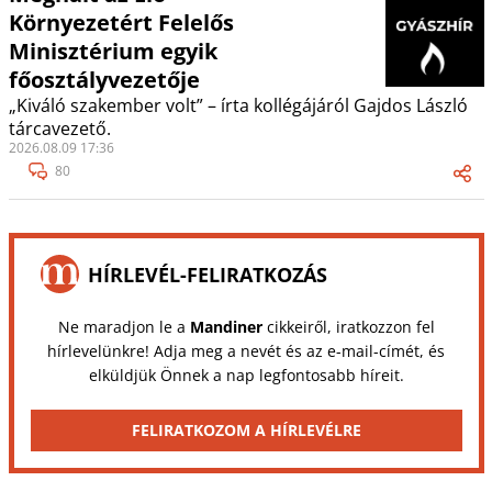
Környezetért Felelős
Minisztérium egyik
főosztályvezetője
„Kiváló szakember volt” – írta kollégájáról Gajdos László
tárcavezető.
2026.08.09 17:36
80
HÍRLEVÉL-FELIRATKOZÁS
Ne maradjon le a
Mandiner
cikkeiről, iratkozzon fel
hírlevelünkre! Adja meg a nevét és az e-mail-címét, és
elküldjük Önnek a nap legfontosabb híreit.
FELIRATKOZOM A HÍRLEVÉLRE