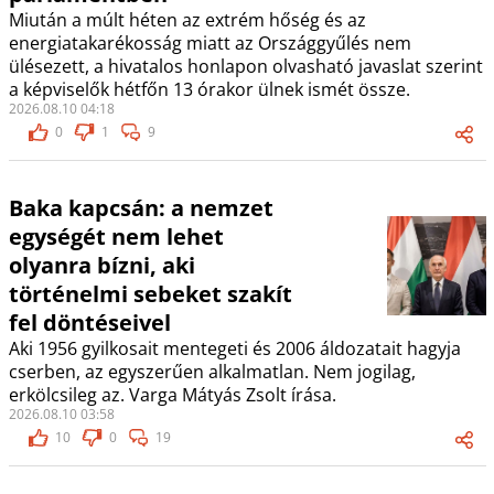
Miután a múlt héten az extrém hőség és az
energiatakarékosság miatt az Országgyűlés nem
ülésezett, a hivatalos honlapon olvasható javaslat szerint
a képviselők hétfőn 13 órakor ülnek ismét össze.
2026.08.10 04:18
0
1
9
Baka kapcsán: a nemzet
egységét nem lehet
olyanra bízni, aki
történelmi sebeket szakít
fel döntéseivel
Aki 1956 gyilkosait mentegeti és 2006 áldozatait hagyja
cserben, az egyszerűen alkalmatlan. Nem jogilag,
erkölcsileg az. Varga Mátyás Zsolt írása.
2026.08.10 03:58
10
0
19