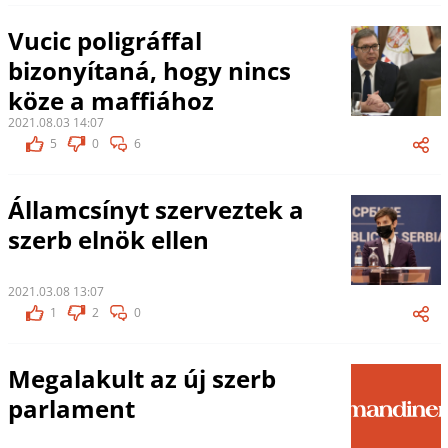
Vucic poligráffal
bizonyítaná, hogy nincs
köze a maffiához
2021.08.03 14:07
5
0
6
Államcsínyt szerveztek a
szerb elnök ellen
2021.03.08 13:07
1
2
0
Megalakult az új szerb
parlament