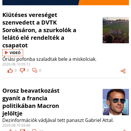
Kiütéses vereséget
szenvedett a DVTK
Soroksáron, a szurkolók a
lelátó elé rendelték a
csapatot
VIDEÓ
Óriási pofonba szaladtak bele a miskolciak.
2026.08.10 05:12
0
0
0
Orosz beavatkozást
gyanít a francia
politikában Macron
jelöltje
Dezinformációk vádjával tett panaszt Gabriel Attal.
2026.08.10 04:46