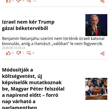
0
6
12
Izrael nem kér Trump
gázai béketervéből
Benjamin Netanjahu szerint nem történik izraeli katonai
kivonulás, amíg a Hamászt „valóban” le nem fegyverzik.
2026.08.10 04:24
0
1
6
Módosítják a
költségvetést, új
képviselők mutatkoznak
be, Magyar Péter felszólal
a napirend előtt – forró
nap várható a
parlamentben