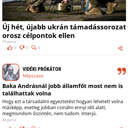
Új hét, újabb ukrán támadássorozat
orosz célpontok ellen
19 perce
0
0
0
VIDÉKI PRÓKÁTOR
Népszava
Baka Andrásnál jobb államfőt most nem is
találhattak volna
Hogy ezt a társadalmi egyeztetést hogyan lehetett volna
másképp, esetleg jobban csinálni ennyi idő alatt,
megmondom őszintén, nem tudom. Interjú.
48 perce