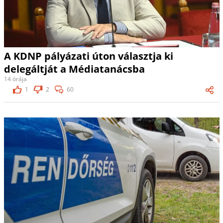
A KDNP pályázati úton választja ki
delegáltját a Médiatanácsba
14 órája
1
2
60