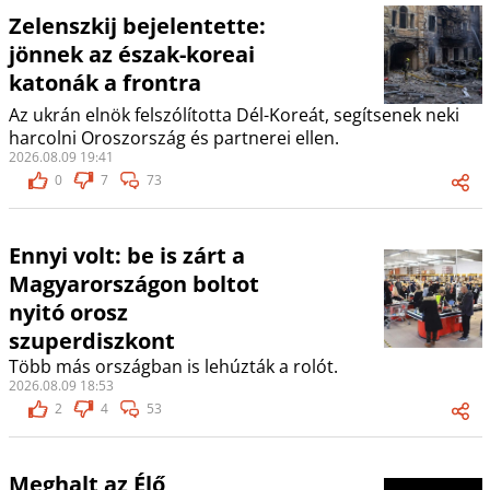
Zelenszkij bejelentette:
jönnek az észak-koreai
katonák a frontra
Az ukrán elnök felszólította Dél-Koreát, segítsenek neki
harcolni Oroszország és partnerei ellen.
2026.08.09 19:41
0
7
73
Ennyi volt: be is zárt a
Magyarországon boltot
nyitó orosz
szuperdiszkont
Több más országban is lehúzták a rolót.
2026.08.09 18:53
2
4
53
Meghalt az Élő