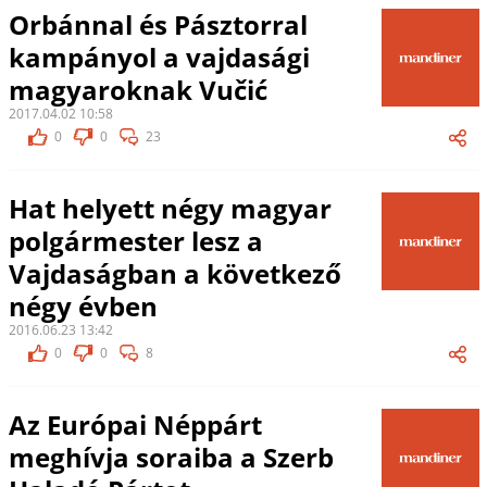
Orbánnal és Pásztorral
kampányol a vajdasági
magyaroknak Vučić
2017.04.02 10:58
0
0
23
Hat helyett négy magyar
polgármester lesz a
Vajdaságban a következő
négy évben
2016.06.23 13:42
0
0
8
Az Európai Néppárt
meghívja soraiba a Szerb