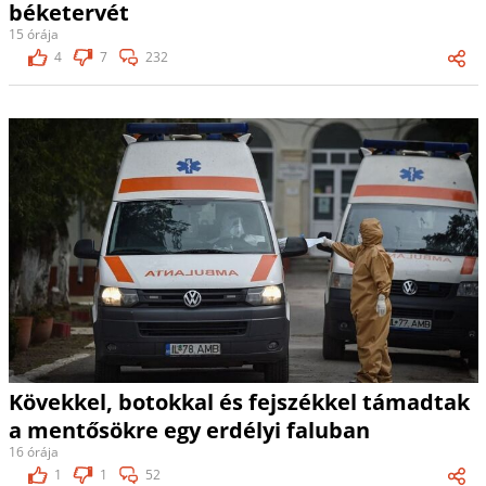
béketervét
15 órája
4
7
232
Kövekkel, botokkal és fejszékkel támadtak
a mentősökre egy erdélyi faluban
16 órája
1
1
52