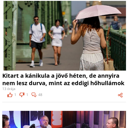
Kitart a kánikula a jövő héten, de annyira
nem lesz durva, mint az eddigi hőhullámok
13 órája
1
1
48