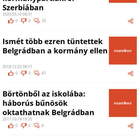
Szerbiában
2020.05.10 08:31
0
0
32
Ismét több ezren tüntettek
Belgrádban a kormány ellen
2018.12.23 08:17
0
0
47
Börtönből az iskolába:
háborús bűnösök
oktathatnak Belgrádban
2017.10.19 19:35
0
0
8