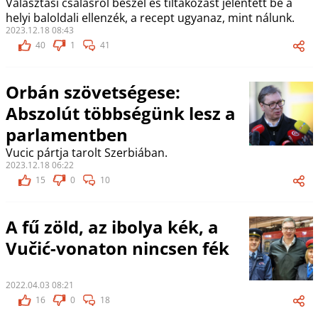
Választási csalásról beszél és tiltakozást jelentett be a
helyi baloldali ellenzék, a recept ugyanaz, mint nálunk.
2023.12.18 08:43
40
1
41
Orbán szövetségese:
Abszolút többségünk lesz a
parlamentben
Vucic pártja tarolt Szerbiában.
2023.12.18 06:22
15
0
10
A fű zöld, az ibolya kék, a
Vučić-vonaton nincsen fék
2022.04.03 08:21
16
0
18