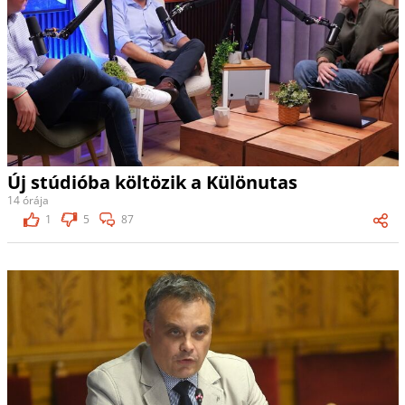
Új stúdióba költözik a Különutas
14 órája
1
5
87