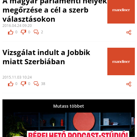
A magyar parlamenti helyek
megőrzése a cél a szerb
választásokon
2016.04.24 09:20
0
0
2
Vizsgálat indult a Jobbik
miatt Szerbiában
2015.11.03 10:24
0
0
38
Mutass többet