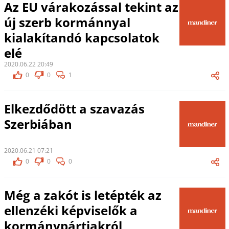
Az EU várakozással tekint az
új szerb kormánnyal
kialakítandó kapcsolatok
elé
2020.06.22 20:49
0
0
1
Elkezdődött a szavazás
Szerbiában
2020.06.21 07:21
0
0
0
Még a zakót is letépték az
ellenzéki képviselők a
kormánypártiakról