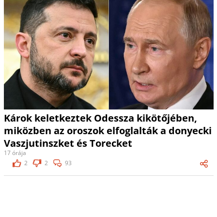
Károk keletkeztek Odessza kikötőjében,
miközben az oroszok elfoglalták a donyecki
Vaszjutinszket és Torecket
17 órája
2
2
93