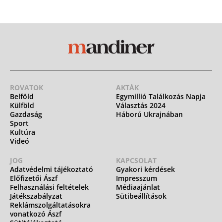
ROVATOK
AKTÁK
Belföld
Egymillió Találkozás Napja
Külföld
Választás 2024
Gazdaság
Háború Ukrajnában
Sport
Kultúra
Videó
JOG
KAPCSOLAT
Adatvédelmi tájékoztató
Gyakori kérdések
Előfizetői Ászf
Impresszum
Felhasználási feltételek
Médiaajánlat
Játékszabályzat
Sütibeállítások
Reklámszolgáltatásokra
vonatkozó Ászf