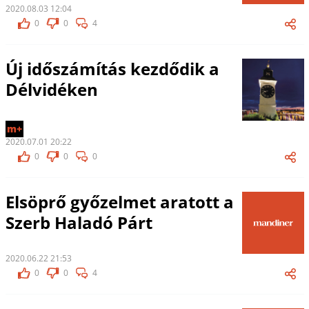
2020.08.03 12:04
0
0
4
Új időszámítás kezdődik a
Délvidéken
m+
2020.07.01 20:22
0
0
0
Elsöprő győzelmet aratott a
Szerb Haladó Párt
2020.06.22 21:53
0
0
4