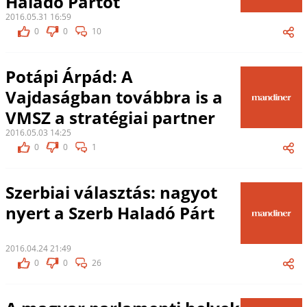
Haladó Pártot
2016.05.31 16:59
0
0
10
Potápi Árpád: A
Vajdaságban továbbra is a
VMSZ a stratégiai partner
2016.05.03 14:25
0
0
1
Szerbiai választás: nagyot
nyert a Szerb Haladó Párt
2016.04.24 21:49
0
0
26