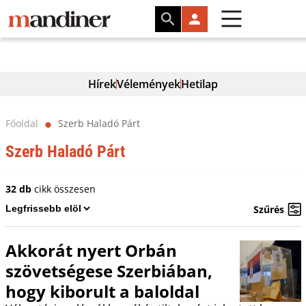
Hírek
Vélemények
Hetilap
Főoldal
Szerb Haladó Párt
⬤
Szerb Haladó Párt
32 db
cikk összesen
Szűrés
Akkorát nyert Orbán
szövetségese Szerbiában,
hogy kiborult a baloldal