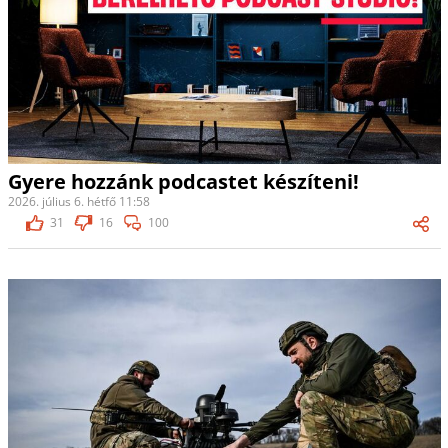
Gyere hozzánk podcastet készíteni!
2026. július 6. hétfő 11:58
31
16
100