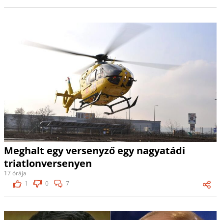
Meghalt egy versenyző egy nagyatádi
triatlonversenyen
17 órája
1
0
7