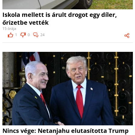
Iskola mellett is árult drogot egy díler,
őrizetbe vették
15 órája
1
0
24
Nincs vége: Netanjahu elutasította Trump