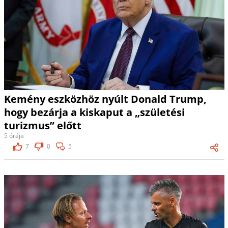
Kemény eszközhöz nyúlt Donald Trump,
hogy bezárja a kiskaput a „születési
turizmus” előtt
5 órája
7
0
5