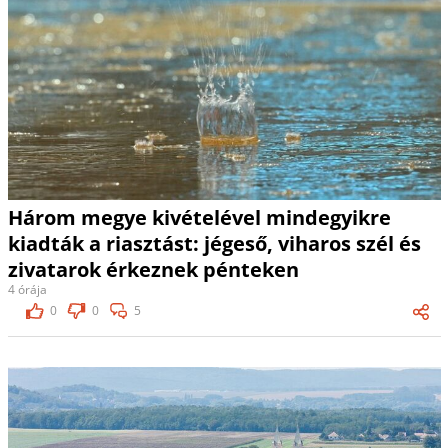
Három megye kivételével mindegyikre
kiadták a riasztást: jégeső, viharos szél és
zivatarok érkeznek pénteken
4 órája
0
0
5