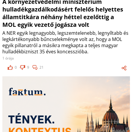
A környezetvédelmi minisztérium
hulladékgazdálkodásért felelős helyettes
államtitkára néhány héttel ezelőttig a
MOL egyik vezető jogásza volt
A NER egyik legnagyobb, legszemtelenebb, legnyíltabb és
legkártékonyabb bűncselekménye volt az, hogy a MOL
egyik pillanatról a másikra megkapta a teljes magyar
hulladékbizniszt 35 éves koncesszióba.
1 órája
0
9
21