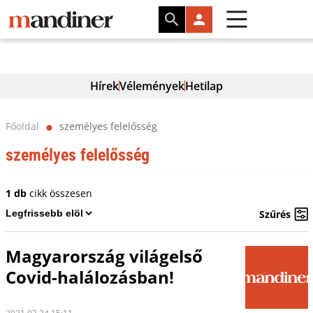
Hírek
Vélemények
Hetilap
Főoldal
személyes felelősség
⬤
személyes felelősség
1 db
cikk összesen
Szűrés
Magyarország világelső
Covid-halálozásban!