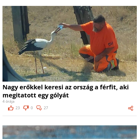
Nagy erőkkel keresi az ország a férfit, aki
megitatott egy gólyát
4 órája
23
0
27