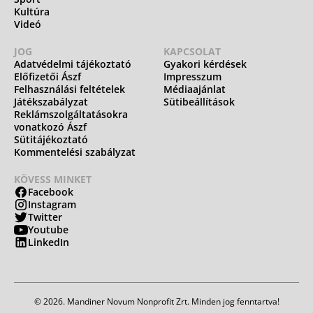
Kultúra
Videó
JOG
KAPCSOLAT
Adatvédelmi tájékoztató
Gyakori kérdések
Előfizetői Ászf
Impresszum
Felhasználási feltételek
Médiaajánlat
Játékszabályzat
Sütibeállítások
Reklámszolgáltatásokra
vonatkozó Ászf
Sütitájékoztató
Kommentelési szabályzat
KÖVESS MINKET
Facebook
Instagram
Twitter
Youtube
LinkedIn
© 2026. Mandiner Novum Nonprofit Zrt. Minden jog fenntartva!