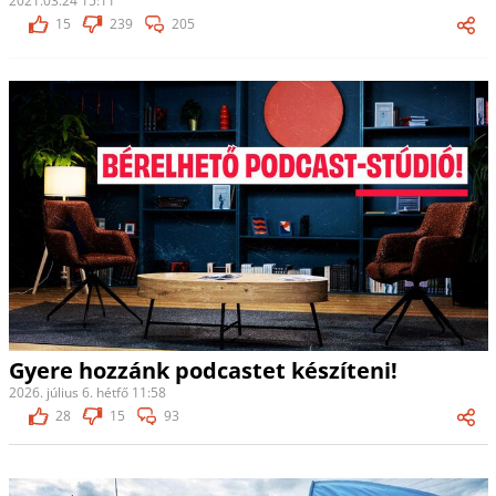
2021.03.24 15:11
15
239
205
Gyere hozzánk podcastet készíteni!
2026. július 6. hétfő 11:58
28
15
93