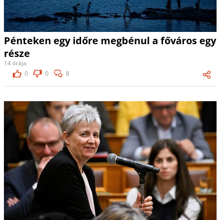
Pénteken egy időre megbénul a főváros egy
része
14 órája
0
0
8