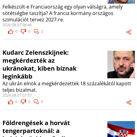
Felkészült-e Franciaország egy olyan válságra, amely
sötétségbe taszítja? A francia kormány országos
szimulációt tervez 2027-re.
2026.08.07 08:46
0
0
2
Kudarc Zelenszkijnek:
megkérdezték az
ukránokat, kiben bíznak
leginkább
Az ukrán elnök a megkérdezettek 18 százalékától kapott
teljes bizalmat.
2026.08.07 07:57
0
0
9
Földrengések a horvát
tengerpartoknál: a