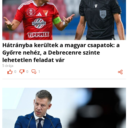
Hátrányba kerültek a magyar csapatok: a
Győrre nehéz, a Debrecenre szinte
lehetetlen feladat vár
5 órája
0
0
1