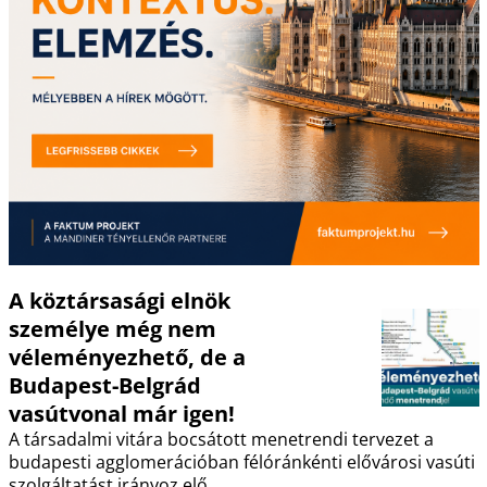
A köztársasági elnök
személye még nem
véleményezhető, de a
Budapest-Belgrád
vasútvonal már igen!
A társadalmi vitára bocsátott menetrendi tervezet a
budapesti agglomerációban félóránkénti elővárosi vasúti
szolgáltatást irányoz elő.