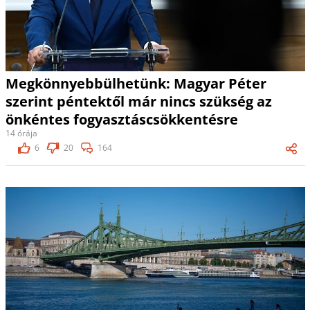
Megkönnyebbülhetünk: Magyar Péter
szerint péntektől már nincs szükség az
önkéntes fogyasztáscsökkentésre
14 órája
6
20
164