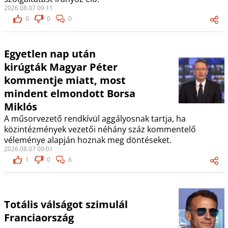
2026.08.07 09:11
0
0
0
Egyetlen nap után
kirúgták Magyar Péter
kommentje miatt, most
mindent elmondott Borsa
Miklós
A műsorvezető rendkívül aggályosnak tartja, ha
közintézmények vezetői néhány száz kommentelő
véleménye alapján hoznak meg döntéseket.
2026.08.07 09:01
1
0
6
Totális válságot szimulál
Franciaország