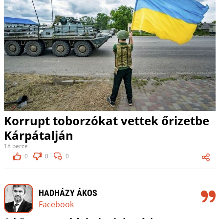
Korrupt toborzókat vettek őrizetbe
Kárpátalján
18 perce
0
0
0
HADHÁZY ÁKOS
Facebook