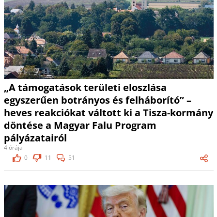
„A támogatások területi eloszlása
egyszerűen botrányos és felháborító” –
heves reakciókat váltott ki a Tisza-kormány
döntése a Magyar Falu Program
pályázatairól
4 órája
0
11
51