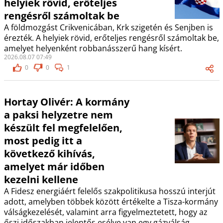
helyiek rövid, erőteljes
rengésről számoltak be
A földmozgást Crikvenicában, Krk szigetén és Senjben is
érezték. A helyiek rövid, erőteljes rengésről számoltak be,
amelyet helyenként robbanásszerű hang kísért.
2026.08.07 07:49
0
0
1
Hortay Olivér: A kormány
a paksi helyzetre nem
készült fel megfelelően,
most pedig itt a
következő kihívás,
amelyet már időben
kezelni kellene
A Fidesz energiáért felelős szakpolitikusa hosszú interjút
adott, amelyben többek között értékelte a Tisza-kormány
válságkezelését, valamint arra figyelmeztetett, hogy az
őszi időszakban jelentős esélye van egy gázválság