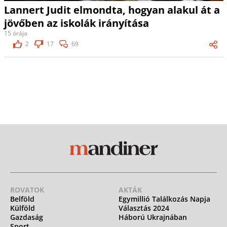
Lannert Judit elmondta, hogyan alakul át a
jövőben az iskolák irányítása
15 órája
2
17
69
ROVATOK
AKTÁK
Belföld
Egymillió Találkozás Napja
Külföld
Választás 2024
Gazdaság
Háború Ukrajnában
Sport