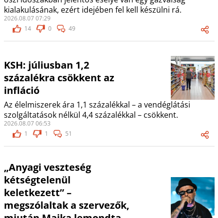
kialakulásának, ezért idejében fel kell készülni rá.
2026.08.07 07:29
14
0
49
KSH: júliusban 1,2
százalékra csökkent az
infláció
Az élelmiszerek ára 1,1 százalékkal – a vendéglátási
szolgáltatások nélkül 4,4 százalékkal – csökkent.
2026.08.07 06:53
1
1
51
„Anyagi veszteség
kétségtelenül
keletkezett” –
megszólaltak a szervezők,
miután Majka lemondta