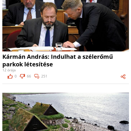
Kármán András: Indulhat a szélerőmű
parkok létesítése
12 órája
0
66
251