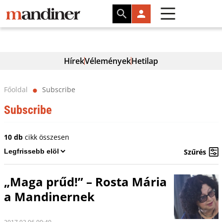
Hírek
Vélemények
Hetilap
Főoldal
Subscribe
⬤
Subscribe
10 db
cikk összesen
Szűrés
„Maga prűd!” – Rosta Mária
a Mandinernek