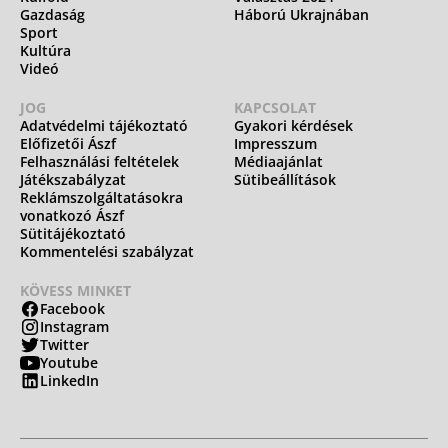
Gazdaság
Háború Ukrajnában
Sport
Kultúra
Videó
JOG
KAPCSOLAT
Adatvédelmi tájékoztató
Gyakori kérdések
Előfizetői Ászf
Impresszum
Felhasználási feltételek
Médiaajánlat
Játékszabályzat
Sütibeállítások
Reklámszolgáltatásokra
vonatkozó Ászf
Sütitájékoztató
Kommentelési szabályzat
KÖVESS MINKET
Facebook
Instagram
Twitter
Youtube
LinkedIn