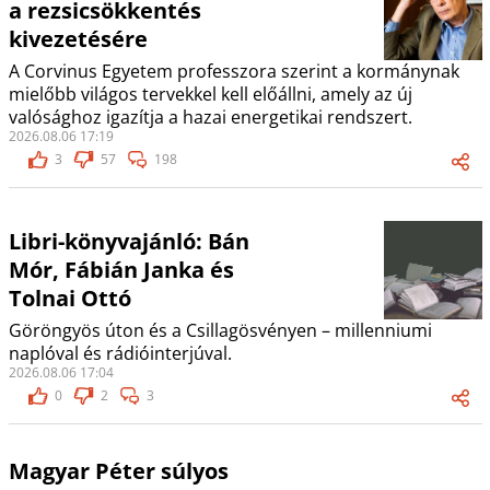
a rezsicsökkentés
kivezetésére
A Corvinus Egyetem professzora szerint a kormánynak
mielőbb világos tervekkel kell előállni, amely az új
valósághoz igazítja a hazai energetikai rendszert.
2026.08.06 17:19
3
57
198
Libri-könyvajánló: Bán
Mór, Fábián Janka és
Tolnai Ottó
Göröngyös úton és a Csillagösvényen – millenniumi
naplóval és rádióinterjúval.
2026.08.06 17:04
0
2
3
Magyar Péter súlyos