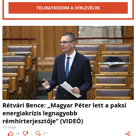
FELIRATKOZOM A HÍRLEVÉLRE
Rétvári Bence: „Magyar Péter lett a paksi
energiakrízis legnagyobb
rémhírterjesztője” (VIDEÓ)
10 órája
14
1
27