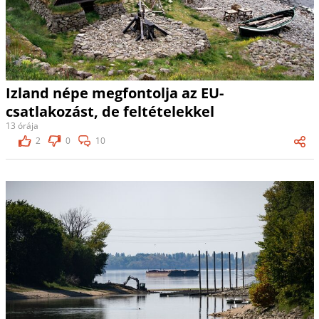
Izland népe megfontolja az EU-
csatlakozást, de feltételekkel
13 órája
2
0
10