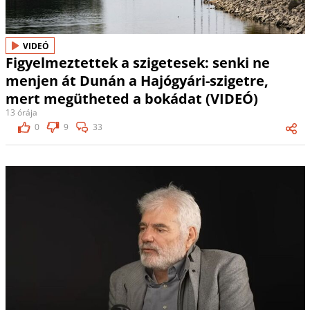
VIDEÓ
Figyelmeztettek a szigetesek: senki ne
menjen át Dunán a Hajógyári-szigetre,
mert megütheted a bokádat (VIDEÓ)
13 órája
0
9
33