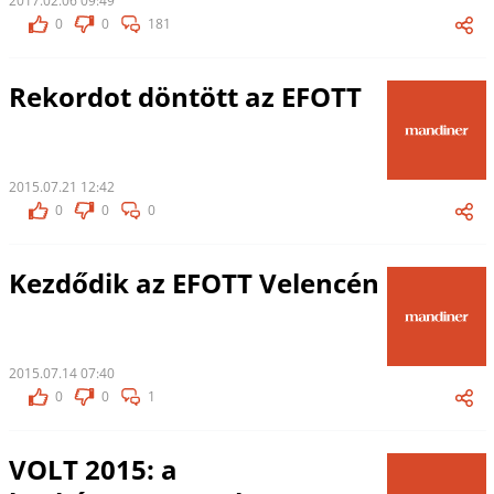
2017.02.06 09:49
0
0
181
Rekordot döntött az EFOTT
2015.07.21 12:42
0
0
0
Kezdődik az EFOTT Velencén
2015.07.14 07:40
0
0
1
VOLT 2015: a