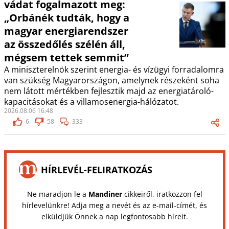
vádat fogalmazott meg:
„Orbánék tudták, hogy a
magyar energiarendszer
az összedőlés szélén áll,
mégsem tettek semmit”
A miniszterelnök szerint energia- és vízügyi forradalomra
van szükség Magyarországon, amelynek részeként soha
nem látott mértékben fejlesztik majd az energiatároló-
kapacitásokat és a villamosenergia-hálózatot.
2026.08.06 16:48
6
58
333
HÍRLEVÉL-FELIRATKOZÁS
Ne maradjon le a
Mandiner
cikkeiről, iratkozzon fel
hírlevelünkre! Adja meg a nevét és az e-mail-címét, és
elküldjük Önnek a nap legfontosabb híreit.