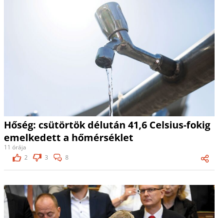
Hőség: csütörtök délután 41,6 Celsius-fokig
emelkedett a hőmérséklet
11 órája
2
3
8