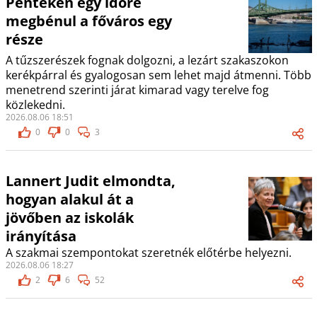
Pénteken egy időre
megbénul a főváros egy
része
A tűzszerészek fognak dolgozni, a lezárt szakaszokon
kerékpárral és gyalogosan sem lehet majd átmenni. Több
menetrend szerinti járat kimarad vagy terelve fog
közlekedni.
2026.08.06 18:51
0
0
3
Lannert Judit elmondta,
hogyan alakul át a
jövőben az iskolák
irányítása
A szakmai szempontokat szeretnék előtérbe helyezni.
2026.08.06 18:27
2
6
52