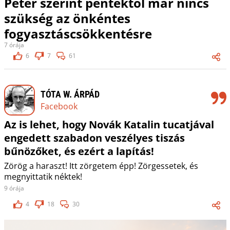
Péter szerint péntektől már nincs
szükség az önkéntes
fogyasztáscsökkentésre
7 órája
6
7
61
TÓTA W. ÁRPÁD
Facebook
Az is lehet, hogy Novák Katalin tucatjával
engedett szabadon veszélyes tiszás
bűnözőket, és ezért a lapítás!
Zörög a haraszt! Itt zörgetem épp! Zörgessetek, és
megnyittatik néktek!
9 órája
4
18
30