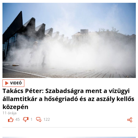
VIDEÓ
Takács Péter: Szabadságra ment a vízügyi
államtitkár a hőségriadó és az aszály kellős
közepén
11 órája
45
1
122