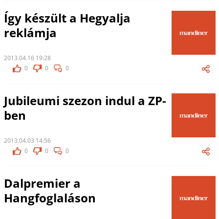
Így készült a Hegyalja
reklámja
2013.04.16 19:28
0
0
0
Jubileumi szezon indul a ZP-
ben
2013.04.03 14:56
0
0
0
Dalpremier a
Hangfoglaláson