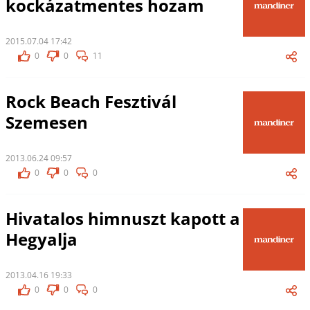
kockázatmentes hozam
2015.07.04 17:42
0
0
11
Rock Beach Fesztivál
Szemesen
2013.06.24 09:57
0
0
0
Hivatalos himnuszt kapott a
Hegyalja
2013.04.16 19:33
0
0
0