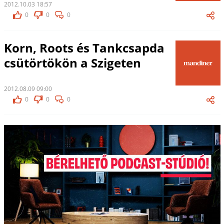
2012.10.03 18:57
0
0
0
Korn, Roots és Tankcsapda
csütörtökön a Szigeten
2012.08.09 09:00
0
0
0