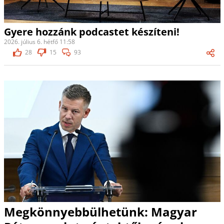
Gyere hozzánk podcastet készíteni!
2026. július 6. hétfő 11:58
28
15
93
Megkönnyebbülhetünk: Magyar