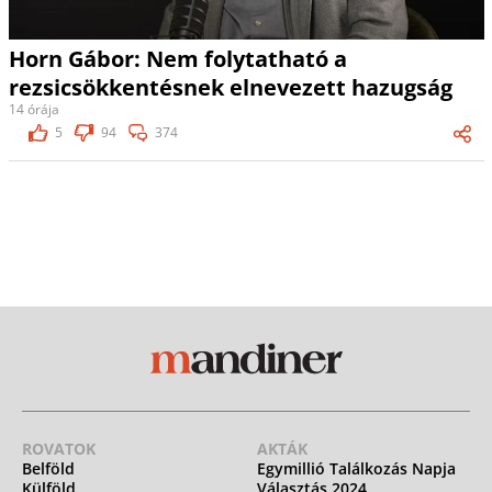
Horn Gábor: Nem folytatható a
rezsicsökkentésnek elnevezett hazugság
14 órája
5
94
374
ROVATOK
AKTÁK
Belföld
Egymillió Találkozás Napja
Külföld
Választás 2024