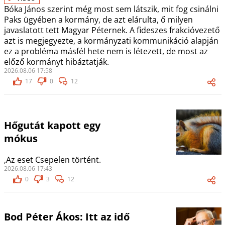
Bóka János szerint még most sem látszik, mit fog csinálni
Paks ügyében a kormány, de azt elárulta, ő milyen
javaslatott tett Magyar Péternek. A fideszes frakcióvezető
azt is megjegyezte, a kormányzati kommunikáció alapján
ez a probléma másfél hete nem is létezett, de most az
előző kormányt hibáztatják.
2026.08.06 17:58
17
0
12
Hőgutát kapott egy
mókus
,Az eset Csepelen történt.
2026.08.06 17:43
0
3
12
Bod Péter Ákos: Itt az idő