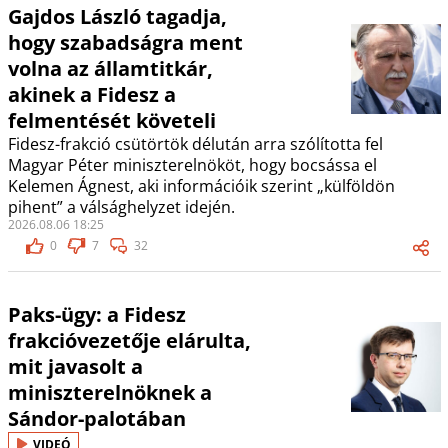
Gajdos László tagadja,
hogy szabadságra ment
volna az államtitkár,
akinek a Fidesz a
felmentését követeli
Fidesz-frakció csütörtök délután arra szólította fel
Magyar Péter miniszterelnököt, hogy bocsássa el
Kelemen Ágnest, aki információik szerint „külföldön
pihent” a válsághelyzet idején.
2026.08.06 18:25
0
7
32
Paks-ügy: a Fidesz
frakcióvezetője elárulta,
mit javasolt a
miniszterelnöknek a
Sándor-palotában
VIDEÓ