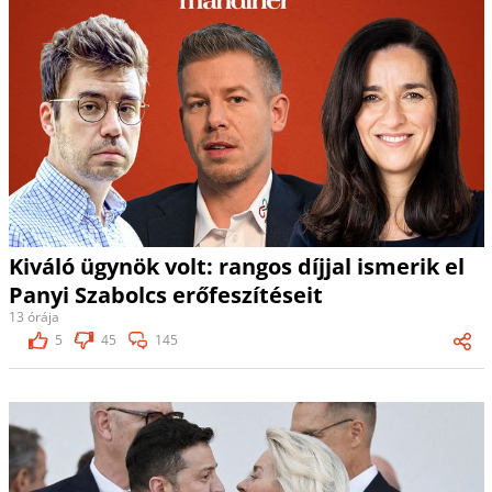
Kiváló ügynök volt: rangos díjjal ismerik el
Panyi Szabolcs erőfeszítéseit
13 órája
5
45
145