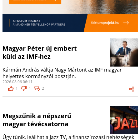
Magyar Péter új embert
küld az IMF-hez
Kármán András váltja Nagy Mártont az IMF magyar
helyettes kormányzói posztján.
2026.08.06 06:11
1
1
2
Megszűnik a népszerű
magyar tévécsatorna
Úgy tűnik, leállhat a Jazz TV, a finanszírozási nehézségek