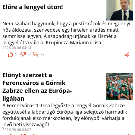
Előre a lengyel úton!
Nem szabad hagynunk, hogy a pesti srácok és megannyi
hős áldozata, szenvedése egy hirtelen áradás miatt
semmissé legyen. A szabadság útjának kell ismét a
lengyel úttá válnia. Krupincza Mariann írása.
2026.08.06 04:14
5
6
72
Előnyt szerzett a
Ferencváros a Górnik
Zabrze ellen az Európa-
ligában
A Ferencváros 1–0-ra legyőzte a lengyel Górnik Zabrze
együttesét a labdarúgó Európa-liga-selejtező harmadik
fordulójának első mérkőzésén, így előnyből várhatja a
jövő heti visszavágót.
2026.08.06 04:02