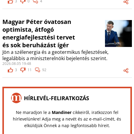
3
0
4
Magyar Péter óvatosan
optimista, átfogó
energiafejlesztési tervet
és sok beruházást ígér
Jön a szélenergia és a geotermikus fejlesztések,
legalábbis a miniszterelnöki bejelentés szerint.
2026.08.05 19:48
3
11
92
HÍRLEVÉL-FELIRATKOZÁS
Ne maradjon le a
Mandiner
cikkeiről, iratkozzon fel
hírlevelünkre! Adja meg a nevét és az e-mail-címét, és
elküldjük Önnek a nap legfontosabb híreit.