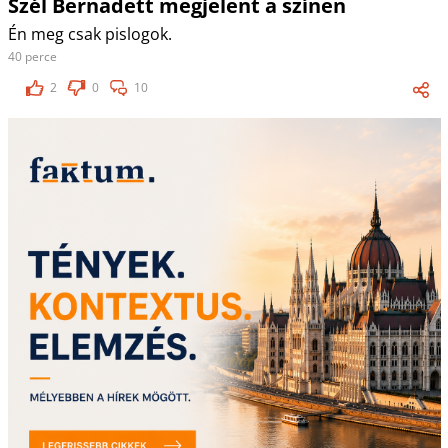
Szél Bernadett megjelent a színen
Én meg csak pislogok.
40 perce
2
0
10