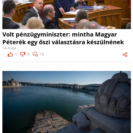
Volt pénzügyminiszter: mintha Magyar
Péterék egy őszi választásra készülnének
14 órája
1
8
18