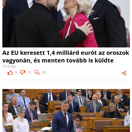
Az EU keresett 1,4 milliárd eurót az oroszok
vagyonán, és menten tovább is küldte
13 órája
3
15
29