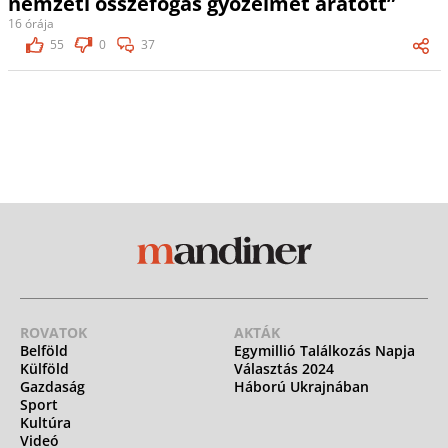
nemzeti összefogás győzelmet aratott”
16 órája
55
0
37
ROVATOK
AKTÁK
Belföld
Egymillió Találkozás Napja
Külföld
Választás 2024
Gazdaság
Háború Ukrajnában
Sport
Kultúra
Videó