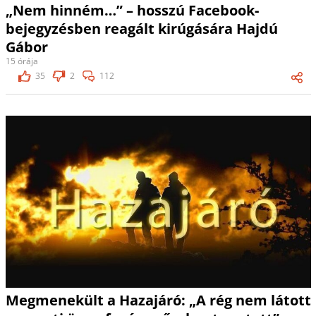
„Nem hinném…” – hosszú Facebook-
bejegyzésben reagált kirúgására Hajdú
Gábor
15 órája
35
2
112
Megmenekült a Hazajáró: „A rég nem látott