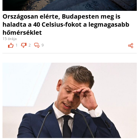
Országosan elérte, Budapesten meg is
haladta a 40 Celsius-fokot a legmagasabb
hőmérséklet
15 órája
1
2
9