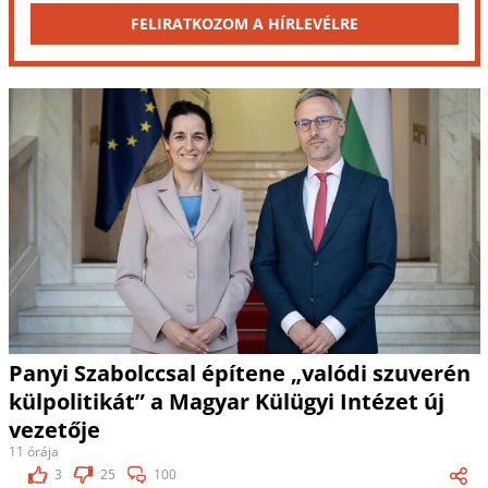
FELIRATKOZOM A HÍRLEVÉLRE
Panyi Szabolccsal építene „valódi szuverén
külpolitikát” a Magyar Külügyi Intézet új
vezetője
11 órája
3
25
100