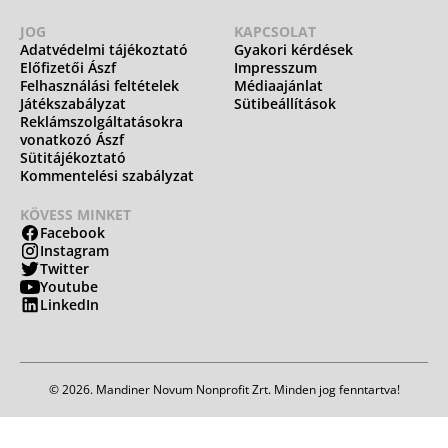
JOG
KAPCSOLAT
Adatvédelmi tájékoztató
Gyakori kérdések
Előfizetői Ászf
Impresszum
Felhasználási feltételek
Médiaajánlat
Játékszabályzat
Sütibeállítások
Reklámszolgáltatásokra
vonatkozó Ászf
Sütitájékoztató
Kommentelési szabályzat
KÖVESS MINKET
Facebook
Instagram
Twitter
Youtube
LinkedIn
© 2026. Mandiner Novum Nonprofit Zrt. Minden jog fenntartva!