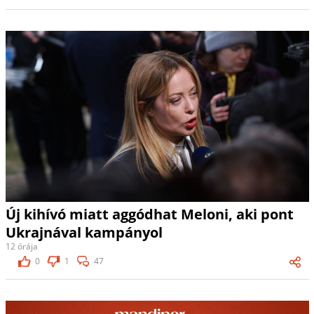
Új kihívó miatt aggódhat Meloni, aki pont
Ukrajnával kampányol
12 órája
0
1
47