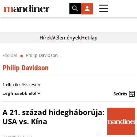
Hírek
Vélemények
Hetilap
Főoldal
Philip Davidson
⬤
Philip Davidson
1 db
cikk összesen
Szűrés
A 21. század hidegháborúja:
USA vs. Kína