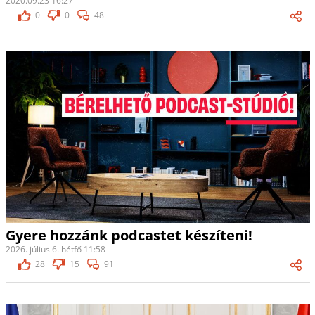
2020.09.23 16:27
0
0
48
Gyere hozzánk podcastet készíteni!
2026. július 6. hétfő 11:58
28
15
91