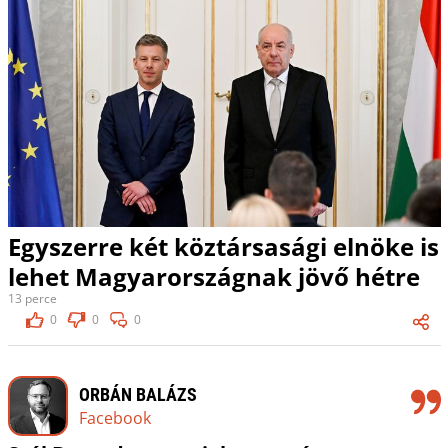
Egyszerre két köztársasági elnöke is
lehet Magyarországnak jövő hétre
13 perce
0
0
0
ORBÁN BALÁZS
Facebook