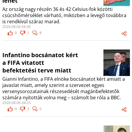
lehet
Az ország nagy részén 36 és 42 Celsius-fok közötti
csúcshőmérséklet várható, miközben a levegő továbbra
is rendkívül száraz marad.
2026.08.06 04:36
0
1
8
Infantino bocsánatot kért
a FIFA vitatott
befektetési terve miatt
Gianni Infantino, a FIFA elnöke bocsánatot kért amiatt a
javaslat miatt, amely szerint a szervezet egyes
versenysorozatainak részesedését magánbefektetők
számára nyitották volna meg – számolt be róla a BBC.
2026.08.06 04:25
0
3
0