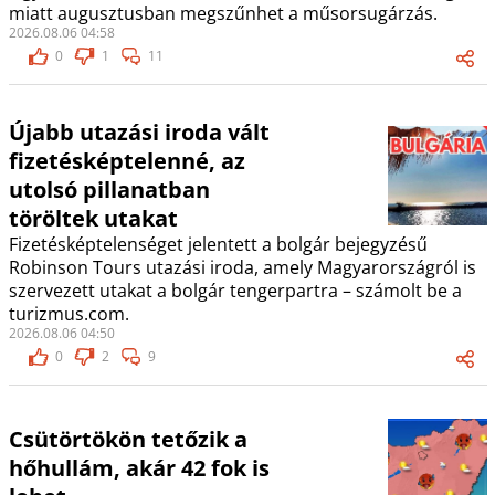
miatt augusztusban megszűnhet a műsorsugárzás.
2026.08.06 04:58
0
1
11
Újabb utazási iroda vált
fizetésképtelenné, az
utolsó pillanatban
töröltek utakat
Fizetésképtelenséget jelentett a bolgár bejegyzésű
Robinson Tours utazási iroda, amely Magyarországról is
szervezett utakat a bolgár tengerpartra – számolt be a
turizmus.com.
2026.08.06 04:50
0
2
9
Csütörtökön tetőzik a
hőhullám, akár 42 fok is