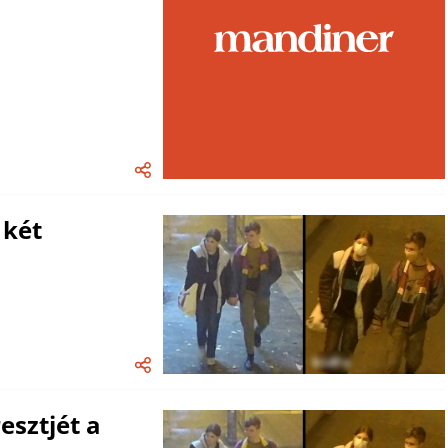
 két
esztjét a