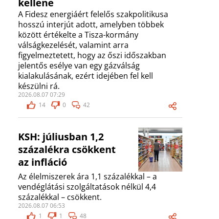
kellene
A Fidesz energiáért felelős szakpolitikusa
hosszú interjút adott, amelyben többek
között értékelte a Tisza-kormány
válságkezelését, valamint arra
figyelmeztetett, hogy az őszi időszakban
jelentős esélye van egy gázválság
kialakulásának, ezért idejében fel kell
készülni rá.
2026.08.07 07:29
14
0
42
KSH: júliusban 1,2
százalékra csökkent
az infláció
Az élelmiszerek ára 1,1 százalékkal – a
vendéglátási szolgáltatások nélkül 4,4
százalékkal – csökkent.
2026.08.07 06:53
1
1
48