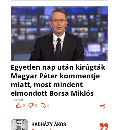
Egyetlen nap után kirúgták
Magyar Péter kommentje
miatt, most mindent
elmondott Borsa Miklós
4 perce
0
0
0
HADHÁZY ÁKOS