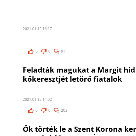
2021.01.12 16:17
0
0
91
Feladták magukat a Margit híd
kőkeresztjét letörő fiatalok
2021.01.12 14:02
0
0
203
Ők törték le a Szent Korona ker