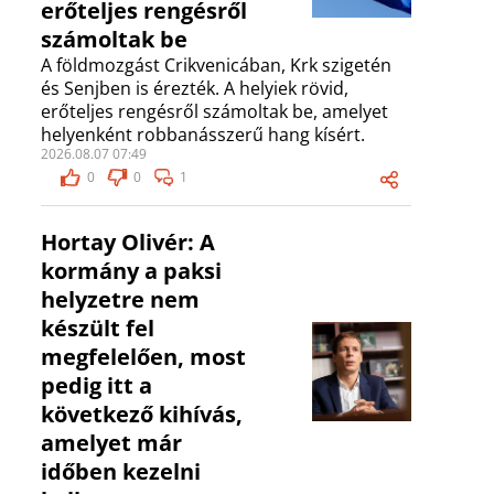
erőteljes rengésről
számoltak be
A földmozgást Crikvenicában, Krk szigetén
és Senjben is érezték. A helyiek rövid,
erőteljes rengésről számoltak be, amelyet
helyenként robbanásszerű hang kísért.
2026.08.07 07:49
0
0
1
Hortay Olivér: A
kormány a paksi
helyzetre nem
készült fel
megfelelően, most
pedig itt a
következő kihívás,
amelyet már
időben kezelni