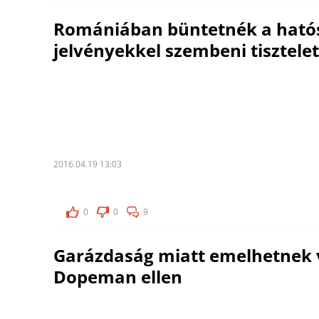
Romániában büntetnék a ható
jelvényekkel szembeni tisztele
2016.04.19 13:03
0
0
9
Garázdaság miatt emelhetnek 
Dopeman ellen