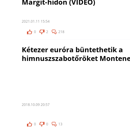
Margit-hídon (VIDEÓ)
2021.01.11 15:54
0
2
218
Kétezer euróra büntethetik a
himnuszszabotőröket Monten
2018.10.09 20:57
0
0
13