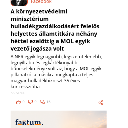
Facebook
A környezetvédelmi
minisztérium
hulladékgazdálkodásért felelős
helyettes államtitkára néhány
héttel ezelőttig a MOL egyik
vezető jogásza volt
A NER egyik legnagyobb, legszemtelenebb,
legnyíltabb és legkártékonyabb
bűncselekménye volt az, hogy a MOL egyik
pillanatról a másikra megkapta a teljes
magyar hulladékbizniszt 35 éves
koncesszióba.
58 perce
0
9
16