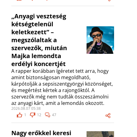
„Anyagi veszteség
kétségtelenül
keletkezett” –
megszólaltak a
szervezők, miután
Majka lemondta
erdélyi koncertjét
A rapper korábban ígéretet tett arra, hogy
amint biztonságosan megoldható,
kárpótolják a sepsiszentgyörgyi közönséget,
és megértést kértek a rajongóktól. A
szervezők még nem tudták összeszámolni
az anyagi kárt, amit a lemondás okozott.
2026.08.07 05:38
1
12
47
Nagy erőkkel keresi