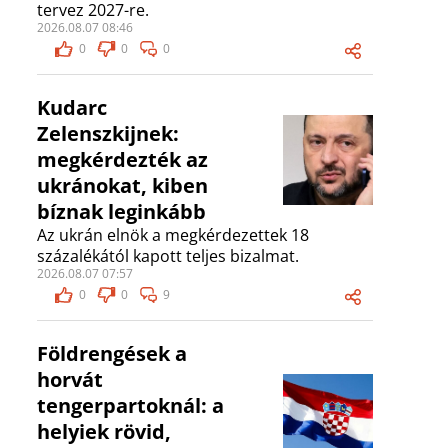
tervez 2027-re.
2026.08.07 08:46
0
0
0
Kudarc
Zelenszkijnek:
megkérdezték az
ukránokat, kiben
bíznak leginkább
Az ukrán elnök a megkérdezettek 18
százalékától kapott teljes bizalmat.
2026.08.07 07:57
0
0
9
Földrengések a
horvát
tengerpartoknál: a
helyiek rövid,