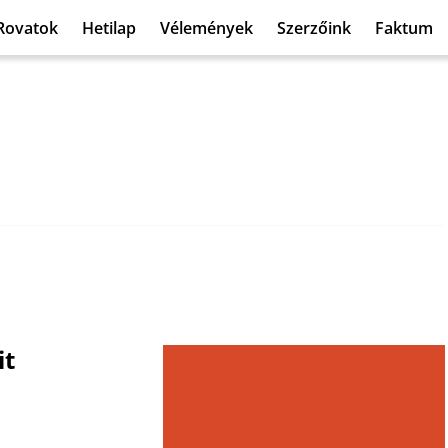
Rovatok
Hetilap
Vélemények
Szerzőink
Faktum
it