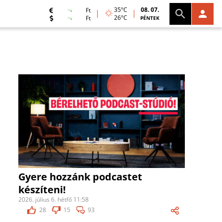
35°C
08. 07.
Ft
26°C
Ft
PÉNTEK
Gyere hozzánk podcastet
készíteni!
2026. július 6. hétfő 11:58
28
15
93