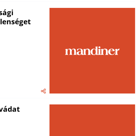
sági
tlenséget
vádat