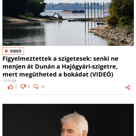
VIDEÓ
Figyelmeztettek a szigetesek: senki ne
menjen át Dunán a Hajógyári-szigetre,
mert megütheted a bokádat (VIDEÓ)
14 órája
0
9
35