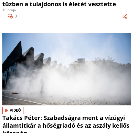
tűzben a tulajdonos is életét vesztette
10 órája
3
VIDEÓ
Takács Péter: Szabadságra ment a vízügyi
államtitkár a hőségriadó és az aszály kellős