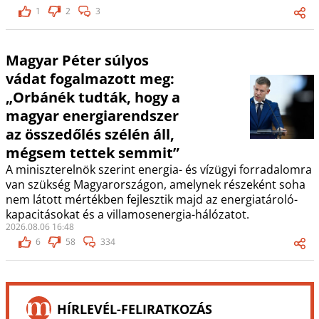
1
2
3
Magyar Péter súlyos
vádat fogalmazott meg:
„Orbánék tudták, hogy a
magyar energiarendszer
az összedőlés szélén áll,
mégsem tettek semmit”
A miniszterelnök szerint energia- és vízügyi forradalomra
van szükség Magyarországon, amelynek részeként soha
nem látott mértékben fejlesztik majd az energiatároló-
kapacitásokat és a villamosenergia-hálózatot.
2026.08.06 16:48
6
58
334
HÍRLEVÉL-FELIRATKOZÁS