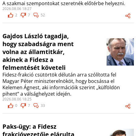
A szakmai szempontokat szeretnék előtérbe helyezni.
2026.08.06 18:27
2
7
52
Gajdos László tagadja,
hogy szabadságra ment
volna az államtitkár,
akinek a Fidesz a
felmentését követeli
Fidesz-frakció csütörtök délután arra szólította fel
Magyar Péter miniszterelnököt, hogy bocsássa el
Kelemen Ágnest, aki információik szerint „külföldön
pihent” a válsághelyzet idején.
2026.08.06 18:25
0
7
33
Paks-ügy: a Fidesz
frakcióvezetője elárulta,