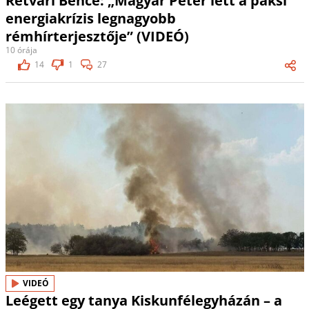
Rétvári Bence: „Magyar Péter lett a paksi
energiakrízis legnagyobb
rémhírterjesztője” (VIDEÓ)
10 órája
14
1
27
VIDEÓ
Leégett egy tanya Kiskunfélegyházán – a