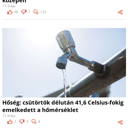
közepén
11 órája
46
1
122
Hőség: csütörtök délután 41,6 Celsius-fokig
emelkedett a hőmérséklet
12 órája
2
3
8