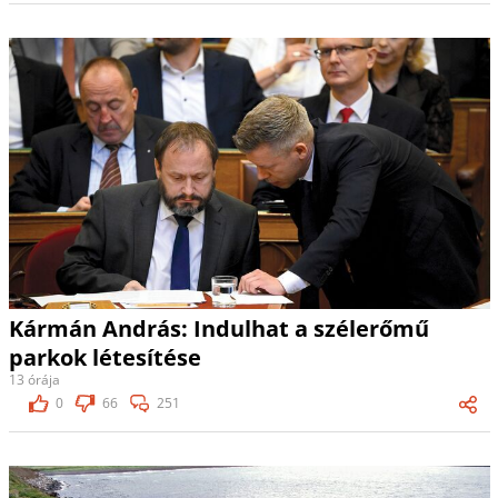
Kármán András: Indulhat a szélerőmű
parkok létesítése
13 órája
0
66
251