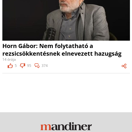
Horn Gábor: Nem folytatható a
rezsicsökkentésnek elnevezett hazugság
14 órája
5
95
374