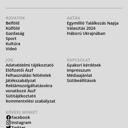
ROVATOK
AKTÁK
Belföld
Egymillió Találkozás Napja
Külföld
Választás 2024
Gazdaság
Háború Ukrajnában
Sport
Kultúra
Videó
JOG
KAPCSOLAT
Adatvédelmi tájékoztató
Gyakori kérdések
Előfizetői Ászf
Impresszum
Felhasználási feltételek
Médiaajánlat
Játékszabályzat
Sütibeállítások
Reklámszolgáltatásokra
vonatkozó Ászf
Sütitájékoztató
Kommentelési szabályzat
KÖVESS MINKET
Facebook
Instagram
Twitter