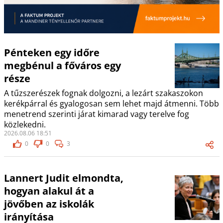
Pénteken egy időre
megbénul a főváros egy
része
A tűzszerészek fognak dolgozni, a lezárt szakaszokon
kerékpárral és gyalogosan sem lehet majd átmenni. Több
menetrend szerinti járat kimarad vagy terelve fog
közlekedni.
2026.08.06 18:51
0
0
3
Lannert Judit elmondta,
hogyan alakul át a
jövőben az iskolák
irányítása