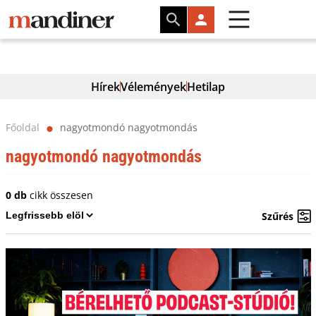
Hírek
Vélemények
Hetilap
Főoldal
nagyotmondó nagyotmondás
⬤
nagyotmondó nagyotmondás
0 db
cikk összesen
Szűrés