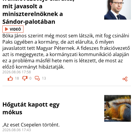
mit javasolt a
miniszterelnöknek a
Sándor-palotában
VIDEÓ
Bóka János szerint még most sem látszik, mit fog csinálni
Paks ügyében a kormány, de azt elárulta, ő milyen
javaslatott tett Magyar Péternek. A fideszes frakcióvezető
azt is megjegyezte, a kormányzati kommunikáció alapján
ez a probléma másfél hete nem is létezett, de most az
előző kormányt hibáztatják.
2026.08.06 17:58
18
0
13
Hőgutát kapott egy
mókus
,Az eset Csepelen történt.
2026.08.06 17:43