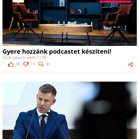
Gyere hozzánk podcastet készíteni!
2026. július 6. hétfő 11:58
28
15
93