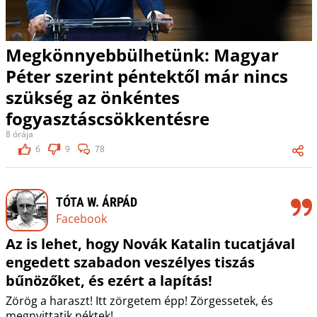
Megkönnyebbülhetünk: Magyar
Péter szerint péntektől már nincs
szükség az önkéntes
fogyasztáscsökkentésre
8 órája
6
9
78
TÓTA W. ÁRPÁD
Facebook
Az is lehet, hogy Novák Katalin tucatjával
engedett szabadon veszélyes tiszás
bűnözőket, és ezért a lapítás!
Zörög a haraszt! Itt zörgetem épp! Zörgessetek, és
megnyittatik néktek!