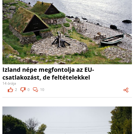
Izland népe megfontolja az EU-
csatlakozást, de feltételekkel
14 órája
2
0
10