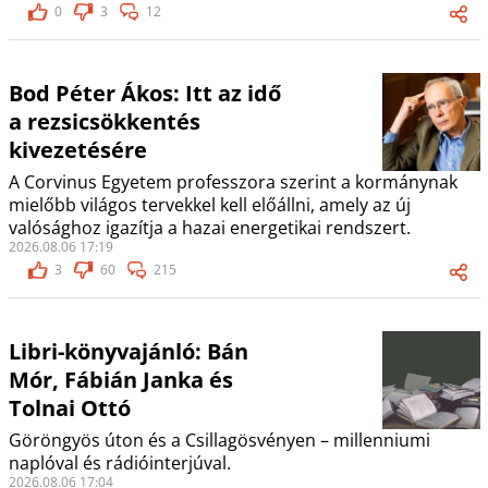
0
3
12
Bod Péter Ákos: Itt az idő
a rezsicsökkentés
kivezetésére
A Corvinus Egyetem professzora szerint a kormánynak
mielőbb világos tervekkel kell előállni, amely az új
valósághoz igazítja a hazai energetikai rendszert.
2026.08.06 17:19
3
60
215
Libri-könyvajánló: Bán
Mór, Fábián Janka és
Tolnai Ottó
Göröngyös úton és a Csillagösvényen – millenniumi
naplóval és rádióinterjúval.
2026.08.06 17:04