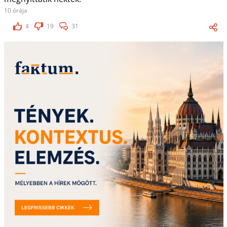
10 órája
4
19
31