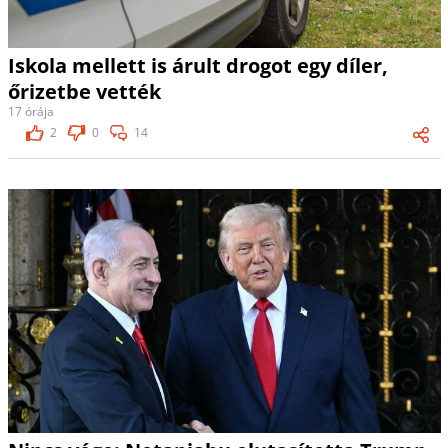
Iskola mellett is árult drogot egy díler,
őrizetbe vették
17 órája
2
0
14