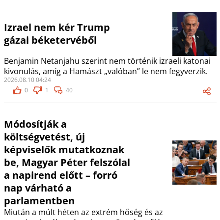
Izrael nem kér Trump
gázai béketervéből
Benjamin Netanjahu szerint nem történik izraeli katonai
kivonulás, amíg a Hamászt „valóban” le nem fegyverzik.
2026.08.10 04:24
0
1
40
Módosítják a
költségvetést, új
képviselők mutatkoznak
be, Magyar Péter felszólal
a napirend előtt – forró
nap várható a
parlamentben
Miután a múlt héten az extrém hőség és az