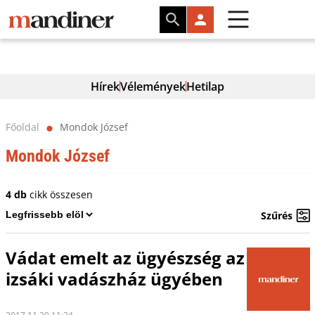
Hírek
Vélemények
Hetilap
Főoldal
Mondok József
⬤
Mondok József
4 db
cikk összesen
Szűrés
Vádat emelt az ügyészség az
izsáki vadászház ügyében