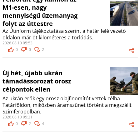
M1-esen, nagy
mennyiségű üzemanyag
folyt az úttestre
Az Útinform tájékoztatása szerint a határ felé vezető
oldalon már öt kilométeres a torlódás.
2026.08.10 05:53
0
0
2
Új hét, újabb ukrán
támadássorozat orosz
célpontok ellen
Az ukrán erők egy orosz olajfinomítót vettek célba
Tatárföldön, miközben áramszünet történt a megszállt
Szimferopolban.
2026.08.10 05:21
0
2
4