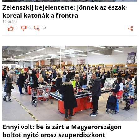
Zelenszkij bejelentette: jönnek az észak-
koreai katonák a frontra
11 órája
0
8
58
Ennyi volt: be is zárt a Magyarországon
boltot nyitó orosz szuperdiszkont