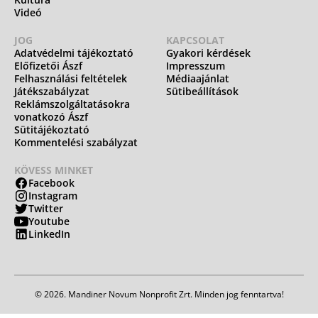
Videó
JOG
KAPCSOLAT
Adatvédelmi tájékoztató
Gyakori kérdések
Előfizetői Ászf
Impresszum
Felhasználási feltételek
Médiaajánlat
Játékszabályzat
Sütibeállítások
Reklámszolgáltatásokra
vonatkozó Ászf
Sütitájékoztató
Kommentelési szabályzat
KÖVESS MINKET
Facebook
Instagram
Twitter
Youtube
LinkedIn
© 2026. Mandiner Novum Nonprofit Zrt. Minden jog fenntartva!