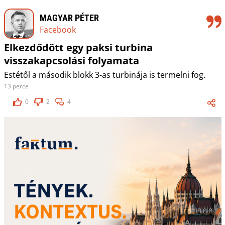
MAGYAR PÉTER
Facebook
Elkezdődött egy paksi turbina
visszakapcsolási folyamata
Estétől a második blokk 3-as turbinája is termelni fog.
13 perce
0
2
4