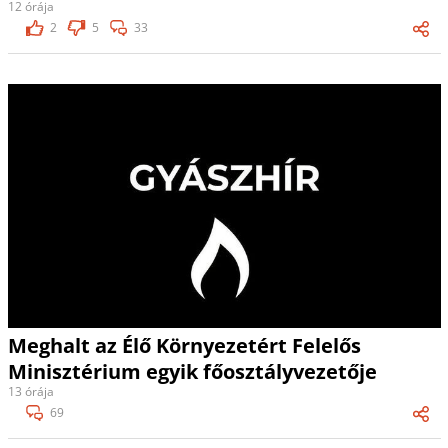
12 órája
2
5
33
Meghalt az Élő Környezetért Felelős
Minisztérium egyik főosztályvezetője
13 órája
69