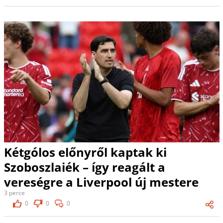
Kétgólos előnyről kaptak ki
Szoboszlaiék – így reagált a
vereségre a Liverpool új mestere
3 perce
0
0
0