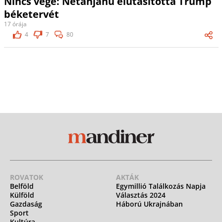
Nincs vége: Netanjahu elutasította Trump
béketervét
17 órája
4
7
80
ROVATOK
AKTÁK
Belföld
Egymillió Találkozás Napja
Külföld
Választás 2024
Gazdaság
Háború Ukrajnában
Sport
Kultúra