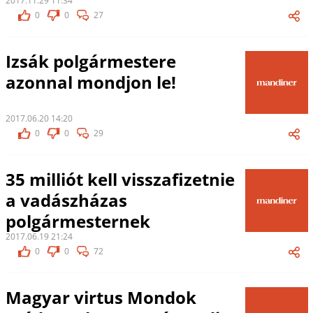
2017.11.29 11:34
0
0
27
Izsák polgármestere
azonnal mondjon le!
2017.06.20 14:20
0
0
29
35 milliót kell visszafizetnie
a vadászházas
polgármesternek
2017.06.19 21:24
0
0
72
Magyar virtus Mondok