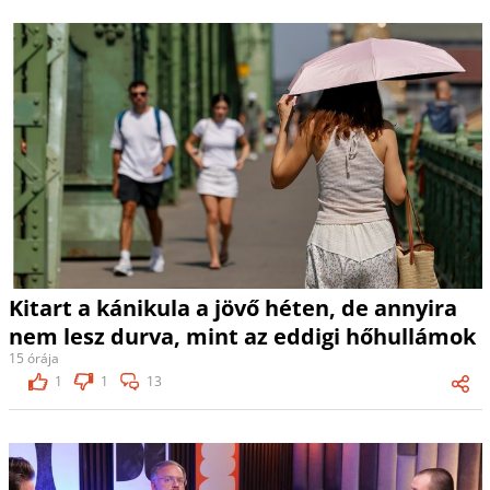
Kitart a kánikula a jövő héten, de annyira
nem lesz durva, mint az eddigi hőhullámok
15 órája
1
1
13