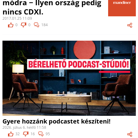
módra − Ilyen ország pedig
nincs CDXI.
2017.01.25 11:09
0
0
184
Gyere hozzánk podcastet készíteni!
2026. július 6. hétfő 11:58
32
16
95