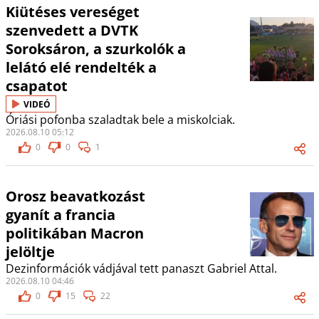
Kiütéses vereséget
szenvedett a DVTK
Soroksáron, a szurkolók a
lelátó elé rendelték a
csapatot
VIDEÓ
Óriási pofonba szaladtak bele a miskolciak.
2026.08.10 05:12
0
0
1
Orosz beavatkozást
gyanít a francia
politikában Macron
jelöltje
Dezinformációk vádjával tett panaszt Gabriel Attal.
2026.08.10 04:46
0
15
22