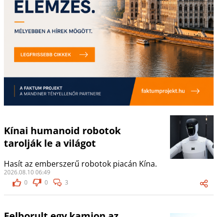
Kínai humanoid robotok
tarolják le a világot
Hasít az emberszerű robotok piacán Kína.
2026.08.10 06:49
0
0
3
Felborult egy kamion az