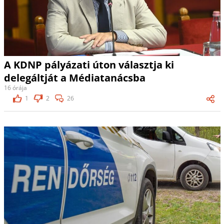
A KDNP pályázati úton választja ki
delegáltját a Médiatanácsba
16 órája
1
2
26