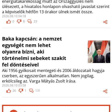
energiatakarékosság miatt az Országgyűlés nem
ülésezett, a hivatalos honlapon olvasható javaslat szerint
a képviselők hétfőn 13 órakor ülnek ismét össze.
2026.08.10 04:18
0
8
23
Baka kapcsán: a nemzet
egységét nem lehet
olyanra bízni, aki
történelmi sebeket szakít
fel döntéseivel
Aki 1956 gyilkosait mentegeti és 2006 áldozatait hagyja
cserben, az egyszerűen alkalmatlan. Nem jogilag,
erkölcsileg az. Varga Mátyás Zsolt írása.
2026.08.10 03:58
26
1
131