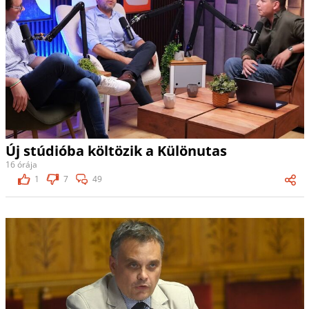
Új stúdióba költözik a Különutas
16 órája
1
7
49