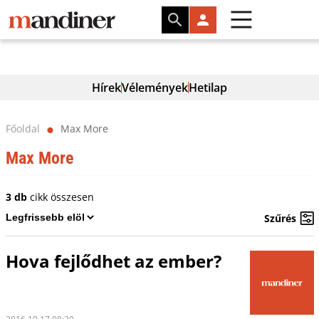
Hírek
Vélemények
Hetilap
Főoldal
Max More
⬤
Max More
3 db
cikk összesen
Szűrés
Hova fejlődhet az ember?