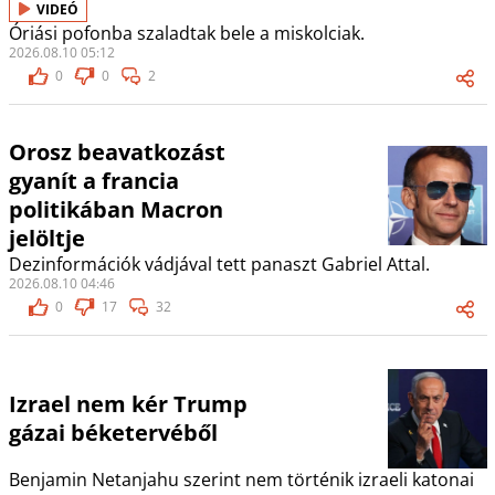
VIDEÓ
Óriási pofonba szaladtak bele a miskolciak.
2026.08.10 05:12
0
0
2
Orosz beavatkozást
gyanít a francia
politikában Macron
jelöltje
Dezinformációk vádjával tett panaszt Gabriel Attal.
2026.08.10 04:46
0
17
32
Izrael nem kér Trump
gázai béketervéből
Benjamin Netanjahu szerint nem történik izraeli katonai