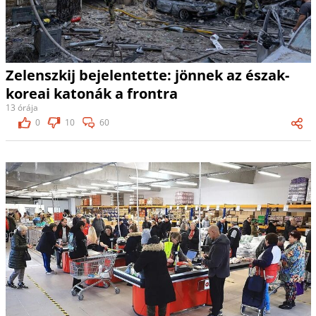
Zelenszkij bejelentette: jönnek az észak-
koreai katonák a frontra
13 órája
0
10
60