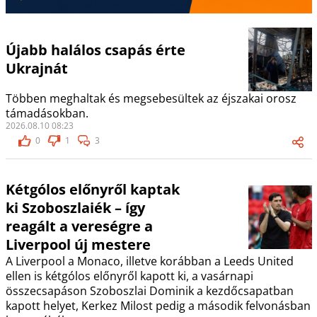
Újabb halálos csapás érte
Ukrajnát
Többen meghaltak és megsebesültek az éjszakai orosz
támadásokban.
2026.08.10 08:23
0
1
3
Kétgólos előnyről kaptak
ki Szoboszlaiék – így
reagált a vereségre a
Liverpool új mestere
A Liverpool a Monaco, illetve korábban a Leeds United
ellen is kétgólos előnyről kapott ki, a vasárnapi
összecsapáson Szoboszlai Dominik a kezdőcsapatban
kapott helyet, Kerkez Milost pedig a második felvonásban