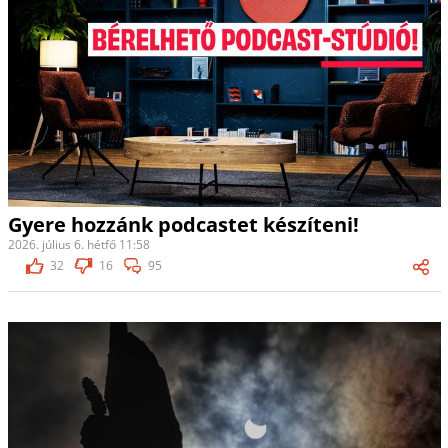
Gyere hozzánk podcastet készíteni!
2026. július 6. hétfő 11:58
32
16
95