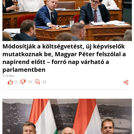
Módosítják a költségvetést, új képviselők
mutatkoznak be, Magyar Péter felszólal a
napirend előtt – forró nap várható a
parlamentben
5 órája
0
10
32