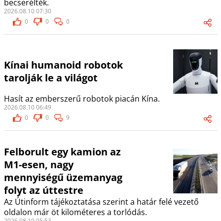
becserélték.
2026.08.10 07:30
0
0
0
Kínai humanoid robotok
tarolják le a világot
Hasít az emberszerű robotok piacán Kína.
2026.08.10 06:49
0
0
9
Felborult egy kamion az
M1-esen, nagy
mennyiségű üzemanyag
folyt az úttestre
Az Útinform tájékoztatása szerint a határ felé vezető
oldalon már öt kilométeres a torlódás.
2026.08.10 05:53