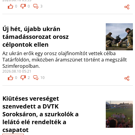
0
0
3
Új hét, újabb ukrán
támadássorozat orosz
célpontok ellen
Az ukrán erők egy orosz olajfinomítót vettek célba
Tatárföldön, miközben áramszünet történt a megszállt
Szimferopolban.
2026.08.10 05:21
0
2
10
Kiütéses vereséget
szenvedett a DVTK
Soroksáron, a szurkolók a
lelátó elé rendelték a
csapatot