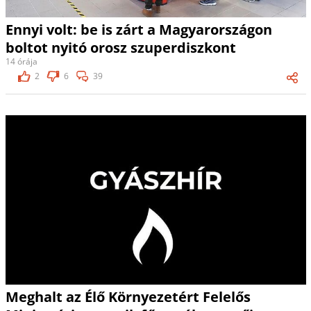
Ennyi volt: be is zárt a Magyarországon
boltot nyitó orosz szuperdiszkont
14 órája
2
6
39
Meghalt az Élő Környezetért Felelős