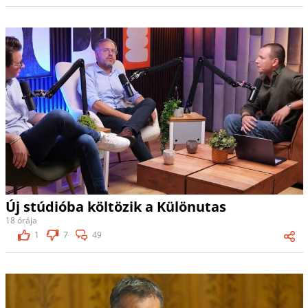
Új stúdióba költözik a Különutas
18 órája
1
7
49