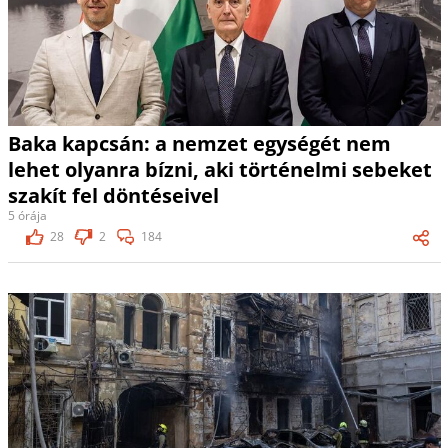
Baka kapcsán: a nemzet egységét nem
lehet olyanra bízni, aki történelmi sebeket
szakít fel döntéseivel
5 órája
28
2
184