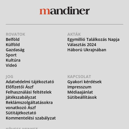
ROVATOK
AKTÁK
Belföld
Egymillió Találkozás Napja
Külföld
Választás 2024
Gazdaság
Háború Ukrajnában
Sport
Kultúra
Videó
JOG
KAPCSOLAT
Adatvédelmi tájékoztató
Gyakori kérdések
Előfizetői Ászf
Impresszum
Felhasználási feltételek
Médiaajánlat
Játékszabályzat
Sütibeállítások
Reklámszolgáltatásokra
vonatkozó Ászf
Sütitájékoztató
Kommentelési szabályzat