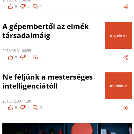
2016.10.17 08:30
0
0
1
A gépembertől az elmék
társadalmáig
2016.05.31 08:55
0
0
1
Ne féljünk a mesterséges
intelligenciától!
2015.12.30 11:30
0
0
3