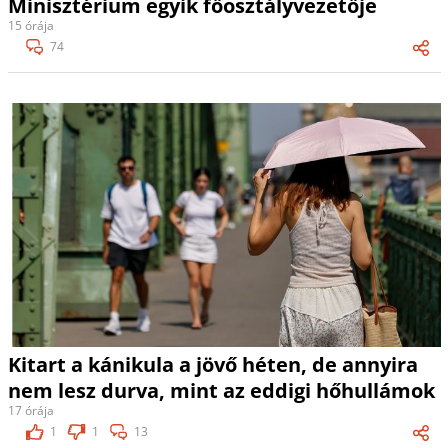
Minisztérium egyik főosztályvezetője
15 órája
74
Kitart a kánikula a jövő héten, de annyira
nem lesz durva, mint az eddigi hőhullámok
17 órája
1
1
13