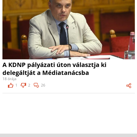
A KDNP pályázati úton választja ki
delegáltját a Médiatanácsba
18 órája
1
2
26