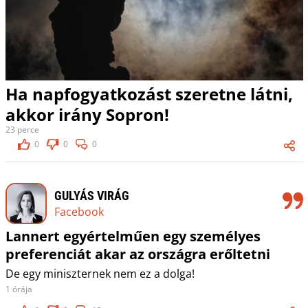
Ha napfogyatkozást szeretne látni,
akkor irány Sopron!
23 perce
0
0
0
GULYÁS VIRÁG
Facebook
Lannert egyértelműen egy személyes
preferenciát akar az országra erőltetni
De egy miniszternek nem ez a dolga!
1 órája