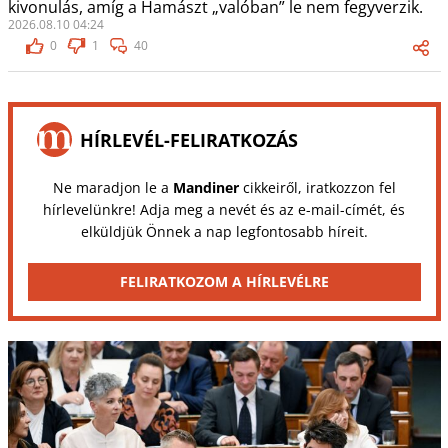
kivonulás, amíg a Hamászt „valóban” le nem fegyverzik.
2026.08.10 04:24
0
1
40
HÍRLEVÉL-FELIRATKOZÁS
Ne maradjon le a
Mandiner
cikkeiről, iratkozzon fel
hírlevelünkre! Adja meg a nevét és az e-mail-címét, és
elküldjük Önnek a nap legfontosabb híreit.
FELIRATKOZOM A HÍRLEVÉLRE