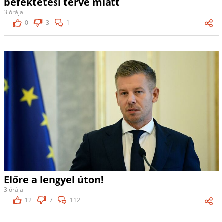
befektetési terve miatt
3 órája
0
3
1
Előre a lengyel úton!
3 órája
12
7
112