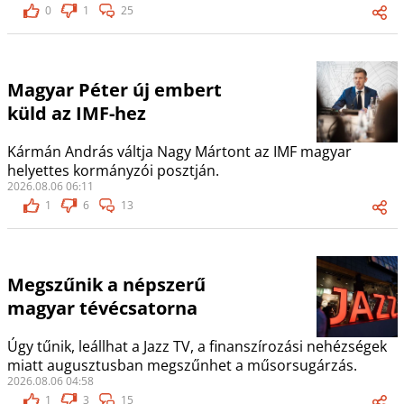
0
1
25
Magyar Péter új embert
küld az IMF-hez
Kármán András váltja Nagy Mártont az IMF magyar
helyettes kormányzói posztján.
2026.08.06 06:11
1
6
13
Megszűnik a népszerű
magyar tévécsatorna
Úgy tűnik, leállhat a Jazz TV, a finanszírozási nehézségek
miatt augusztusban megszűnhet a műsorsugárzás.
2026.08.06 04:58
1
3
15