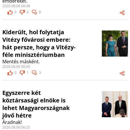
embereket.
2026.08.06 06:48
0
0
8
Kiderült, hol folytatja
Vitézy fővárosi embere:
hát persze, hogy a Vitézy-
féle minisztériumban
Mentés másként.
2026.08.06 06:45
0
1
3
Egyszerre két
köztársasági elnöke is
lehet Magyarországnak
jövő hétre
Áradnak!
2026.08.06 06:25