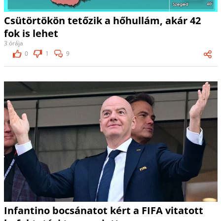
Csütörtökön tetőzik a hőhullám, akár 42
fok is lehet
3 órája
0
1
9
Infantino bocsánatot kért a FIFA vitatott