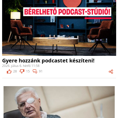
Gyere hozzánk podcastet készíteni!
2026. július 6. hétfő 11:58
28
15
91