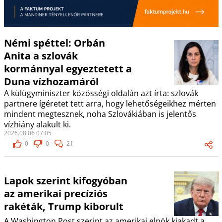
Némi spéttel: Orbán
Anita a szlovák
kormánnyal egyeztetett a
Duna vízhozamáról
A külügyminiszter közösségi oldalán azt írta: szlovák
partnere ígéretet tett arra, hogy lehetőségeikhez mérten
mindent megtesznek, noha Szlovákiában is jelentős
vízhiány alakult ki.
2026.08.06 07:05
0
0
21
Lapok szerint kifogyóban
az amerikai precíziós
rakéták, Trump kiborult
A Washington Post szerint az amerikai elnök kiakadt a