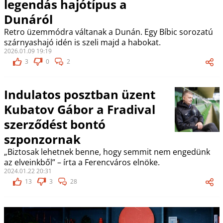
legendás hajótípus a
Dunáról
Retro üzemmódra váltanak a Dunán. Egy Bíbic sorozatú
szárnyashajó idén is szeli majd a habokat.
2026.01.09 19:19
3
0
2
Indulatos posztban üzent
Kubatov Gábor a Fradival
szerződést bontó
szponzornak
„Biztosak lehetnek benne, hogy semmit nem engedünk
az elveinkből” – írta a Ferencváros elnöke.
2024.01.22 20:31
13
3
28