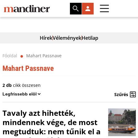
Hírek
Vélemények
Hetilap
Főoldal
Mahart Passnave
⬤
Mahart Passnave
2 db
cikk összesen
Szűrés
Tavaly azt hihették,
mindennek vége, de most
megtudtuk: nem tűnik el a