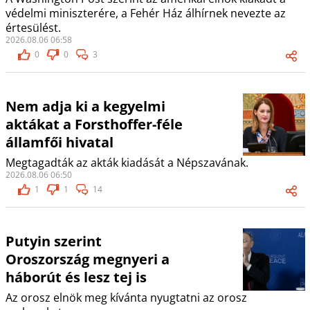
védelmi miniszterére, a Fehér Ház álhírnek nevezte az
értesülést.
2026.08.06 06:58
0
0
3
Nem adja ki a kegyelmi
aktákat a Forsthoffer-féle
államfői hivatal
Megtagadták az akták kiadását a Népszavának.
2026.08.06 06:50
1
1
14
Putyin szerint
Oroszország megnyeri a
háborút és lesz tej is
Az orosz elnök meg kívánta nyugtatni az orosz