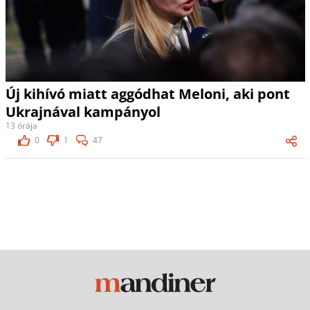
Új kihívó miatt aggódhat Meloni, aki pont
Ukrajnával kampányol
13 órája
0
1
47