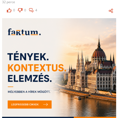
32 perce
0
0
4