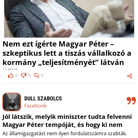
Nem ezt ígérte Magyar Péter –
szkeptikus lett a tiszás vállalkozó a
kormány „teljesítményét” látván
17 perce
0
0
0
DULL SZABOLCS
Facebook
Jól látszik, melyik miniszter tudta felvenni
Magyar Péter tempóját, és hogy ki nem
Az államigazgatást nem ilyen fordulatszámra szabták.