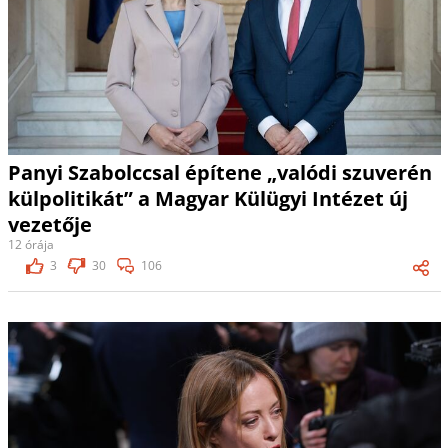
Panyi Szabolccsal építene „valódi szuverén
külpolitikát” a Magyar Külügyi Intézet új
vezetője
12 órája
3
30
106