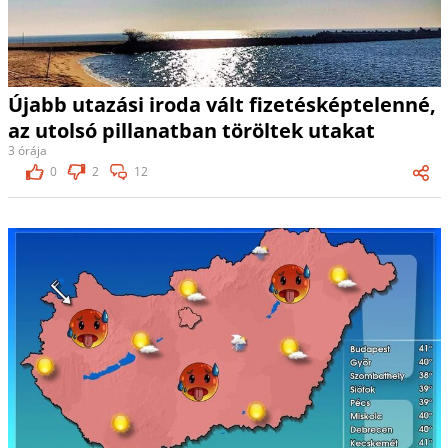
Újabb utazási iroda vált fizetésképtelenné,
az utolsó pillanatban töröltek utakat
3 órája
0
2
12