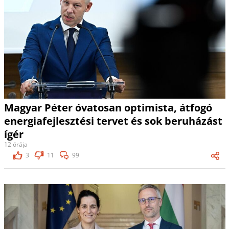
Magyar Péter óvatosan optimista, átfogó
energiafejlesztési tervet és sok beruházást
ígér
12 órája
3
11
99