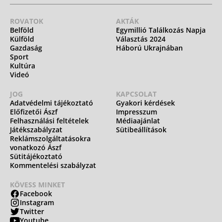
ROVATOK
AKTÁK
Belföld
Egymillió Találkozás Napja
Külföld
Választás 2024
Gazdaság
Háború Ukrajnában
Sport
Kultúra
Videó
JOG
KAPCSOLAT
Adatvédelmi tájékoztató
Gyakori kérdések
Előfizetői Ászf
Impresszum
Felhasználási feltételek
Médiaajánlat
Játékszabályzat
Sütibeállítások
Reklámszolgáltatásokra
vonatkozó Ászf
Sütitájékoztató
Kommentelési szabályzat
KÖVESS MINKET
Facebook
Instagram
Twitter
Youtube