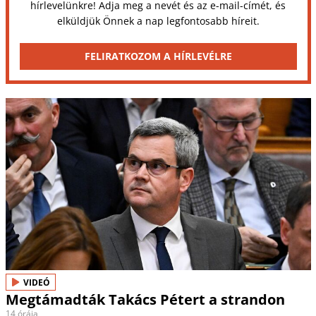
hírlevelünkre! Adja meg a nevét és az e-mail-címét, és
elküldjük Önnek a nap legfontosabb híreit.
FELIRATKOZOM A HÍRLEVÉLRE
VIDEÓ
Megtámadták Takács Pétert a strandon
14 órája