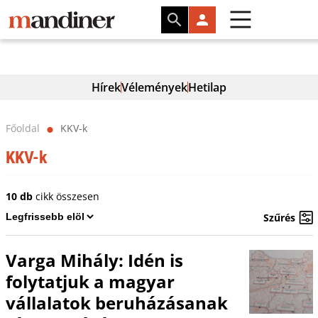
Hírek
Vélemények
Hetilap
Főoldal
KKV-k
⬤
KKV-k
10 db
cikk összesen
Szűrés
Varga Mihály: Idén is
folytatjuk a magyar
vállalatok beruházásanak