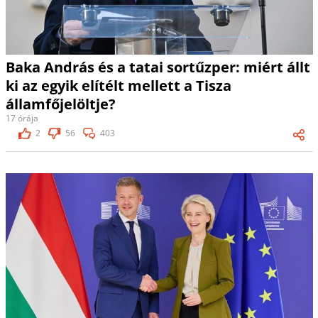
Baka András és a tatai sortűzper: miért állt
ki az egyik elítélt mellett a Tisza
államfőjelöltje?
17 órája
2
56
403