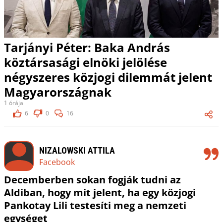
Tarjányi Péter: Baka András
köztársasági elnöki jelölése
négyszeres közjogi dilemmát jelent
Magyarországnak
1 órája
6
0
16
NIZALOWSKI ATTILA
Facebook
Decemberben sokan fogják tudni az
Aldiban, hogy mit jelent, ha egy közjogi
Pankotay Lili testesíti meg a nemzeti
egységet