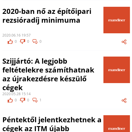
2020-ban nő az építőipari
rezsióradíj minimuma
2020.06.16 19:57
0
0
0
Szijjártó: A legjobb
feltételekre számíthatnak
az újrakezdésre készülő
cégek
2020.05.28 15:14
0
0
1
Péntektől jelentkezhetnek a
cégek az ITM újabb