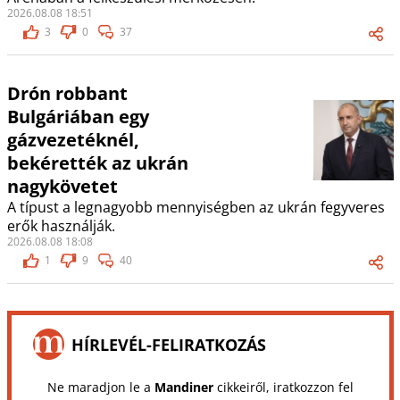
2026.08.08 18:51
3
0
37
Drón robbant
Bulgáriában egy
gázvezetéknél,
bekérették az ukrán
nagykövetet
A típust a legnagyobb mennyiségben az ukrán fegyveres
erők használják.
2026.08.08 18:08
1
9
40
HÍRLEVÉL-FELIRATKOZÁS
Ne maradjon le a
Mandiner
cikkeiről, iratkozzon fel