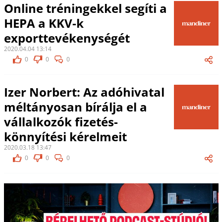
Online tréningekkel segíti a
HEPA a KKV-k
exporttevékenységét
2020.04.04 13:14
0
0
0
Izer Norbert: Az adóhivatal
méltányosan bírálja el a
vállalkozók fizetés-
könnyítési kérelmeit
2020.03.18 13:47
0
0
0