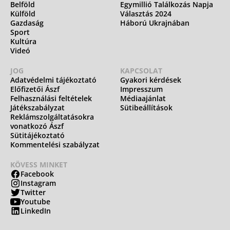
Belföld
Egymillió Találkozás Napja
Külföld
Választás 2024
Gazdaság
Háború Ukrajnában
Sport
Kultúra
Videó
JOG
KAPCSOLAT
Adatvédelmi tájékoztató
Gyakori kérdések
Előfizetői Ászf
Impresszum
Felhasználási feltételek
Médiaajánlat
Játékszabályzat
Sütibeállítások
Reklámszolgáltatásokra
vonatkozó Ászf
Sütitájékoztató
Kommentelési szabályzat
KÖVESS MINKET
Facebook
Instagram
Twitter
Youtube
LinkedIn