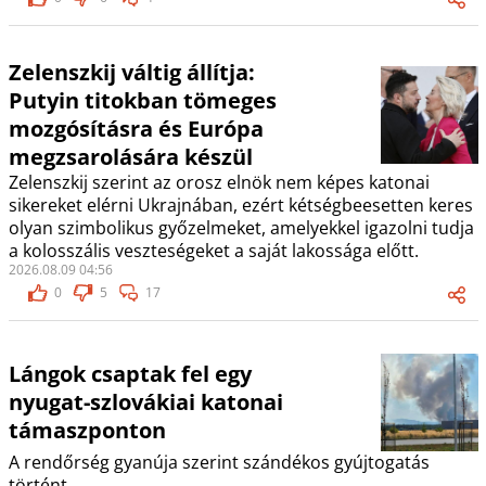
Zelenszkij váltig állítja:
Putyin titokban tömeges
mozgósításra és Európa
megzsarolására készül
Zelenszkij szerint az orosz elnök nem képes katonai
sikereket elérni Ukrajnában, ezért kétségbeesetten keres
olyan szimbolikus győzelmeket, amelyekkel igazolni tudja
a kolosszális veszteségeket a saját lakossága előtt.
2026.08.09 04:56
0
5
17
Lángok csaptak fel egy
nyugat-szlovákiai katonai
támaszponton
A rendőrség gyanúja szerint szándékos gyújtogatás
történt.