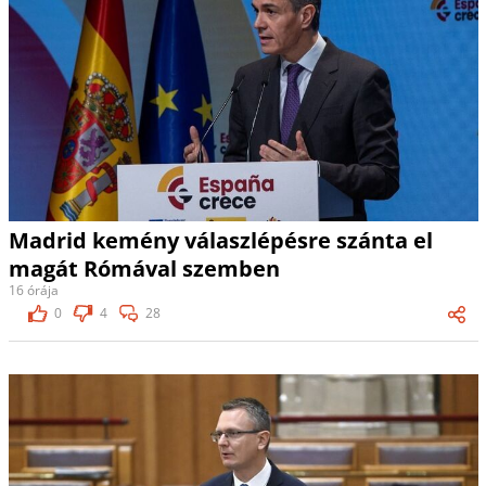
Madrid kemény válaszlépésre szánta el
magát Rómával szemben
16 órája
0
4
28