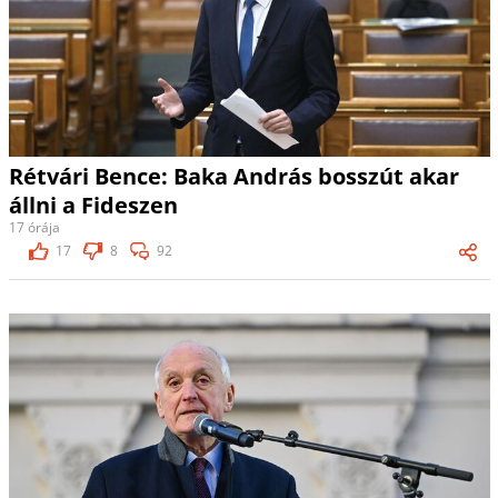
Rétvári Bence: Baka András bosszút akar
állni a Fideszen
17 órája
17
8
92