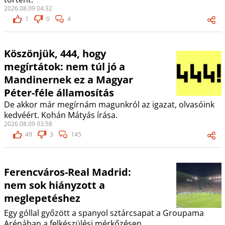
2026.08.09 04:32
1
0
4
Köszönjük, 444, hogy
megírtátok: nem túl jó a
Mandinernek ez a Magyar
Péter-féle államosítás
De akkor már megírnám magunkról az igazat, olvasóink
kedvéért. Kohán Mátyás írása.
2026.08.09 03:58
49
3
145
Ferencváros-Real Madrid:
nem sok hiányzott a
meglepetéshez
Egy góllal győzött a spanyol sztárcsapat a Groupama
Arénában a felkészülési mérkőzésen.