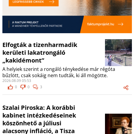
Elfogták a tizenharmadik
kerületi lakatrongáló
„kakidémont”
A helyiek szerint a rongáló ténykedése már régóta
bűzlött, csak sokáig nem tudták, ki áll mögötte.
2026.08.09 05:53
0
0
3
Szalai Piroska: A korábbi
kabinet intézkedéseinek
köszönhető a júliusi
alacsony infláció, a Tisza