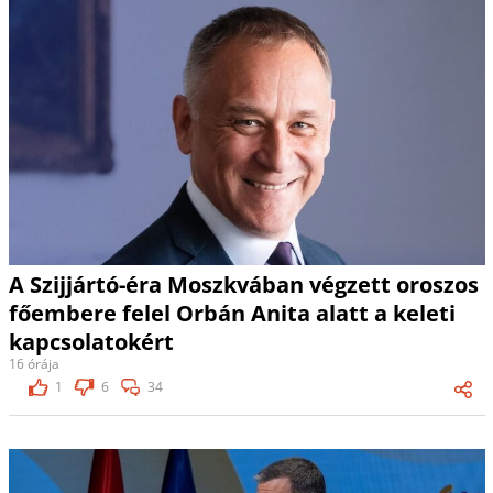
A Szijjártó-éra Moszkvában végzett oroszos
főembere felel Orbán Anita alatt a keleti
kapcsolatokért
16 órája
1
6
34