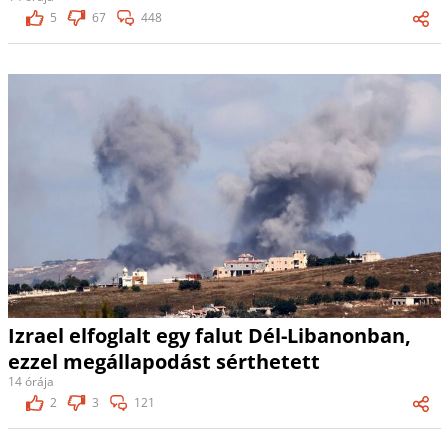
5
67
448
Izrael elfoglalt egy falut Dél-Libanonban,
ezzel megállapodást sérthetett
14 órája
2
3
121