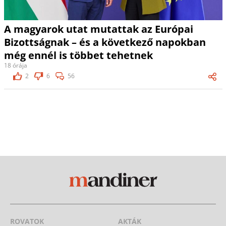
A magyarok utat mutattak az Európai
Bizottságnak – és a következő napokban
még ennél is többet tehetnek
18 órája
2
6
56
ROVATOK
AKTÁK