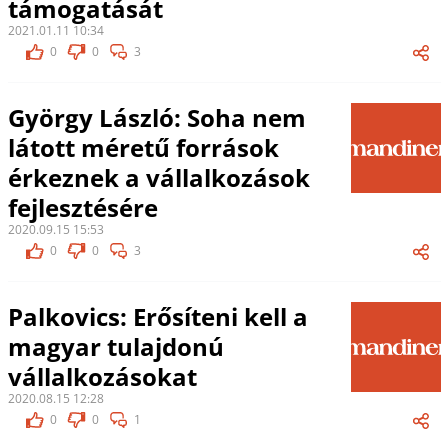
támogatását
2021.01.11 10:34
0
0
3
György László: Soha nem
látott méretű források
érkeznek a vállalkozások
fejlesztésére
2020.09.15 15:53
0
0
3
Palkovics: Erősíteni kell a
magyar tulajdonú
vállalkozásokat
2020.08.15 12:28
0
0
1