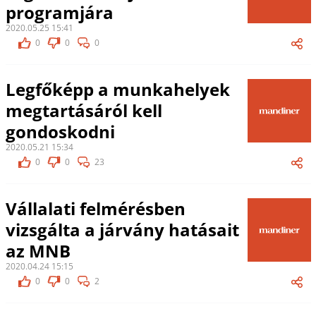
programjára
2020.05.25 15:41
0
0
0
Legfőképp a munkahelyek
megtartásáról kell
gondoskodni
2020.05.21 15:34
0
0
23
Vállalati felmérésben
vizsgálta a járvány hatásait
az MNB
2020.04.24 15:15
0
0
2