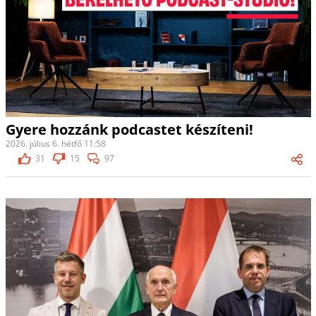
Gyere hozzánk podcastet készíteni!
2026. július 6. hétfő 11:58
31
15
97