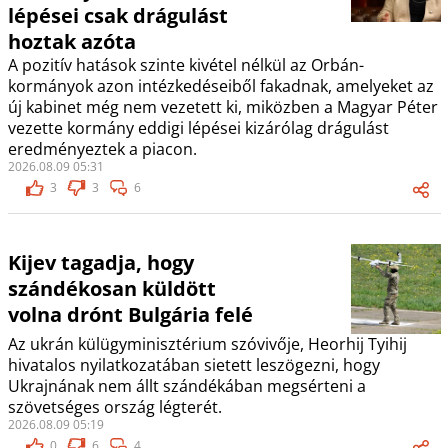
lépései csak drágulást
hoztak azóta
A pozitív hatások szinte kivétel nélkül az Orbán-
kormányok azon intézkedéseiből fakadnak, amelyeket az
új kabinet még nem vezetett ki, miközben a Magyar Péter
vezette kormány eddigi lépései kizárólag drágulást
eredményeztek a piacon.
2026.08.09 05:31
3
3
6
Kijev tagadja, hogy
szándékosan küldött
volna drónt Bulgária felé
Az ukrán külügyminisztérium szóvivője, Heorhij Tyihij
hivatalos nyilatkozatában sietett leszögezni, hogy
Ukrajnának nem állt szándékában megsérteni a
szövetséges ország légterét.
2026.08.09 05:19
0
6
4