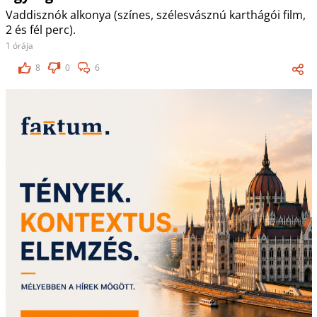
Vaddisznók alkonya (színes, szélesvásznú karthágói film,
2 és fél perc).
1 órája
8
0
6