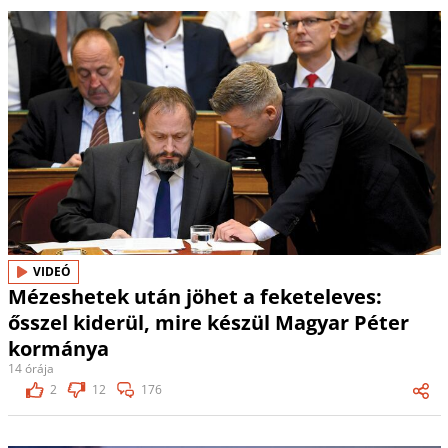
VIDEÓ
Mézeshetek után jöhet a feketeleves:
ősszel kiderül, mire készül Magyar Péter
kormánya
14 órája
2
12
176