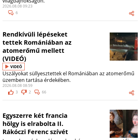
világbajnokságon.
2026.08.08 09:23
6
Rendkívüli lépéseket
tettek Romániában az
atomerőmű mellett
(VIDEÓ)
VIDEÓ
Uszályokat süllyesztettek el Romániában az atomerőmű
üzemben tartása érdekében.
2026.08.08 08:59
3
2
66
Egyszerre két francia
hölgy is elrabolta II.
Rákóczi Ferenc szívét