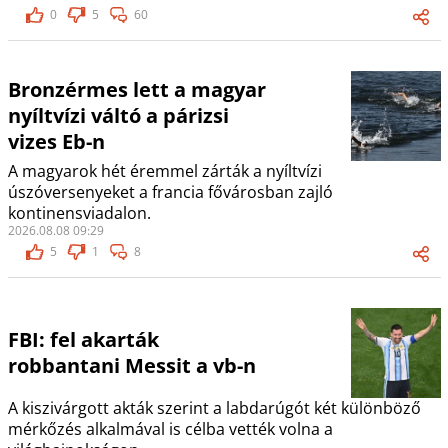
0
5
60
Bronzérmes lett a magyar
nyíltvízi váltó a párizsi
vizes Eb-n
A magyarok hét éremmel zárták a nyíltvízi
úszóversenyeket a francia fővárosban zajló
kontinensviadalon.
2026.08.08 09:29
5
1
8
FBI: fel akarták
robbantani Messit a vb-n
A kiszivárgott akták szerint a labdarúgót két különböző
mérkőzés alkalmával is célba vették volna a