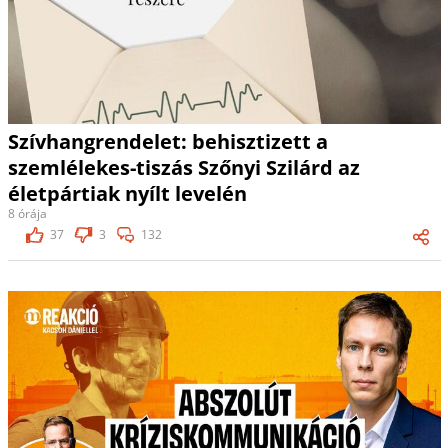
Szívhangrendelet: behisztizett a
szemlélekes-tiszás Szőnyi Szilárd az
életpártiak nyílt levelén
8 órája
37
3
132