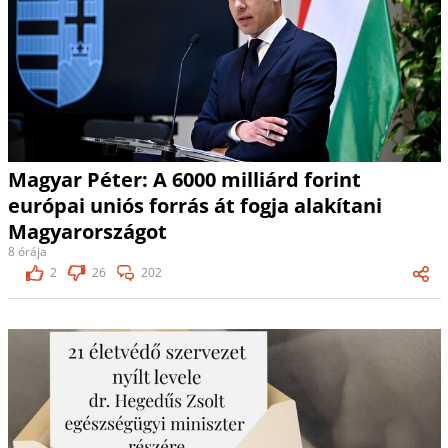
Magyar Péter: A 6000 milliárd forint
európai uniós forrás át fogja alakítani
Magyarországot
8 órája
2
26
202