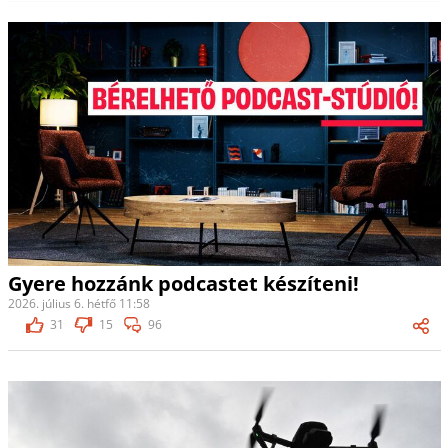
Gyere hozzánk podcastet készíteni!
2026. július 6. hétfő 11:58
31
15
96