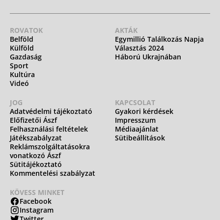
ROVATOK
AKTÁK
Belföld
Egymillió Találkozás Napja
Külföld
Választás 2024
Gazdaság
Háború Ukrajnában
Sport
Kultúra
Videó
JOG
KAPCSOLAT
Adatvédelmi tájékoztató
Gyakori kérdések
Előfizetői Ászf
Impresszum
Felhasználási feltételek
Médiaajánlat
Játékszabályzat
Sütibeállítások
Reklámszolgáltatásokra
vonatkozó Ászf
Sütitájékoztató
Kommentelési szabályzat
KÖVESS MINKET
Facebook
Instagram
Twitter