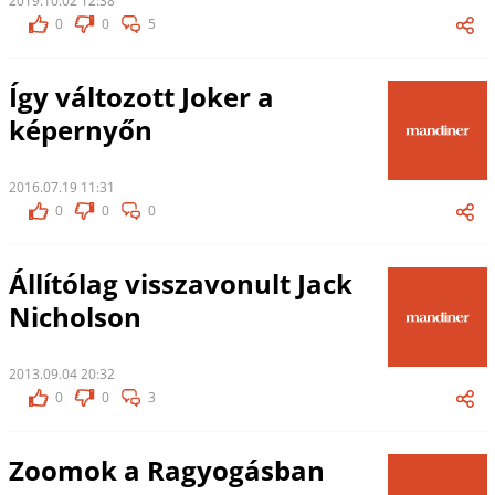
2019.10.02 12:38
0
0
5
Így változott Joker a
képernyőn
2016.07.19 11:31
0
0
0
Állítólag visszavonult Jack
Nicholson
2013.09.04 20:32
0
0
3
Zoomok a Ragyogásban