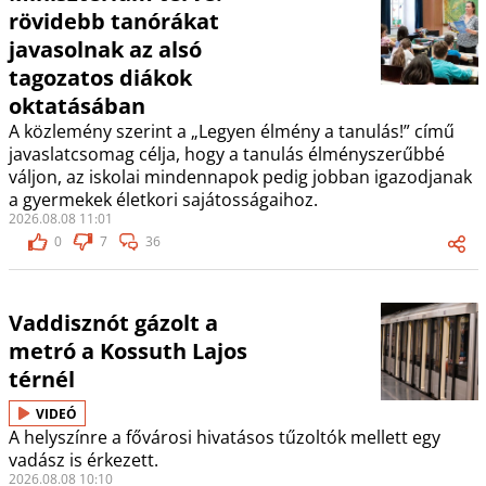
rövidebb tanórákat
javasolnak az alsó
tagozatos diákok
oktatásában
A közlemény szerint a „Legyen élmény a tanulás!” című
javaslatcsomag célja, hogy a tanulás élményszerűbbé
váljon, az iskolai mindennapok pedig jobban igazodjanak
a gyermekek életkori sajátosságaihoz.
2026.08.08 11:01
0
7
36
Vaddisznót gázolt a
metró a Kossuth Lajos
térnél
VIDEÓ
A helyszínre a fővárosi hivatásos tűzoltók mellett egy
vadász is érkezett.
2026.08.08 10:10