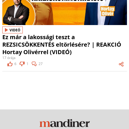
VIDEÓ
Ez már a lakossági teszt a
REZSICSÖKKENTÉS eltörlésére? | REAKCIÓ
Hortay Olivérrel (VIDEÓ)
17 órája
6
1
27