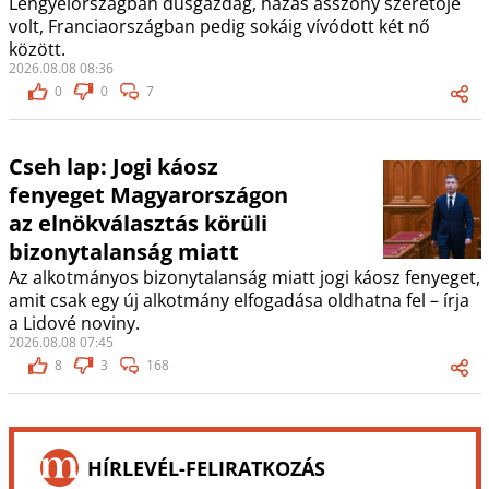
Lengyelországban dúsgazdag, házas asszony szeretője
volt, Franciaországban pedig sokáig vívódott két nő
között.
2026.08.08 08:36
0
0
7
Cseh lap: Jogi káosz
fenyeget Magyarországon
az elnökválasztás körüli
bizonytalanság miatt
Az alkotmányos bizonytalanság miatt jogi káosz fenyeget,
amit csak egy új alkotmány elfogadása oldhatna fel – írja
a Lidové noviny.
2026.08.08 07:45
8
3
168
HÍRLEVÉL-FELIRATKOZÁS