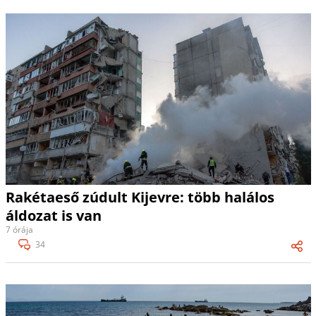
Rakétaeső zúdult Kijevre: több halálos
áldozat is van
7 órája
34