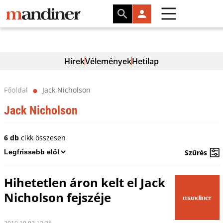
Hírek
Vélemények
Hetilap
Főoldal
Jack Nicholson
⬤
Jack Nicholson
6 db
cikk összesen
Szűrés
Hihetetlen áron kelt el Jack
Nicholson fejszéje