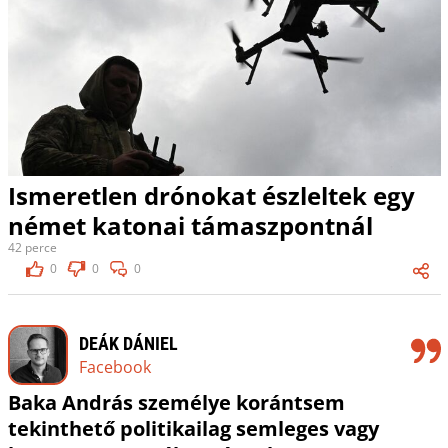
Ismeretlen drónokat észleltek egy
német katonai támaszpontnál
42 perce
0
0
0
DEÁK DÁNIEL
Facebook
Baka András személye korántsem
tekinthető politikailag semleges vagy