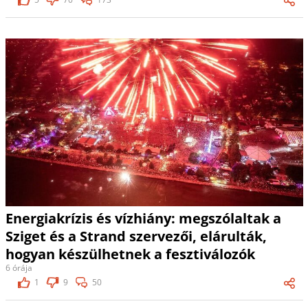
Energiakrízis és vízhiány: megszólaltak a
Sziget és a Strand szervezői, elárulták,
hogyan készülhetnek a fesztiválozók
6 órája
1
9
50