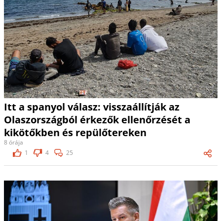
Itt a spanyol válasz: visszaállítják az
Olaszországból érkezők ellenőrzését a
kikötőkben és repülőtereken
8 órája
1
4
25