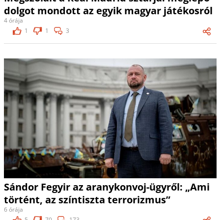
dolgot mondott az egyik magyar játékosról
4 órája
1
1
3
Sándor Fegyir az aranykonvoj-ügyről: „Ami
történt, az színtiszta terrorizmus”
6 órája
5
70
173