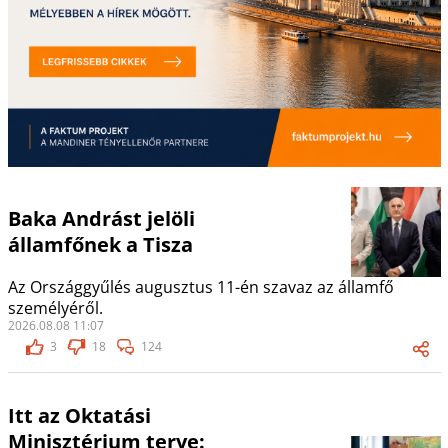
Baka Andrást jelöli
államfőnek a Tisza
Az Országgyűlés augusztus 11-én szavaz az államfő
személyéről.
2026.08.08 11:07
3
18
124
Itt az Oktatási
Minisztérium terve: