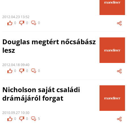
2012.04.23 13:52
0
0
0
Douglas megtért nőcsábász
lesz
2012.04.18 09:40
0
0
0
Nicholson saját családi
drámájáról forgat
2010.09.27 10:30
0
0
5