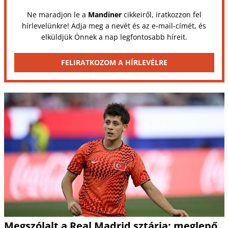
Ne maradjon le a
Mandiner
cikkeiről, iratkozzon fel
hírlevelünkre! Adja meg a nevét és az e-mail-címét, és
elküldjük Önnek a nap legfontosabb híreit.
FELIRATKOZOM A HÍRLEVÉLRE
Megszólalt a Real Madrid sztárja: meglepő