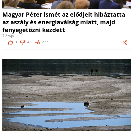
Magyar Péter ismét az elődjeit hibáztatta
az aszály és energiaválság miatt, majd
fenyegetőzni kezdett
7 órája
3
46
277