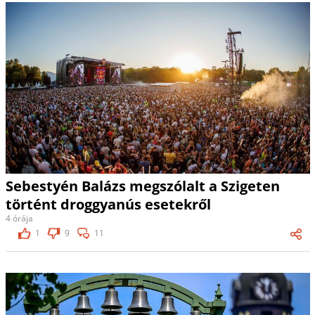
Sebestyén Balázs megszólalt a Szigeten
történt droggyanús esetekről
4 órája
1
9
11