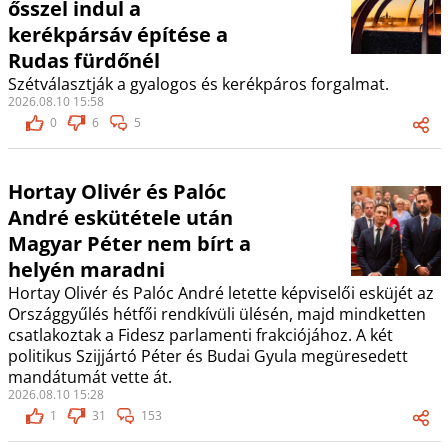
ősszel indul a
kerékpársáv építése a
Rudas fürdőnél
Szétválasztják a gyalogos és kerékpáros forgalmat.
2026.08.10 15:58
0
6
5
Hortay Olivér és Palóc
André eskütétele után
Magyar Péter nem bírt a
helyén maradni
Hortay Olivér és Palóc André letette képviselői esküjét az
Országgyűlés hétfői rendkívüli ülésén, majd mindketten
csatlakoztak a Fidesz parlamenti frakciójához. A két
politikus Szijjártó Péter és Budai Gyula megüresedett
mandátumát vette át.
2026.08.10 15:28
1
31
153