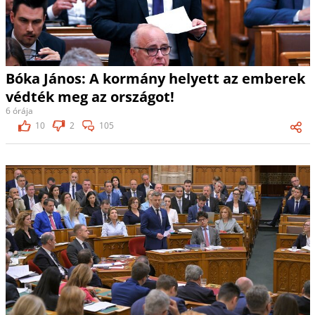
Bóka János: A kormány helyett az emberek
védték meg az országot!
6 órája
10
2
105