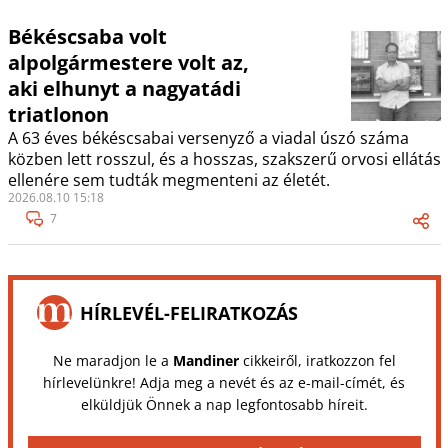
Békéscsaba volt
alpolgármestere volt az,
aki elhunyt a nagyatádi
triatlonon
A 63 éves békéscsabai versenyző a viadal úszó száma
közben lett rosszul, és a hosszas, szakszerű orvosi ellátás
ellenére sem tudták megmenteni az életét.
2026.08.10 15:18
7
HÍRLEVÉL-FELIRATKOZÁS
Ne maradjon le a
Mandiner
cikkeiről, iratkozzon fel
hírlevelünkre! Adja meg a nevét és az e-mail-címét, és
elküldjük Önnek a nap legfontosabb híreit.