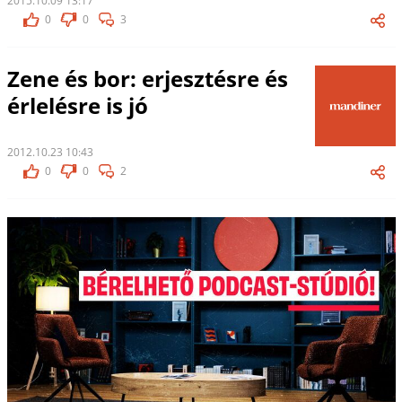
2015.10.09 13:17
0
0
3
Zene és bor: erjesztésre és
érlelésre is jó
2012.10.23 10:43
0
0
2