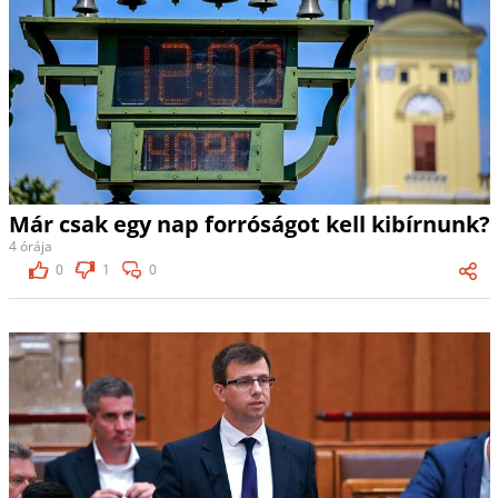
Már csak egy nap forróságot kell kibírnunk?
4 órája
0
1
0