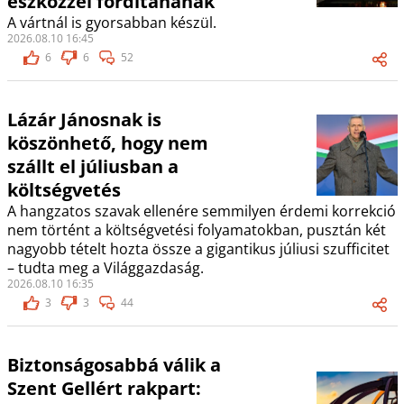
eszközzel fordítanának
A vártnál is gyorsabban készül.
2026.08.10 16:45
6
6
52
Lázár Jánosnak is
köszönhető, hogy nem
szállt el júliusban a
költségvetés
A hangzatos szavak ellenére semmilyen érdemi korrekció
nem történt a költségvetési folyamatokban, pusztán két
nagyobb tételt hozta össze a gigantikus júliusi szufficitet
– tudta meg a Világgazdaság.
2026.08.10 16:35
3
3
44
Biztonságosabbá válik a
Szent Gellért rakpart: