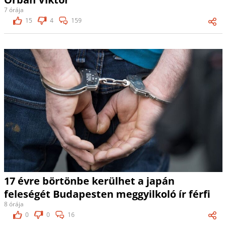
7 órája
15
4
159
17 évre börtönbe kerülhet a japán
feleségét Budapesten meggyilkoló ír férfi
8 órája
0
0
16