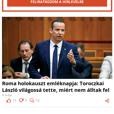
FELIRATKOZOM A HÍRLEVÉLRE
Roma holokauszt emléknapja: Toroczkai
László világossá tette, miért nem álltak fel
4 órája
15
5
53