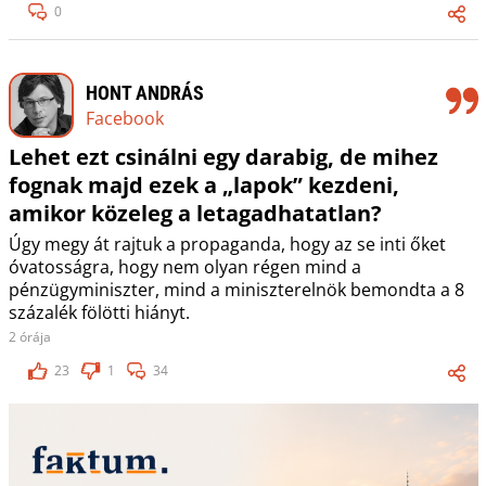
0
HONT ANDRÁS
Facebook
Lehet ezt csinálni egy darabig, de mihez
fognak majd ezek a „lapok” kezdeni,
amikor közeleg a letagadhatatlan?
Úgy megy át rajtuk a propaganda, hogy az se inti őket
óvatosságra, hogy nem olyan régen mind a
pénzügyminiszter, mind a miniszterelnök bemondta a 8
százalék fölötti hiányt.
2 órája
23
1
34