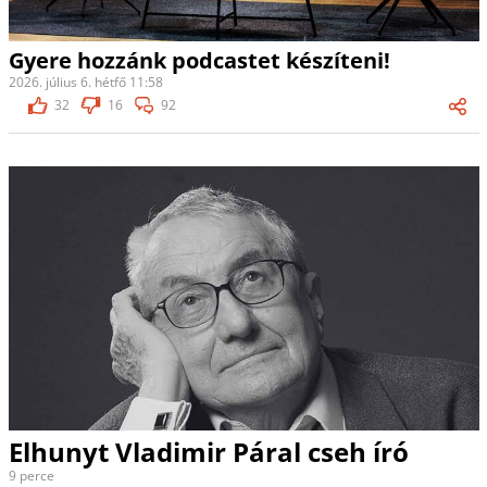
Gyere hozzánk podcastet készíteni!
2026. július 6. hétfő 11:58
32
16
92
Elhunyt Vladimir Páral cseh író
9 perce