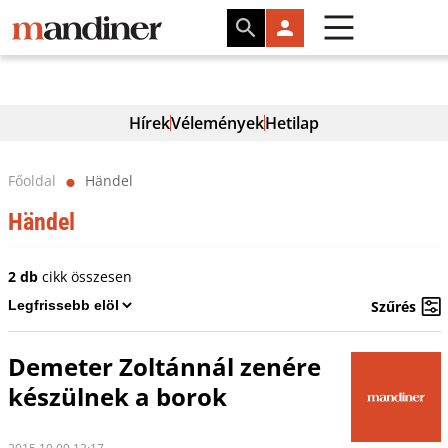
Hírek
Vélemények
Hetilap
Főoldal
Händel
⬤
Händel
2 db
cikk összesen
Szűrés
Demeter Zoltánnál zenére
készülnek a borok