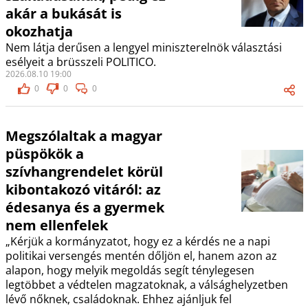
akár a bukását is
okozhatja
Nem látja derűsen a lengyel miniszterelnök választási
esélyeit a brüsszeli POLITICO.
2026.08.10 19:00
0
0
0
Megszólaltak a magyar
püspökök a
szívhangrendelet körül
kibontakozó vitáról: az
édesanya és a gyermek
nem ellenfelek
„Kérjük a kormányzatot, hogy ez a kérdés ne a napi
politikai versengés mentén dőljön el, hanem azon az
alapon, hogy melyik megoldás segít ténylegesen
legtöbbet a védtelen magzatoknak, a válsághelyzetben
lévő nőknek, családoknak. Ehhez ajánljuk fel