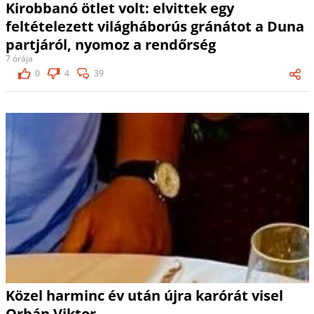
Kirobbanó ötlet volt: elvittek egy
feltételezett világháborús gránátot a Duna
partjáról, nyomoz a rendőrség
7 órája
0
4
39
Közel harminc év után újra karórát visel
Orbán Viktor