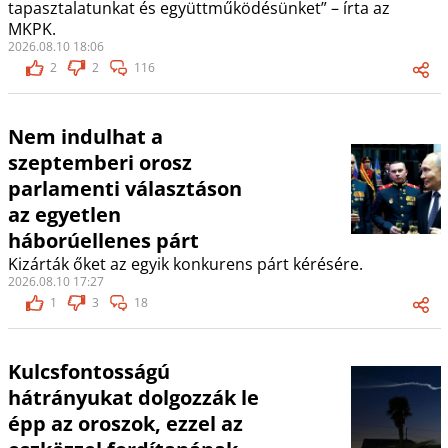
tapasztalatunkat és együttműködésünket” – írta az
MKPK.
2026.08.10 18:06
2
2
116
Nem indulhat a
szeptemberi orosz
parlamenti választáson
az egyetlen
háborúellenes párt
Kizárták őket az egyik konkurens párt kérésére.
2026.08.10 17:27
1
3
18
Kulcsfontosságú
hátrányukat dolgozzák le
épp az oroszok, ezzel az