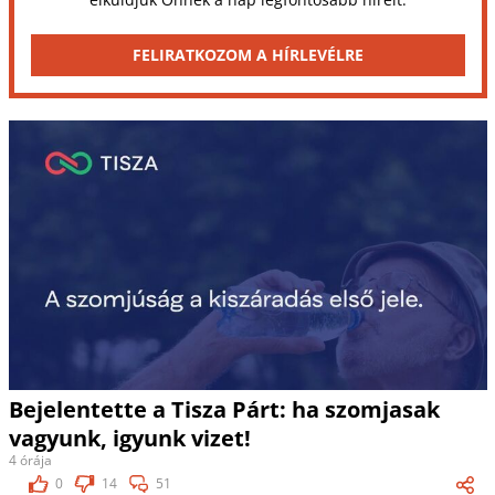
FELIRATKOZOM A HÍRLEVÉLRE
Bejelentette a Tisza Párt: ha szomjasak
vagyunk, igyunk vizet!
4 órája
0
14
51