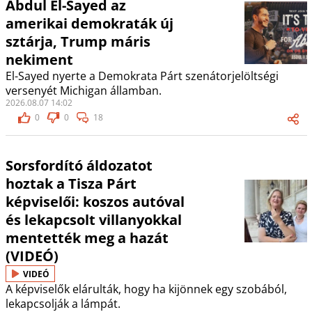
Abdul El-Sayed az
amerikai demokraták új
sztárja, Trump máris
nekiment
El-Sayed nyerte a Demokrata Párt szenátorjelöltségi
versenyét Michigan államban.
2026.08.07 14:02
0
0
18
Sorsfordító áldozatot
hoztak a Tisza Párt
képviselői: koszos autóval
és lekapcsolt villanyokkal
mentették meg a hazát
(VIDEÓ)
VIDEÓ
A képviselők elárulták, hogy ha kijönnek egy szobából,
lekapcsolják a lámpát.