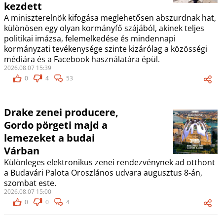
kezdett
A miniszterelnök kifogása meglehetősen abszurdnak hat,
különösen egy olyan kormányfő szájából, akinek teljes
politikai imázsa, felemelkedése és mindennapi
kormányzati tevékenysége szinte kizárólag a közösségi
médiára és a Facebook használatára épül.
2026.08.07 15:39
0
4
53
Drake zenei producere,
Gordo pörgeti majd a
lemezeket a budai
Várban
Különleges elektronikus zenei rendezvénynek ad otthont
a Budavári Palota Oroszlános udvara augusztus 8-án,
szombat este.
2026.08.07 15:00
0
0
4