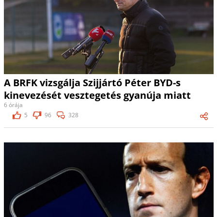
A BRFK vizsgálja Szijjártó Péter BYD-s
kinevezését vesztegetés gyanúja miatt
6 órája
5
96
328