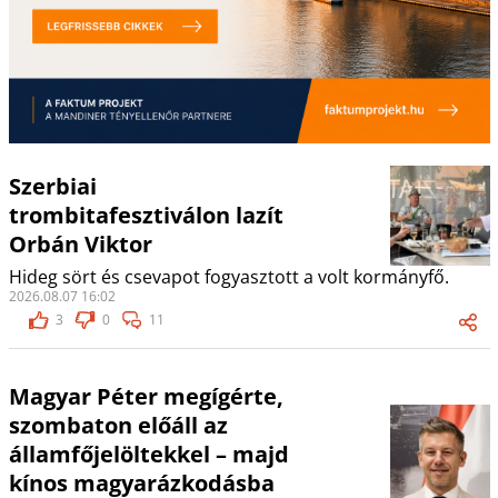
Szerbiai
trombitafesztiválon lazít
Orbán Viktor
Hideg sört és csevapot fogyasztott a volt kormányfő.
2026.08.07 16:02
3
0
11
Magyar Péter megígérte,
szombaton előáll az
államfőjelöltekkel – majd
kínos magyarázkodásba