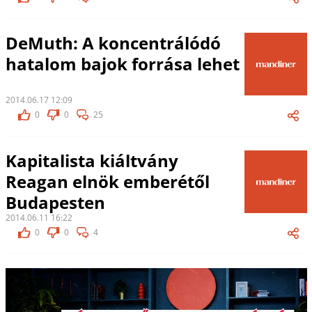
DeMuth: A koncentrálódó
hatalom bajok forrása lehet
2014.06.17 12:09
0
0
25
Kapitalista kiáltvány
Reagan elnök emberétől
Budapesten
2014.06.11 16:22
0
0
4