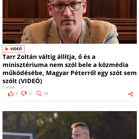
VIDEÓ
Tarr Zoltán váltig állítja, ő és a
minisztériuma nem szól bele a közmédia
működésébe, Magyar Péterről egy szót sem
szólt (VIDEÓ)
5 órája
3
21
58