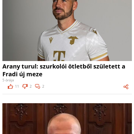
Arany turul: szurkolói ötletből született a
Fradi új meze
5 órája
11
2
2