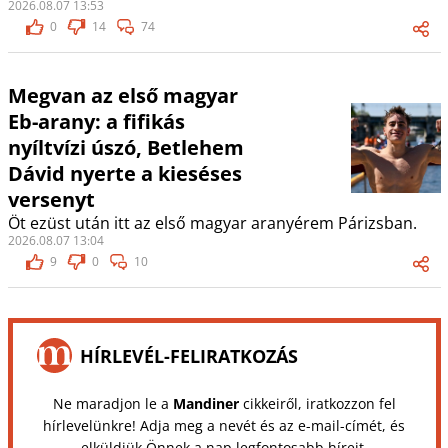
2026.08.07 13:53
0
14
74
Megvan az első magyar
Eb-arany: a fifikás
nyíltvízi úszó, Betlehem
Dávid nyerte a kieséses
versenyt
Öt ezüst után itt az első magyar aranyérem Párizsban.
2026.08.07 13:04
9
0
10
HÍRLEVÉL-FELIRATKOZÁS
Ne maradjon le a
Mandiner
cikkeiről, iratkozzon fel
hírlevelünkre! Adja meg a nevét és az e-mail-címét, és
elküldjük Önnek a nap legfontosabb híreit.