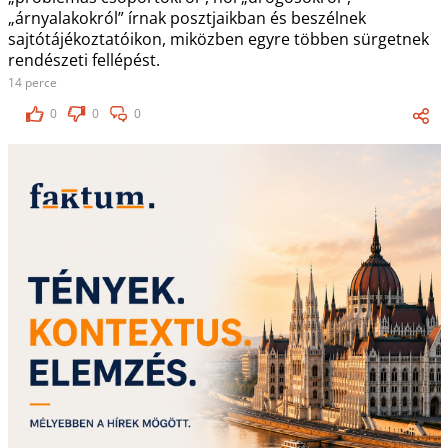
„árnyalakokról” írnak posztjaikban és beszélnek
sajtótájékoztatóikon, miközben egyre többen sürgetnek
rendészeti fellépést.
14 perce
0
0
0