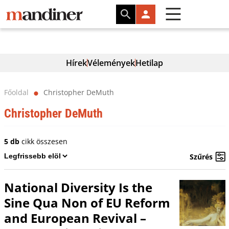
Hírek
Vélemények
Hetilap
Főoldal
Christopher DeMuth
⬤
Christopher DeMuth
5 db
cikk összesen
Szűrés
National Diversity Is the
Sine Qua Non of EU Reform
and European Revival –