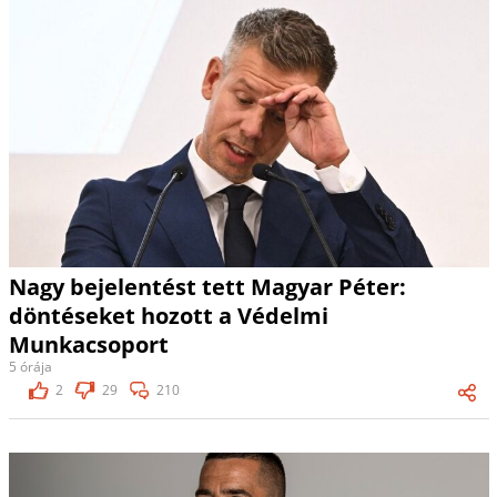
Nagy bejelentést tett Magyar Péter:
döntéseket hozott a Védelmi
Munkacsoport
5 órája
2
29
210