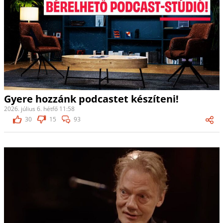
Gyere hozzánk podcastet készíteni!
2026. július 6. hétfő 11:58
30
15
93