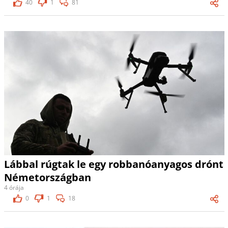
40
1
81
Lábbal rúgtak le egy robbanóanyagos drónt
Németországban
4 órája
0
1
18