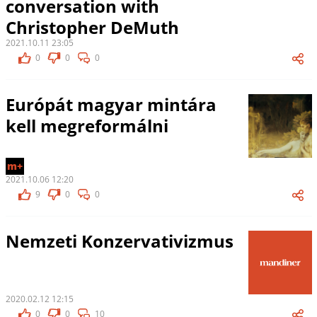
conversation with
Christopher DeMuth
2021.10.11 23:05
0
0
0
Európát magyar mintára
kell megreformálni
m+
2021.10.06 12:20
9
0
0
Nemzeti Konzervativizmus
2020.02.12 12:15
0
0
10