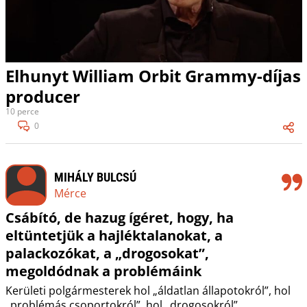
Elhunyt William Orbit Grammy-díjas
producer
10 perce
0
MIHÁLY BULCSÚ
Mérce
Csábító, de hazug ígéret, hogy, ha
eltüntetjük a hajléktalanokat, a
palackozókat, a „drogosokat”,
megoldódnak a problémáink
Kerületi polgármesterek hol „áldatlan állapotokról”, hol
„problémás csoportokról”, hol „drogosokról”,