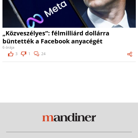
„Közveszélyes”: félmilliárd dollárra
büntették a Facebook anyacégét
6 órája
3
1
24