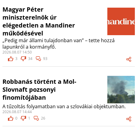
Magyar Péter
miniszterelnök úr
elégedetlen a Mandiner
működésével
„Pedig már állami tulajdonban van” – tette hozzá
lapunkról a kormányfő.
2026.08.07 14:50
3
34
93
Robbanás történt a Mol-
Slovnaft pozsonyi
finomítójában
A tűzoltás folyamatban van a szlovákiai objektumban.
2026.08.07 14:44
0
1
26