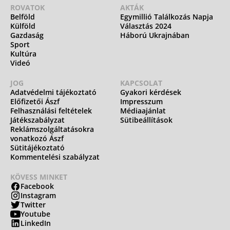
ROVATOK
AKTÁK
Belföld
Egymillió Találkozás Napja
Külföld
Választás 2024
Gazdaság
Háború Ukrajnában
Sport
Kultúra
Videó
JOG
KAPCSOLAT
Adatvédelmi tájékoztató
Gyakori kérdések
Előfizetői Ászf
Impresszum
Felhasználási feltételek
Médiaajánlat
Játékszabályzat
Sütibeállítások
Reklámszolgáltatásokra
vonatkozó Ászf
Sütitájékoztató
Kommentelési szabályzat
KÖVESS MINKET
Facebook
Instagram
Twitter
Youtube
LinkedIn