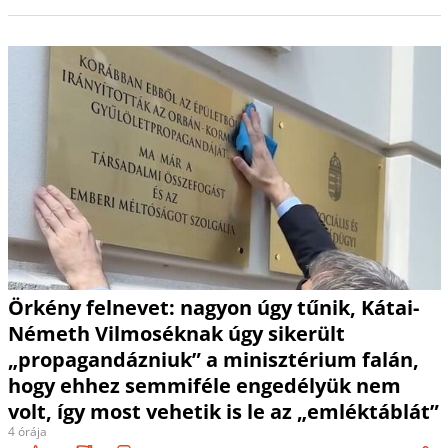
Örkény felnevet: nagyon úgy tűnik, Kátai-
Németh Vilmoséknak úgy sikerült
„propagandázniuk” a minisztérium falán,
hogy ehhez semmiféle engedélyük nem
volt, így most vehetik is le az „emléktáblát”
4 órája