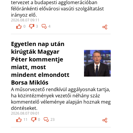
tervezet a budapesti agglomerációban
félóránkénti elővárosi vasúti szolgáltatást
irányoz elő.
2026.08.07 09:11
0
3
4
Egyetlen nap után
kirúgták Magyar
Péter kommentje
miatt, most
mindent elmondott
Borsa Miklós
A műsorvezető rendkívül aggályosnak tartja,
ha közintézmények vezetői néhány száz
kommentelő véleménye alapján hoznak meg
döntéseket.
2026.08.07 09:01
11
0
23