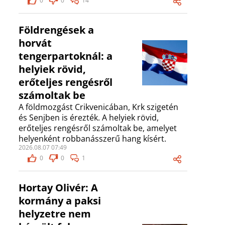
0
0
14
Földrengések a
horvát
tengerpartoknál: a
helyiek rövid,
erőteljes rengésről
számoltak be
A földmozgást Crikvenicában, Krk szigetén
és Senjben is érezték. A helyiek rövid,
erőteljes rengésről számoltak be, amelyet
helyenként robbanásszerű hang kísért.
2026.08.07 07:49
0
0
1
Hortay Olivér: A
kormány a paksi
helyzetre nem