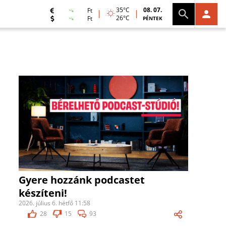
35°C
08. 07.
Ft
26°C
Ft
PÉNTEK
Gyere hozzánk podcastet
készíteni!
2026. július 6. hétfő 11:58
28
15
93