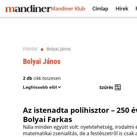
Mandiner Klub
Címlap
Hírek
Főoldal
Bolyai János
⬤
Bolyai János
2 db
cikk összesen
Szűrés
Az istenadta polihisztor – 250 é
Bolyai Farkas
Nála minden együtt volt: nyelvtehetség, irodalmi 
matematikai zsenialitás, de a festészetről is csa