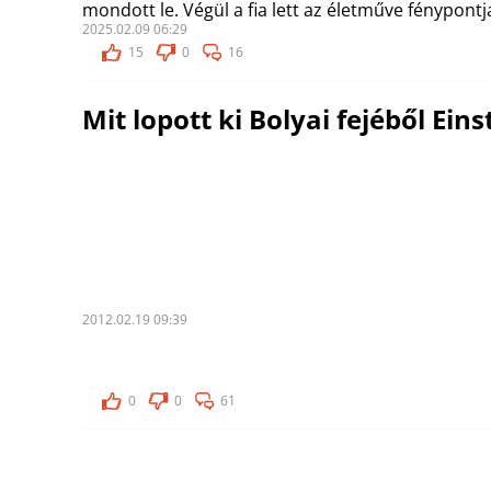
mondott le. Végül a fia lett az életműve fénypontj
2025.02.09 06:29
15
0
16
Mit lopott ki Bolyai fejéből Eins
2012.02.19 09:39
0
0
61