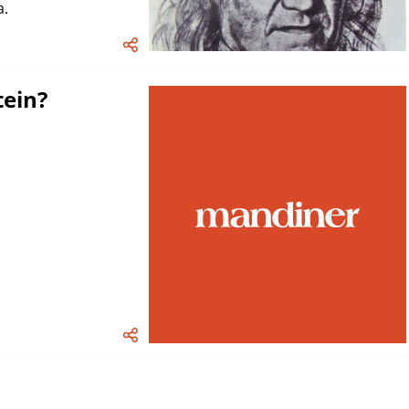
a.
tein?