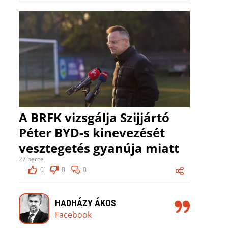
A BRFK vizsgálja Szijjártó
Péter BYD-s kinevezését
vesztegetés gyanúja miatt
27 perce
0
0
0
HADHÁZY ÁKOS
Facebook