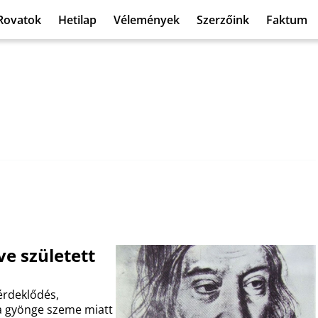
Rovatok
Hetilap
Vélemények
Szerzőink
Faktum
ve született
érdeklődés,
k a gyönge szeme miatt