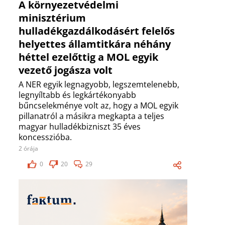
A környezetvédelmi
minisztérium
hulladékgazdálkodásért felelős
helyettes államtitkára néhány
héttel ezelőttig a MOL egyik
vezető jogásza volt
A NER egyik legnagyobb, legszemtelenebb,
legnyíltabb és legkártékonyabb
bűncselekménye volt az, hogy a MOL egyik
pillanatról a másikra megkapta a teljes
magyar hulladékbizniszt 35 éves
koncesszióba.
2 órája
0
20
29