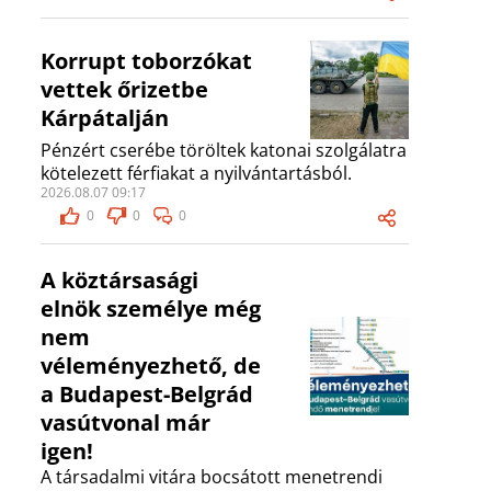
Korrupt toborzókat
vettek őrizetbe
Kárpátalján
Pénzért cserébe töröltek katonai szolgálatra
kötelezett férfiakat a nyilvántartásból.
2026.08.07 09:17
0
0
0
A köztársasági
elnök személye még
nem
véleményezhető, de
a Budapest-Belgrád
vasútvonal már
igen!
A társadalmi vitára bocsátott menetrendi