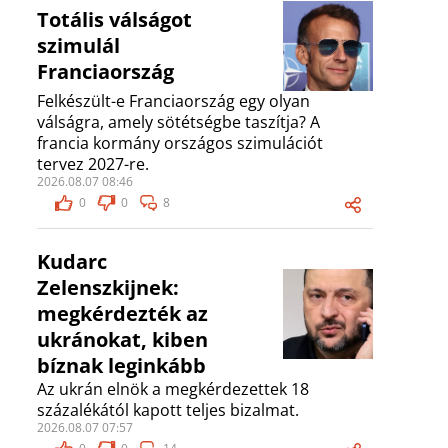
Totális válságot
szimulál
Franciaország
Felkészült-e Franciaország egy olyan
válságra, amely sötétségbe taszítja? A
francia kormány országos szimulációt
tervez 2027-re.
2026.08.07 08:46
0
0
8
Kudarc
Zelenszkijnek:
megkérdezték az
ukránokat, kiben
bíznak leginkább
Az ukrán elnök a megkérdezettek 18
százalékától kapott teljes bizalmat.
2026.08.07 07:57