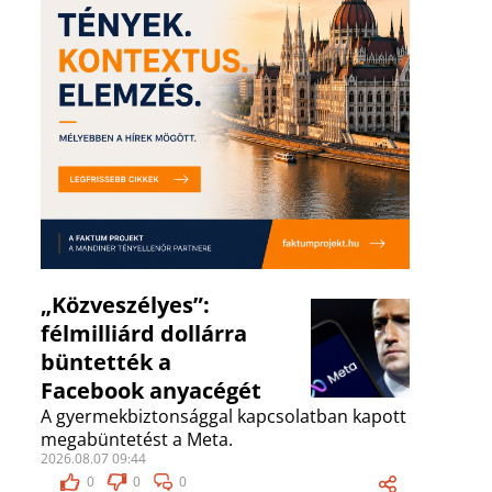
„Közveszélyes”:
félmilliárd dollárra
büntették a
Facebook anyacégét
A gyermekbiztonsággal kapcsolatban kapott
megabüntetést a Meta.
2026.08.07 09:44
0
0
0