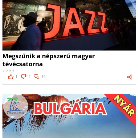
Megszűnik a népszerű magyar
tévécsatorna
3 órája
1
4
16