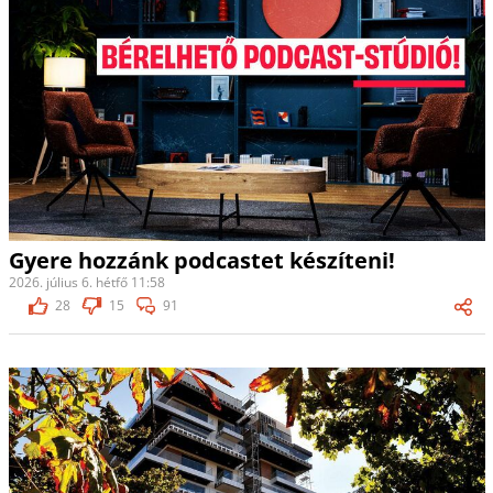
Gyere hozzánk podcastet készíteni!
2026. július 6. hétfő 11:58
28
15
91