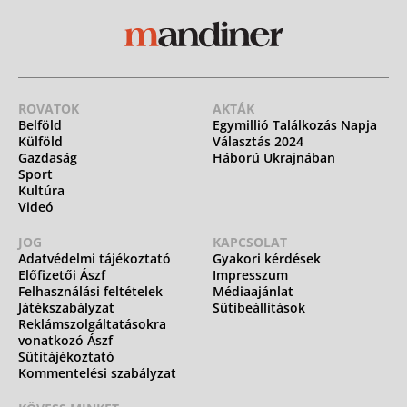
ROVATOK
AKTÁK
Belföld
Egymillió Találkozás Napja
Külföld
Választás 2024
Gazdaság
Háború Ukrajnában
Sport
Kultúra
Videó
JOG
KAPCSOLAT
Adatvédelmi tájékoztató
Gyakori kérdések
Előfizetői Ászf
Impresszum
Felhasználási feltételek
Médiaajánlat
Játékszabályzat
Sütibeállítások
Reklámszolgáltatásokra
vonatkozó Ászf
Sütitájékoztató
Kommentelési szabályzat