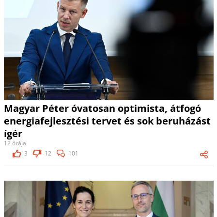
Magyar Péter óvatosan optimista, átfogó
energiafejlesztési tervet és sok beruházást
ígér
12 órája
3
12
101