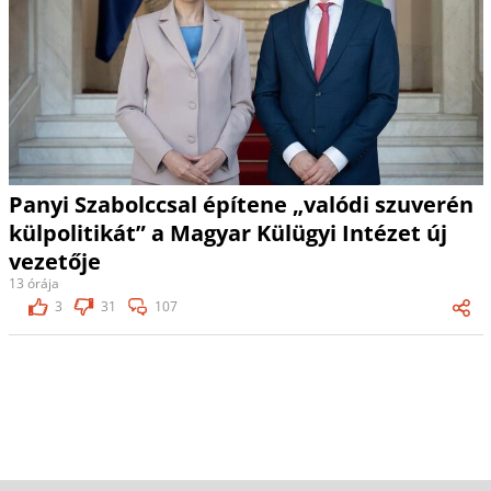
Panyi Szabolccsal építene „valódi szuverén
külpolitikát” a Magyar Külügyi Intézet új
vezetője
13 órája
3
31
107