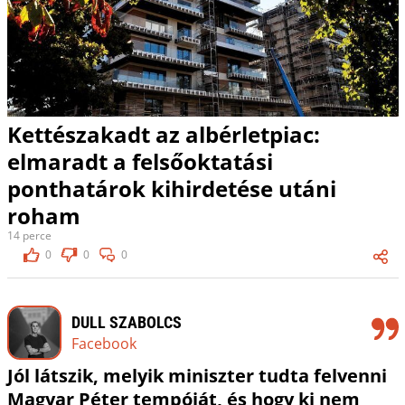
Kettészakadt az albérletpiac:
elmaradt a felsőoktatási
ponthatárok kihirdetése utáni
roham
14 perce
0
0
0
DULL SZABOLCS
Facebook
Jól látszik, melyik miniszter tudta felvenni
Magyar Péter tempóját, és hogy ki nem