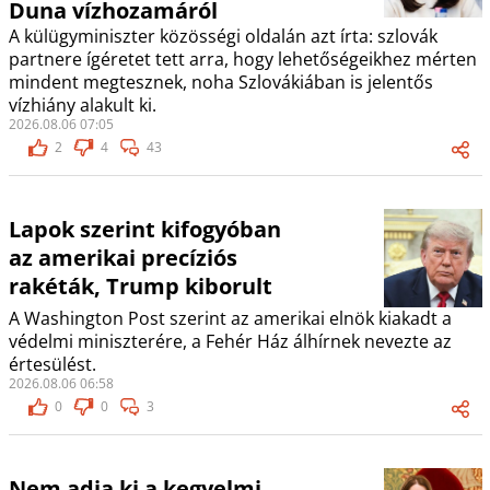
Duna vízhozamáról
A külügyminiszter közösségi oldalán azt írta: szlovák
partnere ígéretet tett arra, hogy lehetőségeikhez mérten
mindent megtesznek, noha Szlovákiában is jelentős
vízhiány alakult ki.
2026.08.06 07:05
2
4
43
Lapok szerint kifogyóban
az amerikai precíziós
rakéták, Trump kiborult
A Washington Post szerint az amerikai elnök kiakadt a
védelmi miniszterére, a Fehér Ház álhírnek nevezte az
értesülést.
2026.08.06 06:58
0
0
3
Nem adja ki a kegyelmi