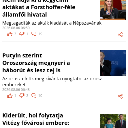
aktákat a Forsthoffer-féle
államfői hivatal
Megtagadták az akták kiadását a Népszavának.
2026.08.06 06:50
3
1
19
Putyin szerint
Oroszország megnyeri a
háborút és lesz tej is
Az orosz elnök meg kívánta nyugtatni az orosz
embereket.
2026.08.06 06:48
1
2
10
Kiderült, hol folytatja
Vitézy fővárosi embere: