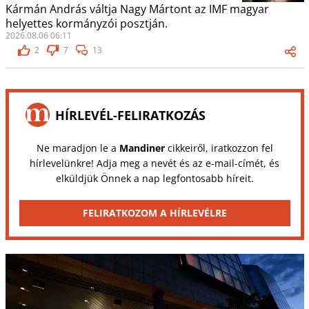
Kármán András váltja Nagy Mártont az IMF magyar
helyettes kormányzói posztján.
2026.08.06 06:11
2
7
13
HÍRLEVÉL-FELIRATKOZÁS
Ne maradjon le a
Mandiner
cikkeiről, iratkozzon fel
hírlevelünkre! Adja meg a nevét és az e-mail-címét, és
elküldjük Önnek a nap legfontosabb híreit.
FELIRATKOZOM A HÍRLEVÉLRE