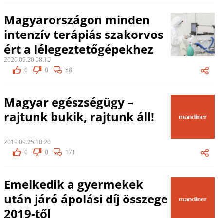
Magyarországon minden
intenzív terápiás szakorvos
ért a lélegeztetőgépekhez
2020.09.20 08:16
0
0
58
Magyar egészségügy –
rajtunk bukik, rajtunk áll!
2019.09.25 10:20
0
0
171
Emelkedik a gyermekek
után járó ápolási díj összege
2019-től