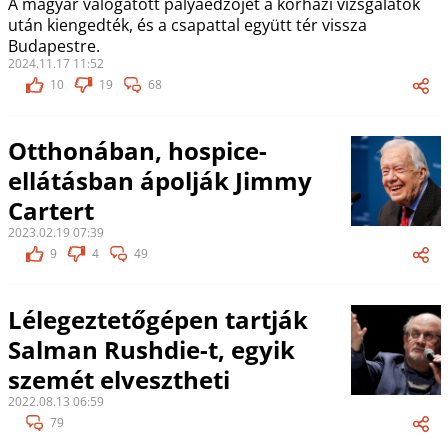
A magyar válogatott pályaedzőjét a kórházi vizsgálatok
után kiengedték, és a csapattal együtt tér vissza
Budapestre.
2024.11.17 11:52
10
19
68
Otthonában, hospice-
ellátásban ápolják Jimmy
Cartert
2023.02.19 07:39
9
4
49
Lélegeztetőgépen tartják
Salman Rushdie-t, egyik
szemét elvesztheti
2022.08.13 06:59
79