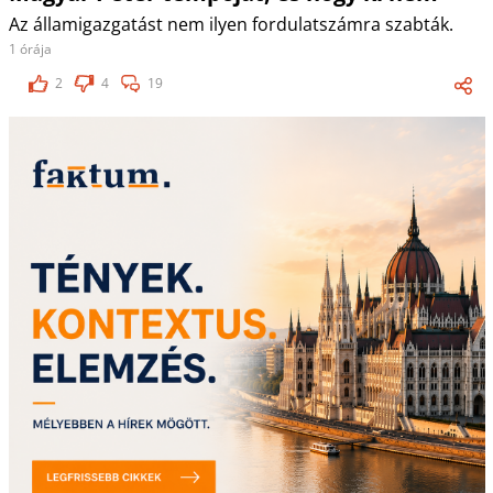
Az államigazgatást nem ilyen fordulatszámra szabták.
1 órája
2
4
19