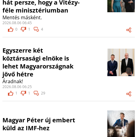
hát persze, hogy a Vitézy-
féle minisztériumban
Mentés másként.
2026.08.06 06:45
0
1
4
Egyszerre két
köztársasági elnöke is
lehet Magyarországnak
jövő hétre
Áradnak!
2026.08.06 06:25
1
1
29
Magyar Péter új embert
küld az IMF-hez