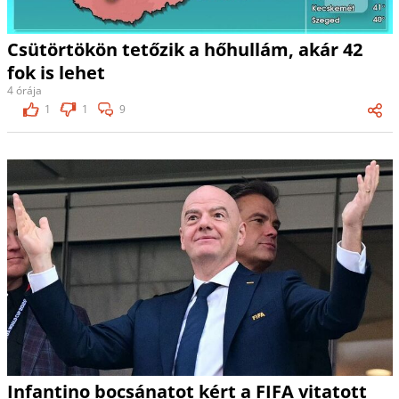
Csütörtökön tetőzik a hőhullám, akár 42
fok is lehet
4 órája
1
1
9
Infantino bocsánatot kért a FIFA vitatott