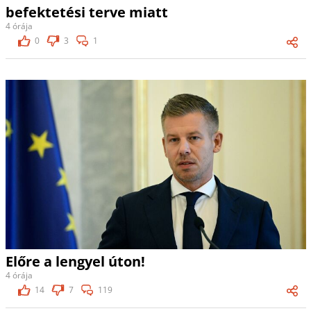
befektetési terve miatt
4 órája
0
3
1
Előre a lengyel úton!
4 órája
14
7
119