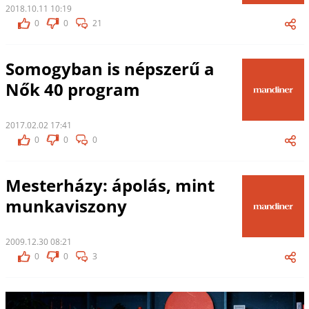
2018.10.11 10:19
0
0
21
Somogyban is népszerű a
Nők 40 program
2017.02.02 17:41
0
0
0
Mesterházy: ápolás, mint
munkaviszony
2009.12.30 08:21
0
0
3