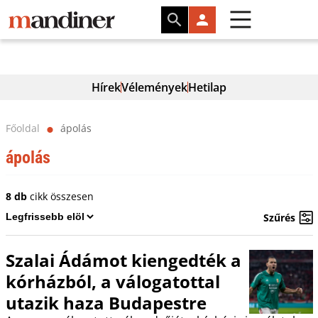
Hírek
Vélemények
Hetilap
Főoldal
ápolás
⬤
ápolás
8 db
cikk összesen
Szűrés
Szalai Ádámot kiengedték a
kórházból, a válogatottal
utazik haza Budapestre