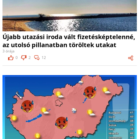
Újabb utazási iroda vált fizetésképtelenné,
az utolsó pillanatban töröltek utakat
3 órája
0
2
12