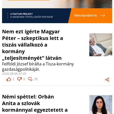
Nem ezt ígérte Magyar
Péter – szkeptikus lett a
tiszás vállalkozó a
kormány
„teljesítményét” látván
Felföldi József bírálta a Tisza-kormány
gazdaságpolitikáját.
2026.08.06 07:45
2
0
30
Némi spéttel: Orbán
Anita a szlovák
kormánnyal egyeztetett a