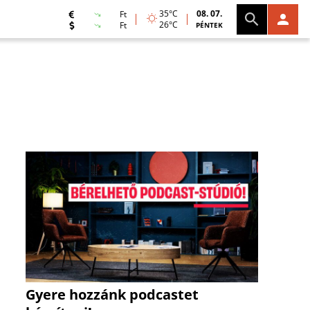
35°C
08. 07.
Ft
26°C
Ft
PÉNTEK
Gyere hozzánk podcastet