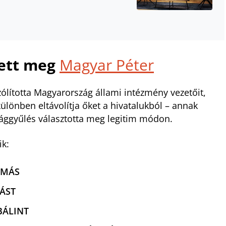
tett meg
Magyar Péter
ólította Magyarország állami intézmény vezetőit,
lönben eltávolítja őket a hivatalukból – annak
ággyűlés választotta meg legitim módon.
ik:
AMÁS
RÁST
BÁLINT