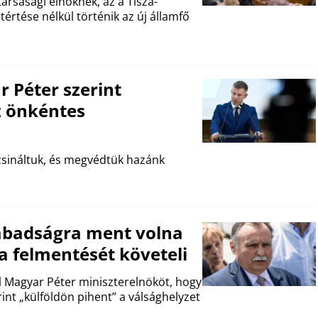
ársasági elnöknek, az a Tisza-
értése nélkül történik az új államfő
Péter szerint
z önkéntes
csináltuk, és megvédtük hazánk
zabadságra ment volna
 a felmentését követeli
fel Magyar Péter miniszterelnököt, hogy
int „külföldön pihent” a válsághelyzet