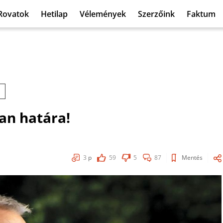
Rovatok
Hetilap
Vélemények
Szerzőink
Faktum
an határa!
3
p
59
5
87
Mentés