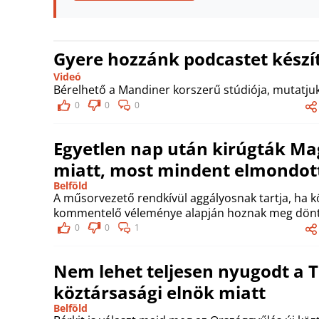
Gyere hozzánk podcastet készít
Videó
Bérelhető a Mandiner korszerű stúdiója, mutatjuk
0
0
0
Egyetlen nap után kirúgták M
miatt, most mindent elmondott
Belföld
A műsorvezető rendkívül aggályosnak tartja, ha 
kommentelő véleménye alapján hoznak meg dönt
0
0
1
Nem lehet teljesen nyugodt a Ti
köztársasági elnök miatt
Belföld