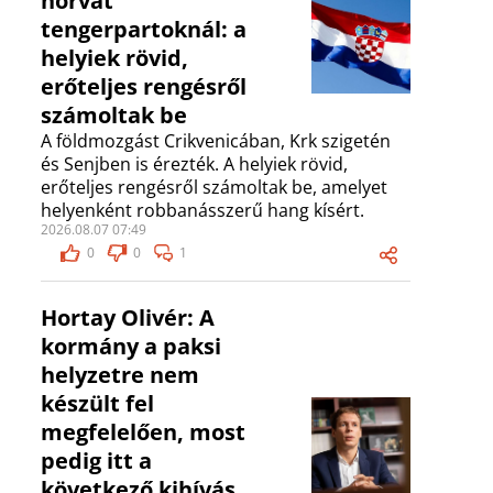
horvát
tengerpartoknál: a
helyiek rövid,
erőteljes rengésről
számoltak be
A földmozgást Crikvenicában, Krk szigetén
és Senjben is érezték. A helyiek rövid,
erőteljes rengésről számoltak be, amelyet
helyenként robbanásszerű hang kísért.
2026.08.07 07:49
0
0
1
Hortay Olivér: A
kormány a paksi
helyzetre nem
készült fel
megfelelően, most
pedig itt a
következő kihívás,