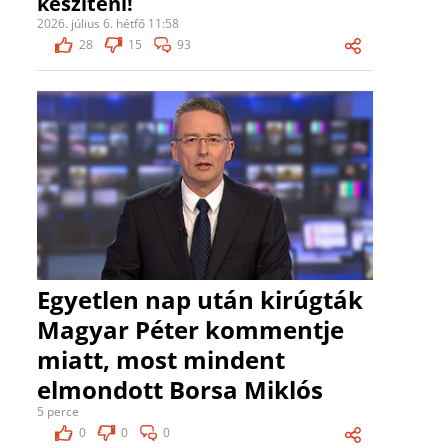
készíteni!
2026. július 6. hétfő 11:58
28
15
93
Egyetlen nap után kirúgták
Magyar Péter kommentje
miatt, most mindent
elmondott Borsa Miklós
5 perce
0
0
0