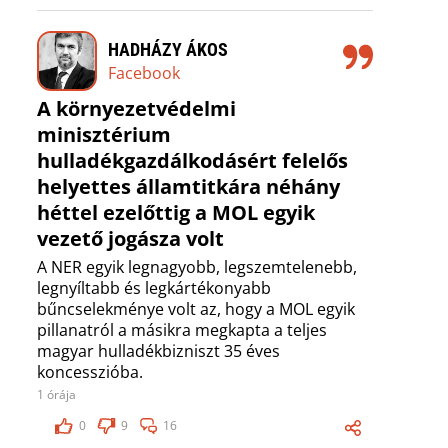
HADHÁZY ÁKOS
Facebook
A környezetvédelmi
minisztérium
hulladékgazdálkodásért felelős
helyettes államtitkára néhány
héttel ezelőttig a MOL egyik
vezető jogásza volt
A NER egyik legnagyobb, legszemtelenebb,
legnyíltabb és legkártékonyabb
bűncselekménye volt az, hogy a MOL egyik
pillanatról a másikra megkapta a teljes
magyar hulladékbizniszt 35 éves
koncesszióba.
1 órája
0
9
16