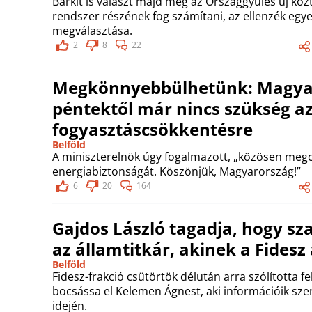
Bárkit is választ majd meg az Országgyűlés új közt
rendszer részének fog számítani, az ellenzék egyet
megválasztása.
2
8
22
Megkönnyebbülhetünk: Magyar 
péntektől már nincs szükség a
fogyasztáscsökkentésre
Belföld
A miniszterelnök úgy fogalmazott, „közösen meg
energiabiztonságát. Köszönjük, Magyarország!”
6
20
164
Gajdos László tagadja, hogy s
az államtitkár, akinek a Fidesz
Belföld
Fidesz-frakció csütörtök délután arra szólította 
bocsássa el Kelemen Ágnest, aki információik szer
idején.