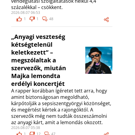
vendéglátási szolgáltatások nélkül 4,4
százalékkal – csökkent.
2026.08.07 06:53
1
1
48
„Anyagi veszteség
kétségtelenül
keletkezett” –
megszólaltak a
szervezők, miután
Majka lemondta
erdélyi koncertjét
A rapper korábban ígéretet tett arra, hogy
amint biztonságosan megoldható,
kárpótolják a sepsiszentgyörgyi közönséget,
és megértést kértek a rajongóktól. A
szervezők még nem tudták összeszámolni
az anyagi kárt, amit a lemondás okozott.
2026.08.07 05:38
1
12
47