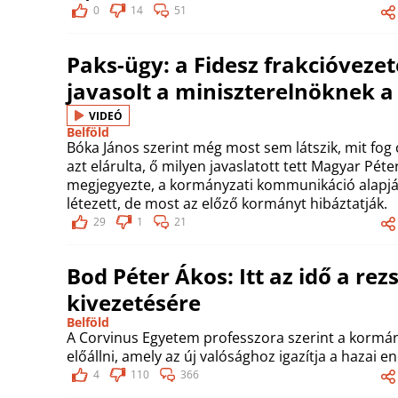
0
14
51
Paks-ügy: a Fidesz frakcióvezet
javasolt a miniszterelnöknek 
VIDEÓ
Belföld
Bóka János szerint még most sem látszik, mit fog
azt elárulta, ő milyen javaslatott tett Magyar Péte
megjegyezte, a kormányzati kommunikáció alapjá
létezett, de most az előző kormányt hibáztatják.
29
1
21
Bod Péter Ákos: Itt az idő a re
kivezetésére
Belföld
A Corvinus Egyetem professzora szerint a kormány
előállni, amely az új valósághoz igazítja a hazai e
4
110
366