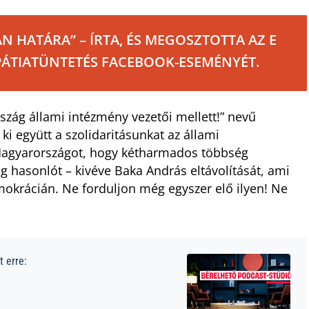
 HATÁRA” – ÍRTA, ÉS MEGOSZTOTTA AZ E
PÁTIATÜNTETÉS FACEBOOK-ESEMÉNYÉT.
szág állami intézmény vezetői mellett!” nevű
ki együtt a szolidaritásunkat az állami
Magyarországot, hogy kétharmados többség
 hasonlót – kivéve Baka András eltávolítását, ami
mokrácián. Ne forduljon még egyszer elő ilyen! Ne
 erre: