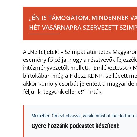
„ÉN IS TÁMOGATOM. MINDENNEK VAN
HÉT VASÁRNAPRA SZERVEZETT SZIM
A „Ne féljetek! – Szimpátiatüntetés Magyaror
esemény fő célja, hogy a résztvevők fejezzék 
intézményvezetők mellett. „Emlékeztessük 
birtokában még a Fidesz-KDNP, se lépett meg
akkor komoly csorbát jelentett a magyar de
féljünk, tegyünk ellene!” – írták.
Miközben Ön ezt olvassa, valaki máshol már kattintott
Gyere hozzánk podcastet készíteni!