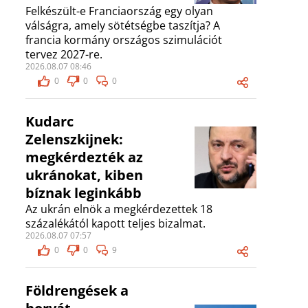
Felkészült-e Franciaország egy olyan
válságra, amely sötétségbe taszítja? A
francia kormány országos szimulációt
tervez 2027-re.
2026.08.07 08:46
0
0
0
Kudarc
Zelenszkijnek:
megkérdezték az
ukránokat, kiben
bíznak leginkább
Az ukrán elnök a megkérdezettek 18
százalékától kapott teljes bizalmat.
2026.08.07 07:57
0
0
9
Földrengések a