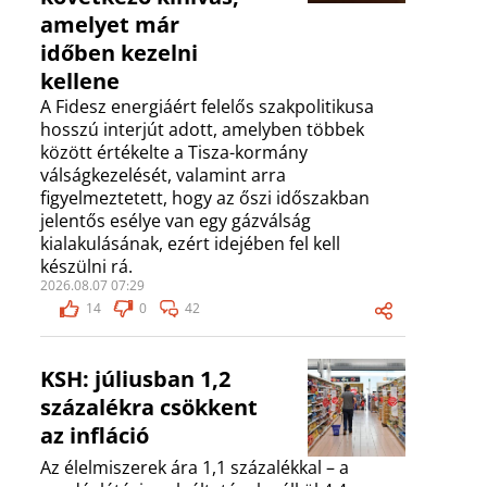
amelyet már
időben kezelni
kellene
A Fidesz energiáért felelős szakpolitikusa
hosszú interjút adott, amelyben többek
között értékelte a Tisza-kormány
válságkezelését, valamint arra
figyelmeztetett, hogy az őszi időszakban
jelentős esélye van egy gázválság
kialakulásának, ezért idejében fel kell
készülni rá.
2026.08.07 07:29
14
0
42
KSH: júliusban 1,2
százalékra csökkent
az infláció
Az élelmiszerek ára 1,1 százalékkal – a