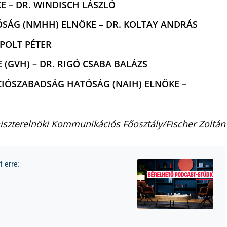
E – DR. WINDISCH LÁSZLÓ
TÓSÁG (NMHH) ELNÖKE – DR. KOLTAY ANDRÁS
POLT PÉTER
(GVH) – DR. RIGÓ CSABA BALÁZS
CIÓSZABADSÁG HATÓSÁG (NAIH) ELNÖKE –
iszterelnöki Kommunikációs Főosztály/Fischer Zoltán
 erre: