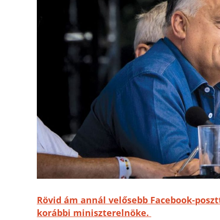
Rövid ám annál velősebb Facebook-posztt
korábbi miniszterelnöke.