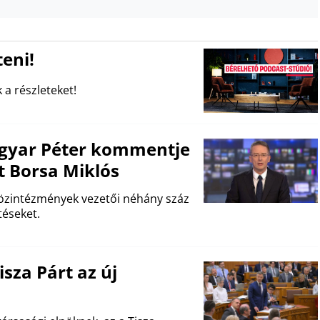
eni!
 a részleteket!
agyar Péter kommentje
 Borsa Miklós
közintézmények vezetői néhány száz
éseket.
sza Párt az új