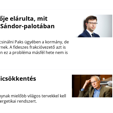
ője elárulta, mit
a Sándor-palotában
 csinálni Paks ügyében a kormány, de
rnek. A fideszes frakcióvezető azt is
n ez a probléma másfél hete nem is
zsicsökkentés
nak mielőbb világos tervekkel kell
nergetikai rendszert.