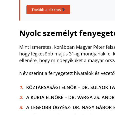
Tovább a cikkhez
Nyolc személyt fenyege
Mint ismeretes, korábban Magyar Péter felsz
hogy legkésőbb május 31-ig mondjanak le, kü
ellenére, hogy mindegyiküket a magyar orsz
Név szerint a fenyegetett hivatalok és vezető
KÖZTÁRSASÁGI ELNÖK – DR. SULYOK T
A KÚRIA ELNÖKE – DR. VARGA ZS. AND
A LEGFŐBB ÜGYÉSZ- DR. NAGY GÁBOR 