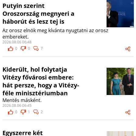
Putyin szerint
Oroszország megnyeri a
háborút és lesz tej is
Az orosz elnök meg kívánta nyugtatni az orosz
embereket.
2026.08.06 06:48
0
0
7
Kiderült, hol folytatja
Vitézy fővárosi embere:
hát persze, hogy a Vitézy-
féle minisztériumban
Mentés másként.
2026.08.06 06:45
0
1
2
Egyszerre két