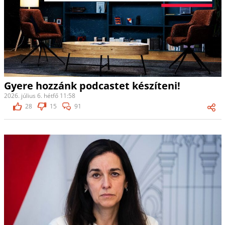
Gyere hozzánk podcastet készíteni!
2026. július 6. hétfő 11:58
28
15
91