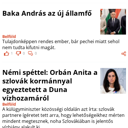
Baka András az új államfő
Belföld
Tulajdonképpen rendes ember, bár pechei miatt sehol
nem tudta kifutni magát.
1
0
0
Némi spéttel: Orbán Anita a
szlovák kormánnyal
egyeztetett a Duna
vízhozamáról
Belföld
A külügyminiszter közösségi oldalán azt írta: szlovák
partnere ígéretet tett arra, hogy lehetőségeikhez mérten
mindent megtesznek, noha Szlovákiában is jelentős
vízhiány alakult ki.