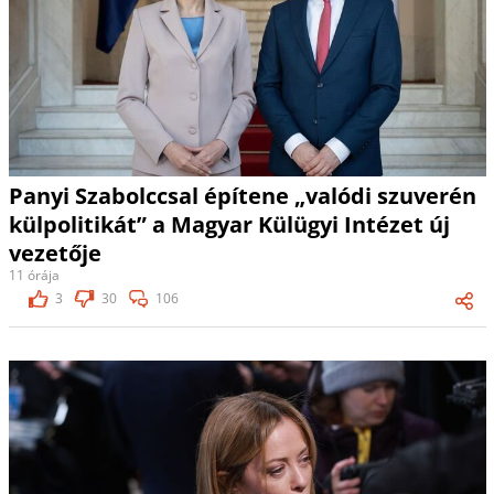
Panyi Szabolccsal építene „valódi szuverén
külpolitikát” a Magyar Külügyi Intézet új
vezetője
11 órája
3
30
106