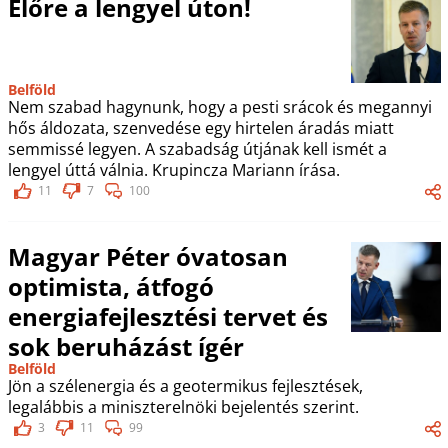
Előre a lengyel úton!
Belföld
Nem szabad hagynunk, hogy a pesti srácok és megannyi
hős áldozata, szenvedése egy hirtelen áradás miatt
semmissé legyen. A szabadság útjának kell ismét a
lengyel úttá válnia. Krupincza Mariann írása.
11
7
100
Magyar Péter óvatosan
optimista, átfogó
energiafejlesztési tervet és
sok beruházást ígér
Belföld
Jön a szélenergia és a geotermikus fejlesztések,
legalábbis a miniszterelnöki bejelentés szerint.
3
11
99