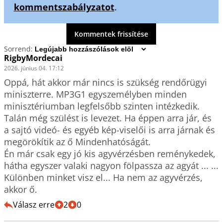
kommentszabályzatot
.
Kommentek frissítése
Sorrend:
RigbyMordecai
2026. június 04. 17:12
Oppá, hát akkor már nincs is szükség rendőrügyi 
miniszterre. MP3G1 egyszemélyben minden 
minisztériumban legfelsőbb szinten intézkedik. 
Talán még szülést is levezet. Ha éppen arra jár, és 
a sajtó videó- és egyéb kép-viselői is arra járnak és 
megörökítik az ő Mindenhatóságát.

Én már csak egy jó kis agyvérzésben reménykedek, 
hátha egyszer valaki nagyon fölpassza az agyát ... ... 
Különben minket visz el... Ha nem az agyvérzés, 
akkor ő.
Válasz erre
2
0