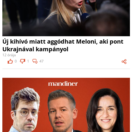
Új kihívó miatt aggódhat Meloni, aki pont
Ukrajnával kampányol
12 órája
0
1
47