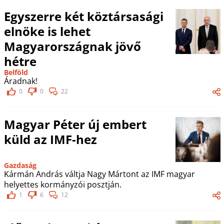
Egyszerre két köztársasági
elnöke is lehet
Magyarországnak jövő
hétre
Belföld
Áradnak!
0
0
22
Magyar Péter új embert
küld az IMF-hez
Gazdaság
Kármán András váltja Nagy Mártont az IMF magyar
helyettes kormányzói posztján.
1
6
12