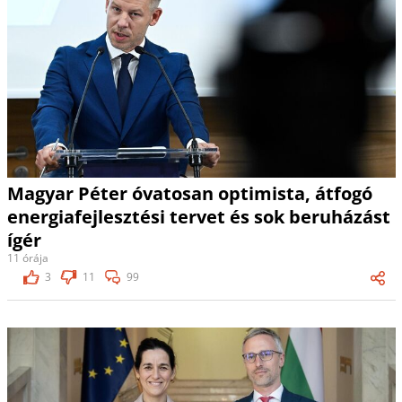
Magyar Péter óvatosan optimista, átfogó
energiafejlesztési tervet és sok beruházást
ígér
11 órája
3
11
99