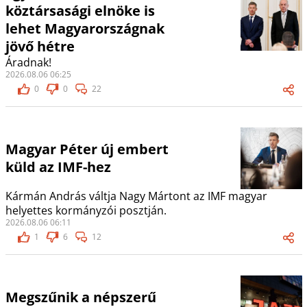
köztársasági elnöke is
lehet Magyarországnak
jövő hétre
Áradnak!
2026.08.06 06:25
0
0
22
Magyar Péter új embert
küld az IMF-hez
Kármán András váltja Nagy Mártont az IMF magyar
helyettes kormányzói posztján.
2026.08.06 06:11
1
6
12
Megszűnik a népszerű