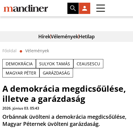
Hírek
Vélemények
Hetilap
Főoldal
Vélemények
⬤
DEMOKRÁCIA
SULYOK TAMÁS
CEAUSESCU
MAGYAR PÉTER
GARÁZDASÁG
A demokrácia megdicsőülése,
illetve a garázdaság
2026. június 03. 05:43
Orbánnak üvölteni a demokrácia megdicsőülése,
Magyar Péternek üvölteni garázdaság.