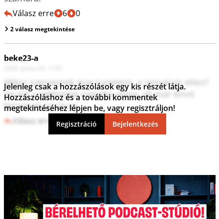
Válasz erre
6
0
2 válasz megtekintése
beke23-a
2026. június 03. 17:01
Mikor szerveznek mar tuntetest, e remalom ellen? 
Jelenleg csak a hozzászólások egy kis részét látja.
Ha ezt a jobboldal csinalta volna, ok mar kinnt 
Hozzászóláshoz és a további kommentek
lennenek az utcan.
megtekintéséhez lépjen be, vagy regisztráljon!
Válasz erre
5
0
Regisztráció
Bejelentkezés