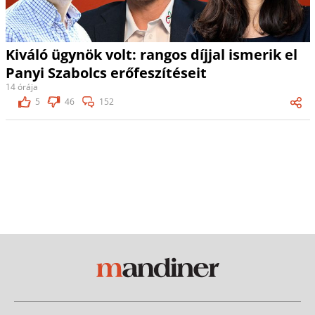
Kiváló ügynök volt: rangos díjjal ismerik el
Panyi Szabolcs erőfeszítéseit
14 órája
5
46
152