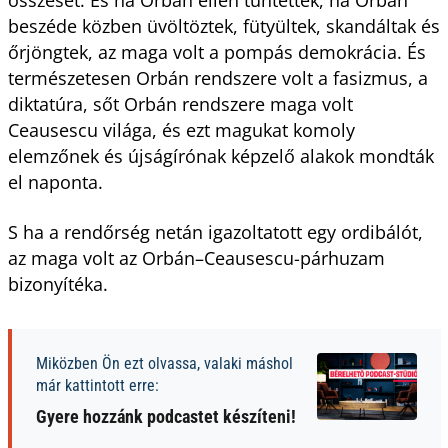
beszéde közben üvöltöztek, fütyültek, skandáltak és
őrjöngtek, az maga volt a pompás demokrácia. És
természetesen Orbán rendszere volt a fasizmus, a
diktatúra, sőt Orbán rendszere maga volt
Ceausescu világa, és ezt magukat komoly
elemzőnek és újságírónak képzelő alakok mondták
el naponta.
S ha a rendőrség netán igazoltatott egy ordibálót,
az maga volt az Orbán–Ceausescu-párhuzam
bizonyítéka.
Miközben Ön ezt olvassa, valaki máshol
már kattintott erre:
Gyere hozzánk podcastet készíteni!