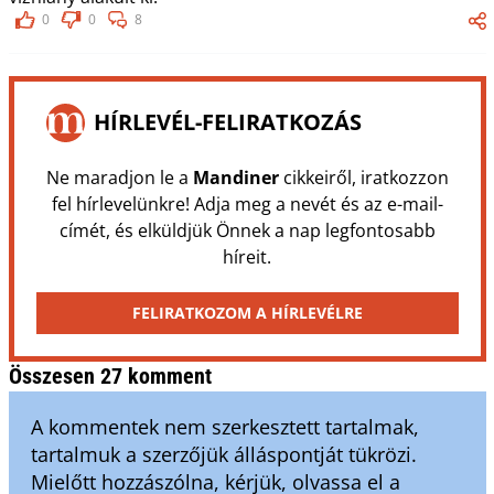
0
0
8
HÍRLEVÉL-FELIRATKOZÁS
Ne maradjon le a
Mandiner
cikkeiről, iratkozzon
fel hírlevelünkre! Adja meg a nevét és az e-mail-
címét, és elküldjük Önnek a nap legfontosabb
híreit.
FELIRATKOZOM A HÍRLEVÉLRE
Összesen 27 komment
A kommentek nem szerkesztett tartalmak,
tartalmuk a szerzőjük álláspontját tükrözi.
Mielőtt hozzászólna, kérjük, olvassa el a