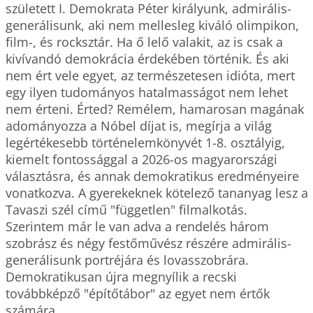
született I. Demokrata Péter királyunk, admirális-
generálisunk, aki nem mellesleg kiváló olimpikon, 
film-, és rocksztár. Ha ő lelő valakit, az is csak a 
kivívandó demokrácia érdekében történik. És aki 
nem ért vele egyet, az természetesen idióta, mert 
egy ilyen tudományos hatalmasságot nem lehet 
nem érteni. Érted? Remélem, hamarosan magának 
adományozza a Nóbel díjat is, megírja a világ 
legértékesebb történelemkönyvét 1-8. osztályig, 
kiemelt fontossággal a 2026-os magyarországi 
választásra, és annak demokratikus eredményeire 
vonatkozva. A gyerekeknek kötelező tananyag lesz a 
Tavaszi szél című "független" filmalkotás. 
Szerintem már le van adva a rendelés három 
szobrász és négy festőművész részére admirális-
generálisunk portréjára és lovasszobrára. 
Demokratikusan újra megnyílik a recski 
továbbképző "építőtábor" az egyet nem értők 
számára. 