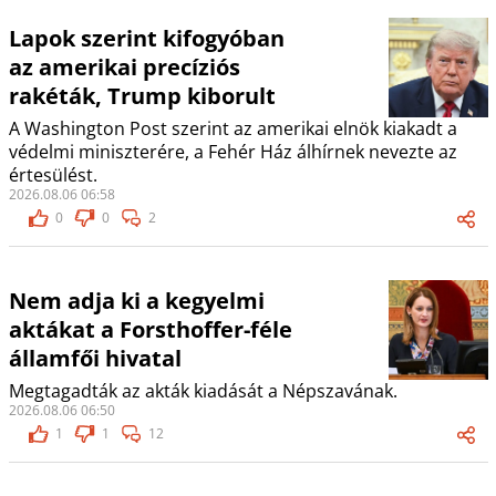
Lapok szerint kifogyóban
az amerikai precíziós
rakéták, Trump kiborult
A Washington Post szerint az amerikai elnök kiakadt a
védelmi miniszterére, a Fehér Ház álhírnek nevezte az
értesülést.
2026.08.06 06:58
0
0
2
Nem adja ki a kegyelmi
aktákat a Forsthoffer-féle
államfői hivatal
Megtagadták az akták kiadását a Népszavának.
2026.08.06 06:50
1
1
12