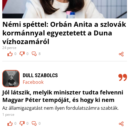
Némi spéttel: Orbán Anita a szlovák
kormánnyal egyeztetett a Duna
vízhozamáról
24 perce
0
0
8
DULL SZABOLCS
Facebook
Jól látszik, melyik miniszter tudta felvenni
Magyar Péter tempóját, és hogy ki nem
Az államigazgatást nem ilyen fordulatszámra szabták.
1 perce
0
0
0