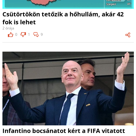
Csütörtökön tetőzik a hőhullám, akár 42
fok is lehet
2 órája
0
1
9
Infantino bocsánatot kért a FIFA vitatott