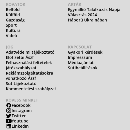
ROVATOK
AKTÁK
Belföld
Egymillió Találkozás Napja
Külföld
Választás 2024
Gazdaság
Háború Ukrajnában
Sport
Kultúra
Videó
JOG
KAPCSOLAT
Adatvédelmi tájékoztató
Gyakori kérdések
Előfizetői Ászf
Impresszum
Felhasználási feltételek
Médiaajánlat
Játékszabályzat
Sütibeállítások
Reklámszolgáltatásokra
vonatkozó Ászf
Sütitájékoztató
Kommentelési szabályzat
KÖVESS MINKET
Facebook
Instagram
Twitter
Youtube
LinkedIn