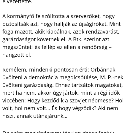
elvezettette.
A kormányfő felszólította a szervezőket, hogy
biztosítsák azt, hogy hallják az újságírókat. Mint
fogalmazott, akik kiabálnak, azok rendzavarást,
garázdaságot követnek el. A Btk. szerint azt
megszünteti és fellép ez ellen a rendőrség –
hangzott el.
Remélem, mindenki pontosan érti: Orbánnak
üvölteni a demokrácia megdicsőülése, M. P.-nek
üvölteni garázdaság. Ehhez tartsátok magatokat,
mert ha nem, akkor úgy jártok, mint a régi idők
viccében: Hogy kezdődik a szovjet népmese? Hol
volt, hol nem volt… És hogy végződik? Aki nem
hiszi, annak utánajárunk…
De azért megkérdezem: tényleg ehhez fogjuk