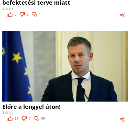
befektetési terve miatt
3 órája
0
3
1
Előre a lengyel úton!
3 órája
11
7
99