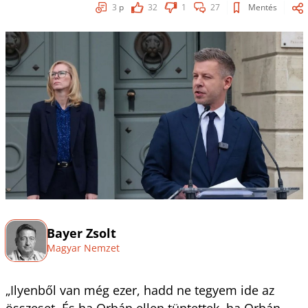
3
p
32
1
27
Mentés
Bayer Zsolt
Magyar Nemzet
„Ilyenből van még ezer, hadd ne tegyem ide az
összeset. És ha Orbán ellen tüntettek, ha Orbán