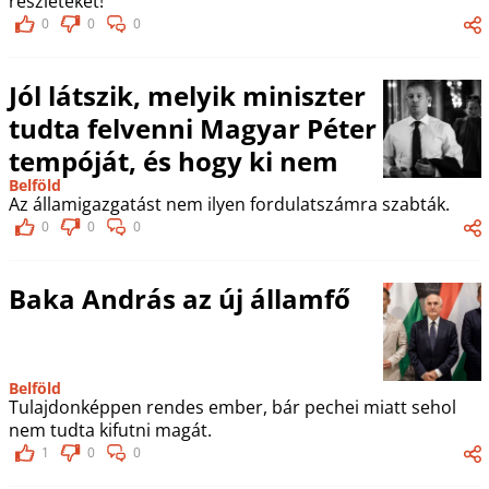
részleteket!
0
0
0
Jól látszik, melyik miniszter
tudta felvenni Magyar Péter
tempóját, és hogy ki nem
Belföld
Az államigazgatást nem ilyen fordulatszámra szabták.
0
0
0
Baka András az új államfő
Belföld
Tulajdonképpen rendes ember, bár pechei miatt sehol
nem tudta kifutni magát.
1
0
0