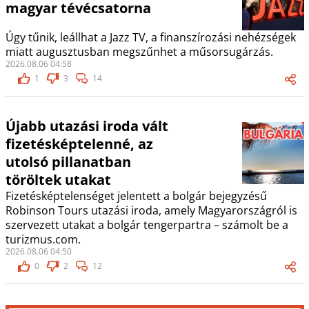
magyar tévécsatorna
Úgy tűnik, leállhat a Jazz TV, a finanszírozási nehézségek
miatt augusztusban megszűnhet a műsorsugárzás.
2026.08.06 04:58
1
3
14
Újabb utazási iroda vált
fizetésképtelenné, az
utolsó pillanatban
töröltek utakat
Fizetésképtelenséget jelentett a bolgár bejegyzésű
Robinson Tours utazási iroda, amely Magyarországról is
szervezett utakat a bolgár tengerpartra – számolt be a
turizmus.com.
2026.08.06 04:50
0
2
12