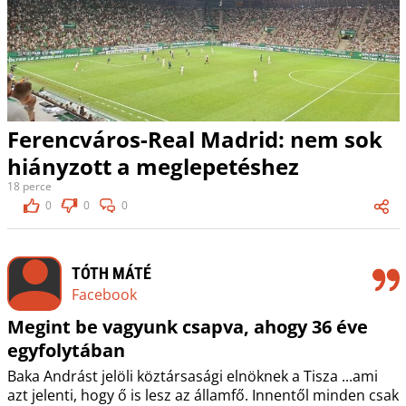
Ferencváros-Real Madrid: nem sok
hiányzott a meglepetéshez
18 perce
0
0
0
TÓTH MÁTÉ
Facebook
Megint be vagyunk csapva, ahogy 36 éve
egyfolytában
Baka Andrást jelöli köztársasági elnöknek a Tisza ...ami
azt jelenti, hogy ő is lesz az államfő. Innentől minden csak