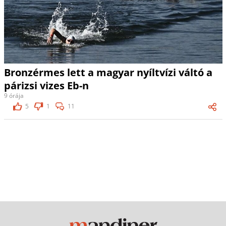
Bronzérmes lett a magyar nyíltvízi váltó a
párizsi vizes Eb-n
9 órája
5
1
11