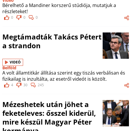
Videó
Bérelhető a Mandiner korszerű stúdiója, mutatjuk a
részleteket!
0
0
0
Megtámadták Takács Pétert
a strandon
VIDEÓ
Belföld
A volt államtitkár állítása szerint egy tiszás verbálisan és
fizikailag is inzultálta, az esetről videót is közölt.
4
30
245
Mézeshetek után jöhet a
feketeleves: ősszel kiderül,
mire készül Magyar Péter
kormánya