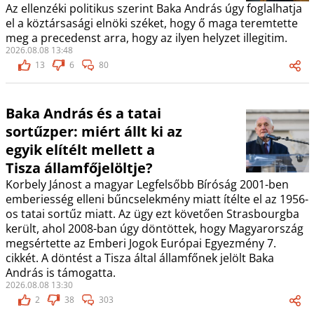
Az ellenzéki politikus szerint Baka András úgy foglalhatja
el a köztársasági elnöki széket, hogy ő maga teremtette
meg a precedenst arra, hogy az ilyen helyzet illegitim.
2026.08.08 13:48
13
6
80
Baka András és a tatai
sortűzper: miért állt ki az
egyik elítélt mellett a
Tisza államfőjelöltje?
Korbely Jánost a magyar Legfelsőbb Bíróság 2001-ben
emberiesség elleni bűncselekmény miatt ítélte el az 1956-
os tatai sortűz miatt. Az ügy ezt követően Strasbourgba
került, ahol 2008-ban úgy döntöttek, hogy Magyarország
megsértette az Emberi Jogok Európai Egyezmény 7.
cikkét. A döntést a Tisza által államfőnek jelölt Baka
András is támogatta.
2026.08.08 13:30
2
38
303