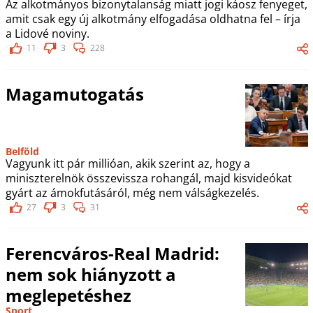
Az alkotmányos bizonytalanság miatt jogi káosz fenyeget,
amit csak egy új alkotmány elfogadása oldhatna fel – írja
a Lidové noviny.
11
3
228
Magamutogatás
Belföld
Vagyunk itt pár millióan, akik szerint az, hogy a
miniszterelnök összevissza rohangál, majd kisvideókat
gyárt az ámokfutásáról, még nem válságkezelés.
27
3
31
Ferencváros-Real Madrid:
nem sok hiányzott a
meglepetéshez
Sport