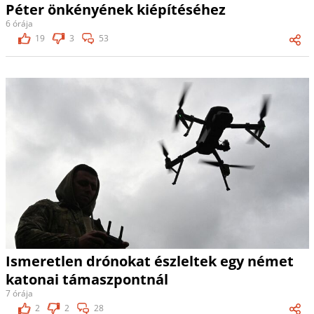
Péter önkényének kiépítéséhez
6 órája
19
3
53
Ismeretlen drónokat észleltek egy német
katonai támaszpontnál
7 órája
2
2
28