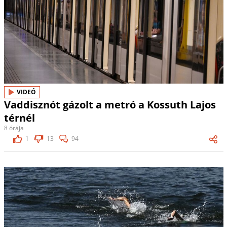
VIDEÓ
Vaddisznót gázolt a metró a Kossuth Lajos
térnél
8 órája
1
13
94