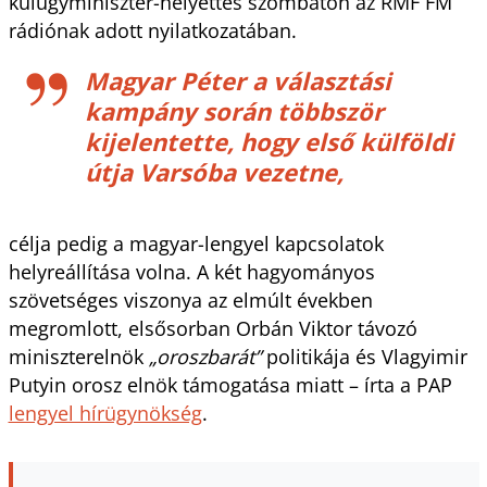
külügyminiszter-helyettes szombaton az RMF FM
rádiónak adott nyilatkozatában.
Magyar Péter a választási
kampány során többször
kijelentette, hogy első külföldi
útja Varsóba vezetne,
célja pedig a magyar-lengyel kapcsolatok
helyreállítása volna. A két hagyományos
szövetséges viszonya az elmúlt években
megromlott, elsősorban Orbán Viktor távozó
miniszterelnök
„oroszbarát”
politikája és Vlagyimir
Putyin orosz elnök támogatása miatt – írta a PAP
lengyel hírügynökség
.