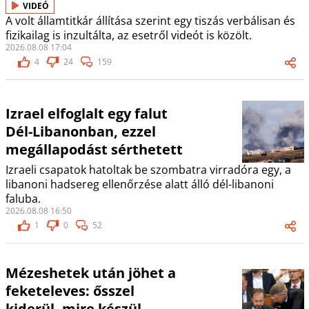
VIDEÓ
A volt államtitkár állítása szerint egy tiszás verbálisan és
fizikailag is inzultálta, az esetről videót is közölt.
2026.08.08 17:04
4
24
159
Izrael elfoglalt egy falut
Dél-Libanonban, ezzel
megállapodást sérthetett
Izraeli csapatok hatoltak be szombatra virradóra egy, a
libanoni hadsereg ellenőrzése alatt álló dél-libanoni
faluba.
2026.08.08 16:50
1
0
52
Mézeshetek után jöhet a
feketeleves: ősszel
kiderül, mire készül