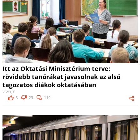
Itt az Oktatási Minisztérium terve:
rövidebb tanórákat javasolnak az alsó
tagozatos diákok oktatásában
8 órája
3
23
119