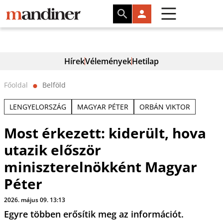
Hírek
Vélemények
Hetilap
Főoldal
Belföld
⬤
LENGYELORSZÁG
MAGYAR PÉTER
ORBÁN VIKTOR
Most érkezett: kiderült, hova
utazik először
miniszterelnökként Magyar
Péter
2026. május 09. 13:13
Egyre többen erősítik meg az információt.