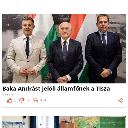
Baka Andrást jelöli államfőnek a Tisza
8 órája
6
58
434