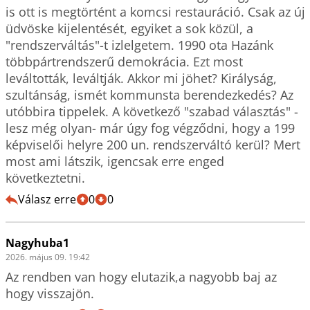
is ott is megtörtént a komcsi restauráció. Csak az új 
üdvöske kijelentését, egyiket a sok közül, a 
"rendszerváltás"-t izlelgetem. 1990 ota Hazánk 
többpártrendszerű demokrácia. Ezt most 
leváltották, leváltják. Akkor mi jöhet? Királyság, 
szultánság, ismét kommunsta berendezkedés? Az 
utóbbira tippelek. A következő "szabad választás" -
lesz még olyan- már úgy fog végződni, hogy a 199 
képviselői helyre 200 un. rendszerváltó kerül? Mert 
most ami látszik, igencsak erre enged 
következtetni.
Válasz erre
0
0
Nagyhuba1
2026. május 09. 19:42
Az rendben van hogy elutazik,a nagyobb baj az 
hogy visszajön.