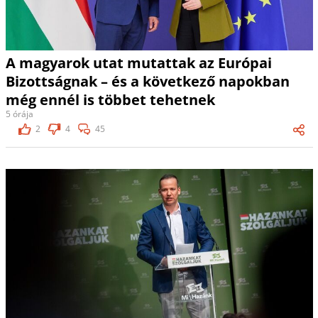
A magyarok utat mutattak az Európai
Bizottságnak – és a következő napokban
még ennél is többet tehetnek
5 órája
2
4
45