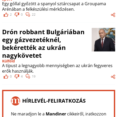
Egy góllal győzött a spanyol sztárcsapat a Groupama
Arénában a felkészülési mérkőzésen.
2
0
22
Drón robbant Bulgáriában
egy gázvezetéknél,
bekérették az ukrán
nagykövetet
Külföld
A típust a legnagyobb mennyiségben az ukrán fegyveres
erők használják.
0
4
19
HÍRLEVÉL-FELIRATKOZÁS
Ne maradjon le a
Mandiner
cikkeiről, iratkozzon