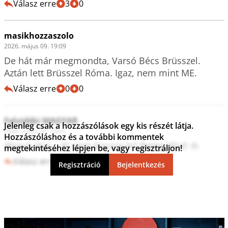
Válasz erre
3
0
masikhozzaszolo
2026. május 09. 19:09
De hát már megmondta, Varsó Bécs Brüsszel. 
Aztán lett Brüsszel Róma. Igaz, nem mint ME.
Válasz erre
0
0
Felvidéki MAGYAR
Jelenleg csak a hozzászólások egy kis részét látja.
2026. május 09. 18:41
Hozzászóláshoz és a további kommentek
Ahová akar... Ki nem bassza le? Beteg állat! 🖕 
megtekintéséhez lépjen be, vagy regisztráljon!
Válasz erre
3
0
Regisztráció
Bejelentkezés