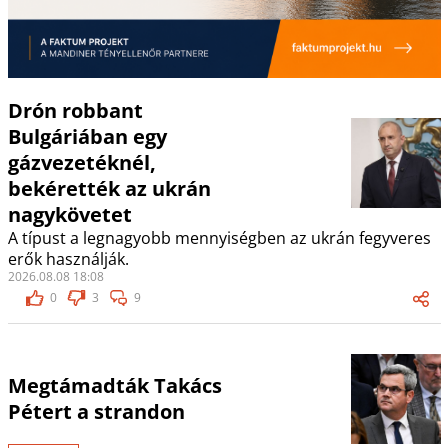
Drón robbant
Bulgáriában egy
gázvezetéknél,
bekérették az ukrán
nagykövetet
A típust a legnagyobb mennyiségben az ukrán fegyveres
erők használják.
2026.08.08 18:08
0
3
9
Megtámadták Takács
Pétert a strandon