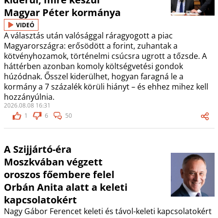
Magyar Péter kormánya
VIDEÓ
A választás után valósággal ráragyogott a piac
Magyarországra: erősödött a forint, zuhantak a
kötvényhozamok, történelmi csúcsra ugrott a tőzsde. A
háttérben azonban komoly költségvetési gondok
húzódnak. Ősszel kiderülhet, hogyan faragná le a
kormány a 7 százalék körüli hiányt – és ehhez mihez kell
hozzányúlnia.
2026.08.08 16:31
1
6
50
A Szijjártó-éra
Moszkvában végzett
oroszos főembere felel
Orbán Anita alatt a keleti
kapcsolatokért
Nagy Gábor Ferencet keleti és távol-keleti kapcsolatokért