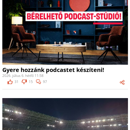
Gyere hozzánk podcastet készíteni!
2026. július 6. hétfő 11:58
31
15
97