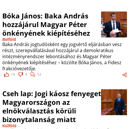
Bóka János: Baka András
hozzájárul Magyar Péter
önkényének kiépítéséhez
Belföld
Baka András jogtudósként egy jogsértő eljárásban vesz
részt, szerepvállalásával hozzájárul a demokratikus
intézményrendszer lebontásához és Magyar Péter
önkényének kiépítéséhez – közölte Bóka János, a Fidesz
frakcióvezetője.
19
3
53
Cseh lap: Jogi káosz fenyeget
Magyarországon az
elnökválasztás körüli
bizonytalanság miatt
Külföld