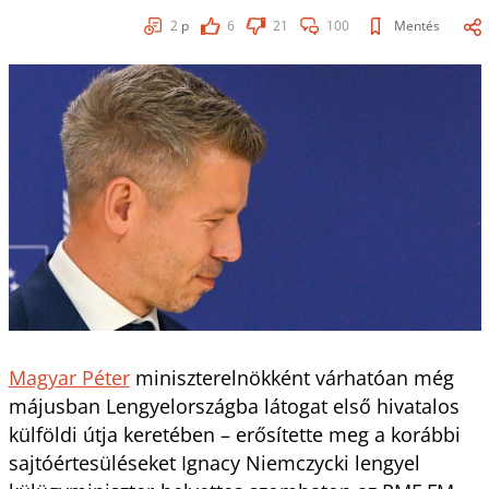
2
p
6
21
100
Mentés
Magyar Péter
miniszterelnökként várhatóan még
májusban Lengyelországba látogat első hivatalos
külföldi útja keretében – erősítette meg a korábbi
sajtóértesüléseket Ignacy Niemczycki lengyel