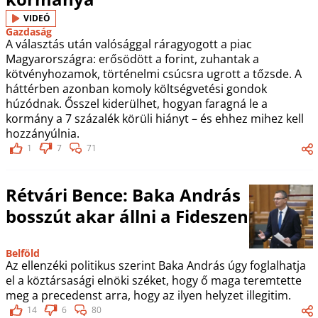
VIDEÓ
Gazdaság
A választás után valósággal ráragyogott a piac
Magyarországra: erősödött a forint, zuhantak a
kötvényhozamok, történelmi csúcsra ugrott a tőzsde. A
háttérben azonban komoly költségvetési gondok
húzódnak. Ősszel kiderülhet, hogyan faragná le a
kormány a 7 százalék körüli hiányt – és ehhez mihez kell
hozzányúlnia.
1
7
71
Rétvári Bence: Baka András
bosszút akar állni a Fideszen
Belföld
Az ellenzéki politikus szerint Baka András úgy foglalhatja
el a köztársasági elnöki széket, hogy ő maga teremtette
meg a precedenst arra, hogy az ilyen helyzet illegitim.
14
6
80