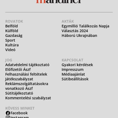
ROVATOK
AKTÁK
Belföld
Egymillió Találkozás Napja
Külföld
Választás 2024
Gazdaság
Háború Ukrajnában
Sport
Kultúra
Videó
JOG
KAPCSOLAT
Adatvédelmi tájékoztató
Gyakori kérdések
Előfizetői Ászf
Impresszum
Felhasználási feltételek
Médiaajánlat
Játékszabályzat
Sütibeállítások
Reklámszolgáltatásokra
vonatkozó Ászf
Sütitájékoztató
Kommentelési szabályzat
KÖVESS MINKET
Facebook
Instagram