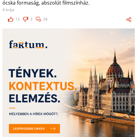
ócska formaság, abszolút filmszínház.
4 órája
13
3
24