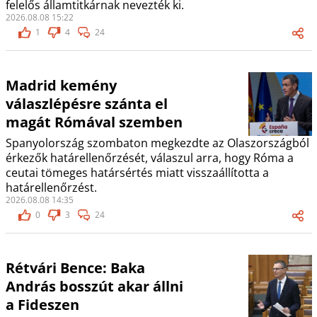
felelős államtitkárnak nevezték ki.
2026.08.08 15:22
1
4
24
Madrid kemény
válaszlépésre szánta el
magát Rómával szemben
Spanyolország szombaton megkezdte az Olaszországból
érkezők határellenőrzését, válaszul arra, hogy Róma a
ceutai tömeges határsértés miatt visszaállította a
határellenőrzést.
2026.08.08 14:35
0
3
24
Rétvári Bence: Baka
András bosszút akar állni
a Fideszen