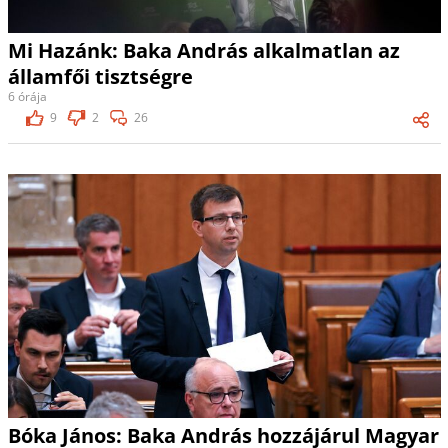
Mi Hazánk: Baka András alkalmatlan az
államfői tisztségre
6 órája
9
2
26
Bóka János: Baka András hozzájárul Magyar