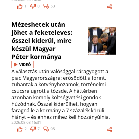
1
0
53
Mézeshetek után
jöhet a feketeleves:
ősszel kiderül, mire
készül Magyar
Péter kormánya
VIDEÓ
A választás után valósággal ráragyogott a
piac Magyarországra: erősödött a forint,
zuhantak a kötvényhozamok, történelmi
csúcsra ugrott a tőzsde. A háttérben
azonban komoly költségvetési gondok
húzódnak. Ősszel kiderülhet, hogyan
faragná le a kormány a 7 százalék körüli
hiányt – és ehhez mihez kell hozzányúlnia.
2026.08.08 16:31
2
7
95