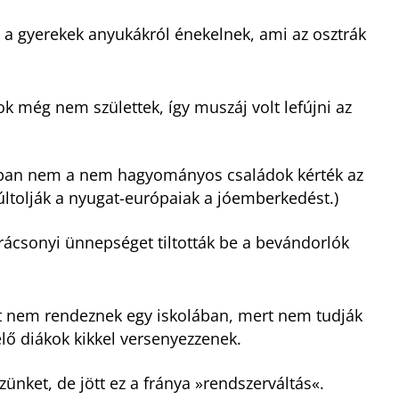
a gyerekek anyukákról énekelnek, ami az osztrák
 még nem születtek, így muszáj volt lefújni az
ában nem a nem hagyományos családok kérték az
últolják a nyugat-európaiak a jóemberkedést.)
ácsonyi ünnepséget tiltották be a bevándorlók
et nem rendeznek egy iskolában, mert nem tudják
élő diákok kikkel versenyezzenek.
ünket, de jött ez a fránya »rendszerváltás«.