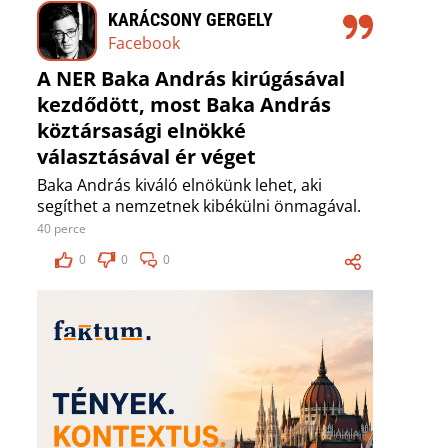
KARÁCSONY GERGELY
Facebook
A NER Baka András kirúgásával
kezdődött, most Baka András
köztársasági elnökké
választásával ér véget
Baka András kiváló elnökünk lehet, aki
segíthet a nemzetnek kibékülni önmagával.
40 perce
0
0
0