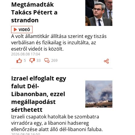
Megtámadták
Takács Pétert a
strandon
VIDEÓ
A volt államtitkár állítása szerint egy tiszás
verbálisan és fizikailag is inzultálta, az
esetről videót is közölt.
2026.08.08 17:04
5
33
269
Izrael elfoglalt egy
falut Dél-
Libanonban, ezzel
megállapodást
sérthetett
Izraeli csapatok hatoltak be szombatra
virradóra egy, a libanoni hadsereg
ellenőrzése alatt álló dél-libanoni faluba.
2026.08.08 16:50