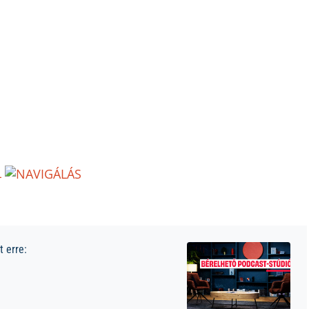
L
 erre: