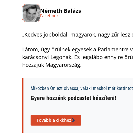
Németh Balázs
Facebook
„Kedves jobboldali magyarok, nagy zűr lesz 
Látom, úgy örülnek egyesek a Parlamentre vi
karácsonyi Legonak. És legalább ennyire örül
hozzájuk Magyarország.
Miközben Ön ezt olvassa, valaki máshol már kattintott
Gyere hozzánk podcastet készíteni!
Tovább a cikkhez