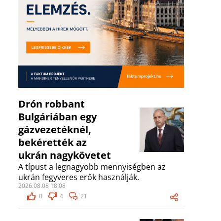
Drón robbant
Bulgáriában egy
gázvezetéknél,
bekérették az
ukrán nagykövetet
A típust a legnagyobb mennyiségben az
ukrán fegyveres erők használják.
2026.08.08 18:08
0
4
21