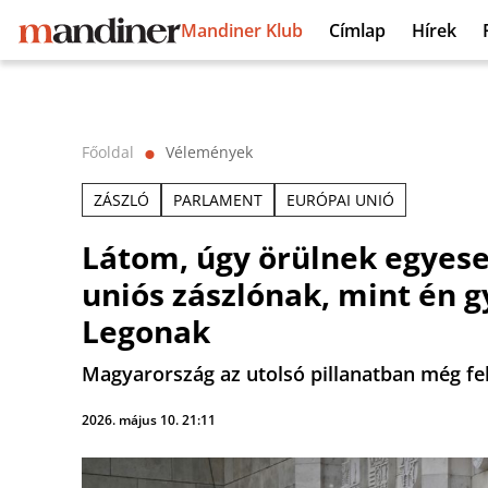
Mandiner Klub
Címlap
Hírek
Főoldal
Vélemények
⬤
ZÁSZLÓ
PARLAMENT
EURÓPAI UNIÓ
Látom, úgy örülnek egyese
uniós zászlónak, mint én 
Legonak
Magyarország az utolsó pillanatban még fel
2026. május 10. 21:11