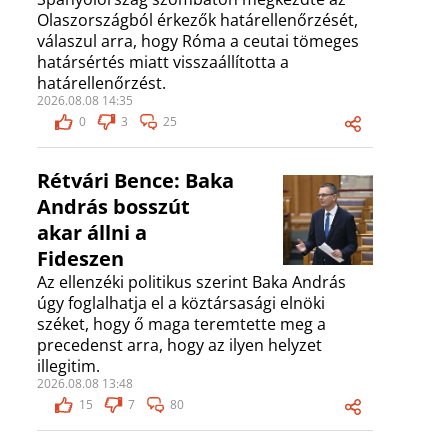
Olaszországból érkezők határellenőrzését,
válaszul arra, hogy Róma a ceutai tömeges
határsértés miatt visszaállította a
határellenőrzést.
2026.08.08 14:35
0
3
25
Rétvári Bence: Baka
András bosszút
akar állni a
Fideszen
Az ellenzéki politikus szerint Baka András
úgy foglalhatja el a köztársasági elnöki
széket, hogy ő maga teremtette meg a
precedenst arra, hogy az ilyen helyzet
illegitim.
2026.08.08 13:48
15
7
80