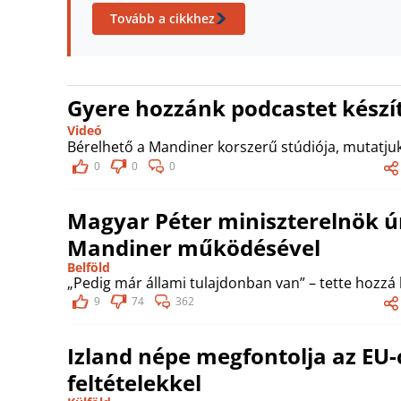
Tovább a cikkhez
Gyere hozzánk podcastet készít
Videó
Bérelhető a Mandiner korszerű stúdiója, mutatjuk
0
0
0
Magyar Péter miniszterelnök úr
Mandiner működésével
Belföld
„Pedig már állami tulajdonban van” – tette hozzá
9
74
362
Izland népe megfontolja az EU-
feltételekkel