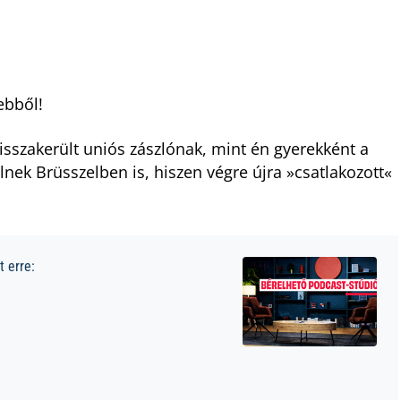
ebből!
sszakerült uniós zászlónak, mint én gyerekként a
nek Brüsszelben is, hiszen végre újra »csatlakozott«
 erre: