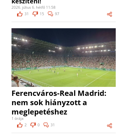
készíteni!
2026. július 6. hétfő 11:58
31
15
97
Ferencváros-Real Madrid:
nem sok hiányzott a
meglepetéshez
1 órája
2
0
31