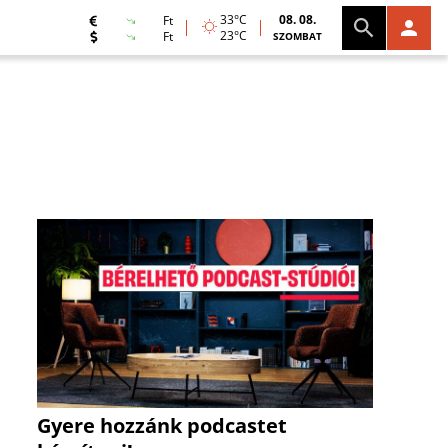
33°C
08. 08.
Ft
23°C
Ft
SZOMBAT
Gyere hozzánk podcastet