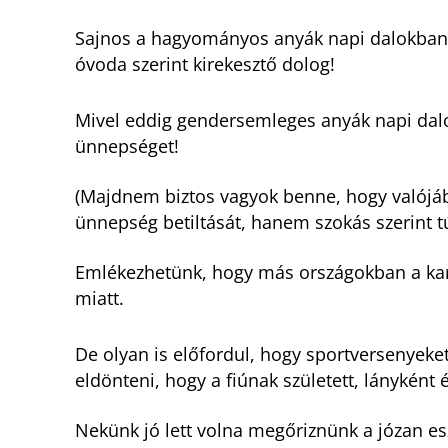
Sajnos a hagyományos anyák napi dalokban 
óvoda szerint kirekesztő dolog!
Mivel eddig gendersemleges anyák napi dalok
ünnepséget!
(Majdnem biztos vagyok benne, hogy valój
ünnepség betiltását, hanem szokás szerint t
Emlékezhetünk, hogy más országokban a kar
miatt.
De olyan is előfordul, hogy sportversenyek
eldönteni, hogy a fiúnak született, lányként 
Nekünk jó lett volna megőriznünk a józan esz