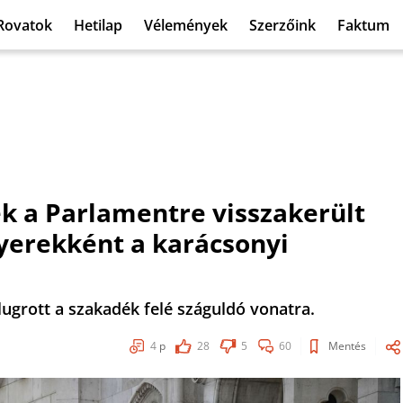
Rovatok
Hetilap
Vélemények
Szerzőink
Faktum
k a Parlamentre visszakerült
gyerekként a karácsonyi
ugrott a szakadék felé száguldó vonatra.
4
p
28
5
60
Mentés