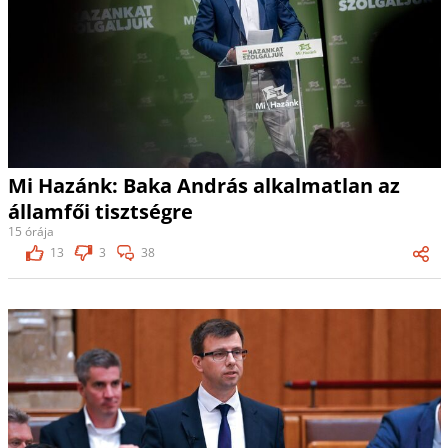
Mi Hazánk: Baka András alkalmatlan az
államfői tisztségre
15 órája
13
3
38