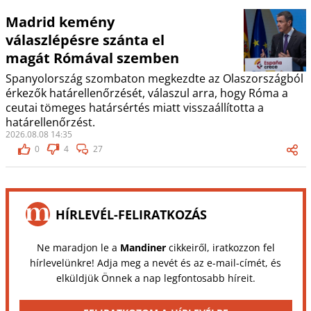
Madrid kemény
válaszlépésre szánta el
magát Rómával szemben
Spanyolország szombaton megkezdte az Olaszországból
érkezők határellenőrzését, válaszul arra, hogy Róma a
ceutai tömeges határsértés miatt visszaállította a
határellenőrzést.
2026.08.08 14:35
0
4
27
HÍRLEVÉL-FELIRATKOZÁS
Ne maradjon le a
Mandiner
cikkeiről, iratkozzon fel
hírlevelünkre! Adja meg a nevét és az e-mail-címét, és
elküldjük Önnek a nap legfontosabb híreit.