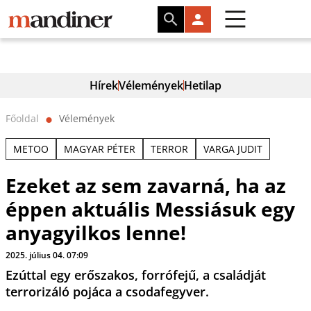
Hírek
Vélemények
Hetilap
Főoldal
Vélemények
⬤
METOO
MAGYAR PÉTER
TERROR
VARGA JUDIT
Ezeket az sem zavarná, ha az
éppen aktuális Messiásuk egy
anyagyilkos lenne!
2025. július 04. 07:09
Ezúttal egy erőszakos, forrófejű, a családját
terrorizáló pojáca a csodafegyver.