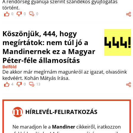
A rendőrség gyanúja szerint szándékos gyújtogatás
történt.
0
0
0
Köszönjük, 444, hogy
megírtátok: nem túl jó a
Mandinernek ez a Magyar
Péter-féle államosítás
Belföld
De akkor már megírnám magunkról az igazat, olvasóink
kedvéért. Kohán Mátyás írása.
4
0
13
HÍRLEVÉL-FELIRATKOZÁS
Ne maradjon le a
Mandiner
cikkeiről, iratkozzon