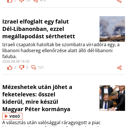
5
53
412
Izrael elfoglalt egy falut
Dél-Libanonban, ezzel
megállapodást sérthetett
Izraeli csapatok hatoltak be szombatra virradóra egy, a
libanoni hadsereg ellenőrzése alatt álló dél-libanoni
faluba.
2026.08.08 16:50
2
3
121
Mézeshetek után jöhet a
feketeleves: ősszel
kiderül, mire készül
Magyar Péter kormánya
VIDEÓ
A választás után valósággal ráragyogott a piac