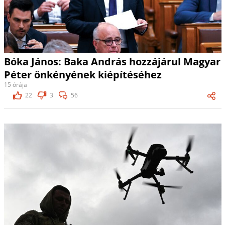
Bóka János: Baka András hozzájárul Magyar
Péter önkényének kiépítéséhez
15 órája
22
3
56