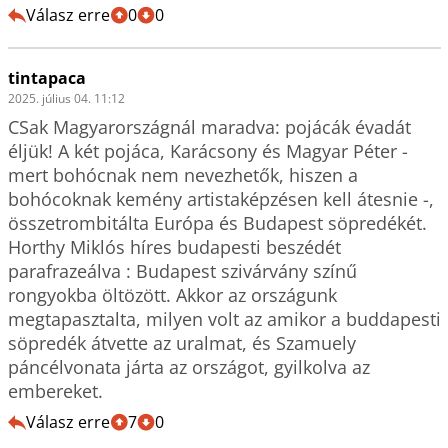
Válasz erre
0
0
tintapaca
2025. július 04. 11:12
CSak Magyarországnál maradva: pojácák évadát 
éljük! A két pojáca, Karácsony és Magyar Péter - 
mert bohócnak nem nevezhetők, hiszen a 
bohócoknak kemény artistaképzésen kell átesnie -, 
összetrombitálta Európa és Budapest söpredékét. 
Horthy Miklós híres budapesti beszédét 
parafrazeálva : Budapest szivárvány színű 
rongyokba öltözött. Akkor az országunk 
megtapasztalta, milyen volt az amikor a buddapesti 
söpredék átvette az uralmat, és Szamuely 
páncélvonata járta az országot, gyilkolva az 
embereket.
Válasz erre
7
0