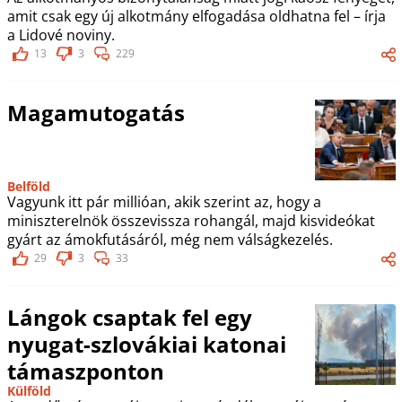
amit csak egy új alkotmány elfogadása oldhatna fel – írja
a Lidové noviny.
13
3
229
Magamutogatás
Belföld
Vagyunk itt pár millióan, akik szerint az, hogy a
miniszterelnök összevissza rohangál, majd kisvideókat
gyárt az ámokfutásáról, még nem válságkezelés.
29
3
33
Lángok csaptak fel egy
nyugat-szlovákiai katonai
támaszponton
Külföld