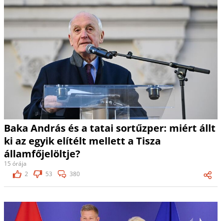
Baka András és a tatai sortűzper: miért állt
ki az egyik elítélt mellett a Tisza
államfőjelöltje?
15 órája
2
53
380