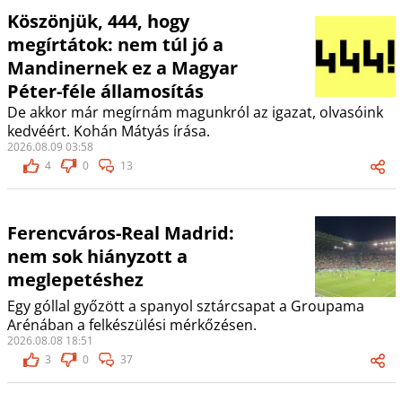
Köszönjük, 444, hogy
megírtátok: nem túl jó a
Mandinernek ez a Magyar
Péter-féle államosítás
De akkor már megírnám magunkról az igazat, olvasóink
kedvéért. Kohán Mátyás írása.
2026.08.09 03:58
4
0
13
Ferencváros-Real Madrid:
nem sok hiányzott a
meglepetéshez
Egy góllal győzött a spanyol sztárcsapat a Groupama
Arénában a felkészülési mérkőzésen.
2026.08.08 18:51
3
0
37