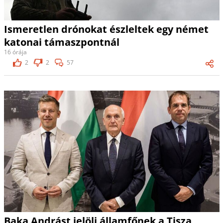
Ismeretlen drónokat észleltek egy német
katonai támaszpontnál
16 órája
2
2
57
Baka Andrást jelöli államfőnek a Tisza