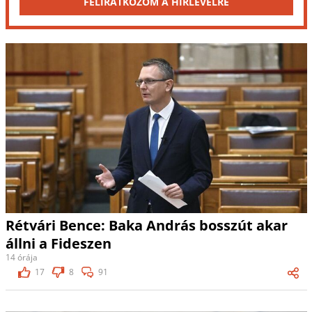
FELIRATKOZOM A HÍRLEVÉLRE
Rétvári Bence: Baka András bosszút akar
állni a Fideszen
14 órája
17
8
91