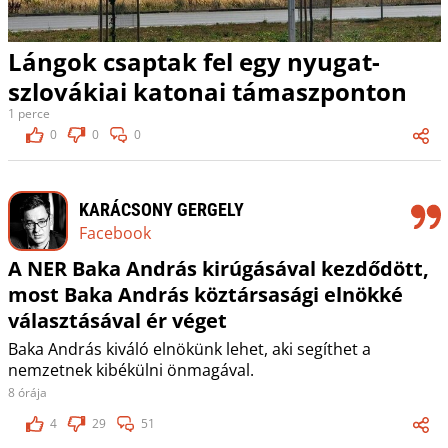
Lángok csaptak fel egy nyugat-
szlovákiai katonai támaszponton
1 perce
0
0
0
KARÁCSONY GERGELY
Facebook
A NER Baka András kirúgásával kezdődött,
most Baka András köztársasági elnökké
választásával ér véget
Baka András kiváló elnökünk lehet, aki segíthet a
nemzetnek kibékülni önmagával.
8 órája
4
29
51