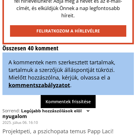
fel hírlevelünkre! Adja meg a nevét és az e-mail-
címét, és elküldjük Önnek a nap legfontosabb
híreit.
FELIRATKOZOM A HÍRLEVÉLRE
Összesen 40 komment
A kommentek nem szerkesztett tartalmak,
tartalmuk a szerzőjük álláspontját tükrözi.
Mielőtt hozzászólna, kérjük, olvassa el a
kommentszabályzatot
.
Kommentek frissítése
Sorrend:
nyugalom
2025. július 06. 16:10
Projektpeti, a pszichopata temus Papp Laci! 