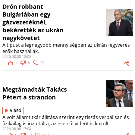
Drón robbant
Bulgáriában egy
gázvezetéknél,
bekérették az ukrán
nagykövetet
A típust a legnagyobb mennyiségben az ukrán fegyveres
erők használják.
2026.08.08 18:08
1
8
32
Megtámadták Takács
Pétert a strandon
VIDEÓ
A volt államtitkár állítása szerint egy tiszás verbálisan és
fizikailag is inzultálta, az esetről videót is közölt.
2026.08.08 17:04