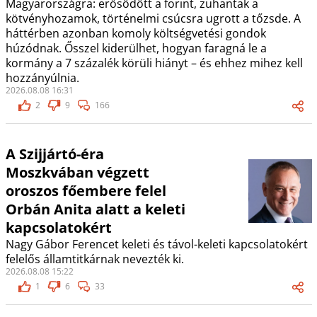
Magyarországra: erősödött a forint, zuhantak a
kötvényhozamok, történelmi csúcsra ugrott a tőzsde. A
háttérben azonban komoly költségvetési gondok
húzódnak. Ősszel kiderülhet, hogyan faragná le a
kormány a 7 százalék körüli hiányt – és ehhez mihez kell
hozzányúlnia.
2026.08.08 16:31
2
9
166
A Szijjártó-éra
Moszkvában végzett
oroszos főembere felel
Orbán Anita alatt a keleti
kapcsolatokért
Nagy Gábor Ferencet keleti és távol-keleti kapcsolatokért
felelős államtitkárnak nevezték ki.
2026.08.08 15:22
1
6
33