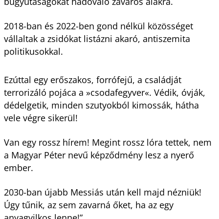
bugyutaságokat hadováló zavaros alakra.
2018-ban és 2022-ben gond nélkül közösséget
vállaltak a zsidókat listázni akaró, antiszemita
politikusokkal.
Ezúttal egy erőszakos, forrófejű, a családját
terrorizáló pojáca a »csodafegyver«. Védik, óvják,
dédelgetik, minden szutyokból kimossák, hátha
vele végre sikerül!
Van egy rossz hírem! Megint rossz lóra tettek, nem
a Magyar Péter nevű képződmény lesz a nyerő
ember.
2030-ban újabb Messiás után kell majd nézniük!
Úgy tűnik, az sem zavarná őket, ha az egy
anyagyilkos lenne!”