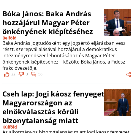
Bóka János: Baka András
hozzájárul Magyar Péter
önkényének kiépítéséhez
Belföld
Baka András jogtudósként egy jogsértő eljárásban vesz
részt, szerepvállalásával hozzájárul a demokratikus
intézményrendszer lebontásához és Magyar Péter
önkényének kiépítéséhez – közölte Bóka János, a Fidesz
frakcióvezetője.
22
3
56
Cseh lap: Jogi káosz fenyeget
Magyarországon az
elnökválasztás körüli
bizonytalanság miatt
Külföld
Az alkotmányos bizonytalanság miatt jogi káosz fenyeget,