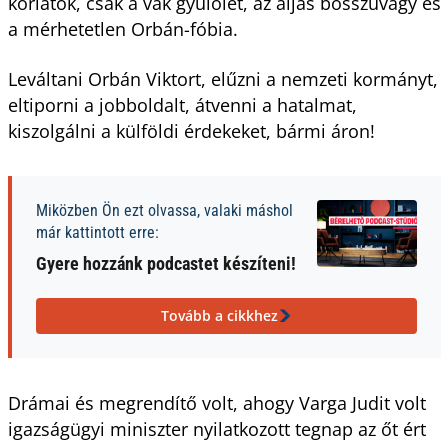
korlátok, csak a vak gyűlölet, az aljas bosszúvágy és
a mérhetetlen Orbán-fóbia.
Leváltani Orbán Viktort, elűzni a nemzeti kormányt,
eltiporni a jobboldalt, átvenni a hatalmat,
kiszolgálni a külföldi érdekeket, bármi áron!
Miközben Ön ezt olvassa, valaki máshol
már kattintott erre:
Gyere hozzánk podcastet készíteni!
Tovább a cikkhez
Drámai és megrendítő volt, ahogy Varga Judit volt
igazságügyi miniszter nyilatkozott tegnap az őt ért