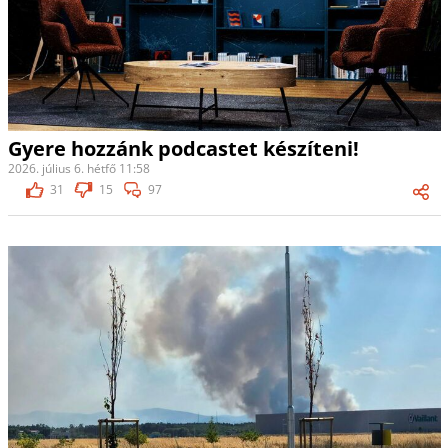
Gyere hozzánk podcastet készíteni!
2026. július 6. hétfő 11:58
31
15
97