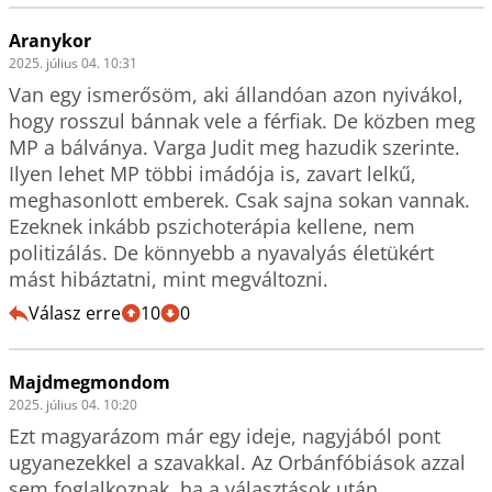
Aranykor
2025. július 04. 10:31
Van egy ismerősöm, aki állandóan azon nyivákol, 
hogy rosszul bánnak vele a férfiak. De közben meg 
MP a bálványa. Varga Judit meg hazudik szerinte. 
Ilyen lehet MP többi imádója is, zavart lelkű, 
meghasonlott emberek. Csak sajna sokan vannak. 
Ezeknek inkább pszichoterápia kellene, nem 
politizálás. De könnyebb a nyavalyás életükért 
mást hibáztatni, mint megváltozni. 
Válasz erre
10
0
Majdmegmondom
2025. július 04. 10:20
Ezt magyarázom már egy ideje, nagyjából pont 
ugyanezekkel a szavakkal. Az Orbánfóbiások azzal 
sem foglalkoznak, ha a választások után 