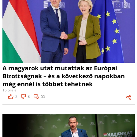
A magyarok utat mutattak az Európai
Bizottságnak – és a következő napokban
még ennél is többet tehetnek
15 órája
2
6
55