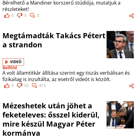
Bérelhető a Mandiner korszerű stúdiója, mutatjuk a
részleteket!
0
0
0
Megtámadták Takács Pétert
a strandon
VIDEÓ
Belföld
A volt államtitkár állítása szerint egy tiszás verbálisan és
fizikailag is inzultálta, az esetről videót is közölt.
5
53
413
Mézeshetek után jöhet a
feketeleves: ősszel kiderül,
mire készül Magyar Péter
kormánya