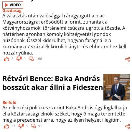
VIDEÓ
Gazdaság
A választás után valósággal ráragyogott a piac
Magyarországra: erősödött a forint, zuhantak a
kötvényhozamok, történelmi csúcsra ugrott a tőzsde. A
háttérben azonban komoly költségvetési gondok
húzódnak. Ősszel kiderülhet, hogyan faragná le a
kormány a 7 százalék körüli hiányt – és ehhez mihez kell
hozzányúlnia.
2
9
166
Rétvári Bence: Baka András
bosszút akar állni a Fideszen
Belföld
Az ellenzéki politikus szerint Baka András úgy foglalhatja
el a köztársasági elnöki széket, hogy ő maga teremtette
meg a precedenst arra, hogy az ilyen helyzet illegitim.
17
8
91