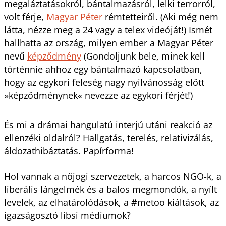
megaláztatásokról, bántalmazásról, lelki terrorról,
volt férje,
Magyar Péter
rémtetteiről. (Aki még nem
látta, nézze meg a 24 vagy a telex videóját!) Ismét
hallhatta az ország, milyen ember a Magyar Péter
nevű
képződmény
(Gondoljunk bele, minek kell
történnie ahhoz egy bántalmazó kapcsolatban,
hogy az egykori feleség nagy nyilvánosság előtt
»képződménynek« nevezze az egykori férjét!)
És mi a drámai hangulatú interjú utáni reakció az
ellenzéki oldalról? Hallgatás, terelés, relativizálás,
áldozathibáztatás. Papírforma!
Hol vannak a nőjogi szervezetek, a harcos NGO-k, a
liberális lángelmék és a balos megmondók, a nyílt
levelek, az elhatárolódások, a #metoo kiáltások, az
igazságosztó libsi médiumok?