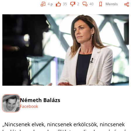
4
p
35
2
40
Mentés
Németh Balázs
Facebook
„Nincsenek elvek, nincsenek erkölcsök, nincsenek