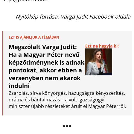
Nyitókép forrása: Varga Judit Facebook-oldala
EZT IS AJÁNLJUK A TÉMÁBAN
Megszólalt Varga Judit:
Ezt ne hagyja ki!
Ha a Magyar Péter nevű
képződménynek is adnak
pontokat, akkor ebben a
versenyben nem akarok
indulni
Zsarolás, sírva könyörgés, hazugságra kényszerítés,
dráma és bántalmazás – a volt igazságügyi
miniszter újabb részleteket árult el Magyar Péterről.
***