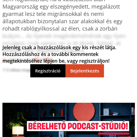
Magyarország egy elszegényedett, megalázott 
gyarmat lesz tele migránsokkal és nemi 
állapotukban bizonytalan szar alakokkal és egy 
rohadt rablógyilkossal az élen, csak a zorbán 
bukjon... Az ilyenek megérdemelnének egy ilyen 
országot, csak sajnos mi is itt élünk. Szóval, át 
Jelenleg csak a hozzászólások egy kis részét látja.
lehetne őket telepíteni nyugatra...
Hozzászóláshoz és a további kommentek
Válasz erre
10
0
megtekintéséhez lépjen be, vagy regisztráljon!
2 válasz megtekintése
Regisztráció
Bejelentkezés