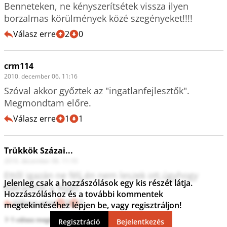
Benneteken, ne kényszerítsétek vissza ilyen 
borzalmas körülmények közé szegényeket!!!!
Válasz erre
2
0
crm114
2010. december 06. 11:16
Szóval akkor győztek az "ingatlanfejlesztők". 
Megmondtam előre.
Válasz erre
1
1
Trükkök Százai...
2010. december 06. 11:10
Ettől igazán ne félj,én nem leszek ott,úgyhogy 
Jelenleg csak a hozzászólások egy kis részét látja.
bátran!Fel a fejjel!
Hozzászóláshoz és a további kommentek
Válasz erre
2
2
megtekintéséhez lépjen be, vagy regisztráljon!
1 válasz megtekintése
Regisztráció
Bejelentkezés