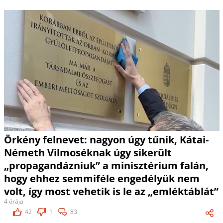
Örkény felnevet: nagyon úgy tűnik, Kátai-
Németh Vilmoséknak úgy sikerült
„propagandázniuk” a minisztérium falán,
hogy ehhez semmiféle engedélyük nem
volt, így most vehetik is le az „emléktáblát”
4 órája
42
1
83