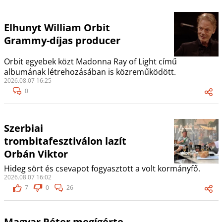
Elhunyt William Orbit
Grammy-díjas producer
Orbit egyebek közt Madonna Ray of Light című
albumának létrehozásában is közreműködött.
2026.08.07 16:25
0
Szerbiai
trombitafesztiválon lazít
Orbán Viktor
Hideg sört és csevapot fogyasztott a volt kormányfő.
2026.08.07 16:02
7
0
26
Magyar Péter megígérte,