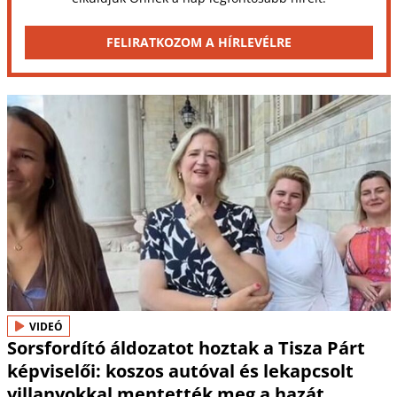
FELIRATKOZOM A HÍRLEVÉLRE
VIDEÓ
Sorsfordító áldozatot hoztak a Tisza Párt
képviselői: koszos autóval és lekapcsolt
villanyokkal mentették meg a hazát