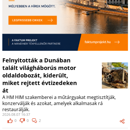
Felnyitották a Dunában
talált világháborús motor
oldaldobozát, kiderült,
miket rejtett évtizedeken
át
A HM HIM szakemberei a műtárgyakat megtisztítják,
konzerválják és azokat, amelyek alkalmasak rá
restaurálják.
2026.08.07 16:37
0
0
2