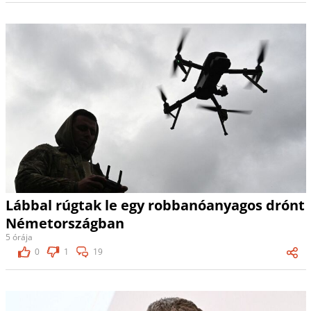
Lábbal rúgtak le egy robbanóanyagos drónt
Németországban
5 órája
0
1
19