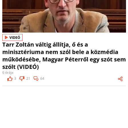
VIDEÓ
Tarr Zoltán váltig állítja, ő és a
minisztériuma nem szól bele a közmédia
működésébe, Magyar Péterről egy szót sem
szólt (VIDEÓ)
6 órája
3
21
64