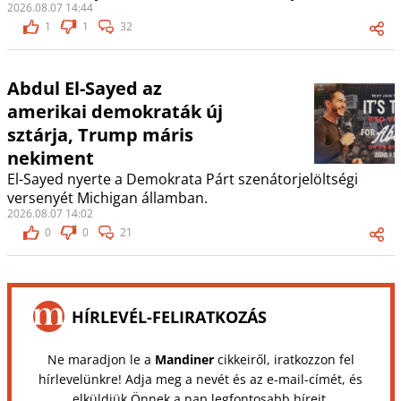
2026.08.07 14:44
1
1
32
Abdul El-Sayed az
amerikai demokraták új
sztárja, Trump máris
nekiment
El-Sayed nyerte a Demokrata Párt szenátorjelöltségi
versenyét Michigan államban.
2026.08.07 14:02
0
0
21
HÍRLEVÉL-FELIRATKOZÁS
Ne maradjon le a
Mandiner
cikkeiről, iratkozzon fel
hírlevelünkre! Adja meg a nevét és az e-mail-címét, és
elküldjük Önnek a nap legfontosabb híreit.