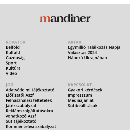
ROVATOK
AKTÁK
Belföld
Egymillió Találkozás Napja
Külföld
Választás 2024
Gazdaság
Háború Ukrajnában
Sport
Kultúra
Videó
JOG
KAPCSOLAT
Adatvédelmi tájékoztató
Gyakori kérdések
Előfizetői Ászf
Impresszum
Felhasználási feltételek
Médiaajánlat
Játékszabályzat
Sütibeállítások
Reklámszolgáltatásokra
vonatkozó Ászf
Sütitájékoztató
Kommentelési szabályzat