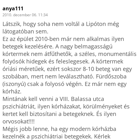
anya111
2010. december 06. 11:34
Látszik, hogy soha nem voltál a Lipóton még 
látogatóban sem.

Ez az épület 2010-ben már nem alkalmas ilyen 
betegek kezelésére. A nagy belmagasságú 
kórtermek nem átfűthetők, a széles, monumentális 
folyósók hidegek és feleslegesek. A kórtermek 
óriási méretűek, ezért sokszor 8-10 beteg van egy 
szobában, mert nem leválasztható. Fürdőszoba 
(iszonyú) csak a folyosó végén. Ez már nem egy 
kórház.

Mintának kell venni a VIII. Balassa utca 
pszichiátriát, ilyen kórházakat, körülményeket és 
kertet kell biztosítani a betegeknek. És ilyen 
orvosokat!!!!

Mégis jobb lenne, ha egy modern kórházba 
kezelnék a pszichiátriai betegekek. Kérlek 