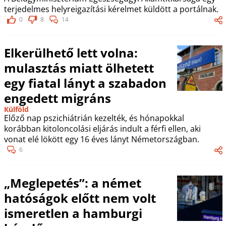
terjedelmes helyreigazítási kérelmet küldött a portálnak.
0
8
14
Elkerülhető lett volna:
mulasztás miatt ölhetett
egy fiatal lányt a szabadon
engedett migráns
Külföld
Előző nap pszichiátrián kezelték, és hónapokkal
korábban kitoloncolási eljárás indult a férfi ellen, aki
vonat elé lökött egy 16 éves lányt Németországban.
6
„Meglepetés”: a német
hatóságok előtt nem volt
ismeretlen a hamburgi