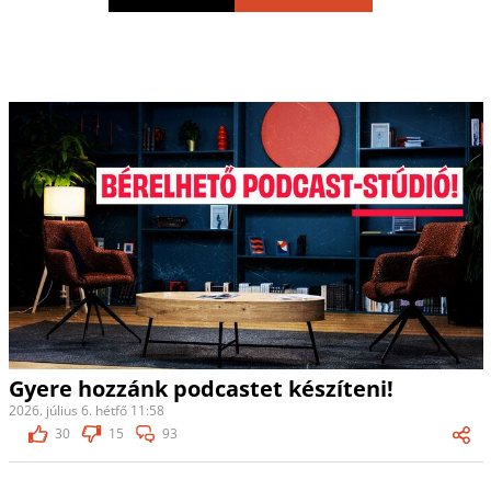
Gyere hozzánk podcastet készíteni!
2026. július 6. hétfő 11:58
30
15
93