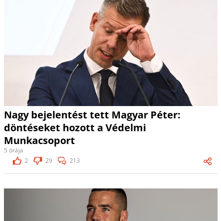
Nagy bejelentést tett Magyar Péter:
döntéseket hozott a Védelmi
Munkacsoport
5 órája
2
29
213