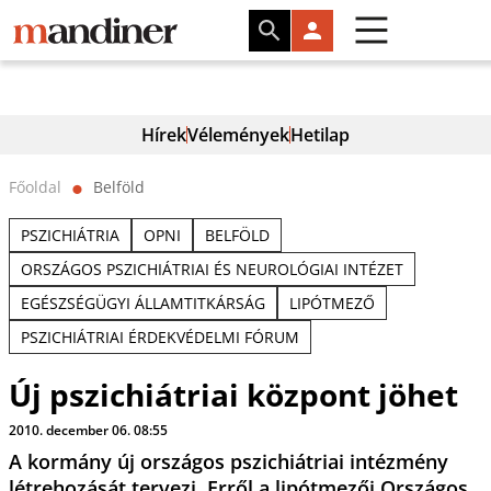
Hírek
Vélemények
Hetilap
Főoldal
Belföld
⬤
PSZICHIÁTRIA
OPNI
BELFÖLD
ORSZÁGOS PSZICHIÁTRIAI ÉS NEUROLÓGIAI INTÉZET
EGÉSZSÉGÜGYI ÁLLAMTITKÁRSÁG
LIPÓTMEZŐ
PSZICHIÁTRIAI ÉRDEKVÉDELMI FÓRUM
Új pszichiátriai központ jöhet
2010. december 06. 08:55
A kormány új országos pszichiátriai intézmény
létrehozását tervezi. Erről a lipótmezői Országos