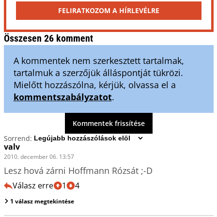
FELIRATKOZOM A HÍRLEVÉLRE
Összesen 26 komment
A kommentek nem szerkesztett tartalmak,
tartalmuk a szerzőjük álláspontját tükrözi.
Mielőtt hozzászólna, kérjük, olvassa el a
kommentszabályzatot
.
Kommentek frissítése
Sorrend:
valv
2010. december 06. 13:57
Lesz hová zárni Hoffmann Rózsát ;-D
Válasz erre
1
4
1 válasz megtekintése