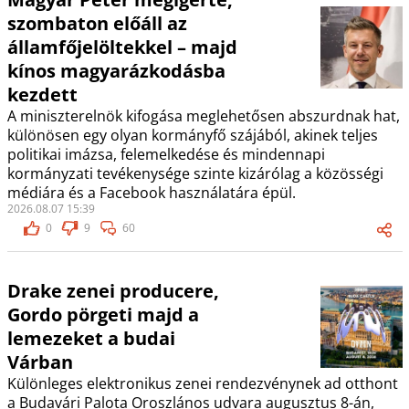
szombaton előáll az
államfőjelöltekkel – majd
kínos magyarázkodásba
kezdett
A miniszterelnök kifogása meglehetősen abszurdnak hat,
különösen egy olyan kormányfő szájából, akinek teljes
politikai imázsa, felemelkedése és mindennapi
kormányzati tevékenysége szinte kizárólag a közösségi
médiára és a Facebook használatára épül.
2026.08.07 15:39
0
9
60
Drake zenei producere,
Gordo pörgeti majd a
lemezeket a budai
Várban
Különleges elektronikus zenei rendezvénynek ad otthont
a Budavári Palota Oroszlános udvara augusztus 8-án,