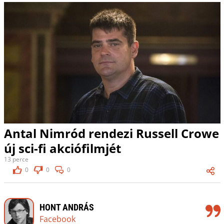
Antal Nimród rendezi Russell Crowe
új sci-fi akciófilmjét
13 perce
0
0
0
HONT ANDRÁS
Facebook