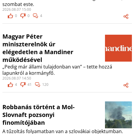
szombat este.
2026.08.07 15:00
0
0
4
Magyar Péter
miniszterelnök úr
elégedetlen a Mandiner
működésével
„Pedig már állami tulajdonban van” – tette hozzá
lapunkról a kormányfő.
2026.08.07 14:50
4
41
120
Robbanás történt a Mol-
Slovnaft pozsonyi
finomítójában
A tűzoltás folyamatban van a szlovákiai objektumban.