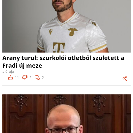
Arany turul: szurkolói ötletből született a
Fradi új meze
5 órája
11
2
2