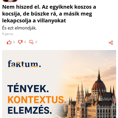
Nem hiszed el. Az egyiknek koszos a
kocsija, de büszke rá, a másik meg
lekapcsolja a villanyokat
És ezt elmondják.
9 perce
0
0
0