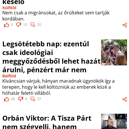
késelő
Külföld
Nem csak a migránsokat, az őrülteket sem tartják
kordában.
0
10
20
Legsötétebb nap: ezentúl
csak ideológiai
meggyőződésből lehet hazát
árulni, pénzért már nem
Belföld
Kíváncsian várjuk, hányan maradnak ügynökök így a
terepen, hogy le kell költözniük az emberek közé a
hóhatár feletti villából.
48
4
37
Orbán Viktor: A Tisza Párt
nem szégyelli, hanem