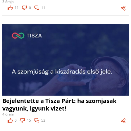
3 órája
11
0
11
Bejelentette a Tisza Párt: ha szomjasak
vagyunk, igyunk vizet!
4 órája
0
15
53