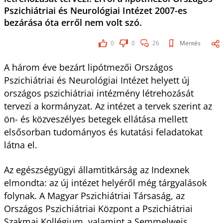
Pszichiátriai és Neurológiai Intézet 2007-es
bezárása óta erről nem volt szó.
0
0
26
Mentés
A három éve bezárt lipótmezői Országos
Pszichiátriai és Neurológiai Intézet helyett új
országos pszichiátriai intézmény létrehozását
tervezi a kormányzat. Az intézet a tervek szerint az
ön- és közveszélyes betegek ellátása mellett
elsősorban tudományos és kutatási feladatokat
látna el.
Az egészségyügyi államtitkárság az Indexnek
elmondta: az új intézet helyéről még tárgyalások
folynak. A Magyar Pszichiátriai Társaság, az
Országos Pszichiátriai Központ a Pszichiátriai
Szakmai Kollégium, valamint a Semmelweis