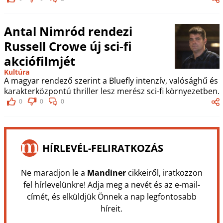
Antal Nimród rendezi
Russell Crowe új sci-fi
akciófilmjét
Kultúra
A magyar rendező szerint a Bluefly intenzív, valósághű és
karakterközpontú thriller lesz merész sci-fi környezetben.
0
0
0
HÍRLEVÉL-FELIRATKOZÁS
Ne maradjon le a
Mandiner
cikkeiről, iratkozzon
fel hírlevelünkre! Adja meg a nevét és az e-mail-
címét, és elküldjük Önnek a nap legfontosabb
híreit.