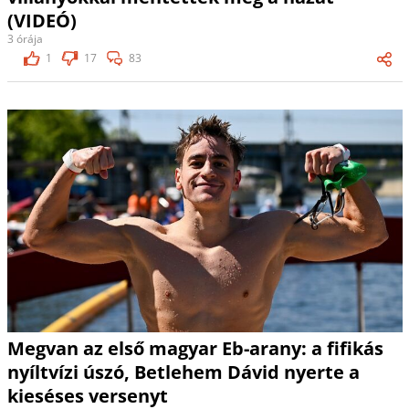
(VIDEÓ)
3 órája
1
17
83
Megvan az első magyar Eb-arany: a fifikás
nyíltvízi úszó, Betlehem Dávid nyerte a
kieséses versenyt