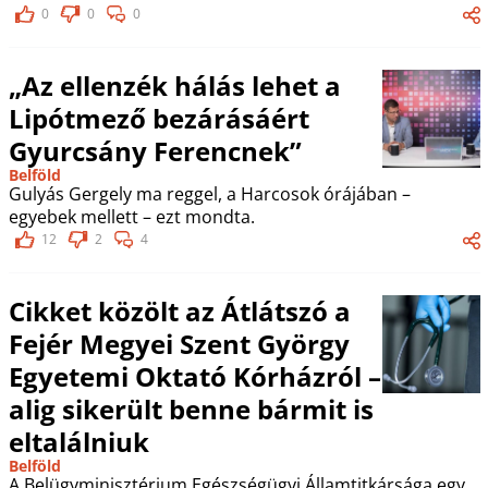
0
0
0
„Az ellenzék hálás lehet a
Lipótmező bezárásáért
Gyurcsány Ferencnek”
Belföld
Gulyás Gergely ma reggel, a Harcosok órájában –
egyebek mellett – ezt mondta.
12
2
4
Cikket közölt az Átlátszó a
Fejér Megyei Szent György
Egyetemi Oktató Kórházról –
alig sikerült benne bármit is
eltalálniuk
Belföld
A Belügyminisztérium Egészségügyi Államtitkársága egy